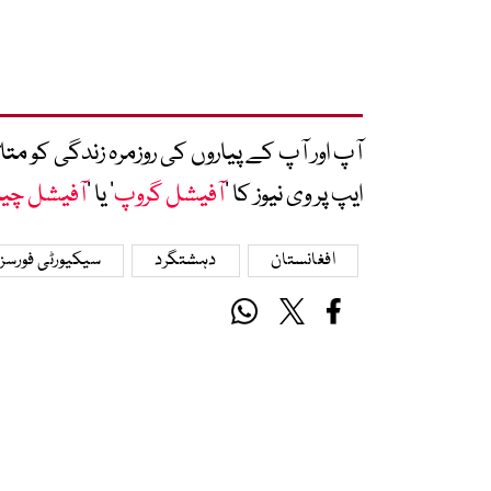
آپ اور آپ کے پیاروں کی روزمرہ زندگی کو 
ایپ پر وی نیوز کا ’
آفیشل گروپ
‘ یا ’
آفیشل چی
افغانستان
دہشتگرد
سیکیورٹی فورسز