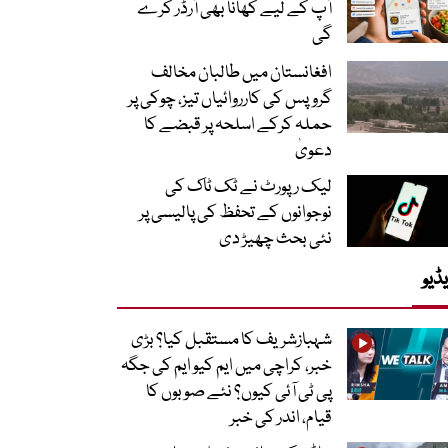
آپ کے لیے کھانا بھی آرڈر کرے
گی
افغانستان میں طالبان مخالف
گروپس کی کارروائیاں تیز، چوکی پر
حملہ کرکے اسلحہ پر قبضے کا
دعویٰ
لیک رپورٹ نے ٹک ٹاک کی
نوجوانوں کے تحفظ کی پالیسی پر
نئی بحث چھیڑ دی
ڈیو
شہبازشریف کا مستقبل کیا؟ بڑی
خبر، کراچی میں ایم کیو ایم کی جگہ
پی ٹی آئی کیوں؟ نئے صوبوں کا
قیام، اندر کی خبر