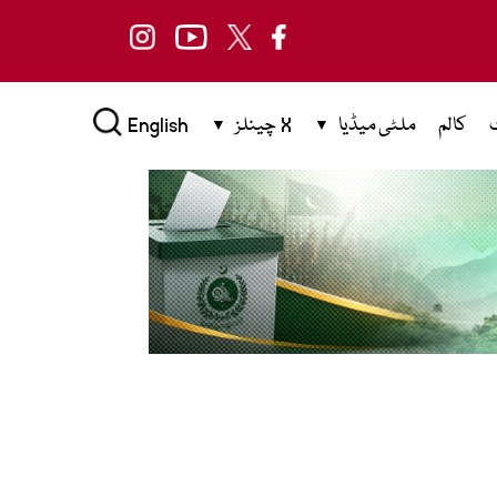
کالم
ملٹی میڈیا
X چینلز
English