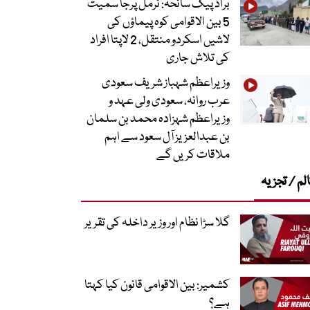
براڈ پیک سانحہ: نرمل پرجا سمیت
5 بین الاقوامی کوہ پیماؤں کی
لاشیں اسکردو منتقل، 2 لاپتا افراد
کی تلاش جاری
وزیراعظم شہباز شریف سعودی
عرب روانہ، سعودی ولی عہد و
وزیراعظم شہزادہ محمد بن سلمان
بن عبدالعزیز آل سعود سے اہم
ملاقات کریں گے
لم / تجزیہ
گلا سڑا نظام اور وزیر داخلہ کی تقریر
کشمیر: بین الاقوامی قانون کیا کہتا
ہے؟