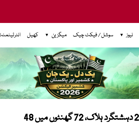
نیوز
سوشل / فیکٹ چیک
میگزین
کھیل
انٹرٹینمنٹ
شمالی وزیرستان میں بڑا آپریشن، 21 دہشتگرد ہلاک، 72 گھنٹوں میں 48