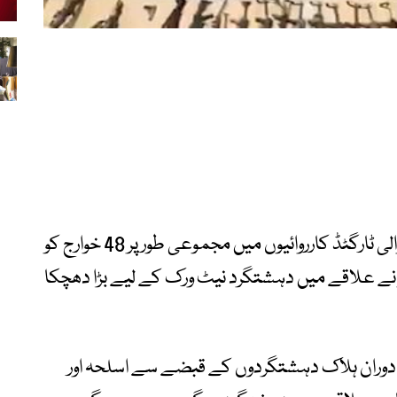
بیان کے مطابق گزشتہ 3 روز کے دوران ہونے والی ٹارگٹڈ کارروائیوں میں مجموعی طور پر 48 خوارج کو
نے علاقے میں دہشتگرد نیٹ ورک کے لیے بڑا دھچکا
 کے دوران ہلاک دہشتگردوں کے قبضے سے اسلحہ اور