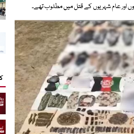
روں اور عام شہریوں کے قتل میں مطلوب تھے۔
کا