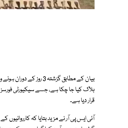
ہلاک کیا جا چکا ہے، جسے سیکیورٹی فورسز 
قرار دیا ہے۔
آئی ایس پی آر نے مزید بتایا کہ کارروائیوں