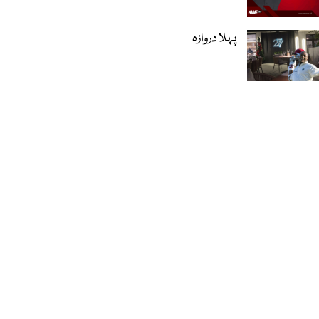
پہلا دروازہ