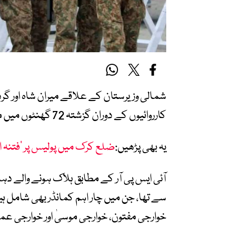
شمالی وزیرستان کے علاقے میران شاہ اور گرد
کارروائیوں کے دوران گزشتہ 72 گھنٹوں میں مزید 21 دہشتگرد ہلاک کر دیے گئے ہیں۔
یہ بھی پڑھیں:
ضلع کرک میں پولیس پر ’فتنہ الخوارج ‘
آئی ایس پی آر کے مطابق ہلاک ہونے والے دہش
سے تھا، جن میں چار اہم کمانڈر بھی شامل 
خوارجی مفتون، خوارجی موسیٰ اور خوارجی عم