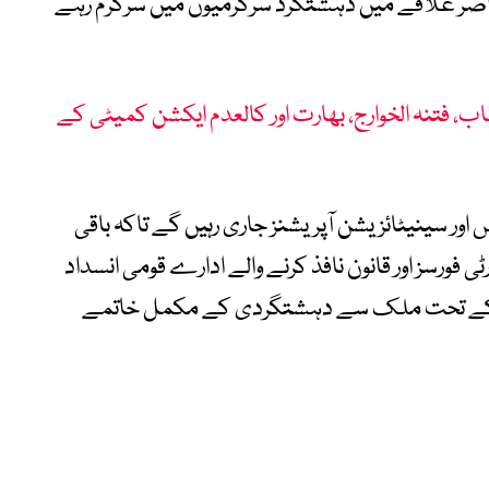
 عناصر علاقے میں دہشتگرد سرگرمیوں میں سرگرم رہے
، فتنہ الخوارج، بھارت اور کالعدم ایکشن کمیٹی کے
اور سینیٹائزیشن آپریشنز جاری رہیں گے تاکہ باقی
 فورسز اور قانون نافذ کرنے والے ادارے قومی انسداد
 کے تحت ملک سے دہشتگردی کے مکمل خاتمے