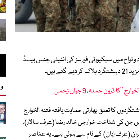
 و نواح میں سیکیورٹی فورسز کی انٹیلی جنس بیسڈ
وی
 کا ڈرون حملہ، 9 جوان زخمی
تگردوں کا تعلق بھارتی حمایت یافتہ فتنہ الخوارج
ہیں جن کی شناخت خوارجی خالد رضا (عرف سالار)،
ران (عرف ایان) کے نام سے ہوئی ہے۔ یہ عناصر