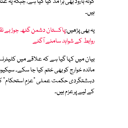
گولہ بارود بھی برآمد کیا گیا ہے، جبکہ یہ
ہیں۔
یہ بھی پڑھیں:
پاکستان دشمن گٹھ جوڑ بے نقاب
روابط کے شواہد سامنے آگئے
بیان میں کہا گیا ہے کہ علاقے میں کلیئرنس 
ماندہ خوارج کو بھی ختم کیا جا سکے۔ سیکیورٹی
دہشتگردی حکمت عملی “عزمِ استحکام”
کے لیے پرعزم ہیں۔