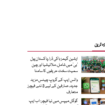
زہ ترین
ایشین گیمز ہاکی ڈرا، پاکستان پول
’بی‘ میں شامل، ملائیشیا اور چین
سمیت سخت حریفوں کا سامنا
واٹس ایپ کے گروپ چیٹس مزید
جدید، صارفین کے لیے 3 نئے فیچرز
متعارف
گوگل میپس میں نیا فیچر: اب ایپ