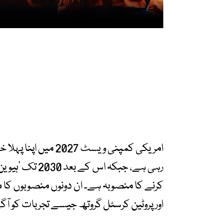
کرنے کا منصوبہ ہے۔ ان دونوں منصوبوں کا 
اور پروٹین کرسٹل گروتھ جیسے تجربات کو آگے