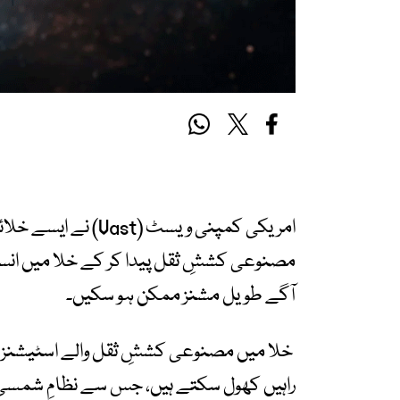
امریکی کمپنی ویسٹ (
مصنوعی کششِ ثقل پیدا کر کے خلا میں انسا
آگے طویل مشنز ممکن ہو سکیں۔
خلا میں مصنوعی کششِ ثقل والے اسٹیشنز ان
راہیں کھول سکتے ہیں، جس سے نظامِ شمسی م