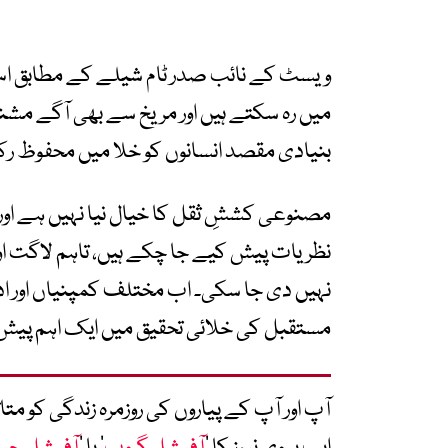
ویسٹ کے نائب صدر ٹام شیلے کے مطابق اس 
میں رہ سکتے ہیں اور مریخ سے بھی آگے مشنز
بنیادی مقصد انسانوں کو خلا میں محفوظ رک
مصنوعی کششِ ثقل کا خیال نیا نہیں ہے اور
نظریات پیش کیے جا چکے ہیں، تاہم لاگت 
نہیں دی جا سکی۔ اب مختلف کمپنیاں اور ا
مستقبل کی خلائی تحقیق میں ایک اہم پیش رف
آپ اور آپ کے پیاروں کی روزمرہ زندگی کو 