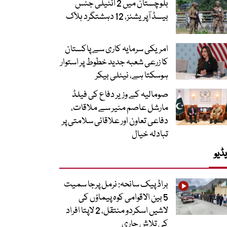
بلوچستان میں 2 انٹیلی جنس
بیسڈ آپریشنز، 12 دہشتگرد ہلاک
امریکی سرمایہ کاری سے پاکستان
کا زرعی شعبہ جدید خطوط پر استوار
ہوسکتا ہے، نیٹلی بیکر
صومالیہ کے وزیر دفاع کی فیلڈ
مارشل عاصم منیر سے ملاقات،
دفاعی تعاون اور علاقائی سلامتی پر
تبادلہ خیال
ڈیو
براڈ پیک سانحہ: نرمل پرجا سمیت
5 بین الاقوامی کوہ پیماؤں کی
لاشیں اسکردو منتقل، 2 لاپتا افراد
کی تلاش جاری