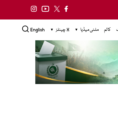
کالم
ملٹی میڈیا
X چینلز
English