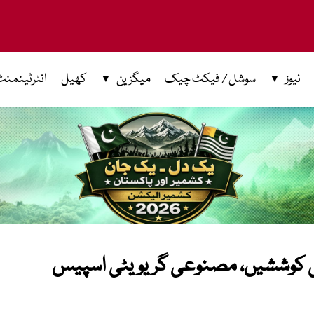
نیوز
سوشل / فیکٹ چیک
میگزین
کھیل
انٹرٹینمنٹ
ی کوششیں، مصنوعی گریویٹی اسپیس