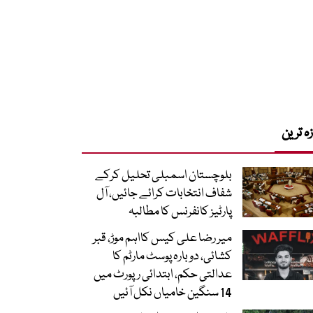
زہ ترین
بلوچستان اسمبلی تحلیل کرکے
شفاف انتخابات کرائے جائیں، آل
پارٹیز کانفرنس کا مطالبہ
میر رضا علی کیس کااہم موڑ، قبر
کشائی، دوبارہ پوسٹ مارٹم کا
عدالتی حکم، ابتدائی رپورٹ میں
14 سنگین خامیاں نکل آئیں