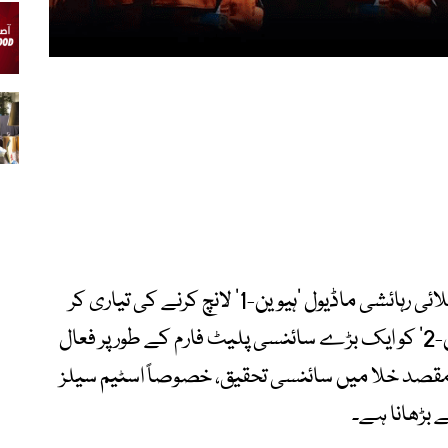
امریکی کمپنی ویسٹ 2027 میں اپنا پہلا خلائی رہائشی ماڈیول ’ہیوین-1‘ لانچ کرنے کی تیاری کر
رہی ہے، جبکہ اس کے بعد 2030 تک ’ہیوین-2‘ کو ایک بڑے سائنسی پلیٹ فارم کے طور پر فعال
مقصد خلا میں سائنسی تحقیق، خصوصاً اسٹیم سیلز
 بڑھانا ہے۔