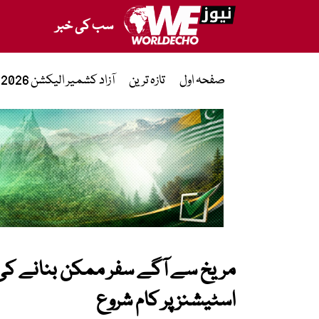
سب کی خبر
صفحہ اول
تازہ ترین
آزاد کشمیر الیکشن 2026
مریخ سے آگے سفر ممکن بنانے ک
اسٹیشنز پر کام شروع