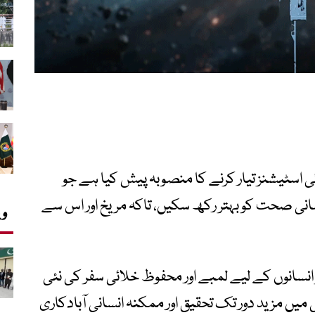
Vast) نے ایسے خلائی اسٹیشنز تیار کرنے کا منصوبہ پیش کیا ہے جو
نی صحت کو بہتر رکھ سکیں، تاکہ مریخ اور اس سے
وی
سانوں کے لیے لمبے اور محفوظ خلائی سفر کی نئی
یں مزید دور تک تحقیق اور ممکنہ انسانی آبادکاری