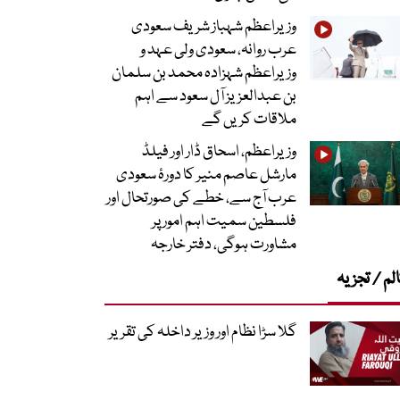
وزیراعظم شہباز شریف سعودی
عرب روانہ، سعودی ولی عہد و
وزیراعظم شہزادہ محمد بن سلمان
بن عبدالعزیز آل سعود سے اہم
ملاقات کریں گے
وزیراعظم، اسحاق ڈار اور فیلڈ
مارشل عاصم منیر کا دورۂ سعودی
عرب آج سے، خطے کی صورتحال اور
فلسطین سمیت اہم امور پر
مشاورت ہوگی، دفتر خارجہ
لم / تجزیہ
گلا سڑا نظام اور وزیر داخلہ کی تقریر