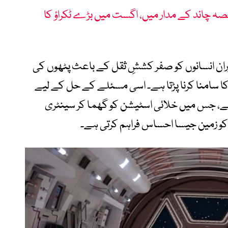
صہ چاند کے مدار میں، اگست میں بڑے ٹکراؤ کا
ران انسانوں کو صفر کششِ ثقل کے باعث پٹھوں کی
ا سامنا کرنا پڑتا ہے۔ اسی مسئلے کے حل کے لیے
ے، جس میں خلائی اسٹیشن کو گھما کر سینٹری
 کو زمین جیسا احساس فراہم کرتی ہے۔