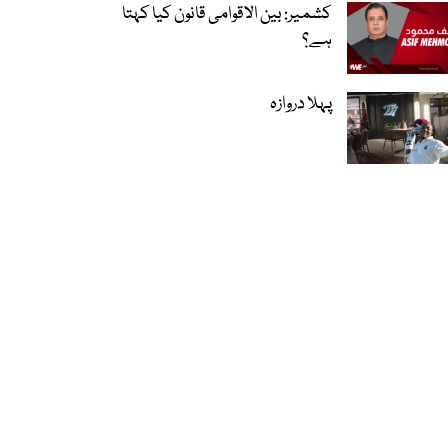
کشمیر: بین الاقوامی قانون کیا کہتا
ہے؟
پہلا دروازہ