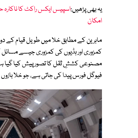
یہ بھی پڑھیں:
اسپیس ایکس راکٹ کا ناکارہ ح
امکان
ماہرین کے مطابق خلا میں طویل قیام کے دو
کمزوری اور ہڈیوں کی کمزوری جیسے مسائل ک
مصنوعی کششِ ثقل کا تصور پیش کیا گیا ہ
فیوگل فورس پیدا کی جاتی ہے، جو خلا بازوں