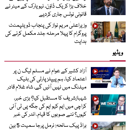
خلاف بڑا کریک ڈاؤن، نیویارک کے میئر نے
قانونی نوٹس جاری کردیے
وزیراعلیٰ مریم نواز کی پنجاب ڈویلپمنٹ
پروگرام کا پہلا مرحلہ جلد مکمل کرنے کی
ہدایت
ویڈیو
آزاد کشیر کے عوام نے مسلم لیگ ن پر
اعتماد کیا، ہم پیپلز پارٹی کی بلیک
میلنگ میں نہیں آئیں گے، شاہ غلام قادر
شہبازشریف کا مستقبل کیا؟ بڑی خبر،
کراچی میں ایم کیو ایم کی جگہ پی ٹی آئی
کیوں؟ نئے صوبوں کا قیام، اندر کی خبر
براڈ پیک سانحہ: نرمل پرجا سمیت 5 بین