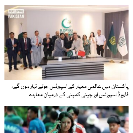
پاکستان میں عالمی معیار کے اسپورٹس جوتے تیار ہوں گے،
فارورڈ اسپورٹس اور چینی کمپنی کے درمیان معاہدہ