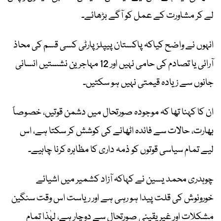
لے کر مشاورت کے عمل کو آگے بڑھائے۔
انہوں نے واضح کیاکہ پاکستان پیپلز پارٹی کسی قسم کی محاذ
آرائی یا تصادم کی حامی نہیں اور 12 مہاجرین نشستیں انسانی
جانوں سے زیادہ قیمتی نہیں ہو سکتیں۔
ان کا کہنا تھا کہ موجودہ صورتحال میں دشمن قوتیں، خصوصاً
بھارت، حالات سے فائدہ اٹھانے کی کوشش کر سکتا ہے، اس
لیے تمام سیاسی قوتوں کو ذمہ داری کا مظاہرہ کرنا چاہیے۔
چوہدری محمد یسین نے کہاکہ آزاد کشمیر میں اشیائے
خورونوش کی قلت پیدا ہو رہی ہے اور ریاست اس وقت سنگین
مشکلات اور غیر یقینی صورتحال سے دوچار ہے، لہٰذا تمام