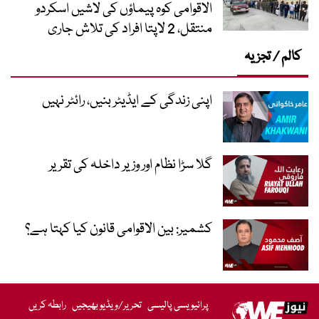
الاقوامی کوہ پیماؤں کی لاشیں اسکردو
منتقل، 2 لاپتا افراد کی تلاش جاری
کالم / تجزیہ
اپنی زندگی کے ایڈیٹر بنیں، رائٹر نہیں
گلا سڑا نظام اور وزیر داخلہ کی تقریر
کشمیر: بین الاقوامی قانون کیا کہتا ہے؟
پرائیویسی پالیسی
تحریر/ویڈیو بھیجیں
رابطہ کریں