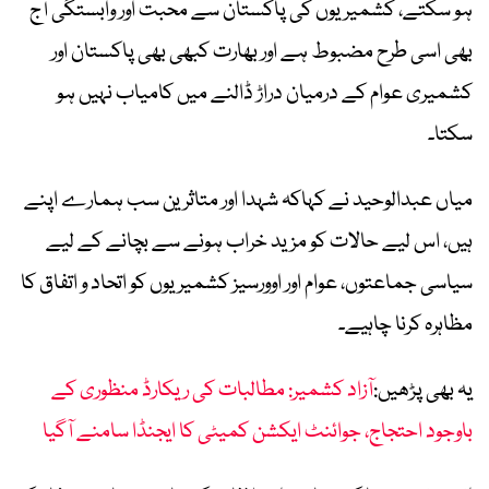
ہو سکتے، کشمیریوں کی پاکستان سے محبت اور وابستگی آج
بھی اسی طرح مضبوط ہے اور بھارت کبھی بھی پاکستان اور
کشمیری عوام کے درمیان دراڑ ڈالنے میں کامیاب نہیں ہو
سکتا۔
میاں عبدالوحید نے کہاکہ شہدا اور متاثرین سب ہمارے اپنے
ہیں، اس لیے حالات کو مزید خراب ہونے سے بچانے کے لیے
سیاسی جماعتوں، عوام اور اوورسیز کشمیریوں کو اتحاد و اتفاق کا
مظاہرہ کرنا چاہیے۔
یہ بھی پڑھیں:
آزاد کشمیر: مطالبات کی ریکارڈ منظوری کے
باوجود احتجاج، جوائنٹ ایکشن کمیٹی کا ایجنڈا سامنے آگیا