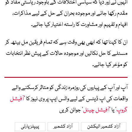
انہوں نے زور دیا کہ سیاسی اختلافات کے باوجود ریاستی مفاد کو
مقدم رکھا جائے اور موجودہ بحران کے حل کے لیے مذاکرات،
افہام و تفہیم اور مشاورت کا راستہ اختیار کیا جائے۔
ان کا کہنا تھا کہ ابھی بھی وقت ہے کہ تمام فریقین مل بیٹھ کر
مسئلے کا حل نکالیں اور موجودہ حالات کے پیش نظر انتخابات
کو مؤخر کیا جائے۔
آپ اور آپ کے پیاروں کی روزمرہ زندگی کو متاثر کرسکنے والے
واقعات کی اپ ڈیٹس کے لیے واٹس ایپ پر وی نیوز کا ’
آفیشل
گروپ
‘ یا ’
آفیشل چینل
‘ جوائن کریں
آزاد کشمیر الیکشن
آزاد کشمیر
پیپلز پارٹی