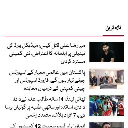
تازہ ترین
میر رضا علی قتل کیس: میڈیکل بورڈ کی
تبدیلی پر اہلخانہ کا اعتراض، نئی کمیٹی
مسترد کردی
پاکستان میں عالمی معیار کے اسپورٹس
جوتے تیار ہوں گے، فارورڈ اسپورٹس اور
چینی کمپنی کے درمیان معاہدہ
تھائی لینڈ: 14 سالہ طالب علم نےدادا،
دادی، اساتذہ اور ساتھی طلبہ پر گولیاں برسا
دیں، 7 افراد ہلاک، متعدد زخمی
ایمازون اور ٹیمو سمیت 42 کمپنیوں کے