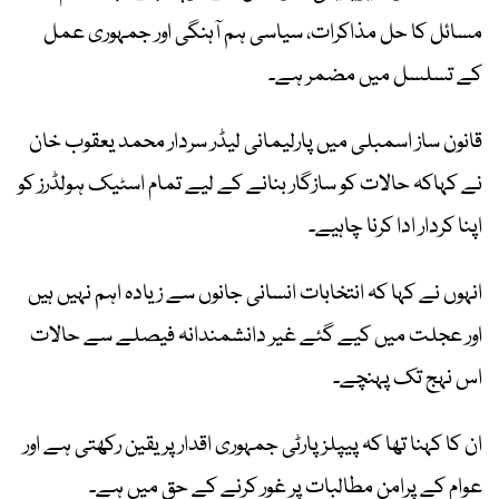
مسائل کا حل مذاکرات، سیاسی ہم آہنگی اور جمہوری عمل
کے تسلسل میں مضمر ہے۔
قانون ساز اسمبلی میں پارلیمانی لیڈر سردار محمد یعقوب خان
نے کہاکہ حالات کو سازگار بنانے کے لیے تمام اسٹیک ہولڈرز کو
اپنا کردار ادا کرنا چاہیے۔
انہوں نے کہا کہ انتخابات انسانی جانوں سے زیادہ اہم نہیں ہیں
اور عجلت میں کیے گئے غیر دانشمندانہ فیصلے سے حالات
اس نہج تک پہنچے۔
ان کا کہنا تھا کہ پیپلز پارٹی جمہوری اقدار پر یقین رکھتی ہے اور
عوام کے پرامن مطالبات پر غور کرنے کے حق میں ہے۔