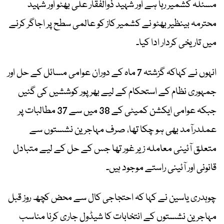
مسئلہ کشمیر رہا ہے اور شہید ذوالفقار علی بھٹو اور شہید
محترمہ بینظیر بھٹو نے کشمیر کاز کو عالمی سطح پر اجاگر کرنے
میں تاریخی کردار ادا کیا۔
انہوں نے کہاکہ گزشتہ 7 ماہ کے دوران عوامی مسائل کے حل اور
جمہوری نظام کے استحکام کے لیے بھرپور کوششیں کی گئیں
جبکہ عوامی ایکشن کمیٹی کے 38 میں سے 37 مطالبات پر
عملدرآمد بھی ہو چکا تھا، صرف مہاجرین نشستوں سے
متعلق آئینی معاملہ زیر غور تھا جس کے حل کے لیے متبادل
قانونی اور آئینی راستے موجود ہیں۔
چوہدری یاسین نے کہا کہ احتجاجی کال سے محض کچھ روز قبل
مہاجرین نشستوں کے انتخابات کا شیڈول جاری کرنا مناسب