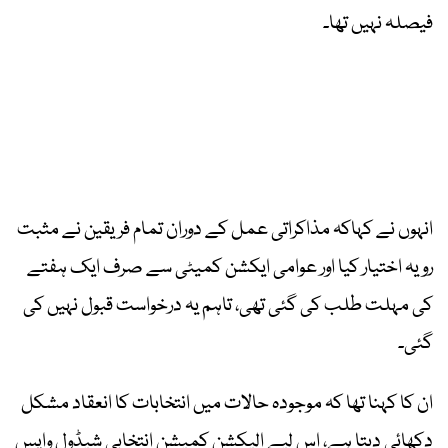
فیصلہ نہیں تھا۔
انہوں نے کہاکہ مذاکراتی عمل کے دوران تمام فریقین نے مثبت
رویہ اختیار کیا اور عوامی ایکشن کمیٹی سے صرف ایک ہفتے
کی مہلت طلب کی گئی تھی، تاہم یہ درخواست قبول نہیں کی
گئی۔
ان کا کہنا تھا کہ موجودہ حالات میں انتخابات کا انعقاد مشکل
دکھائی دیتا ہے، اس لیے الیکشن کمیشن انتخابی شیڈول واپس