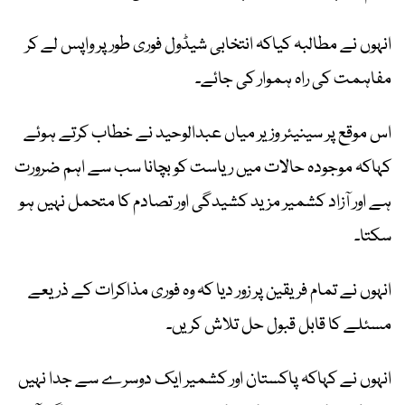
انہوں نے مطالبہ کیاکہ انتخابی شیڈول فوری طور پر واپس لے کر
مفاہمت کی راہ ہموار کی جائے۔
اس موقع پر سینیئر وزیر میاں عبدالوحید نے خطاب کرتے ہوئے
کہاکہ موجودہ حالات میں ریاست کو بچانا سب سے اہم ضرورت
ہے اور آزاد کشمیر مزید کشیدگی اور تصادم کا متحمل نہیں ہو
سکتا۔
انہوں نے تمام فریقین پر زور دیا کہ وہ فوری مذاکرات کے ذریعے
مسئلے کا قابل قبول حل تلاش کریں۔
انہوں نے کہاکہ پاکستان اور کشمیر ایک دوسرے سے جدا نہیں