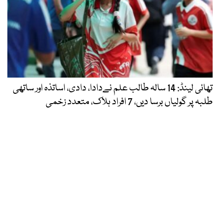
تھائی لینڈ: 14 سالہ طالب علم نےدادا، دادی، اساتذہ اور ساتھی
طلبہ پر گولیاں برسا دیں، 7 افراد ہلاک، متعدد زخمی