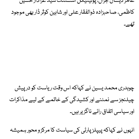
عامر ذیشان جرال، پولیٹیکل اسسٹنٹ سید عزادار حسین
کاظمی، صاحبزادہ ذوالفقار علی اور شاہین کوثر ڈار بھی موجود
تھے۔
چوہدری محمد یسین نے کہاکہ اس وقت ریاست کو درپیش
چیلنجز سے نمٹنے اور کشیدگی کے خاتمے کے لیے مذاکرات
اور سیاسی اتفاق رائے ناگزیر ہیں۔
انہوں نے کہاکہ پیپلز پارٹی کی سیاست کا مرکز و محور ہمیشہ