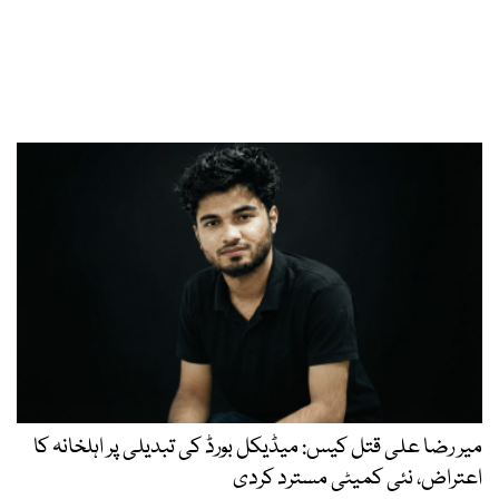
میر رضا علی قتل کیس: میڈیکل بورڈ کی تبدیلی پر اہلخانہ کا
اعتراض، نئی کمیٹی مسترد کردی