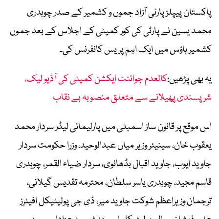
پاکستان پیپلز پارٹی آزاد جموں و کشمیر کے صدر چوہدری
محمد یسین نے پارٹی کی کور کمیٹی کے اجلاس کے بعد جموں
کشمیر ہاؤس میں ایک اہم پریس کانفرنس کی۔
یہ بھی پڑھیں:
کالعدم جوائنٹ ایکشن کمیٹی کی آڈیو لیک،
شرپسندی پھیلانے سے متعلق منصوبہ بے نقاب
اس موقع پر قانون ساز اسمبلی میں پارلیمانی لیڈر سردار محمد
یعقوب خان، سینیئر وزیر میاں عبدالوحید، وزرا حکومت سردار
جاوید ایوب، جاوید اقبال بڈھانوی، سردار ضیاء القمر، چوہدری
قاسم مجید، چوہدری یاسر سلطان، محترمہ تقدیس گیلانی،
ترجمان وزیراعظم شوکت جاوید میر، ڈی جی پولیٹیکل افیئرز