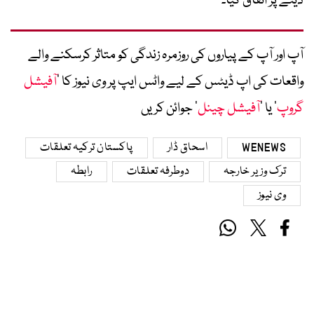
دینے پر اتفاق کیا۔
آپ اور آپ کے پیاروں کی روزمرہ زندگی کو متاثر کرسکنے والے
واقعات کی اپ ڈیٹس کے لیے واٹس ایپ پر وی نیوز کا ’
آفیشل
گروپ
‘ یا ’
آفیشل چینل
‘ جوائن کریں
WENEWS
اسحاق ڈار
پاکستان ترکیہ تعلقات
ترک وزیر خارجہ
دوطرفہ تعلقات
رابطہ
وی نیوز