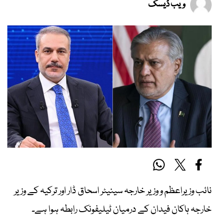
ویب ڈیسک
نائب وزیراعظم و وزیر خارجہ سینیٹر اسحاق ڈار اور ترکیہ کے وزیر
خارجہ ہاکان فیدان کے درمیان ٹیلیفونک رابطہ ہوا ہے۔