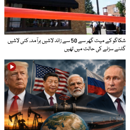
شکاگو کے میت گھر سے 50 سے زائد لاشیں برآمد، کئی لاشیں
گلنے سڑنے کی حالت میں تھیں