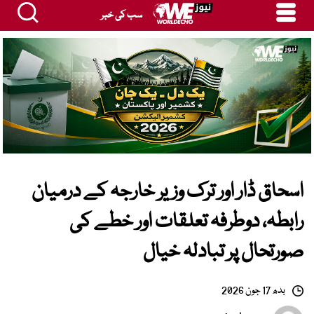
سب کی خبر
اسحاق ڈار اور ترک وزیر خارجہ کے درمیان
رابطہ، دوطرفہ تعلقات اور خطے کی
صورتحال پر تبادلہ خیال
بدھ 17 جون 2026