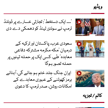
ویڈیو
’۔۔۔ ایک دستخط‘: تجارتی خسارے پر ڈونلڈ
ٹرمپ نے سوئٹزر لینڈ کو دھمکی دے دی
سعودی عرب، پاکستان اور ترکیہ کے
درمیان ’مکہ مکرمہ مشترکہ دفاعی
معاہدہ‘ طے، کسی ایک پر حملہ تینوں پر
حملہ تصور ہوگا
ایران جنگ جلد ختم ہو جائے گی، آبنائے
ہرمز کھولنے کے عبوری معاہدے کے
امکانات روشن، صدر ٹرمپ کا دعویٰ
کالم / تجزیہ