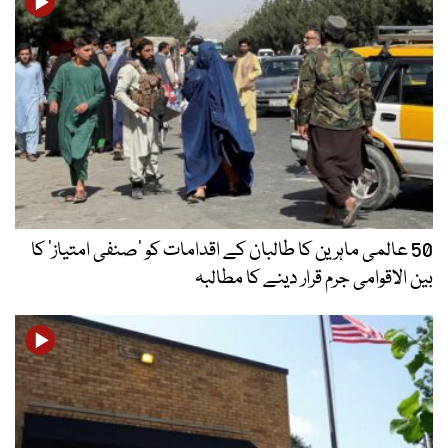
50 عالمی ماہرین کا طالبان کے اقدامات کو ’صنفی امتیاز‘ کا
بین الاقوامی جرم قرار دینے کا مطالبہ