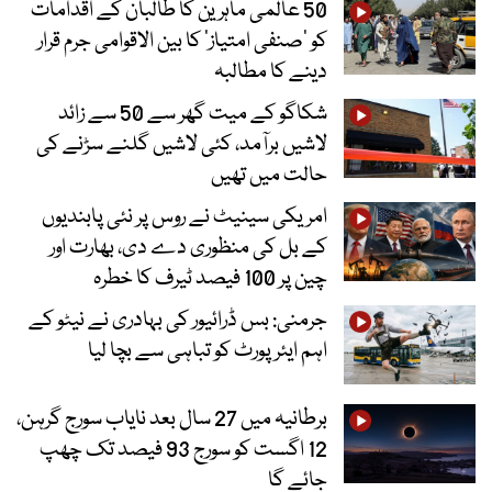
50 عالمی ماہرین کا طالبان کے اقدامات
کو ’صنفی امتیاز‘ کا بین الاقوامی جرم قرار
دینے کا مطالبہ
شکاگو کے میت گھر سے 50 سے زائد
لاشیں برآمد، کئی لاشیں گلنے سڑنے کی
حالت میں تھیں
امریکی سینیٹ نے روس پر نئی پابندیوں
کے بل کی منظوری دے دی، بھارت اور
چین پر 100 فیصد ٹیرف کا خطرہ
جرمنی: بس ڈرائیور کی بہادری نے نیٹو کے
اہم ایئرپورٹ کو تباہی سے بچا لیا
برطانیہ میں 27 سال بعد نایاب سورج گرہن،
12 اگست کو سورج 93 فیصد تک چھپ
جائے گا