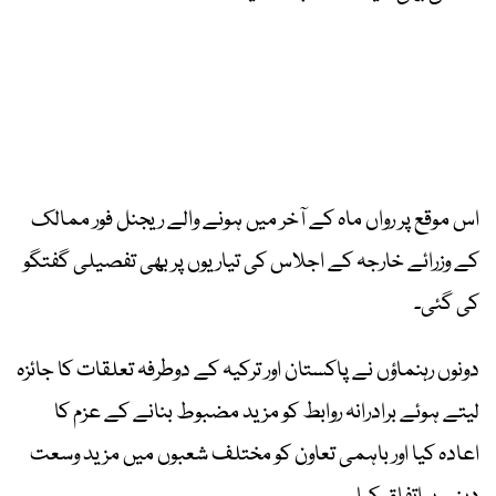
اس موقع پر رواں ماہ کے آخر میں ہونے والے ریجنل فور ممالک
کے وزرائے خارجہ کے اجلاس کی تیاریوں پر بھی تفصیلی گفتگو
کی گئی۔
دونوں رہنماؤں نے پاکستان اور ترکیہ کے دوطرفہ تعلقات کا جائزہ
لیتے ہوئے برادرانہ روابط کو مزید مضبوط بنانے کے عزم کا
اعادہ کیا اور باہمی تعاون کو مختلف شعبوں میں مزید وسعت