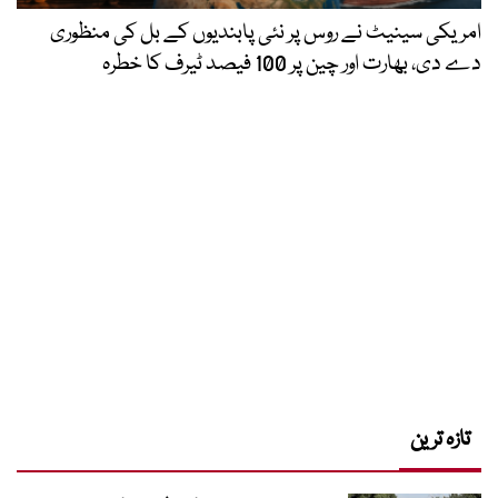
امریکی سینیٹ نے روس پر نئی پابندیوں کے بل کی منظوری
دے دی، بھارت اور چین پر 100 فیصد ٹیرف کا خطرہ
تازہ ترین