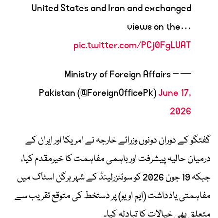
United States and Iran and exchanged
views on the…
pic.twitter.com/PCj0FgLUAT
— Ministry of Foreign Affairs –
Pakistan (@ForeignOfficePk)
June 17,
2026
گفتگو کے دوران دونوں وزرائے خارجہ نے امریکا اور ایران کے
درمیان حالیہ پیشرفت اور باہمی مفاہمت کا خیرمقدم کیا،
جبکہ 19 جون 2026 کو سوئٹزرلینڈ کے شہر برگن اسٹاک میں
مفاہمتی یادداشت (ایم او یو) پر دستخط کی متوقع تقریب سے
متعلق بھی خیالات کا تبادلہ کیا۔