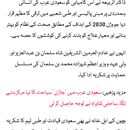
ڈاکٹر الربیعہ نے اس کامیابی کو سعودی عرب کی انسانی
ہمدردی پر مبنی پالیسی اور طبی شعبے میں ترقی کا مظہر قرار
دیا جو وژن 2030 کے اہداف کے مطابق صحت کے نظام کو بہتر
بنانے اور معیارِ علاج کو بلند کرنے کی کوششوں کا حصہ ہے۔
انہوں نے خادم الحرمین الشریفین شاہ سلمان بن عبدالعزیز اور
ولی عہد و وزیر اعظم شہزادہ محمد بن سلمان کی مسلسل
حمایت پر شکریہ ادا کیا۔
مزید پڑھیں:
سعودی عرب میں ’جازان‘ سیاحت کا نیا مرکز بننے
لگا، ساحلی شاہراہ نے توجہ حاصل کر لی
بچوں کے اہلِ خانہ نے بھی سعودی قیادت اور طبی ٹیم کا شکریہ