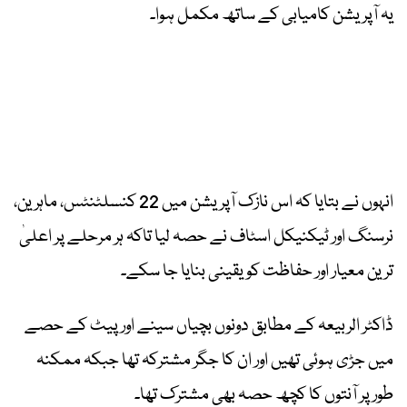
یہ آپریشن کامیابی کے ساتھ مکمل ہوا۔
انہوں نے بتایا کہ اس نازک آپریشن میں 22 کنسلٹنٹس، ماہرین،
نرسنگ اور ٹیکنیکل اسٹاف نے حصہ لیا تاکہ ہر مرحلے پر اعلیٰ
ترین معیار اور حفاظت کو یقینی بنایا جا سکے۔
ڈاکٹر الربیعہ کے مطابق دونوں بچیاں سینے اور پیٹ کے حصے
میں جڑی ہوئی تھیں اور ان کا جگر مشترکہ تھا جبکہ ممکنہ
طور پر آنتوں کا کچھ حصہ بھی مشترک تھا۔