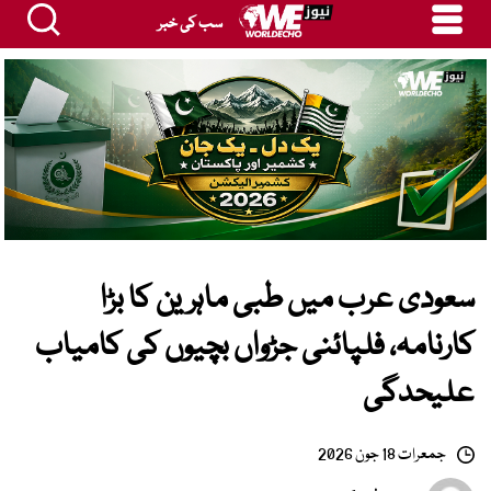
سب کی خبر
سعودی عرب میں طبی ماہرین کا بڑا
کارنامہ، فلپائنی جڑواں بچیوں کی کامیاب
علیحدگی
جمعرات 18 جون 2026