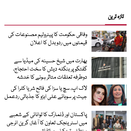
تازہ ترین
وفاقی حکومت کا پیٹرولیم مصنوعات کی
قیمتوں میں ردوبدل کا اعلان
بھارت میں شیخ حسینہ کی میڈیا سے
گفتگو پر بنگلہ دیش کا سخت احتجاج،
دوطرفہ تعلقات متاثر ہونے کا خدشہ
لاک اپ، سچ یا سزا کی فاتح شریا کلرا کی
جیت پر سوہائے علی ابڑو کا جذباتی ردعمل
پاکستان اور ڈنمارک کا توانائی کے شعبے
میں اسٹریٹجک تعاون کا آغاز، گرین انرجی