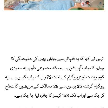
انہوں نے کہا کہ یہ فلپائن سے جڑواں بچوں کی علیحدگی کا
چوتھا کامیاب آپریشن ہے جبکہ مجموعی طور پر یہ سعودی
کونجویئنٹ ٹوئنز پروگرام کے تحت 72 واں کامیاب کیس ہے۔ یہ
پروگرام گزشتہ 35 برسوں سے 28 ممالک کے مریضوں کا علاج
کر چکا ہے اور اب تک 158 کیسز کا جائزہ لیا جا چکا ہے۔