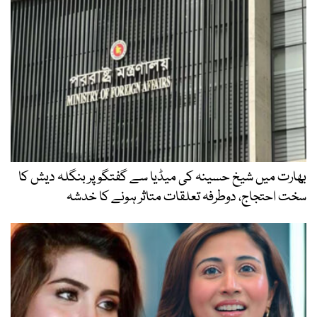
بھارت میں شیخ حسینہ کی میڈیا سے گفتگو پر بنگلہ دیش کا
سخت احتجاج، دوطرفہ تعلقات متاثر ہونے کا خدشہ