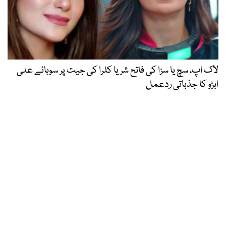
لاک اپ، سچ یا سزا کی فاتح شریا کلرا کی جیت پر سوہائے علی
ابڑو کا جذباتی ردعمل