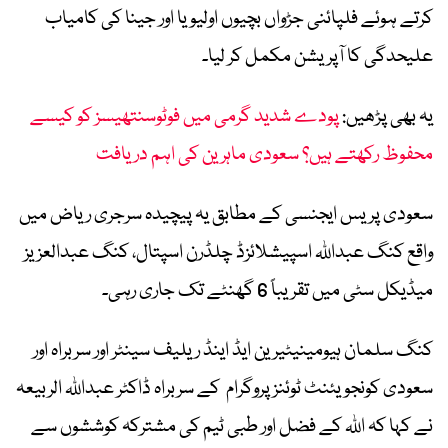
کرتے ہوئے فلپائنی جڑواں بچیوں اولیویا اور جینا کی کامیاب
علیحدگی کا آپریشن مکمل کر لیا۔
یہ بھی پڑھیں:
پودے شدید گرمی میں فوٹوسنتھیسز کو کیسے
محفوظ رکھتے ہیں؟ سعودی ماہرین کی اہم دریافت
سعودی پریس ایجنسی کے مطابق یہ پیچیدہ سرجری ریاض میں
واقع کنگ عبداللہ اسپیشلائزڈ چلڈرن اسپتال، کنگ عبدالعزیز
میڈیکل سٹی میں تقریباً 6 گھنٹے تک جاری رہی۔
کنگ سلمان ہیومینیٹیرین ایڈ اینڈ ریلیف سینٹر اور سربراہ اور
سعودی کونجویئنٹ ٹوئنز پروگرام کے سربراہ ڈاکٹر عبداللہ الربیعہ
نے کہا کہ اللہ کے فضل اور طبی ٹیم کی مشترکہ کوششوں سے