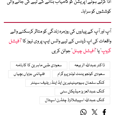
ادا کرتے ہوئے آپریشن کو کامیاب بنانے کے لیے کی جانے والی
کوششوں کو سراہا۔
آپ اور آپ کے پیاروں کی روزمرہ زندگی کو متاثر کرسکنے والے
واقعات کی اپ ڈیٹس کے لیے واٹس ایپ پر وی نیوز کا ’
آفیشل
گروپ
‘ یا ’
آفیشل چینل
‘ جوائن کریں
ڈاکٹر عبداللہ الربیعہ
سعودی طبی ماہرین کا کارنامہ
سعودی کونجویئنٹ ٹوئنز پروگرام
فلپائنی جڑواں بچیاں
کنگ سلمان ہیومینیٹیرین ایڈ اینڈ ریلیف سینٹر
کنگ عبدالعزیز میڈیکل سٹی
کنگ عبداللہ اسپیشلائزڈ چلڈرن اسپتال