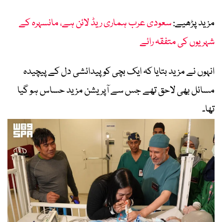
مزید پڑھیے:
سعودی عرب ہماری ریڈ لائن ہے، مانسہرہ کے
شہریوں کی متفقہ رائے
انہوں نے مزید بتایا کہ ایک بچی کو پیدائشی دل کے پیچیدہ
مسائل بھی لاحق تھے جس سے آپریشن مزید حساس ہو گیا
تھا۔