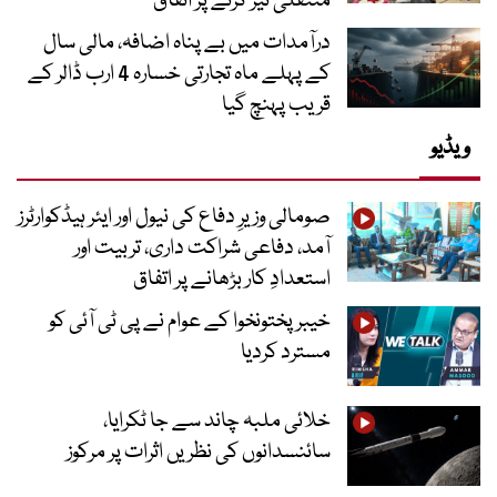
منتقلی تیز کرنے پر اتفاق
درآمدات میں بے پناہ اضافہ، مالی سال
کے پہلے ماہ تجارتی خسارہ 4 ارب ڈالر کے
قریب پہنچ گیا
ویڈیو
صومالی وزیرِ دفاع کی نیول اور ایئر ہیڈکوارٹرز
آمد، دفاعی شراکت داری، تربیت اور
استعدادِ کار بڑھانے پر اتفاق
خیبرپختونخوا کے عوام نے پی ٹی آئی کو
مسترد کردیا
خلائی ملبہ چاند سے جا ٹکرایا،
سائنسدانوں کی نظریں اثرات پر مرکوز