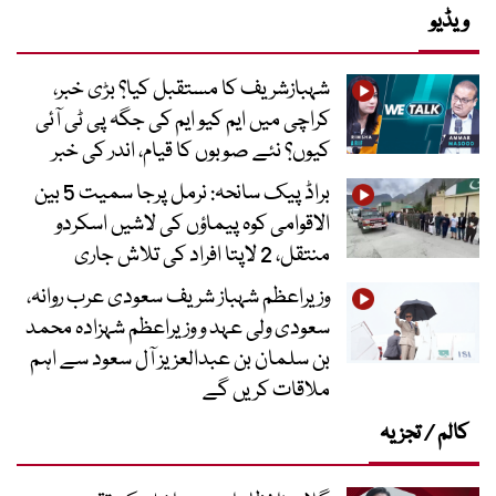
ویڈیو
شہبازشریف کا مستقبل کیا؟ بڑی خبر،
کراچی میں ایم کیو ایم کی جگہ پی ٹی آئی
کیوں؟ نئے صوبوں کا قیام، اندر کی خبر
براڈ پیک سانحہ: نرمل پرجا سمیت 5 بین
الاقوامی کوہ پیماؤں کی لاشیں اسکردو
منتقل، 2 لاپتا افراد کی تلاش جاری
وزیراعظم شہباز شریف سعودی عرب روانہ،
سعودی ولی عہد و وزیراعظم شہزادہ محمد
بن سلمان بن عبدالعزیز آل سعود سے اہم
ملاقات کریں گے
کالم / تجزیہ