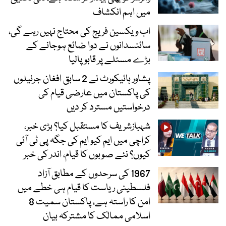
میں اہم انکشاف
اب ویکسین فریج کی محتاج نہیں رہے گی،
سائنسدانوں نے دوا ضائع ہوجانے کے
بڑے مسئلے پر قابو پالیا
پشاور ہائیکورٹ نے 2 سابق افغان جرنیلوں
کی پاکستان میں عارضی قیام کی
درخواستیں مسترد کر دیں
شہبازشریف کا مستقبل کیا؟ بڑی خبر،
کراچی میں ایم کیو ایم کی جگہ پی ٹی آئی
کیوں؟ نئے صوبوں کا قیام، اندر کی خبر
1967 کی سرحدوں کے مطابق آزاد
فلسطینی ریاست کا قیام ہی خطے میں
امن کا راستہ ہے، پاکستان سمیت 8
اسلامی ممالک کا مشترکہ بیان