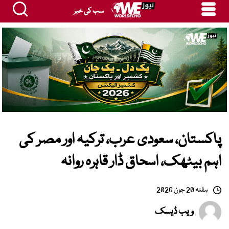
سب کی خبر
پاکستان، سعودی عرب، ترکیہ اور مصر کی
اہم بیٹھک، اسحاق ڈار قاہرہ روانہ
ہفتہ 20 جون 2026
ویب ڈیسک