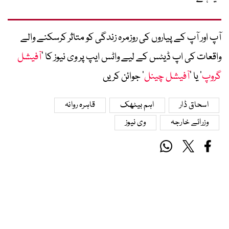
آپ اور آپ کے پیاروں کی روزمرہ زندگی کو متاثر کرسکنے والے
واقعات کی اپ ڈیٹس کے لیے واٹس ایپ پر وی نیوز کا ’
آفیشل
گروپ
‘ یا ’
آفیشل چینل
‘ جوائن کریں
اسحاق ڈار
اہم بیٹھک
قاہرہ روانہ
وزرائے خارجہ
وی نیوز