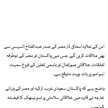
اس کے علاوہ اسحاق ڈار مصر کے صدر عبدالفتاح السیسی سے
بھی ملاقات کریں گے، جس میں پاکستان اور مصر کے دوطرفہ
تعلقات، علاقائی صورتحال اور باہمی تعاون کے فروغ سمیت
اہم امور پر بات چیت متوقع ہے۔
واضح رہے کہ پاکستان، سعودی عرب، ترکیہ اور مصر کے وزرائے
خارجہ نے قاہرہ میں علاقائی سلامتی پر اہم بیٹھک کا فیصلہ
کیا ہے۔