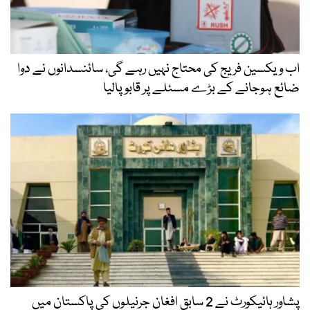
اب ویکسین فریج کی محتاج نہیں رہے گی، سائنسدانوں نے دوا
ضائع ہوجانے کے بڑے مسئلے پر قابو پالیا
پشاور ہائیکورٹ نے 2 سابق افغان جرنیلوں کی پاکستان میں