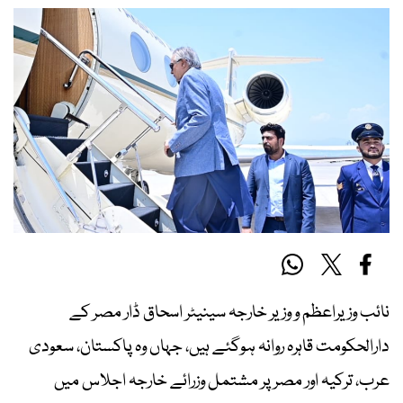
نائب وزیراعظم و وزیر خارجہ سینیٹر اسحاق ڈار مصر کے
دارالحکومت قاہرہ روانہ ہوگئے ہیں، جہاں وہ پاکستان، سعودی
عرب، ترکیہ اور مصر پر مشتمل وزرائے خارجہ اجلاس میں