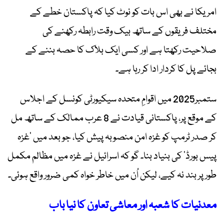
امریکا نے بھی اس بات کو نوٹ کیا کہ پاکستان خطے کے
مختلف فریقوں کے ساتھ بیک وقت رابطہ رکھنے کی
صلاحیت رکھتا ہے اور کسی ایک بلاک کا حصہ بننے کے
بجائے پل کا کردار ادا کر رہا ہے۔
ستمبر2025 میں اقوامِ متحدہ سیکیورٹی کونسل کے اجلاس
کے موقع پر، پاکستانی قیادت نے 8 عرب ممالک کے ساتھ مل
کر صدر ٹرمپ کو غزہ امن منصوبہ پیش کیا، جو بعد میں ’غزہ
پیس بورڈ‘ کی بنیاد بنا۔ گو کہ اسرائیل نے غزہ میں مظالم مکمل
طور پر بند نہ کیے، لیکن اُن میں خاطر خواہ کمی ضرور واقع ہوئی۔
معدنیات کا شعبہ اور معاشی تعاون کا نیا باب