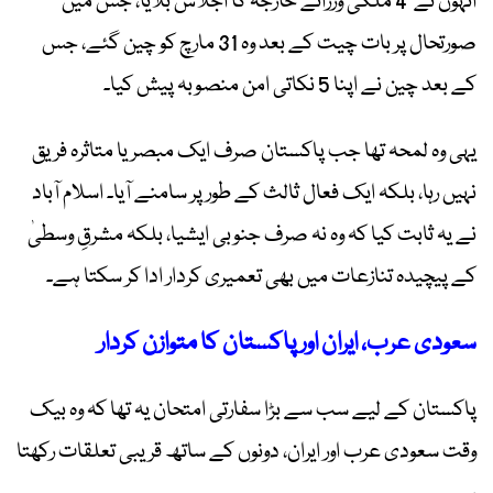
انہوں نے 4 ملکی وزرائے خارجہ کا اجلاس بلایا، جس میں
صورتحال پر بات چیت کے بعد وہ 31 مارچ کو چین گئے، جس
کے بعد چین نے اپنا 5 نکاتی امن منصوبہ پیش کیا۔
یہی وہ لمحہ تھا جب پاکستان صرف ایک مبصر یا متاثرہ فریق
نہیں رہا، بلکہ ایک فعال ثالث کے طور پر سامنے آیا۔ اسلام آباد
نے یہ ثابت کیا کہ وہ نہ صرف جنوبی ایشیا، بلکہ مشرقِ وسطیٰ
کے پیچیدہ تنازعات میں بھی تعمیری کردار ادا کر سکتا ہے۔
سعودی عرب، ایران اور پاکستان کا متوازن کردار
پاکستان کے لیے سب سے بڑا سفارتی امتحان یہ تھا کہ وہ بیک
وقت سعودی عرب اور ایران، دونوں کے ساتھ قریبی تعلقات رکھتا