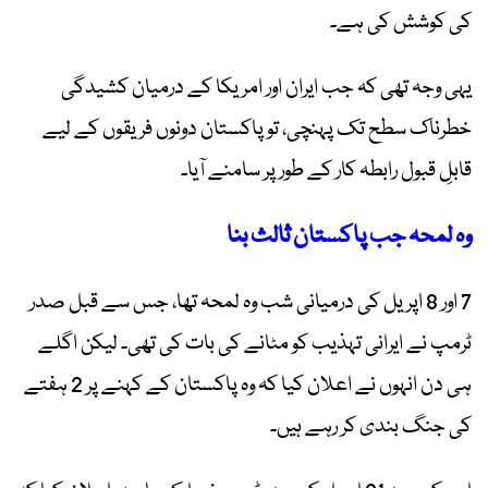
کی کوشش کی ہے۔
یہی وجہ تھی کہ جب ایران اور امریکا کے درمیان کشیدگی
خطرناک سطح تک پہنچی، تو پاکستان دونوں فریقوں کے لیے
قابلِ قبول رابطہ کار کے طور پر سامنے آیا۔
وہ لمحہ جب پاکستان ثالث بنا
7 اور 8 اپریل کی درمیانی شب وہ لمحہ تھا، جس سے قبل صدر
ٹرمپ نے ایرانی تہذیب کو مٹانے کی بات کی تھی۔ لیکن اگلے
ہی دن انہوں نے اعلان کیا کہ وہ پاکستان کے کہنے پر 2 ہفتے
کی جنگ بندی کر رہے ہیں۔