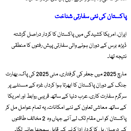
پاکستان کی نئی سفارتی شناخت
ایران، امریکا کشیدگی میں پاکستان کا کردار دراصل گزشتہ
ڈیڑھ برس کے دوران ہونے والی سفارتی پیش رفتوں کا منطقی
نتیجہ تھا۔
مارچ 2025 میں جعفر کی گرفتاری، مئی 2025 کی پاک، بھارت
جنگ کے دوران پاکستان کا ابھرتا ہوا کردار، غزہ کے مسئلے پر
سرگرم سفارت کاری، عرب دنیا کے ساتھ قریبی روابط اور امریکا
کے ساتھ معاشی تعاون کے نئے امکانات، یہ تمام عوامل مل کر
پاکستان کو اس مقام تک لے آئے جہاں وہ 2 مخالف طاقتوں
کے درمیان پل کا کردار ادا کرنے کے قابل سمجھا جانے لگا۔