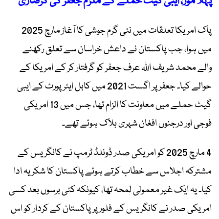
پہلا موڑ، ایبی گیٹ حملے کے ملزم جعفر کی گرفتاری
پاک امریکا تعلقات میں نئی گرم جوشی کا آغاز مارچ 2025
میں ہوا، جب پاکستان نے داعش خراسان سے تعلق رکھنے
والے محمد شریف اللہ عرف جعفر کو گرفتار کر کے امریکا کے
حوالے کیا۔ جعفر پر اگست 2021 میں کابل ایئرپورٹ کے ایبی
گیٹ حملے میں معاونت کا الزام تھا، جس میں 13 امریکی
فوجی اور درجنوں افغان شہری ہلاک ہوئے تھے۔
4 مارچ 2025 کو امریکی صدر ڈونلڈ ٹرمپ نے کانگریس کے
مشترکہ اجلاس سے خطاب کرتے ہوئے پاکستان کا شکریہ ادا
کیا۔ یہ ایک غیر معمولی لمحہ تھا، کیونکہ کئی برسوں بعد کسی
امریکی صدر نے کانگریس کے فلور پر پاکستان کے کردار کو اس