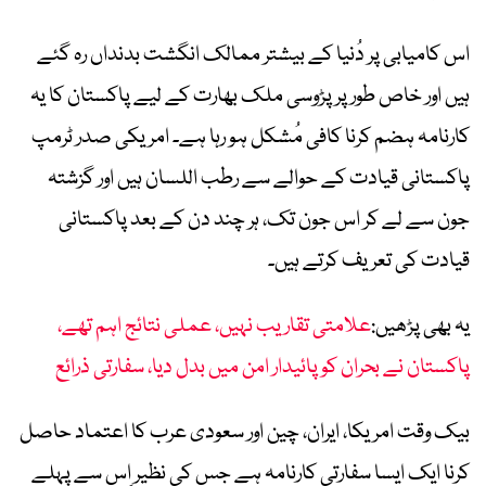
اس کامیابی پر دُنیا کے بیشتر ممالک انگشت بدنداں رہ گئے
ہیں اور خاص طور پر پڑوسی ملک بھارت کے لیے پاکستان کا یہ
کارنامہ ہضم کرنا کافی مُشکل ہو رہا ہے۔ امریکی صدر ٹرمپ
پاکستانی قیادت کے حوالے سے رطب اللسان ہیں اور گزشتہ
جون سے لے کر اس جون تک، ہر چند دن کے بعد پاکستانی
قیادت کی تعریف کرتے ہیں۔
یہ بھی پڑھیں:
علامتی تقاریب نہیں، عملی نتائج اہم تھے،
پاکستان نے بحران کو پائیدار امن میں بدل دیا، سفارتی ذرائع
بیک وقت امریکا، ایران، چین اور سعودی عرب کا اعتماد حاصل
کرنا ایک ایسا سفارتی کارنامہ ہے جس کی نظیر اِس سے پہلے