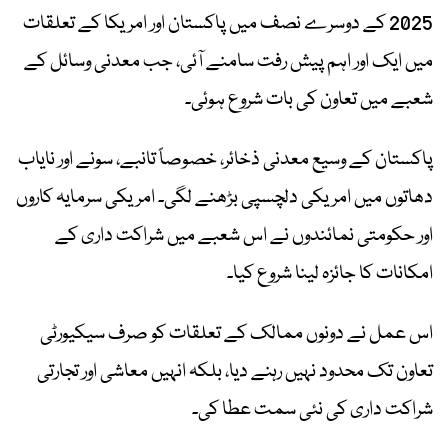
2025 کے دوسرے نصف میں پاکستان اور امریکا کے تعلقات
میں ایک اور اہم پیش رفت سامنے آئی، جب معدنی وسائل کے
شعبے میں تعاون کی بات شروع ہوئی۔
پاکستان کے وسیع معدنی ذخائر، خصوصاً تانبے، سونے اور نایاب
دھاتوں میں امریکی دلچسپی بڑھنے لگی۔ امریکی سرمایہ کاروں
اور حکومتی نمائندوں نے اس شعبے میں شراکت داری کے
امکانات کا جائزہ لینا شروع کیا۔
اس عمل نے دونوں ممالک کے تعلقات کو صرف سیکیورٹی
تعاون تک محدود نہیں رہنے دیا، بلکہ انہیں معاشی اور تجارتی
شراکت داری کی نئی سمت عطا کی۔