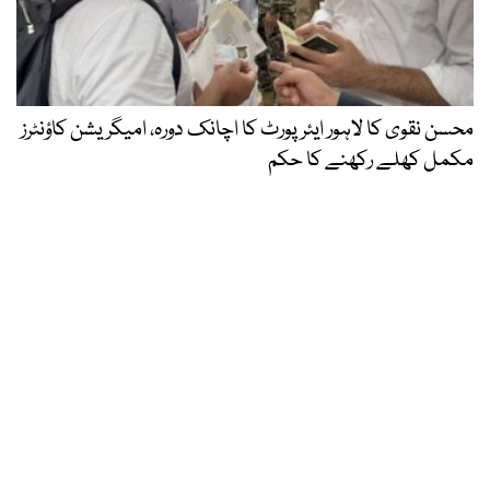
محسن نقوی کا لاہور ایئرپورٹ کا اچانک دورہ، امیگریشن کاؤنٹرز
مکمل کھلے رکھنے کا حکم