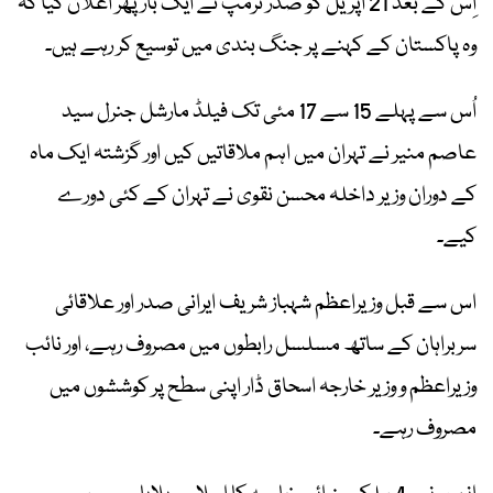
اِس کے بعد 21 اپریل کو صدر ٹرمپ نے ایک بار پھر اعلان کیا کہ
وہ پاکستان کے کہنے پر جنگ بندی میں توسیع کر رہے ہیں۔
اُس سے پہلے 15 سے 17 مئی تک فیلڈ مارشل جنرل سید
عاصم منیر نے تہران میں اہم ملاقاتیں کیں اور گزشتہ ایک ماہ
کے دوران وزیر داخلہ محسن نقوی نے تہران کے کئی دورے
کیے۔
اس سے قبل وزیراعظم شہباز شریف ایرانی صدر اور علاقائی
سربراہان کے ساتھ مسلسل رابطوں میں مصروف رہے، اور نائب
وزیراعظم و وزیر خارجہ اسحاق ڈار اپنی سطح پر کوششوں میں
مصروف رہے۔