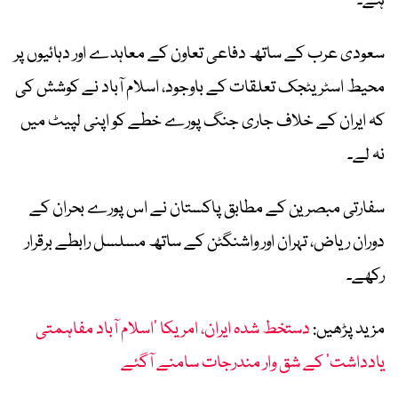
ہے۔
سعودی عرب کے ساتھ دفاعی تعاون کے معاہدے اور دہائیوں پر
محیط اسٹریٹجک تعلقات کے باوجود، اسلام آباد نے کوشش کی
کہ ایران کے خلاف جاری جنگ پورے خطے کو اپنی لپیٹ میں
نہ لے۔
سفارتی مبصرین کے مطابق پاکستان نے اس پورے بحران کے
دوران ریاض، تہران اور واشنگٹن کے ساتھ مسلسل رابطے برقرار
رکھے۔
مزید پڑھیں:
دستخط شدہ ایران، امریکا ’اسلام آباد مفاہمتی
یادداشت‘ کے شق وار مندرجات سامنے آگئے