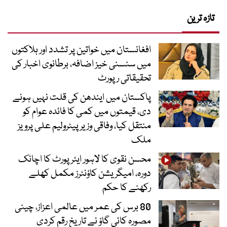
تازہ ترین
افغانستان میں خواتین پر تشدد اور ہلاکتوں
میں سنسنی خیز اضافہ، برطانوی اخبار کی
تحقیقاتی رپورٹ
پاکستان میں ایندھن کی قلت نہیں ہونے
دی، قیمتوں میں کمی کا فائدہ عوام کو
منتقل کیا، وفاقی وزیر پیٹرولیم علی پرویز
ملک
محسن نقوی کا لاہور ایئرپورٹ کا اچانک
دورہ، امیگریشن کاؤنٹرز مکمل کھلے
رکھنے کا حکم
80 برس کی عمر میں عالمی اعزاز، چینی
مصورہ کائی گاؤ نے تاریخ رقم کردی