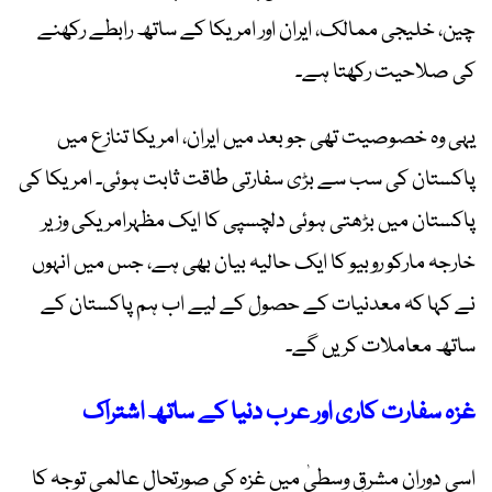
چین، خلیجی ممالک، ایران اور امریکا کے ساتھ رابطے رکھنے
کی صلاحیت رکھتا ہے۔
یہی وہ خصوصیت تھی جو بعد میں ایران، امریکا تنازع میں
پاکستان کی سب سے بڑی سفارتی طاقت ثابت ہوئی۔ امریکا کی
پاکستان میں بڑھتی ہوئی دلچسپی کا ایک مظہرامریکی وزیر
خارجہ مارکو روبیو کا ایک حالیہ بیان بھی ہے، جس میں انہوں
نے کہا کہ معدنیات کے حصول کے لیے اب ہم پاکستان کے
ساتھ معاملات کریں گے۔
غزہ سفارت کاری اور عرب دنیا کے ساتھ اشتراک
اسی دوران مشرقِ وسطیٰ میں غزہ کی صورتحال عالمی توجہ کا