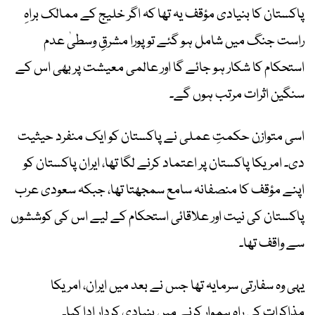
پاکستان کا بنیادی مؤقف یہ تھا کہ اگر خلیج کے ممالک براہِ
راست جنگ میں شامل ہو گئے تو پورا مشرقِ وسطیٰ عدم
استحکام کا شکار ہو جائے گا اور عالمی معیشت پر بھی اس کے
سنگین اثرات مرتب ہوں گے۔
اسی متوازن حکمتِ عملی نے پاکستان کو ایک منفرد حیثیت
دی۔ امریکا پاکستان پر اعتماد کرنے لگا تھا، ایران پاکستان کو
اپنے مؤقف کا منصفانہ سامع سمجھتا تھا، جبکہ سعودی عرب
پاکستان کی نیت اور علاقائی استحکام کے لیے اس کی کوششوں
سے واقف تھا۔
یہی وہ سفارتی سرمایہ تھا جس نے بعد میں ایران، امریکا
مذاکرات کی راہ ہموار کرنے میں بنیادی کردار ادا کیا۔