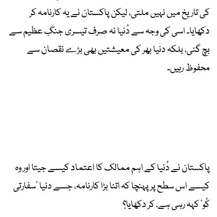
کی تاریخ میں نہیں ملتی، لیکن پاکستان نے یہ کارنامہ کر
دکھایا۔ اسی کی وجہ سے دُنیا نہ صرف تیسری جنگِ عظیم سے
بچ گئی، بلکہ دنیا بھر کی معیشتیں بھی بڑے نقصان سے
محفوظ رہیں۔
پاکستان نے دُنیا کے اہم ممالک کا اعتماد کیسے جیتا اور وہ
کیسے اس سطح پر پہنچا کہ اتنا بڑا کارنامہ، جسے دنیا ’سفارتی
کُو‘ کہہ رہی ہے، کر دکھایا؟