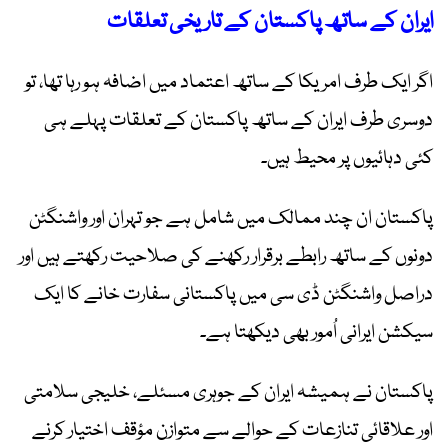
ایران کے ساتھ پاکستان کے تاریخی تعلقات
اگر ایک طرف امریکا کے ساتھ اعتماد میں اضافہ ہو رہا تھا، تو
دوسری طرف ایران کے ساتھ پاکستان کے تعلقات پہلے ہی
کئی دہائیوں پر محیط ہیں۔
پاکستان ان چند ممالک میں شامل ہے جو تہران اور واشنگٹن
دونوں کے ساتھ رابطے برقرار رکھنے کی صلاحیت رکھتے ہیں اور
دراصل واشنگٹن ڈی سی میں پاکستانی سفارت خانے کا ایک
سیکشن ایرانی اُمور بھی دیکھتا ہے۔
پاکستان نے ہمیشہ ایران کے جوہری مسئلے، خلیجی سلامتی
اور علاقائی تنازعات کے حوالے سے متوازن مؤقف اختیار کرنے