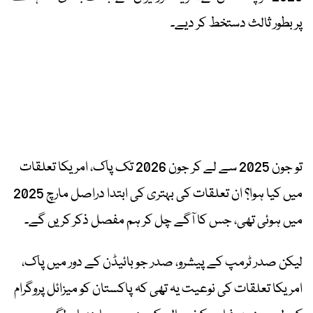
پر بطور ثالث دستخط کر دیے۔
تو جون 2025 سے لے کر جون 2026 تک پاک، امریکا تعلقات
میں کیا ہوا؟ ان تعلقات کی بہتری کی ابتدا دراصل مارچ 2025
میں ہوئی تھی، جس کا آگے چل کر ہم مفصل ذکر کریں گے۔
لیکن صدر ٹرمپ کے پیشرو، صدر جو بائیڈن کے دور میں پاک،
امریکا تعلقات کی نوعیت یہ تھی کہ پاکستان کو میزائل پروگرام