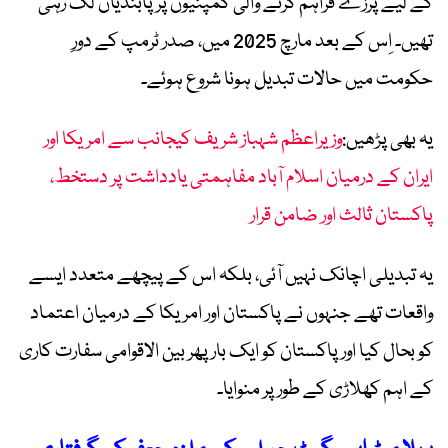
کے لیے پرزے فراہم کرنے والی کمپنیوں پر پابندیاں لگ رہی
تھیں۔ اِس کے بعد مارچ 2025 میں، صدر ٹرمپ کے دورِ
حکومت میں حالات تبدیل ہونا شروع ہوئے۔
یہ بھی پڑھیں:
وزیراعظم شہباز شریف کیجانب سے امریکا اور
ایران کے درمیان اسلام آباد مفاہمتی یادداشت پر دستخط،
پاکستان ثالث اور ضامن قرار
یہ تبدیلی اچانک نہیں آئی، بلکہ اس کے پیچھے متعدد ایسے
واقعات تھے جنہوں نے پاکستان اور امریکا کے درمیان اعتماد
کو بحال کیا اور پاکستان کو ایک بار پھر بین الاقوامی سفارت کاری
کے اہم کھلاڑی کے طور پر منوایا۔