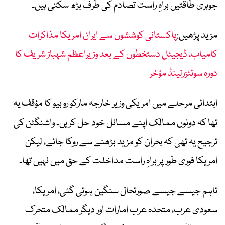
جوہری طاقتیں براہِ راست تصادم کی طرف بڑھ سکتی ہیں۔
مزید پڑھیں:
پاکستانی کوششوں سے ایران امریکا مذاکرات
کامیاب، ڈیجیٹل دستخطوں کے بعد وزیراعظم شہباز شریف کا
دورہ سوئٹزرلینڈ مؤخر
ابتدائی مرحلے میں امریکی وزیر خارجہ مارکو روبیو کا مؤقف یہ
تھا کہ دونوں ممالک اپنے مسائل خود حل کریں۔ واشنگٹن کی
ترجیح یہ تھی کہ بحران کو مزید بڑھنے سے روکا جائے، لیکن
امریکا فوری طور پر براہِ راست مداخلت کے حق میں نہیں تھا۔
تاہم جیسے جیسے صورتحال سنگین ہوتی گئی، امریکا،
سعودی عرب، متحدہ عرب امارات اور دیگر ممالک متحرک