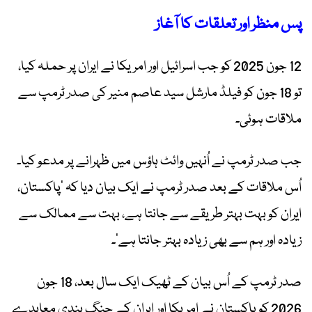
پس منظر اور تعلقات کا آغاز
12 جون 2025 کو جب اسرائیل اور امریکا نے ایران پر حملہ کیا،
تو 18 جون کو فیلڈ مارشل سید عاصم منیر کی صدر ٹرمپ سے
ملاقات ہوئی۔
جب صدر ٹرمپ نے اُنہیں وائٹ ہاؤس میں ظہرانے پر مدعو کیا۔
اُس ملاقات کے بعد صدر ٹرمپ نے ایک بیان دیا کہ ’پاکستان،
ایران کو بہت بہتر طریقے سے جانتا ہے، بہت سے ممالک سے
زیادہ اور ہم سے بھی زیادہ بہتر جانتا ہے‘۔
صدر ٹرمپ کے اُس بیان کے ٹھیک ایک سال بعد، 18 جون
2026 کو پاکستان نے امریکا اور ایران کے جنگ بندی معاہدے