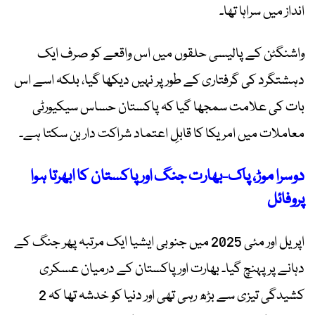
انداز میں سراہا تھا۔
واشنگٹن کے پالیسی حلقوں میں اس واقعے کو صرف ایک
دہشتگرد کی گرفتاری کے طور پر نہیں دیکھا گیا، بلکہ اسے اس
بات کی علامت سمجھا گیا کہ پاکستان حساس سیکیورٹی
معاملات میں امریکا کا قابلِ اعتماد شراکت دار بن سکتا ہے۔
دوسرا موڑ، پاک-بھارت جنگ اور پاکستان کا ابھرتا ہوا
پروفائل
اپریل اور مئی 2025 میں جنوبی ایشیا ایک مرتبہ پھر جنگ کے
دہانے پر پہنچ گیا۔ بھارت اور پاکستان کے درمیان عسکری
کشیدگی تیزی سے بڑھ رہی تھی اور دنیا کو خدشہ تھا کہ 2