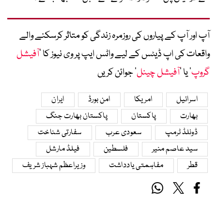
آپ اور آپ کے پیاروں کی روزمرہ زندگی کو متاثر کرسکنے والے
واقعات کی اپ ڈیٹس کے لیے واٹس ایپ پر وی نیوز کا ’
آفیشل
گروپ
‘ یا ’
آفیشل چینل
‘ جوائن کریں
اسرائیل
امریکا
امن بورڈ
ایران
بھارت
پاکستان
پاکستان بھارت جنگ
ڈونلڈ ٹرمپ
سعودی عرب
سفارتی شناخت
سید عاصم منیر
فلسطین
فیلڈ مارشل
قطر
مفاہمتی یادداشت
وزیراعظم شہباز شریف