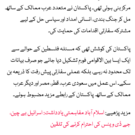
مرکز بنی ہوئی تھی۔ پاکستان نے متعدد عرب ممالک کے ساتھ
مل کر جنگ بندی، انسانی امداد اور سیاسی حل کے لیے
مشترکہ سفارتی اقدامات کی حمایت کی۔
پاکستان کی کوشش تھی کہ مسئلہ فلسطین کے حوالے سے
ایک ایسا بین الاقوامی فورم تشکیل دیا جائے جو صرف بیانات
تک محدود نہ رہے، بلکہ عملی سفارتی پیش رفت کا ذریعہ بن
سکے۔ اس عمل میں سعودی عرب، قطر، مصر اور دیگر عرب
ممالک کے ساتھ پاکستان کے رابطے مزید مضبوط ہوئے۔
مزید پڑھیے:
اسلام آباد مفاہمتی یادداشت: اسرائیل بے چین،
جے ڈی وینس کی احترام کرنے کی تلقین