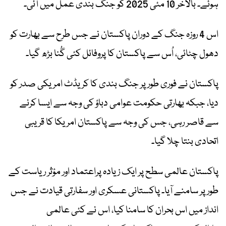
ہوئے۔ بالآخر 10 مئی 2025 کو جنگ بندی عمل میں آئی۔
اس 4 روزہ جنگ کے دوران پاکستان نے جس طرح سے بھارت کو
دھول چٹائی، اُس سے پاکستان کا پروفائل کئی گُنا بڑھ گیا۔
پاکستان نے فوری طور پر جنگ بندی کا کریڈٹ امریکی صدر کو
دیا، جبکہ بھارتی حکومت عوامی دباؤ کی وجہ سے ایسا کرنے
سے قاصر رہی، جس کی وجہ سے پاکستان امریکا کا قریبی
اتحادی بنتا چلا گیا۔
پاکستان عالمی سطح پر ایک زیادہ پراعتماد اور مؤثر ریاست کے
طور پر سامنے آیا۔ پاکستانی عسکری اور سفارتی قیادت نے جس
انداز میں اس بحران کا سامنا کیا، اس نے کئی عالمی