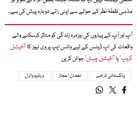
مذہبی نقطۂ نظر کے حوالے سے اپنی رائے دوبارہ پیش کی ہے۔
آپ اور آپ کے پیاروں کی روزمرہ زندگی کو متاثر کرسکنے والے
واقعات کی اپ ڈیٹس کے لیے واٹس ایپ پر وی نیوز کا ’
آفیشل
گروپ
‘ یا ’
آفیشل چینل
‘ جوائن کریں
پاکستانی ڈرامے
نعمان اعجاز
ویڈیو وائرل