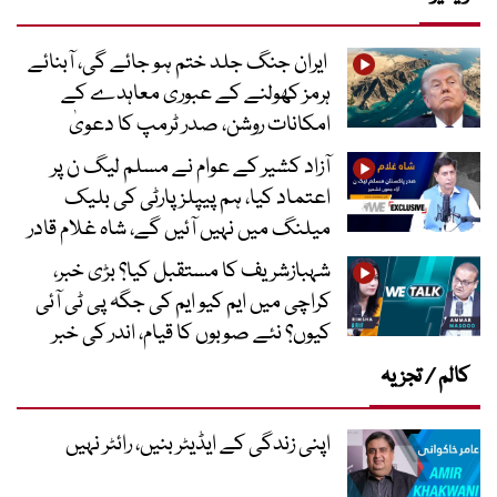
ایران جنگ جلد ختم ہو جائے گی، آبنائے
ہرمز کھولنے کے عبوری معاہدے کے
امکانات روشن، صدر ٹرمپ کا دعویٰ
آزاد کشیر کے عوام نے مسلم لیگ ن پر
اعتماد کیا، ہم پیپلز پارٹی کی بلیک
میلنگ میں نہیں آئیں گے، شاہ غلام قادر
شہبازشریف کا مستقبل کیا؟ بڑی خبر،
کراچی میں ایم کیو ایم کی جگہ پی ٹی آئی
کیوں؟ نئے صوبوں کا قیام، اندر کی خبر
کالم / تجزیہ
اپنی زندگی کے ایڈیٹر بنیں، رائٹر نہیں