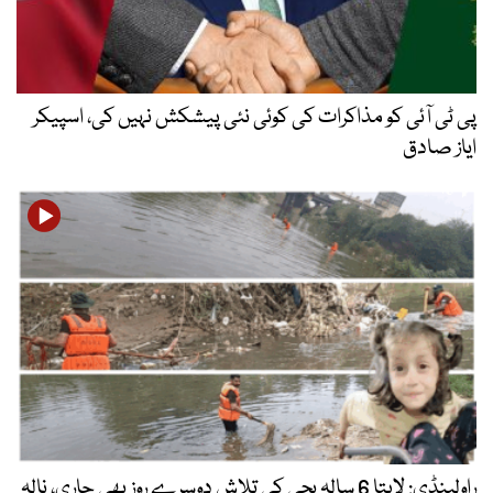
پی ٹی آئی کو مذاکرات کی کوئی نئی پیشکش نہیں کی، اسپیکر
ایاز صادق
راولپنڈی: لاپتا 6 سالہ بچی کی تلاش دوسرے روز بھی جاری، نالہ