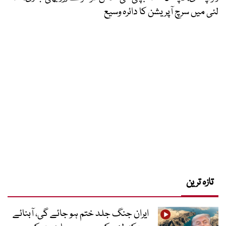
لئی میں سرچ آپریشن کا دائرہ وسیع
تازہ ترین
ایران جنگ جلد ختم ہو جائے گی، آبنائے