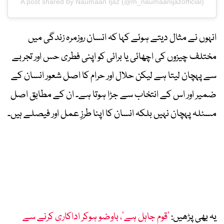
A post shared by Naumaan Ijaz (@m_naumaanijazofficial)
انہوں نے مثال دیتے ہوئے کہا کہ انسان روزمرہ زندگی میں
مختلف چیزوں کی اچھائی یا برائی کو اپنی فطری حس اور تجربے
سے پہچان لیتا ہے لیکن حلال اور حرام کا اصل شعور انسان کے
ضمیر اور اس کے انتخاب سے جڑا ہوتا ہے۔ ان کے مطابق اصل
مسئلہ پہچان نہیں بلکہ انسان کا اپنا طرزِ عمل اور فیصلے ہیں۔
یہ بھی پڑھیں:
’قوم جاہل ہے‘، باوضو ہوکر اداکاری کرنے سے