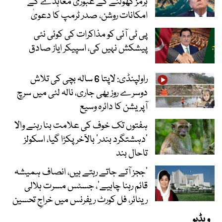
ہرمز کھولنے کے عبوری معاہدے کے
امکانات روشن، صدر ٹرمپ کا دعویٰ
پی ٹی آئی کو مذاکرات کی کوئی نئی
پیشکش نہیں کی، اسپیکر ایاز صادق
راولپنڈی: لاپتا 6 سالہ بچی کی تلاش
دوسرے روز بھی جاری، نالہ لئی میں سرچ
آپریشن کا دائرہ وسیع
ہفتوں تک خوف کی علامت بنا رہنے والا
‘دہشتگرد بندر’ بالآخر پکڑا گیا، اسکولز
تاحال بند
’ججز آتے جاتے رہتے ہیں، انصاف ہمیشہ
قائم رہنا چاہیے‘، جسٹس مسرت ہلالی
ریٹائر، فل کورٹ ریفرنس میں خراجِ تحسین
ویڈیو