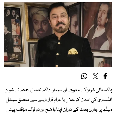
پاکستانی شوبز کے معروف اور سینئر اداکار نعمان اعجاز نے شوبز
انڈسٹری کی آمدن کو حلال یا حرام قرار دینے سے متعلق سوشل
میڈیا پر جاری بحث کے دوران اپنا واضح اور دو ٹوک مؤقف پیش