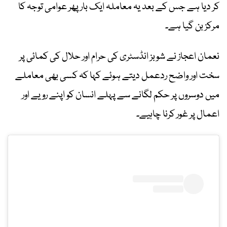
کر دیا ہے جس کے بعد یہ معاملہ ایک بار پھر عوامی توجہ کا
مرکز بن گیا ہے۔
نعمان اعجاز نے شوبز انڈسٹری کی حرام اور حلال کی کمائی پر
سخت اور واضح ردعمل دیتے ہوئے کہا کہ کسی بھی معاملے
میں دوسروں پر حکم لگانے سے پہلے انسان کو اپنے رویے اور
اعمال پر غور کرنا چاہیے۔