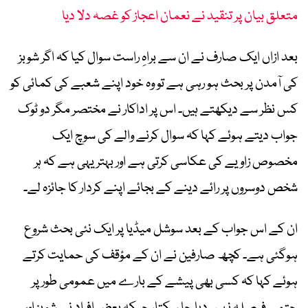
متعلق بیان پر تنقید نے نعمان اعجاز کو غصہ دلا دیا
بعد ازاں ایک صارف نے ان سے براہِ راست سوال کیا کہ اگر شوبز
کی آمدن پر بحث ہو رہی ہے تو وہ خود اپنے شعبے کی کمائی کو
کس نظر سے دیکھتے ہیں۔ اس پر اداکار نے مختصر مگر دو ٹوک
جواب دیتے ہوئے کہا کہ سوال کرنے والے کی سوچ ایک
مخصوص زاویے کی عکاسی کرتی ہے اور بہتر یہی ہے کہ ہر
شخص دوسروں پر رائے دینے کے بجائے اپنے کردار کا جائزہ لے۔
ان کے اس جواب کے بعد سوشل میڈیا پر ایک نئی بحث شروع
ہوگئی ہے۔ کچھ صارفین نے ان کے مؤقف کی حمایت کرتے
ہوئے کہا کہ کسی بھی پیشے کے بارے میں عمومی طور پر
حتمی فیصلہ نہیں دیا جا سکتا، جبکہ بعض افراد نے شوبز اور