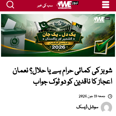
سب کی خبر
شوبز کی کمائی حرام ہے یا حلال؟ نعمان
اعجاز کا ناقدین کو دو ٹوک جواب
جمعہ 19 جون 2026
سوشل ڈیسک