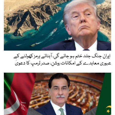
ایران جنگ جلد ختم ہو جائے گی، آبنائے ہرمز کھولنے کے
عبوری معاہدے کے امکانات روشن، صدر ٹرمپ کا دعویٰ