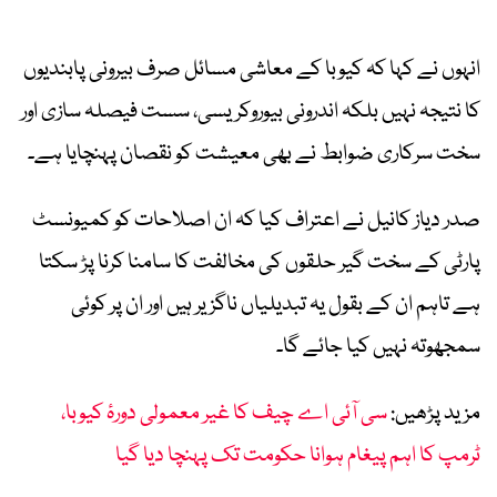
انہوں نے کہا کہ کیوبا کے معاشی مسائل صرف بیرونی پابندیوں
کا نتیجہ نہیں بلکہ اندرونی بیوروکریسی، سست فیصلہ سازی اور
سخت سرکاری ضوابط نے بھی معیشت کو نقصان پہنچایا ہے۔
صدر دیاز کانیل نے اعتراف کیا کہ ان اصلاحات کو کمیونسٹ
پارٹی کے سخت گیر حلقوں کی مخالفت کا سامنا کرنا پڑ سکتا
ہے تاہم ان کے بقول یہ تبدیلیاں ناگزیر ہیں اور ان پر کوئی
سمجھوتہ نہیں کیا جائے گا۔
مزید پڑھیں:
سی آئی اے چیف کا غیر معمولی دورۂ کیوبا،
ٹرمپ کا اہم پیغام ہوانا حکومت تک پہنچا دیا گیا