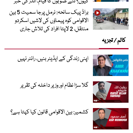
کیوں؟ نئے صوبوں کا قیام، اندر کی خبر
براڈ پیک سانحہ: نرمل پرجا سمیت 5 بین
الاقوامی کوہ پیماؤں کی لاشیں اسکردو
منتقل، 2 لاپتا افراد کی تلاش جاری
کالم / تجزیہ
اپنی زندگی کے ایڈیٹر بنیں، رائٹر نہیں
گلا سڑا نظام اور وزیر داخلہ کی تقریر
کشمیر: بین الاقوامی قانون کیا کہتا ہے؟