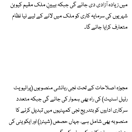
میں زیادہ آزادی دی جائے گی جبکہ بیرونِ ملک مقیم کیوبن
شہریوں کی سرمایہ کاری کو ملک میں لانے کے لیے نیا نظام
متعارف کرایا جائے گا۔
مجوزہ اصلاحات کے تحت نجی رہائشی منصوبوں (پرائیویٹ
رئیل اسٹیٹ) کی راہ بھی ہموار کی جائے گی جبکہ متعدد
سرکاری اداروں کو بتدریج نجی کمپنیوں میں تبدیل کرنے کا
منصوبہ بھی شامل ہے، جہاں حصص (شیئرز) اور ایکویٹی کی