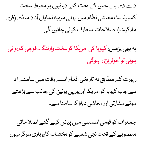
دے دی ہے جس کے تحت کئی دہائیوں پر محیط سخت
کمیونسٹ معاشی نظام میں پہلی مرتبہ نمایاں آزاد منڈی (فری
مارکیٹ) اصلاحات متعارف کرائی جائیں گی۔
یہ بھی پڑھیں:
کیوبا کی امریکا کو سخت وارننگ، فوجی کارروائی
ہوئی تو ’خونریزی‘ ہوگی
رپورٹ کے مطابق یہ تاریخی اقدام ایسے وقت میں سامنے آیا
ہے جب کیوبا کو امریکا اور یورپی یونین کی جانب سے بڑھتے
ہوئے سفارتی اور معاشی دباؤ کا سامنا ہے۔
جمعرات کو قومی اسمبلی میں پیش کیے گئے اصلاحاتی
منصوبے کے تحت نجی شعبے کو مختلف کاروباری سرگرمیوں