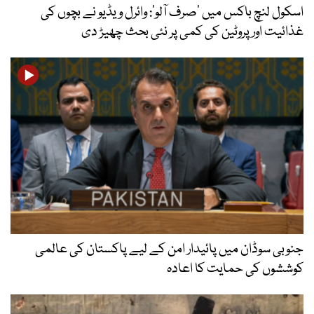
اسکول لنچ باکس میں ‘صرف آلو’: وائرل ویڈیو نے بچوں کی
غذائیت اور پروٹین کی کمی پر نئی بحث چھیڑ دی
جنوبی سوڈان میں پائیدار امن کے لیے پاکستان کی عالمی
کوششوں کی حمایت کا اعادہ