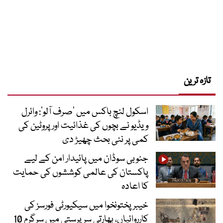
تازہ ترین
اسکول لنچ باکس میں ‘صرف آلو’: وائرل
ویڈیو نے بچوں کی غذائیت اور پروٹین کی
کمی پر نئی بحث چھیڑ دی
جنوبی سوڈان میں پائیدار امن کے لیے
پاکستان کی عالمی کوششوں کی حمایت
کا اعادہ
خیبرپختونخوا میں سیکیورٹی فورسز کی
کارروائیاں، بھارتی سرپرستی میں سرگرم 10