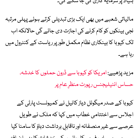
بنیاد پر سرمایہ کاری کی جا سکے گی۔
مالیاتی شعبے میں بھی ایک بڑی تبدیلی کرتے ہوئے پہلی مرتبہ
نجی بینکوں کو کام کرنے کی اجازت دی جائے گی حالانکہ اب
تک کیوبا کا بینکاری نظام مکمل طور پر ریاست کے کنٹرول میں
رہا ہے۔
مزید پڑھیے:
امریکا کو کیوبا سے ڈرون حملوں کا خدشہ،
حساس انٹیلیجنس رپورٹ منظرِ عام پر
کیوبا کے صدر میگوئل دیاز کانیل نے کمیونسٹ پارٹی کے
اجلاس سے اختتامی خطاب میں کہا کہ ملک نے طویل
عرصے سے غیر منصفانہ اور ناقابلِ برداشت دباؤ کا سامنا کیا