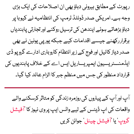
رپورٹ کے مطابق بیرونی دباؤ بھی ان اصلاحات کی ایک بڑی
وجہ ہے۔ امریکی صدر ڈونلڈ ٹرمپ کی انتظامیہ نے کیوبا پر
دباؤ بڑھاتے ہوئے ایندھن کی ترسیل روکنے اور تجارتی پابندیاں
برقرار رکھنے جیسے اقدامات کیے جبکہ یورپی یونین نے بھی
صدر دیاز کانیل اور فوج کے زیر انتظام کاروباری ادارے گروپو ڈی
ایڈمنسٹریسیون ایمپریساریل ایس اے کے خلاف پابندیوں کی
قرارداد منظور کی جس میں منظم جبر کا الزام عائد کیا گیا۔
آپ اور آپ کے پیاروں کی روزمرہ زندگی کو متاثر کرسکنے والے
واقعات کی اپ ڈیٹس کے لیے واٹس ایپ پر وی نیوز کا ’
آفیشل
گروپ
‘ یا ’
آفیشل چینل
‘ جوائن کریں