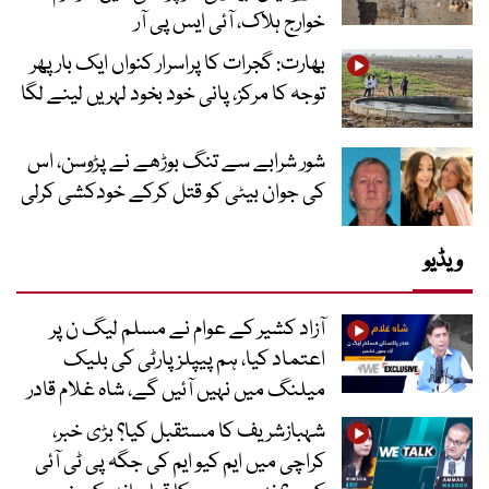
خوارج ہلاک، آئی ایس پی آر
بھارت: گجرات کا پراسرار کنواں ایک بار پھر
توجہ کا مرکز، پانی خود بخود لہریں لینے لگا
شور شرابے سے تنگ بوڑھے نے پڑوسن، اس
کی جوان بیٹی کو قتل کرکے خودکشی کرلی
ویڈیو
آزاد کشیر کے عوام نے مسلم لیگ ن پر
اعتماد کیا، ہم پیپلز پارٹی کی بلیک
میلنگ میں نہیں آئیں گے، شاہ غلام قادر
شہبازشریف کا مستقبل کیا؟ بڑی خبر،
کراچی میں ایم کیو ایم کی جگہ پی ٹی آئی