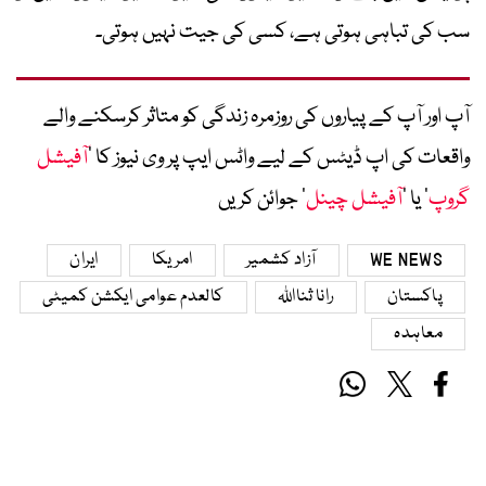
سب کی تباہی ہوتی ہے، کسی کی جیت نہیں ہوتی۔
آپ اور آپ کے پیاروں کی روزمرہ زندگی کو متاثر کرسکنے والے
واقعات کی اپ ڈیٹس کے لیے واٹس ایپ پر وی نیوز کا ’
آفیشل
گروپ
‘ یا ’
آفیشل چینل
‘ جوائن کریں
WE NEWS
آزاد کشمیر
امریکا
ایران
پاکستان
رانا ثنااللہ
کالعدم عوامی ایکشن کمیٹی
معاہدہ