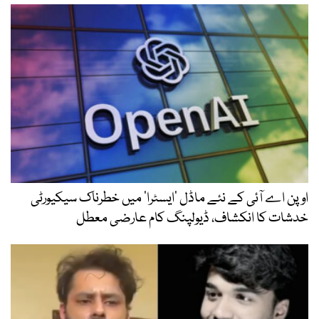
اوپن اے آئی کے نئے ماڈل ’ایسٹرا‘ میں خطرناک سیکیورٹی
خدشات کا انکشاف، ڈیولپنگ کام عارضی معطل