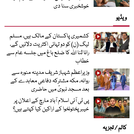
خوشخبری سنا دی
ویڈیو
کشمیری پاکستان کے مالک ہیں، مسلم
لیگ (ن) کو دو تہائی اکثریت دلائیں گے،
رانا ثنا اللہ کا ضلع باغ میں جلسہ عام سے
خطاب
وزیراعظم شہباز شریف مدینہ منورہ سے
روانہ، مکہ مشترکہ دفاعی معاہدے کے
بعد مسجد نبویؐ میں حاضری
پی ٹی آئی اسلام آباد مارچ کے اعلان پر
خیبر پختونخوا کے اراکین کیا کہتے ہیں؟
کالم / تجزیہ