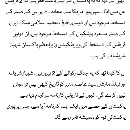
انہوں نے کہا کہ یہ پاکستان کے لیے باعث فخر ہے کہ 2 فریقین
جن میں ایک سپر پاور امریکا ہے، معاہدے پر اس کے صدر کے
دستخط موجود ہیں اور دوسری طرف عظیم اسلامی ملک ایران
کے صدر مسعود پزشکیان کے دستخط موجود ہیں، ان دونوں
فریقین کے دستخط کی ویریفکیشن وزیراعظم پاکستان شہباز
شریف نے کی ہے۔
ان کا کہنا تھا کہ یہ جنگ رکوانے کے 2 ہیروز ہیں، شہباز شریف
اور فیلڈ مارشل سید عاصم منیر کو تاریخ کبھی بھی فراموش
نہیں کرے گی، انہوں نے تاریخی کارنامہ سرانجام دیا ہے،
پاکستان کے حصے میں ایک ایسا کارنامہ آیا ہے، جس پر پوری
پاکستانی قوم کو ہمیشہ فخر رہے گا۔