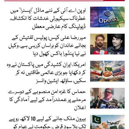
اوپن اے آئی کے نئے ماڈل ’ایسٹرا‘ میں
خطرناک سیکیورٹی خدشات کا انکشاف،
ڈیولپنگ کام عارضی معطل
میر رضا علی کیس: پولیس تفتیش کے
بجائے خاندان کو ہراساں کررہی ہے، وکیل
نے نیا پنڈورا باکس کھول دیا
امریکا، ایران کشیدگی میں پاکستان نے وہ
کر دکھایا جو بڑی عالمی طاقتیں نہ کر
سکیں، ساؤتھ ایشین وائسز
حماس کا غزہ امن منصوبے کے دوسرے
مرحلے پر عملدرآمد کے لیے آمادگی کا
اعلان
بیرون ملک جانے کے لیے 10 لاکھ روپے
تک بلا سود قرض، حکومت نے عوام کو