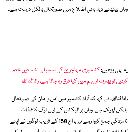
وہاں بیٹھنے دیا، باقی اضلاع میں صورتحال بالکل درست ہے۔
یہ بھی پڑھیں:
کشمیری مہاجرین کی اسمبلی نشستیں ختم
کردیں تو بھارت اور ہم میں کیا فرق رہ جاتا ہے، رانا ثنااللہ
رانا ثنااللہ نے کہا کہ آزاد کشمیر میں امن و امان کی صورتحال
بالکل ٹھیک ہے، وہاں پر الیکشن کے لیے لوگ کاغذات
نامزدگی جمع کروا رہے ہیں، آج 150 کے قریب لوگوں نے اپنے