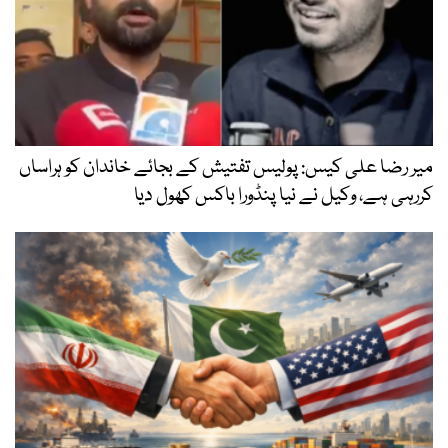
میر رضا علی کیس: پولیس تفتیش کے بجائے خاندان کو ہراساں
کررہی ہے، وکیل نے نیا پنڈورا باکس کھول دیا