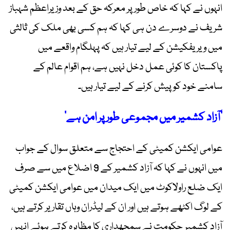
انہوں نے کہا کہ خاص طور پر معرکہ حق کے بعد وزیراعظم شہباز
شریف نے دوسرے دن ہی کہا کہ ہم کسی بھی ملک کی ثالثی
میں ویریفکیشن کے لیے تیار ہیں کہ پہلگام واقعے میں
پاکستان کا کوئی عمل دخل نہیں ہے، ہم اقوام عالم کے
سامنے خود کو پیش کرنے کے لیے تیار ہیں۔
’آزاد کشمیر میں مجموعی طور پر امن ہے‘
عوامی ایکشن کمیٹی کے احتجاج سے متعلق سوال کے جواب
میں انہوں نے کہا کہ آزاد کشمیر کے 9 اضلاع میں سے صرف
ایک ضلع راولاکوٹ میں ایک میدان میں عوامی ایکشن کمیٹی
کے لوگ اکٹھے ہوتے ہیں اور ان کے لیڈران وہاں تقاریر کرتے ہیں،
آزاد کشمیر حکومت نے سمجھداری کا مظاہرہ کرتے ہوئے انہیں