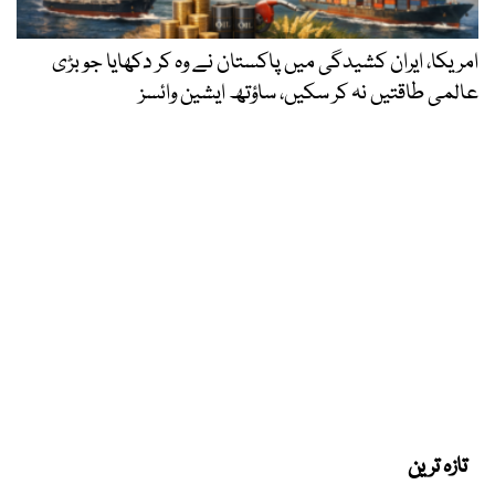
امریکا، ایران کشیدگی میں پاکستان نے وہ کر دکھایا جو بڑی
عالمی طاقتیں نہ کر سکیں، ساؤتھ ایشین وائسز
تازہ ترین