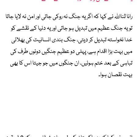
رانا ثنااللہ نے کہا کہ اگر یہ جنگ نہ روکی جاتی اور امن نہ لایا جاتا
تو یہ جنگ عظیم میں تبدیل ہو جاتی اور یہ دنیا کے نقشے کو
خدا نخواستہ تبدیل کر دیتی، جنگ بندی انسانیت کی بھلائی
میں بہت بڑا اقدام ہے، پہلی دو عظیم جنگیں دونوں طرف کی
تباہی کے بعد ختم ہوئیں، ان جنگوں میں جو جیتا اس کا بھی
بہت نقصان ہوا۔