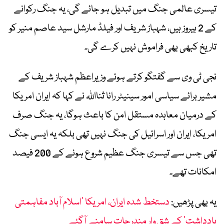
تیسری عالمی جنگ میں تبدیل ہو جائے گی، یہ جنگ رکوانے
کے 2 ہیروز ہیں، شہباز شریف اور فیلڈ مارشل سید عاصم منیر کو
تاریخ کبھی بھی فراموش نہیں کرے گی۔
نجی ٹی وی سے گفتگو کرتے ہوئے وزیراعظم شہباز شریف کے
مشیر برائے سیاسی امور سینیٹر رانا ثنااللہ نے کہا کہ ایران امریکا
کے درمیان معاہدہ مستقل امن کا باعث ہوگا، یہ جنگ صرف
امریکا، ایران اور اسرائیل کی جنگ نہیں تھی بلکہ یہ ایسی جنگ
تھی جس سے تیسری جنگ عظیم شروع ہونے کے 200 فیصد
امکانات تھے۔
یہ بھی پڑھیں:
دستخط شدہ ایران، امریکا ’اسلام آباد مفاہمتی
یادداشت‘ کے شق وار مندرجات سامنے آگئے