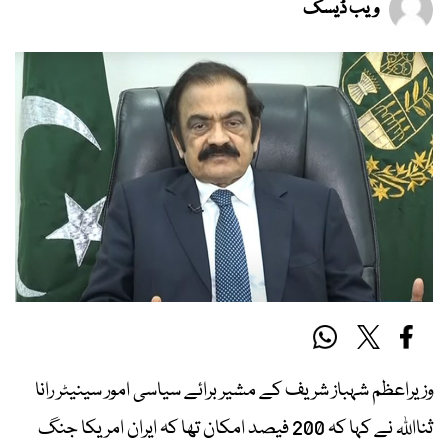
ویب ڈیسک
وزیراعظم شہباز شریف کے مشیر برائے سیاسی امور سینیٹر رانا
ثنااللہ نے کہا کہ 200 فیصد امکان تھا کہ ایران امریکا جنگ