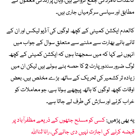
کاغذات نامزدگی جمع کروائے ہیں، وہاں پر زندگی معمول کے
مطابق اور سیاسی سرگرمیاں جاری ہیں۔
کالعدم ایکشن کمیٹی کے کچھ لوگوں کی آڈیو لیکس اور ان کے
تانے بانے بھارت سے ملنے سے متعلق سوال کے جواب میں
انہوں نے کہا کہ میں سمجھتا ہوں کہ ایکشن کمیٹی کے کچھ
لوگ ضرور سندور پارٹ 2 کا حصہ بنے ہوئے ہیں لیکن ان میں
زیادہ تر کشمیر کی تحریک کے ساتھ بڑے مخلص ہیں، بعض
اوقات کچھ لوگوں کا ہاتھ پیچھے ہوتا ہے، جو معاملات کو
خراب کرنے اور سازش کی طرف لے جاتا ہے۔
یہ بھی پڑھیں:
کسی کو مسلح جتھوں کے ذریعے مظفرآباد پر
قبضہ کرنے کی اجازت نہیں دی جائےگی، رانا ثنااللہ