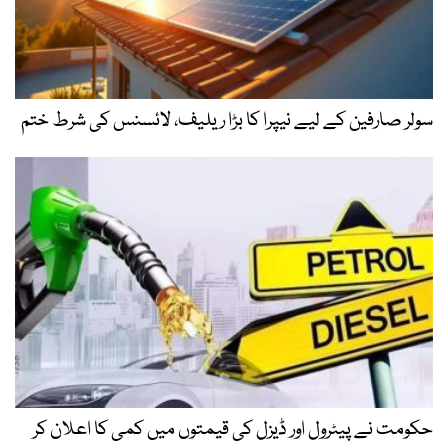
سولر صارفین کے لیے نیپرا کا بڑا ریلیف، لائسنس کی شرط ختم
حکومت نے پیٹرول اور ڈیزل کی قیمتوں میں کمی کا اعلان کر