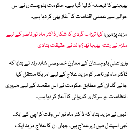
بھیجنے کا فیصلہ کرلیا گیا ہے۔ حکومت بلوچستان نے اس
حوالے سے عملی اقدامات کا آغاز بھی کر دیا ہے۔
مزید پڑھیں:
کیا تیزاب گردی کا شکار ڈاکٹر ماہ نور ناصر کے لیے
ملزم نے رشتہ بھیجا تھا؟ والد نے حقیقت بتادی
وزیراعلیٰ بلوچستان کے معاونِ خصوصی شاہد رند نے بتایا کہ
ڈاکٹر ماہ نور ناصر کو مزید علاج کے لیے امریکا منتقل کیا
جائے گا۔ ان کے مطابق حکومت نے اس مقصد کے لیے ضروری
انتظامات اور سرکاری کارروائی کا آغاز کر دیا ہے۔
انہوں نے مزید بتایا کہ ڈاکٹر ماہ نور اس وقت کراچی کے ایک
نجی اسپتال میں زیر علاج ہیں، جہاں ان کا علاج مزید ایک