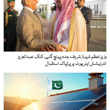
وزیراعظم شہباز شریف جدہ پہنچ گئے، کنگ عبدالعزیز
انٹرنیشنل ایئر پورٹ پر پرتپاک استقبال