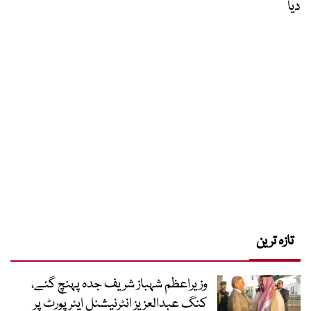
دیا
تازہ ترین
وزیراعظم شہباز شریف جدہ پہنچ گئے،
کنگ عبدالعزیز انٹرنیشنل ایئر پورٹ پر