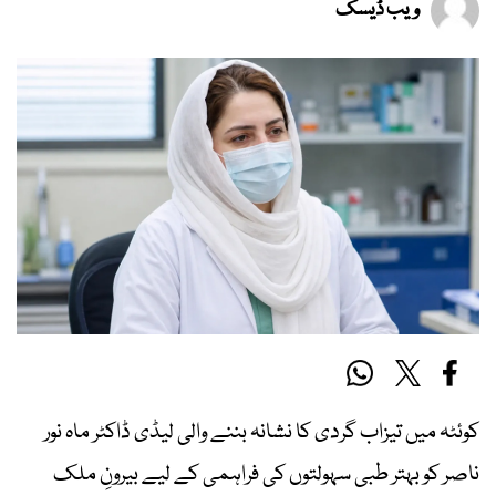
ویب ڈیسک
کوئٹہ میں تیزاب گردی کا نشانہ بننے والی لیڈی ڈاکٹر ماہ نور
ناصر کو بہتر طبی سہولتوں کی فراہمی کے لیے بیرونِ ملک