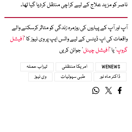
ناصر کو مزید علاج کے لیے کراچی منتقل کردیا گیا تھا۔
آپ اور آپ کے پیاروں کی روزمرہ زندگی کو متاثر کرسکنے والے
واقعات کی اپ ڈیٹس کے لیے واٹس ایپ پر وی نیوز کا ’
آفیشل
گروپ
‘ یا ’
آفیشل چینل
‘ جوائن کریں
WENEWS
امریکا منتقلی
تیزاب حملہ
ڈاکٹر ماہ نور
طبی سہولیات
وی نیوز