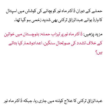
حملے کے دوران ڈاکٹر ماہ نور کو بچانے کی کوشش میں اسپتال
کا وارڈ بوائے عبدالرزاق ترکئی بھی شدید زخمی ہو گیا تھا۔
مزید پڑھیں:
ڈاکٹر ماہ نور پر تیزاب حملہ: بلوچستان میں خواتین
کے خلاف تشدد کی صورتحال سنگین، اعدادوشمار کیا بتاتے
ہیں؟
عبدالرزاق ترکئی کا علاج کوئٹہ میں جاری رہا، جبکہ ڈاکٹر ماہ نور