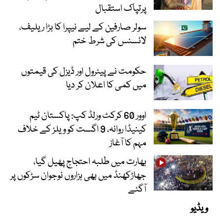
پرتپاک استقبال
سولر صارفین کے لیے نیپرا کا بڑا ریلیف،
لائسنس کی شرط ختم
حکومت نے پیٹرول اور ڈیزل کی قیمتوں
میں کمی کا اعلان کر دیا
اوور 60 کرکٹ ورلڈ کپ: پاکستان ٹیم
کینیڈا روانہ، 9 اگست کو ویلز کے خلاف
مہم کا آغاز
بھارت میں طلبہ احتجاج پھیل گیا،
جھاڑکھنڈ میں بھی ہزاروں نوجوان سڑکوں پر
آگئے
ویڈیو