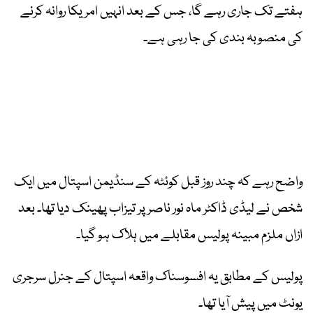
ہفتے تک جاری رہے گا، جس کے بعد انہیں امریکا روانہ کرنے
کی منصوبہ بندی کی جا رہی ہے۔
واضح رہے کہ چند روز قبل کوئٹہ کے سنڈیمن اسپتال میں ایک
شخص نے لیڈی ڈاکٹر ماہ نور ناصر پر تیزاب پھینک دیا تھا۔ بعد
ازاں ملزم مبینہ پولیس مقابلے میں ہلاک ہو گیا۔
پولیس کے مطابق یہ افسوسناک واقعہ اسپتال کے جنرل سرجری
یونٹ میں پیش آیا تھا۔