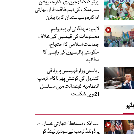
’یو ٹو کنگنا‘: جین زی ’گٹر جنریشن‘
سے ملک کی اہم طاقت قرار، بھارتی
اداکارہ و سیاستدان کا بڑا یوٹرن
لاہور : مہنگائی اور پیٹرولیم
مصنوعات کی قیمتوں کے خلاف
جماعت اسلامی کا احتجاج،
حکومتی پالیسیوں کی واپسی کا
مطالبہ
ریاستی ووٹر فہرستوں پر وفاقی
کنٹرول کی کوشش پھر ناکام، ٹرمپ
انتظامیہ کوعدالت میں مسلسل
21 ویں شکست
ڈیو
’۔۔۔ ایک دستخط‘: تجارتی خسارے
پر ڈونلڈ ٹرمپ نے سوئٹزر لینڈ کو