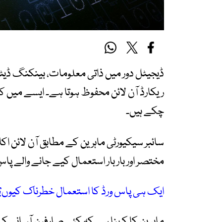
ڈیجیٹل دور میں ذاتی معلومات، بینکنگ ڈیٹا، 
ریکارڈ آن لائن محفوظ ہوتا ہے۔ ایسے میں ک
چکے ہیں۔
سائبر سیکیورٹی ماہرین کے مطابق آن لائن ا
مختصر اور بار بار استعمال کیے جانے والے پا
ایک ہی پاس ورڈ کا استعمال خطرناک کیوں؟
ماہرین کا کہنا ہے کہ کئی صارفین آسانی کے