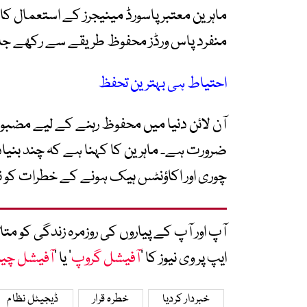
ماہرین معتبر پاسورڈ مینیجرز کے استعمال کا
منفرد پاس ورڈز محفوظ طریقے سے رکھے جا
احتیاط ہی بہترین تحفظ
آن لائن دنیا میں محفوظ رہنے کے لیے مضبوط
ضرورت ہے۔ ماہرین کا کہنا ہے کہ چند بنیادی 
چوری اور اکاؤنٹس ہیک ہونے کے خطرات کو ن
آپ اور آپ کے پیاروں کی روزمرہ زندگی کو 
ایپ پر وی نیوز کا ’
آفیشل گروپ
‘ یا ’
آفیشل چی
خبردار کردیا
خطرہ قرار
ڈیجیٹل نظام