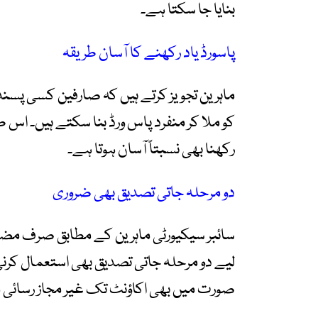
بنایا جا سکتا ہے۔
پاسورڈ یاد رکھنے کا آسان طریقہ
ماہرین تجویز کرتے ہیں کہ صارفین کسی پسند
کو ملا کر منفرد پاس ورڈ بنا سکتے ہیں۔ اس 
رکھنا بھی نسبتاً آسان ہوتا ہے۔
دو مرحلہ جاتی تصدیق بھی ضروری
سائبر سیکیورٹی ماہرین کے مطابق صرف مضب
لیے دو مرحلہ جاتی تصدیق بھی استعمال کر
صورت میں بھی اکاؤنٹ تک غیر مجاز رسائی