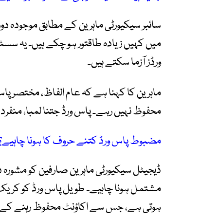
سائبر سیکیورٹی ماہرین کے مطابق موجودہ د
میں کہیں زیادہ طاقتور ہو چکے ہیں۔ یہ سسٹ
ورڈز آزما سکتے ہیں۔
ماہرین کا کہنا ہے کہ عام الفاظ، مختصر پاس 
محفوظ نہیں رہے۔ پاس ورڈ جتنا لمبا، منفرد ا
مضبوط پاس ورڈ کتنے حروف کا ہونا چاہیے؟
مشتمل ہونا چاہیے۔ طویل پاس ورڈ کو کریک ک
ہوتی ہے، جس سے اکاؤنٹ محفوظ رہنے کے ام