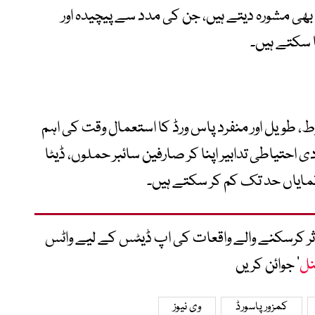
 بھی مشورہ دیتے ہیں، جن کی مدد سے پیچیدہ اور
 سکتے ہیں۔
، طویل اور منفرد پاس ورڈ کا استعمال وقت کی اہم
احتیاطی تدابیر اپنا کر صارفین سائبر حملوں، ڈیٹا
مایاں حد تک کم کر سکتے ہیں۔
متاثر کرسکنے والے واقعات کی اپ ڈیٹس کے لیے واٹس
نل
‘ جوائن کریں
کمزور پاسورڈ
وی نیوز