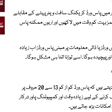
ور میں پاس ورڈ کریکنگ سافٹ ویئر پہلے کے مقابلے
مز بہت کم وقت میں لاکھوں اور اربوں ممکنہ پاس
ورڈز یا ذاتی معلومات پر مبنی پاس ورڈز اب زیادہ
ور پیچیدہ ہوگا، اسے توڑنا اتنا ہی مشکل ہوگا۔
ڈیجیٹل سیکیورٹی ماہرین صارفین کو مشورہ دیتے ہیں کہ پاس ورڈ کم از کم 13 سے 20 حروف پر
رنے کے لیے زیادہ وقت اور کمپیوٹنگ پاور درکار
کانات بڑھ جاتے ہیں۔