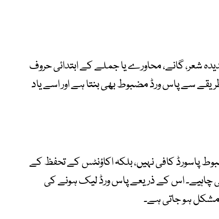
یدہ شعر، گانے، محاورے یا جملے کے ابتدائی حروف
طریقے سے پاس ورڈ مضبوط بھی بنتا ہے اور اسے یاد
وط پاسورڈ کافی نہیں، بلکہ اکاؤنٹس کے تحفظ کے
نی چاہیے۔ اس کے ذریعے پاس ورڈ لیک ہونے کی
 مشکل ہو جاتی ہے۔