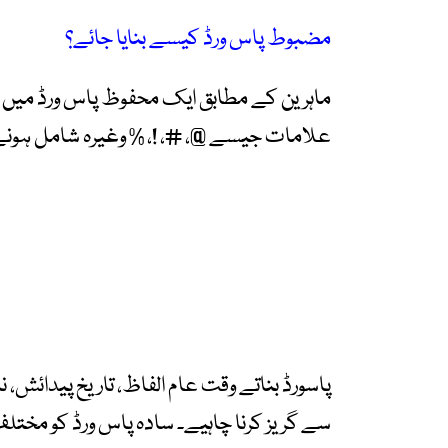
مضبوط پاس ورڈ کیسے بنایا جائے؟
ماہرین کے مطابق ایک محفوظ پاس ورڈ میں ب
علامات جیسے @، #، !، % وغیرہ شامل ہونے
پاسورڈ بناتے وقت عام الفاظ، تاریخ پیدائش، ن
سے گریز کرنا چاہیے۔ سادہ پاس ورڈ کو مخت