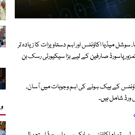
سوشل میڈیا اکاؤنٹس اور اہم دستاویزات کا زیادہ تر
مزور پاسورڈ صارفین کے لیے بڑا سیکیورٹی رسک بن
کاؤنٹس کے ہیک ہونے کی اہم وجوہات میں آسان،
س ورڈ شامل ہیں۔
وی
 لیے تمام اکاؤنٹس پر ایک ہی پاس ورڈ استعمال