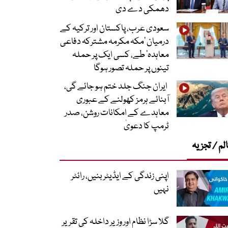
دھمکی دے دی
سعودی عرب، پاکستان اور ترکیہ کے
درمیان ’مکہ مکرمہ مشترکہ دفاعی
معاہدہ‘ طے، کسی ایک پر حملہ
تینوں پر حملہ تصور ہوگا
ایران جنگ جلد ختم ہو جائے گی،
آبنائے ہرمز کھولنے کے عبوری
معاہدے کے امکانات روشن، صدر
ٹرمپ کا دعویٰ
لم / تجزیہ
اپنی زندگی کے ایڈیٹر بنیں، رائٹر
نہیں
گلا سڑا نظام اور وزیر داخلہ کی تقریر