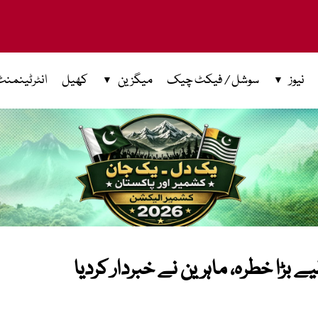
نیوز
سوشل / فیکٹ چیک
میگزین
کھیل
انٹرٹینمنٹ
ے بڑا خطرہ، ماہرین نے خبردار کردیا