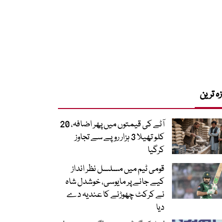
زہ ترین
آٹے کی قیمتوں میں پھر اضافہ، 20
کلو تھیلا 3 ہزار روپے سے تجاوز
کرگیا
قومی ٹیم میں مسلسل نظر انداز
کیے جانے پر مایوسی، خوشدل شاہ
نے کرکٹ چھوڑنے کا عندیہ دے
دیا