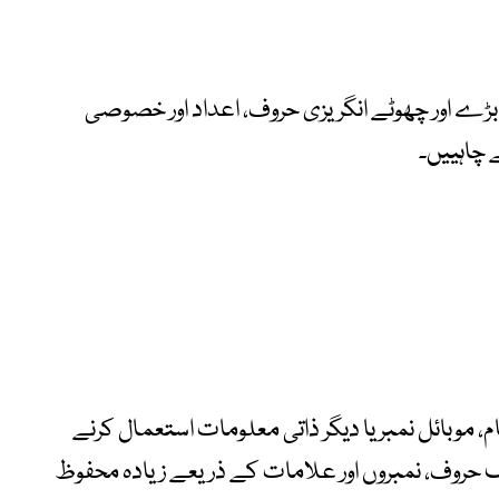
ڑے اور چھوٹے انگریزی حروف، اعداد اور خصوصی
 چاہییں۔
ام، موبائل نمبر یا دیگر ذاتی معلومات استعمال کرنے
لف حروف، نمبروں اور علامات کے ذریعے زیادہ محفوظ