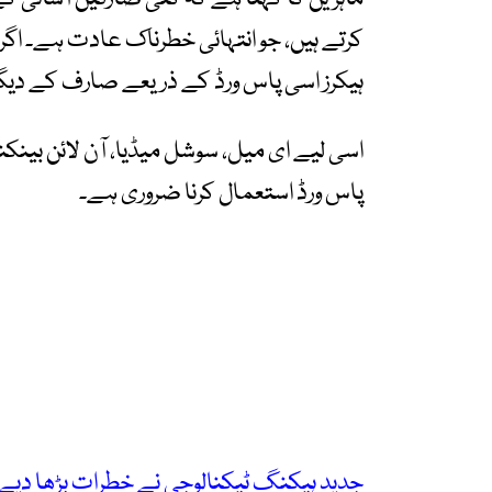
کرتے ہیں، جو انتہائی خطرناک عادت ہے۔ اگر 
ہیکرز اسی پاس ورڈ کے ذریعے صارف کے دیگ
اسی لیے ای میل، سوشل میڈیا، آن لائن بینکن
پاس ورڈ استعمال کرنا ضروری ہے۔
جدید ہیکنگ ٹیکنالوجی نے خطرات بڑھا دیے