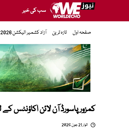
سب کی خبر
صفحہ اول
تازہ ترین
آزاد کشمیر الیکشن 2026
کمزور پاسورڈ آن لائن اکاؤنٹس کے لی
اتوار 21 جون 2026