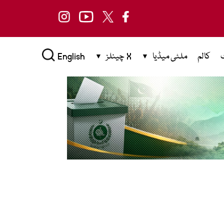
کالم
ملٹی میڈیا
X چینلز
English