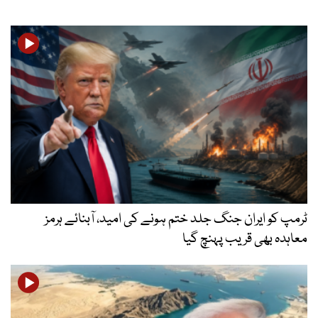
ٹرمپ کو ایران جنگ جلد ختم ہونے کی امید، آبنائے ہرمز
معاہدہ بھی قریب پہنچ گیا