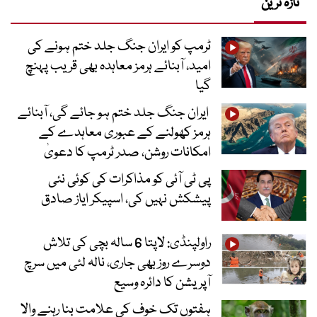
تازہ ترین
ٹرمپ کو ایران جنگ جلد ختم ہونے کی
امید، آبنائے ہرمز معاہدہ بھی قریب پہنچ
گیا
ایران جنگ جلد ختم ہو جائے گی، آبنائے
ہرمز کھولنے کے عبوری معاہدے کے
امکانات روشن، صدر ٹرمپ کا دعویٰ
پی ٹی آئی کو مذاکرات کی کوئی نئی
پیشکش نہیں کی، اسپیکر ایاز صادق
راولپنڈی: لاپتا 6 سالہ بچی کی تلاش
دوسرے روز بھی جاری، نالہ لئی میں سرچ
آپریشن کا دائرہ وسیع
ہفتوں تک خوف کی علامت بنا رہنے والا