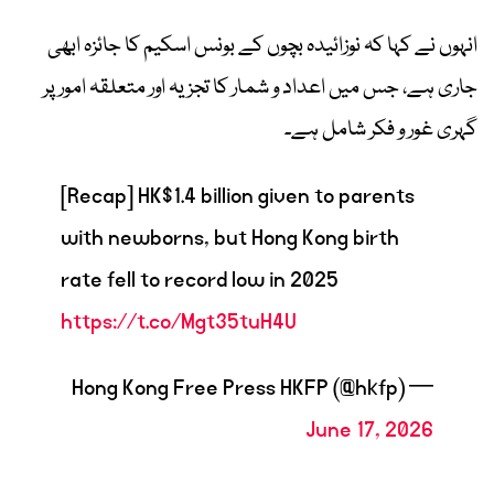
انہوں نے کہا کہ نوزائیدہ بچوں کے بونس اسکیم کا جائزہ ابھی
جاری ہے، جس میں اعداد و شمار کا تجزیہ اور متعلقہ امور پر
گہری غور و فکر شامل ہے۔
[Recap] HK$1.4 billion given to parents
with newborns, but Hong Kong birth
rate fell to record low in 2025
https://t.co/Mgt35tuH4U
— Hong Kong Free Press HKFP (@hkfp)
June 17, 2026