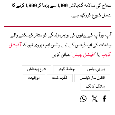
علاج کی سالانہ گنجائش 1,100 سے بڑھا کر 1,800 کرنے کا
عمل شروع کر رکھا ہے۔
آپ اور آپ کے پیاروں کی روزمرہ زندگی کو متاثر کرسکنے والے
واقعات کی اپ ڈیٹس کے لیے واٹس ایپ پر وی نیوز کا ’
آفیشل
گروپ
‘ یا ’
آفیشل چینل
‘ جوائن کریں
بے بی بونس
چائلڈ کیئر
شرح پیدائش
قانون ساز کونسل
نگہداشت
نوزائیدہ
ہانگ کانگ