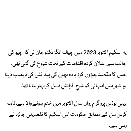
یہ اسکیم اکتوبر 2023 میں چیف ایگزیکٹو جان لی کا-چیو کی
جانب سے اعلان کردہ اقدامات کے تحت شروع کی گئی تھی،
جس کا مقصد جوڑوں کو زیادہ بچوں کی پیدائش کی ترغیب دینا
اور شہر میں انتہائی کم شرحِ افزائشِ نسل کو بہتر بنانا تھا۔
بیبی بونس پروگرام رواں سال اکتوبر میں ختم ہونے والا ہے، تاہم
کرس سن کے مطابق حکومت اس اسکیم کا تفصیلی جائزہ لے
رہی ہے۔