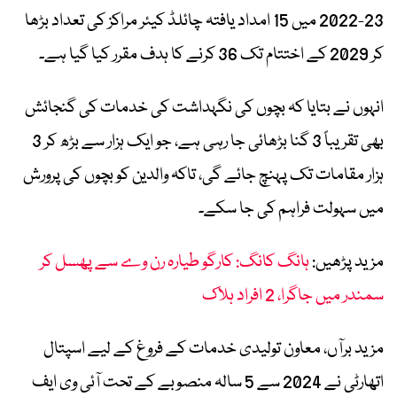
23-2022 میں 15 امداد یافتہ چائلڈ کیئر مراکز کی تعداد بڑھا
کر 2029 کے اختتام تک 36 کرنے کا ہدف مقرر کیا گیا ہے۔
انہوں نے بتایا کہ بچوں کی نگہداشت کی خدمات کی گنجائش
بھی تقریباً 3 گنا بڑھائی جا رہی ہے، جو ایک ہزار سے بڑھ کر 3
ہزار مقامات تک پہنچ جائے گی، تاکہ والدین کو بچوں کی پرورش
میں سہولت فراہم کی جا سکے۔
مزید پڑھیں:
ہانگ کانگ: کارگو طیارہ رن وے سے پھسل کر
سمندر میں جاگرا، 2 افراد ہلاک
مزید برآں، معاون تولیدی خدمات کے فروغ کے لیے اسپتال
اتھارٹی نے 2024 سے 5 سالہ منصوبے کے تحت آئی وی ایف