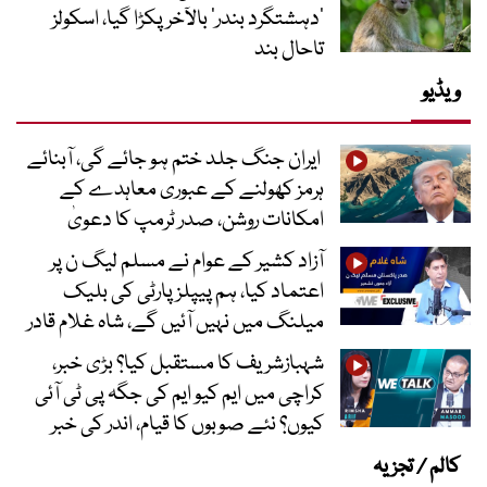
‘دہشتگرد بندر’ بالآخر پکڑا گیا، اسکولز
تاحال بند
ویڈیو
ایران جنگ جلد ختم ہو جائے گی، آبنائے
ہرمز کھولنے کے عبوری معاہدے کے
امکانات روشن، صدر ٹرمپ کا دعویٰ
آزاد کشیر کے عوام نے مسلم لیگ ن پر
اعتماد کیا، ہم پیپلز پارٹی کی بلیک
میلنگ میں نہیں آئیں گے، شاہ غلام قادر
شہبازشریف کا مستقبل کیا؟ بڑی خبر،
کراچی میں ایم کیو ایم کی جگہ پی ٹی آئی
کیوں؟ نئے صوبوں کا قیام، اندر کی خبر
کالم / تجزیہ