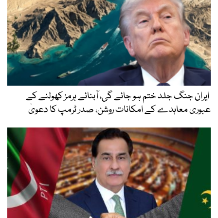
ایران جنگ جلد ختم ہو جائے گی، آبنائے ہرمز کھولنے کے
عبوری معاہدے کے امکانات روشن، صدر ٹرمپ کا دعویٰ