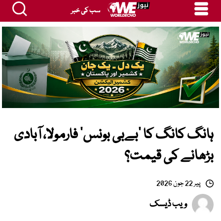
سب کی خبر
ہانگ کانگ کا ’بےبی بونس‘ فارمولا، آبادی
بڑھانے کی قیمت؟
پیر 22 جون 2026
ویب ڈیسک