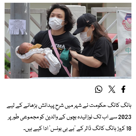
ہانگ کانگ حکومت نے شہر میں شرحِ پیدائش بڑھانے کے لیے
2023 سے اب تک نوزائیدہ بچوں کے والدین کو مجموعی طور پر
18 کروڑ ہانگ کانگ ڈالر کے ’بے بی بونس‘ ادا کیے ہیں۔