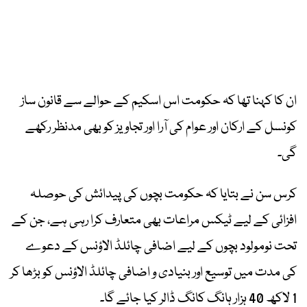
ان کا کہنا تھا کہ حکومت اس اسکیم کے حوالے سے قانون ساز
کونسل کے ارکان اور عوام کی آرا اور تجاویز کو بھی مدنظر رکھے
گی۔
کرس سن نے بتایا کہ حکومت بچوں کی پیدائش کی حوصلہ
افزائی کے لیے ٹیکس مراعات بھی متعارف کرا رہی ہے، جن کے
تحت نومولود بچوں کے لیے اضافی چائلڈ الاؤنس کے دعوے
کی مدت میں توسیع اور بنیادی و اضافی چائلڈ الاؤنس کو بڑھا کر
1 لاکھ 40 ہزار ہانگ کانگ ڈالر کیا جائے گا۔