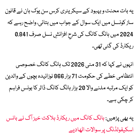
یہ بات محنت و بہبود کے سیکریٹری کرس سن یوک ہان نے قانون
ساز کونسل میں ایک سوال کے جواب میں بتائی، واضح رہے کہ
2024 میں ہانگ کانگ کی شرحِ افزائشِ نسل صرف 0.841
ریکارڈ کی گئی تھی۔
انہوں نے کہا کہ 31 مئی 2026 تک ہانگ کانگ خصوصی
انتظامی خطے کی حکومت 71 ہزار 866 نوزائیدہ بچوں کے والدین
کو ایک مرتبہ ملنے والا 20 ہزار ہانگ کانگ ڈالر کا بونس فراہم
کر چکی ہے۔
یہ بھی پڑھیں:
ہانگ کانگ میں ریکارڈ ہلاکت خیز آگ نے بانس
اسکیفولڈنگ پر سوالات اٹھادیے