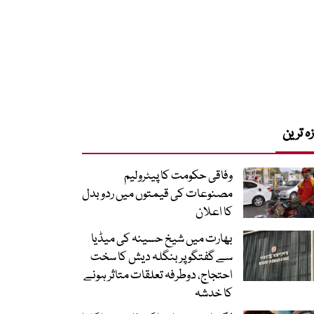
زہ ترین
وفاقی حکومت کا پیٹرولیم
مصنوعات کی قیمتوں میں ردوبدل
کا اعلان
بھارت میں شیخ حسینہ کی میڈیا
سے گفتگو پر بنگلہ دیش کا سخت
احتجاج، دوطرفہ تعلقات متاثر ہونے
کا خدشہ