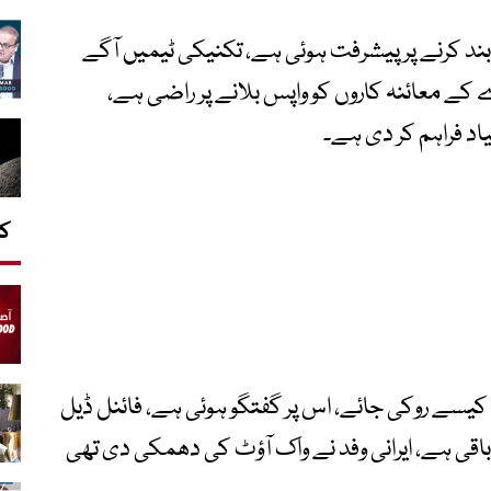
 بند کرنے پر پیشرفت ہوئی ہے، تکنیکی ٹیمیں آگے
کے معائنہ کاروں کو واپس بلانے پر راضی ہے،
د فراہم کر دی ہے۔
کا
ئی کیسے روکی جائے، اس پر گفتگو ہوئی ہے، فائنل ڈیل
اقی ہے، ایرانی وفد نے واک آؤٹ کی دھمکی دی تھی