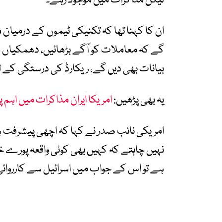
لیکن مذاکرات میں موجود رہے۔
ان کا کہنا تھا کہ تکنیکی ٹیموں کے درمیان م
گے کہ معاملات کو آگے بڑھائیں، دھمکیاں م
بیانات بھی دیں گے، ریکارڈ کی درستگی کے ل
یہ بھی پڑھیں:
امریکا ایران مذاکرات میں اہم پیشرفت، 60 روز میں حتمی امن
امریکی نائب صدر نے کہا کہ اچھی پیشرفت
نہیں چاہتے کہ کہیں بھی کوئی واقعہ پورے خ
ہے تو اس کے جواب میں اسرائیل سے کارروائ