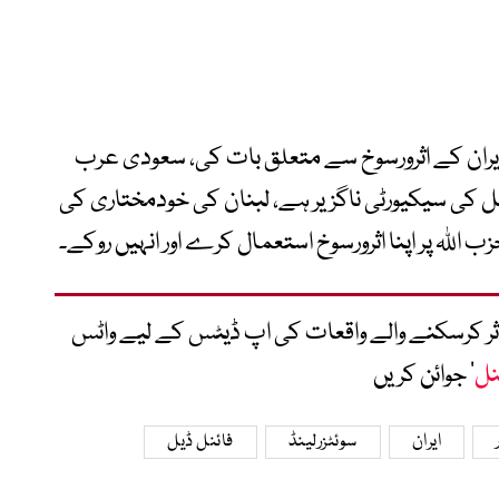
پر ایران کے اثرورسوخ سے متعلق بات کی، سعودی عرب
یل کی سیکیورٹی ناگزیر ہے، لبنان کی خودمختاری کی
 اللہ پر اپنا اثرورسوخ استعمال کرے اور انہیں روکے۔
متاثر کرسکنے والے واقعات کی اپ ڈیٹس کے لیے واٹس
نل
‘ جوائن کریں
ایران
سوئٹزرلینڈ
فائنل ڈیل