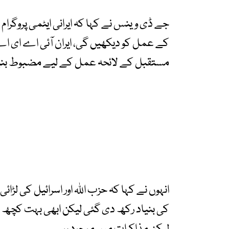
جے ڈی وینس نے کہا کہ ایرانی ایٹمی پروگرام
کے عمل کو دیکھیں گی، ایران آئی اے ای اے 
مستقبل کے لائحہ عمل کے لیے مضبوط بنیا
انہوں نے کہا کہ حزب اللہ اور اسرائیل کی لڑا
کی بنیاد رکھ دی گئی لیکن ابھی بہت کچھ ب