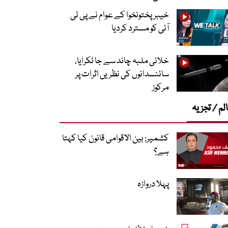
خیبرپختونخوا کے عوام نے پی ٹی
آئی کو مسترد کردیا
خلائی ملبہ چاند سے جا ٹکرایا،
سائنسدانوں کی نظریں اثرات پر
مرکوز
لم / تجزیہ
کشمیر: بین الاقوامی قانون کیا کہتا
ہے؟
پہلا دروازہ