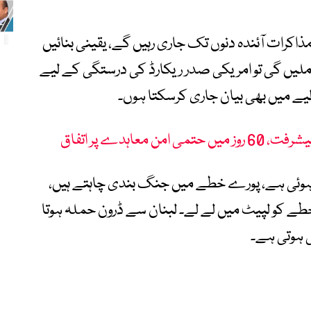
ذاکرات آئندہ دنوں تک جاری رہیں گے، یقینی بنائیں
لیں گی تو امریکی صدر ریکارڈ کی درستگی کے لیے
یے میں بھی بیان جاری کرسکتا ہوں۔
 معاہدے پر اتفاق
 ہوئی ہے، پورے خطے میں جنگ بندی چاہتے ہیں،
طے کو لپیٹ میں لے لے۔ لبنان سے ڈرون حملہ ہوتا
ی ہوتی ہے۔