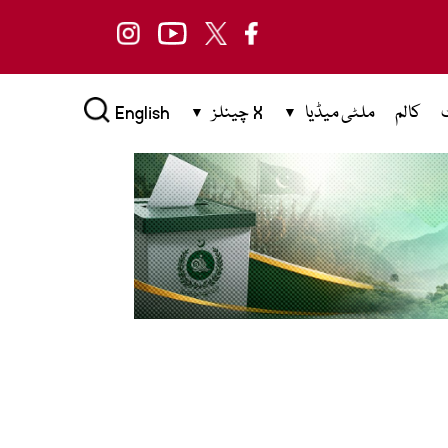
کالم
ملٹی میڈیا
X چینلز
English