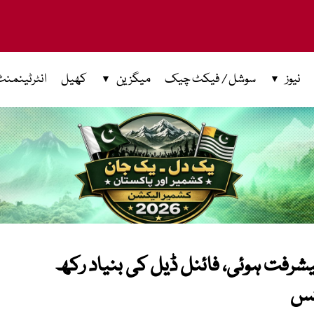
نیوز
سوشل / فیکٹ چیک
میگزین
کھیل
انٹرٹینمنٹ
یشرفت ہوئی، فائنل ڈیل کی بنیاد رکھ
نس