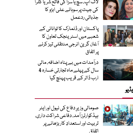
لاک اپ، سچ یا سزا کی فاتح شریا کلرا
کی جیت پر سوہائے علی ابڑو کا
جذباتی ردعمل
پاکستان اور ڈنمارک کا توانائی کے
شعبے میں اسٹریٹجک تعاون کا
آغاز، گرین انرجی منتقلی تیز کرنے
پر اتفاق
درآمدات میں بے پناہ اضافہ، مالی
سال کے پہلے ماہ تجارتی خسارہ 4
ارب ڈالر کے قریب پہنچ گیا
ڈیو
صومالی وزیرِ دفاع کی نیول اور ایئر
ہیڈکوارٹرز آمد، دفاعی شراکت داری،
تربیت اور استعدادِ کار بڑھانے پر
اتفاق