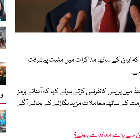
کہ ایران کے ساتھ مذاکرات میں مثبت پیشرفت
ہے۔
 میں پریس کانفرنس کرتے ہوئے کہا کہ آبنائے ہرمز
وی
 حکومت کے ساتھ معاملات مزید بگاڑنے کے بجائے آگے
کون سے بڑے معاہدے ہوئے؟