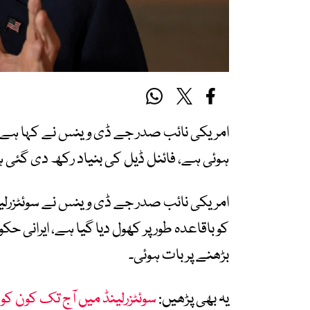
امریکی نائب صدر جے ڈی وینس نے کہا ہے 
ہوئی ہے، فائنل ڈیل کی بنیاد رکھ دی گئی 
امریکی نائب صدر جے ڈی وینس نے سوئٹزرلینڈ
کو باقاعدہ طور پر کھول دیا گیا ہے، ایرانی
بڑھنے پر بات ہوئی۔
یہ بھی پڑھیں:
سوئٹزرلینڈ میں آج تک کون 