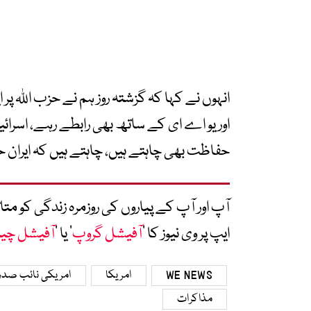
انہوں نے کہا کہ گزشتہ روز ہم نے حزب اللہ 
اور یو اے ای کے ساتھ بھی رابطے رہے، اسرائ
حفاظت بھی چاہتے ہیں، چاہتے ہیں کہ ایران حزب
آپ اور آپ کے پیاروں کی روزمرہ زندگی کو 
ایپ پر وی نیوز کا ’
آفیشل گروپ
‘ یا ’
آفیشل چی
WE NEWS
امریکا
امریکی نائب صدر
مذاکرات