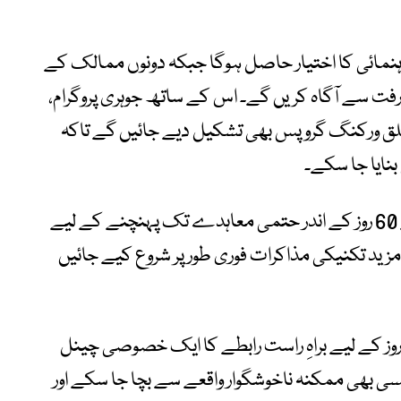
مائی کا اختیار حاصل ہوگا جبکہ دونوں ممالک کے
ت سے آگاہ کریں گے۔ اس کے ساتھ جوہری پروگرام،
تعلق ورکنگ گروپس بھی تشکیل دیے جائیں گے تاکہ
بنایا جا سکے۔
اعلامیے کے مطابق اعلیٰ سطحی کمیٹی نے 60 روز کے اندر حتمی معاہدے تک پہنچنے کے لیے
د تکنیکی مذاکرات فوری طور پر شروع کیے جائیں
س کے علاوہ امریکا اور ایران کے درمیان 60 روز کے لیے براہِ راست رابطے کا ایک خصوصی چینل
کسی بھی ممکنہ ناخوشگوار واقعے سے بچا جا سکے اور