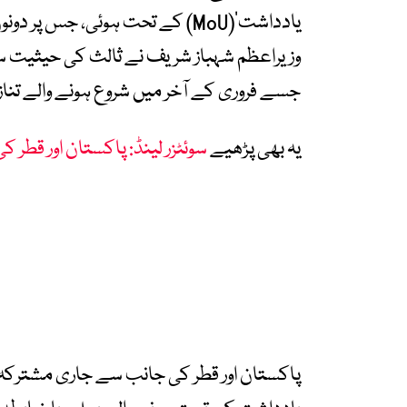
یادداشت‘(MoU) کے تحت ہوئی، ج
وزیراعظم شہباز شریف نے ثالث کی حیثیت 
جسے فروری کے آخر میں شروع ہونے والے تناز
یہ بھی پڑھیے
سوئٹزر لینڈ: پاکستان اور قطر ک
پاکستان اور قطر کی جانب سے جاری مشترکہ ا