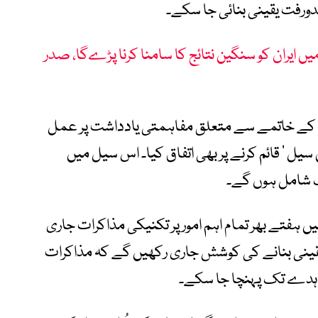
دورفت یقینی بنائی جا سکے۔
یں ایران کو سنگین نتائج کا سامنا کرنا پڑےگا، صدر
وں کے خاتمے سے متعلق مفاہمتی یادداشت پر عمل
ل ‘ قائم کرنے پر بھی اتفاق کیا۔ اس سیل میں
الک شامل ہوں گے۔
ں ہفتے بھر تمام اہم امور پر تکنیکی مذاکرات جاری
 یقینی بنانے کی کوشش جاری رکھیں گے کہ مذاکرات
اہدے تک پہنچا جا سکے۔