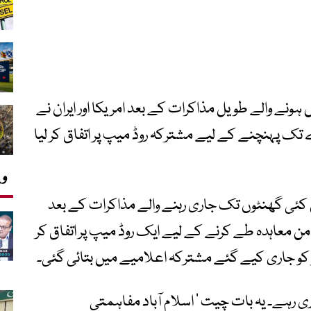
ہونے والے طویل مذاکرات کے بعد امریکا اور ایران نے
اہدے تک پہنچنے کے لیے مشترکہ روڈ میپ پر اتفاق کر لیا
وی
 کئی گھنٹوں تک جاری رہنے والے مذاکرات کے بعد
 اندر ایک حتمی امن معاہدہ طے کرنے کے لیے ایک روڈ میپ پر اتفاق کر
ر کو جاری کیے گئے مشترکہ اعلامیے میں بتائی گئی۔
ری رہے۔ یہ بات چیت ’ اسلام آباد مفاہمتی