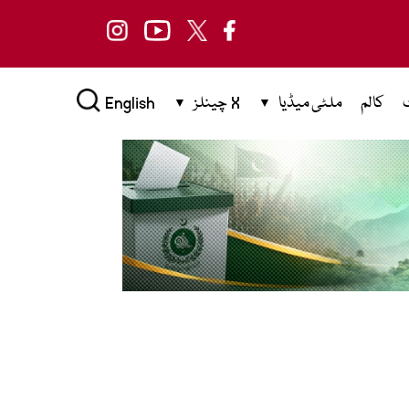
کالم
ملٹی میڈیا
X چینلز
English