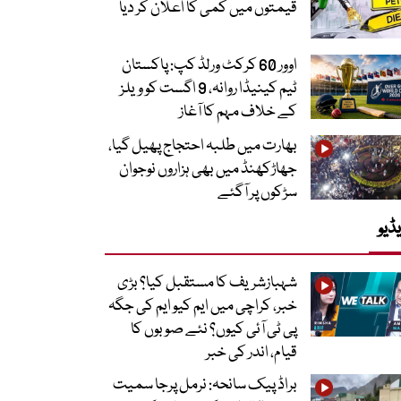
قیمتوں میں کمی کا اعلان کر دیا
اوور 60 کرکٹ ورلڈ کپ: پاکستان
ٹیم کینیڈا روانہ، 9 اگست کو ویلز
کے خلاف مہم کا آغاز
بھارت میں طلبہ احتجاج پھیل گیا،
جھاڑکھنڈ میں بھی ہزاروں نوجوان
سڑکوں پر آگئے
ڈیو
شہبازشریف کا مستقبل کیا؟ بڑی
خبر، کراچی میں ایم کیو ایم کی جگہ
پی ٹی آئی کیوں؟ نئے صوبوں کا
قیام، اندر کی خبر
براڈ پیک سانحہ: نرمل پرجا سمیت