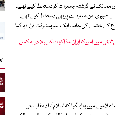
س پر دونوں ممالک نے گزشتہ جمعرات کو دستخط کیے تھے۔
سے عبوری امن معاہدے پر بھی دستخط کیے تھے،
ع کے خاتمے کی جانب ایک اہم پیشرفت قرار دیا گیا۔
ی ثالثی میں امریکا ایران مذاکرات کا پہلا دور مکمل
کا
علامیے میں بتایا گیا کہ اسلام آباد مفاہمتی