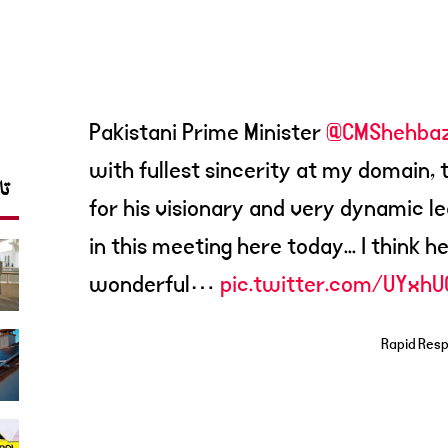
Pakistani Prime Minister
@CMShehba
with fullest sincerity at my domain,
تا
for his visionary and very dynamic l
in this meeting here today... I think 
wonderful…
pic.twitter.com/UYxh