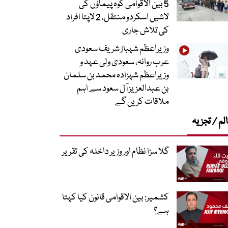
5 بین الاقوامی کوہ پیماؤں کی
لاشیں اسکردو منتقل، 2 لاپتا افراد
کی تلاش جاری
وزیراعظم شہباز شریف سعودی
عرب روانہ، سعودی ولی عہد و
وزیراعظم شہزادہ محمد بن سلمان
بن عبدالعزیز آل سعود سے اہم
ملاقات کریں گے
لم / تجزیہ
گلا سڑا نظام اور وزیر داخلہ کی تقریر
کشمیر: بین الاقوامی قانون کیا کہتا
ہے؟