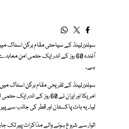
سوئٹزرلینڈ کے سیاحتی مقام برگن اسٹاک میں 
آئندہ 60 روز کے اندر ایک حتمی امن مع
ہے۔
سوئٹزرلینڈ کے تفریحی مقام برگن اسٹاک میں
امریکا اور ایران نے 60 روز کے
لیا۔ یہ بات پاکستان اور قطر کی جانب سے پی
اتوار سے شروع ہونے والے مذاکرات پیر تک جا