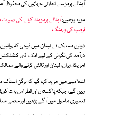
آبنائے ہرمز سے تجارتی جہازوں کی محفوظ آم
مزید پڑھیں:
آبنائے ہرمز بند کرنے کی صورت م
ٹرمپ کی وارننگ
دونوں ممالک نے لبنان میں فوجی کارروائی
درآمد کی نگرانی کے لیے ایک ’ڈی کنفلکشن سی
امریکا، ایران، لبنان اور ثالثی کرنے والے مم
اعلامیے میں مزید کہا گیا کہ برگن اسٹاک می
رہیں گے، جبکہ پاکستان اور قطر اس بات کو
تعمیری ماحول میں آگے بڑھیں اور حتمی مع