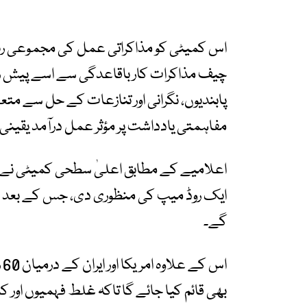
اس کمیٹی کو مذاکراتی عمل کی مجموعی رہن
چیف مذاکرات کار باقاعدگی سے اسے پیش رف
پابندیوں، نگرانی اور تنازعات کے حل سے م
مفاہمتی یادداشت پر مؤثر عمل درآمد یقینی 
ایک روڈ میپ کی منظوری دی، جس کے بعد مزی
گے۔
ا
بھی قائم کیا جائے گا تاکہ غلط فہمیوں اور 