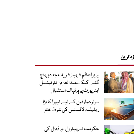
زہ ترین
وزیراعظم شہباز شریف جدہ پہنچ
گئے، کنگ عبدالعزیز انٹرنیشنل
ایئر پورٹ پر پرتپاک استقبال
سولر صارفین کے لیے نیپرا کا بڑا
ریلیف، لائسنس کی شرط ختم
حکومت نے پیٹرول اور ڈیزل کی