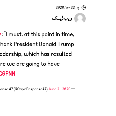
پیر 22 جون 2026
ویب ڈیسک
z
: "I must, at this point in time,
 thank President Donald Trump
eadership, which has resulted
here we are going to have
UG6PNN
June 21, 2026
— Rapid Response 47 (@RapidResponse47)