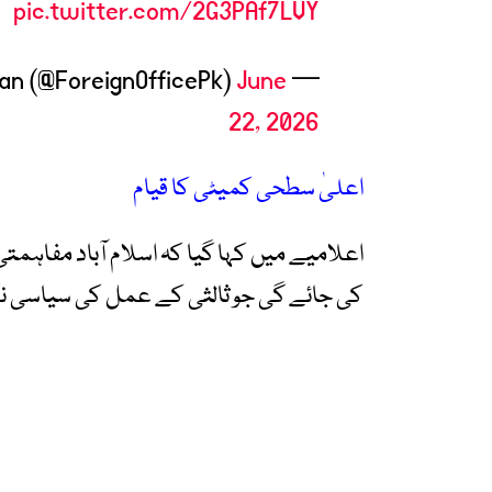
pic.twitter.com/2G3PAf7LVY
June
— Ministry of Foreign Affairs – Pakistan (@ForeignOfficePk)
22, 2026
اعلیٰ سطحی کمیٹی کا قیام
اعلامیے میں کہا گیا کہ اسلام آباد مفاہمت
کی جائے گی جو ثالثی کے عمل کی سیاسی ن