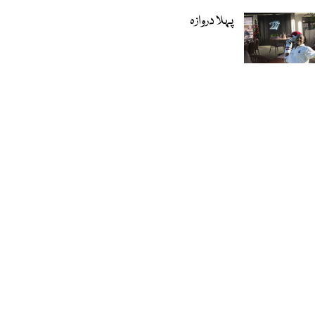
پہلا دروازہ