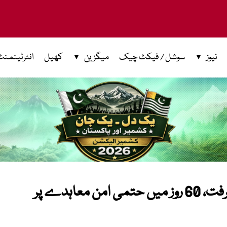
نیوز
سوشل / فیکٹ چیک
میگزین
کھیل
انٹرٹینمنٹ
امریکا ایران مذاکرات میں اہم پیشرفت، 60 روز میں حتمی امن معاہدے پر