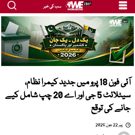
سب کی خبر
آئی فون 18 پرو میں جدید کیمرا نظام،
سیٹلائٹ 5 جی اور اے 20 چپ شامل کیے
جانے کی توقع
پیر 22 جون 2026