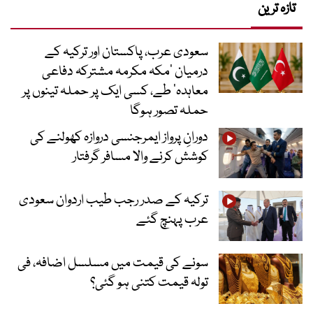
تازہ ترین
سعودی عرب، پاکستان اور ترکیہ کے
درمیان ’مکہ مکرمہ مشترکہ دفاعی
معاہدہ‘ طے، کسی ایک پر حملہ تینوں پر
حملہ تصور ہوگا
دورانِ پرواز ایمرجنسی دروازہ کھولنے کی
کوشش کرنے والا مسافر گرفتار
ترکیہ کے صدر رجب طیب اردوان سعودی
عرب پہنچ گئے
سونے کی قیمت میں مسلسل اضافہ، فی
تولہ قیمت کتنی ہو گئی؟