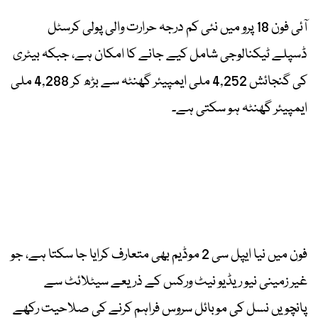
آئی فون 18 پرو میں نئی کم درجہ حرارت والی پولی کرسٹل
ڈسپلے ٹیکنالوجی شامل کیے جانے کا امکان ہے، جبکہ بیٹری
کی گنجائش 4,252 ملی ایمپیئر گھنٹہ سے بڑھ کر 4,288 ملی
ایمپیئر گھنٹہ ہو سکتی ہے۔
فون میں نیا ایپل سی 2 موڈیم بھی متعارف کرایا جا سکتا ہے، جو
غیر زمینی نیو ریڈیو نیٹ ورکس کے ذریعے سیٹلائٹ سے
پانچویں نسل کی موبائل سروس فراہم کرنے کی صلاحیت رکھے