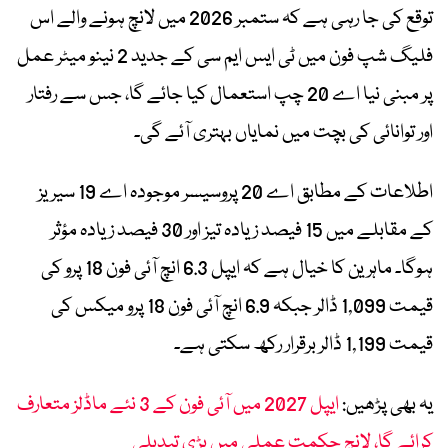
توقع کی جا رہی ہے کہ ستمبر 2026 میں لانچ ہونے والے اس
فلیگ شپ فون میں ٹی ایس ایم سی کے جدید 2 نینو میٹر عمل
پر مبنی نیا اے 20 چپ استعمال کیا جائے گا، جس سے رفتار
اور توانائی کی بچت میں نمایاں بہتری آئے گی۔
اطلاعات کے مطابق اے 20 پروسیسر موجودہ اے 19 سیریز
کے مقابلے میں 15 فیصد زیادہ تیز اور 30 فیصد زیادہ مؤثر
ہوگا۔ ماہرین کا خیال ہے کہ ایپل 6.3 انچ آئی فون 18 پرو کی
قیمت 1,099 ڈالر جبکہ 6.9 انچ آئی فون 18 پرو میکس کی
قیمت 1,199 ڈالر برقرار رکھ سکتی ہے۔
یہ بھی پڑھیں:
ایپل 2027 میں آئی فون کے 3 نئے ماڈلز متعارف
کرائے گا، لانچ حکمت عملی میں بڑی تبدیلی