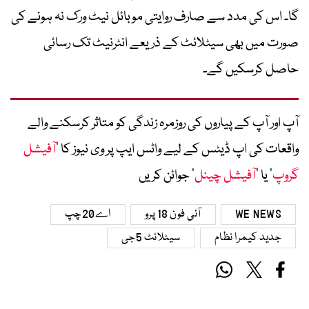
گا۔ اس کی مدد سے صارف روایتی موبائل نیٹ ورک نہ ہونے کی
صورت میں بھی سیٹلائٹ کے ذریعے انٹرنیٹ تک رسائی
حاصل کرسکیں گے۔
آپ اور آپ کے پیاروں کی روزمرہ زندگی کو متاثر کرسکنے والے
واقعات کی اپ ڈیٹس کے لیے واٹس ایپ پر وی نیوز کا ’
آفیشل
گروپ
‘ یا ’
آفیشل چینل
‘ جوائن کریں
WE NEWS
آئی فون 18 پرو
اے20چپ
جدید کیمرا نظام
سیٹلائٹ 5جی