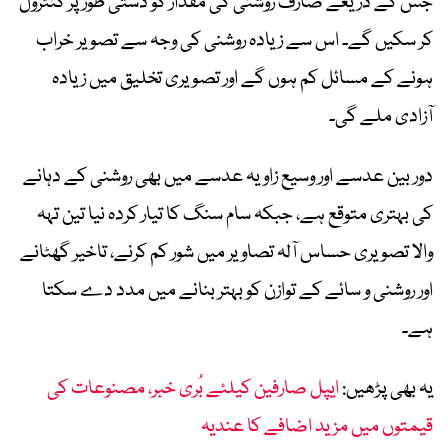
جس کے ذریعے صارف روشنی کی مقدار کو دستی طور پر کنٹرول
کر سکیں گے۔ اس سے زیادہ روشنی کی وجہ سے تصویر خراب
ہونے کے مسائل کم ہوں گے اور تصویری تخلیق میں زیادہ
آزادی ملے گی۔
دور بین عدسے اور وسیع زاویہ عدسے میں بھی روشنی کے دہانے
کی بہتری متوقع ہے، جبکہ سام سنگ کا تیار کردہ نیا تین تہہ
والا تصویری حساس آلہ تصاویر میں شور کم کرنے، تاخیر گھٹانے
اور روشنی و سائے کے توازن کو بہتر بنانے میں مدد دے سکتا
ہے۔
یہ بھی پڑھیں:
ایپل صارفین کیلئے بُری خبر، مصنوعات کی
قیمتوں میں مزید اضافے کا عندیہ