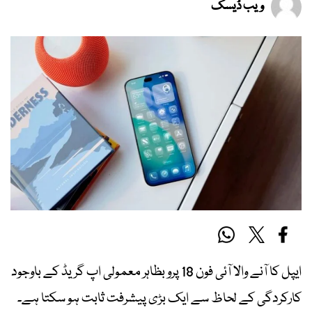
ویب ڈیسک
ایپل کا آنے والا آئی فون 18 پرو بظاہر معمولی اپ گریڈ کے باوجود
کارکردگی کے لحاظ سے ایک بڑی پیشرفت ثابت ہو سکتا ہے۔