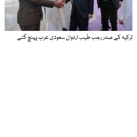
ترکیہ کے صدر رجب طیب اردوان سعودی عرب پہنچ گئے