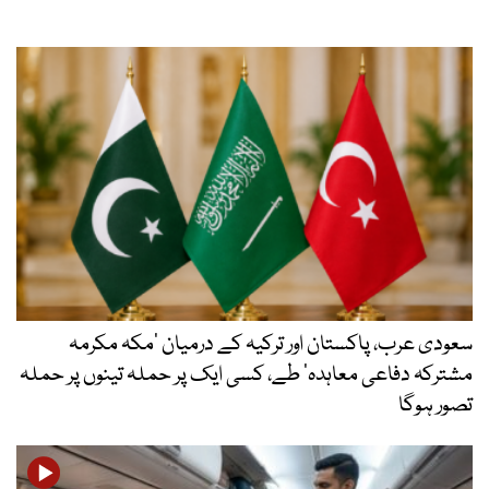
سعودی عرب، پاکستان اور ترکیہ کے درمیان ’مکہ مکرمہ
مشترکہ دفاعی معاہدہ‘ طے، کسی ایک پر حملہ تینوں پر حملہ
تصور ہوگا