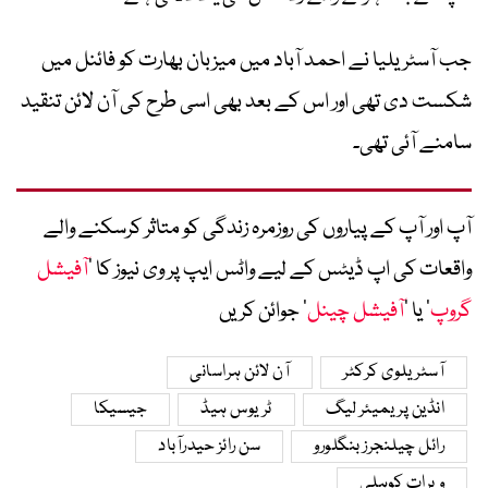
جب آسٹریلیا نے احمد آباد میں میزبان بھارت کو فائنل میں
شکست دی تھی اور اس کے بعد بھی اسی طرح کی آن لائن تنقید
سامنے آئی تھی۔
آپ اور آپ کے پیاروں کی روزمرہ زندگی کو متاثر کرسکنے والے
واقعات کی اپ ڈیٹس کے لیے واٹس ایپ پر وی نیوز کا ’
آفیشل
گروپ
‘ یا ’
آفیشل چینل
‘ جوائن کریں
آسٹریلوی کرکٹر
آن لائن ہراسانی
انڈین پریمیئر لیگ
ٹریوس ہیڈ
جیسیکا
رائل چیلنجرز بنگلورو
سن رائز حیدرآباد
ویرات کوہلی