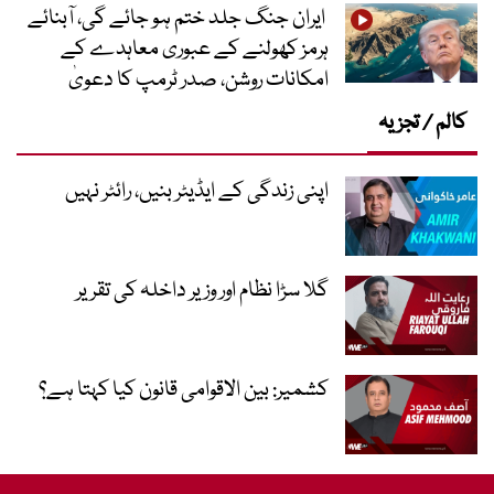
ایران جنگ جلد ختم ہو جائے گی، آبنائے
ہرمز کھولنے کے عبوری معاہدے کے
امکانات روشن، صدر ٹرمپ کا دعویٰ
کالم / تجزیہ
اپنی زندگی کے ایڈیٹر بنیں، رائٹر نہیں
گلا سڑا نظام اور وزیر داخلہ کی تقریر
کشمیر: بین الاقوامی قانون کیا کہتا ہے؟