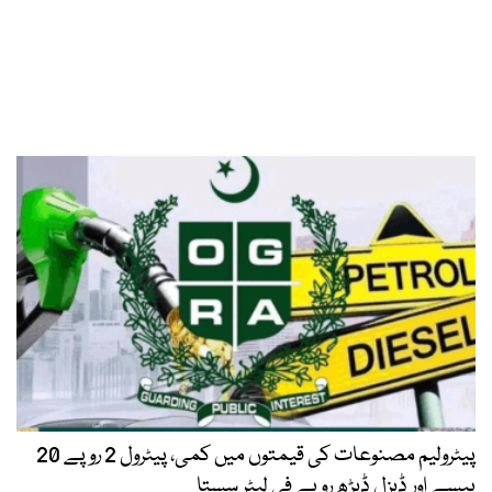
پیٹرولیم مصنوعات کی قیمتوں میں کمی، پیٹرول 2 روپے 20
پیسے اور ڈیزل ڈیڑھ روپے فی لیٹر سستا