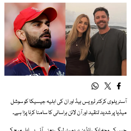
آسٹریلوی کرکٹر
ٹرویس ہیڈ
اور ان کی اہلیہ جیسیکا کو سوشل
میڈیا پر شدید تنقید اور آن لائن ہراسانی کا سامنا کرنا پڑا ہے۔
جس کی وجہ ایک انڈین پریمیئر لیگ یعنی آئی پی ایل میچ کے