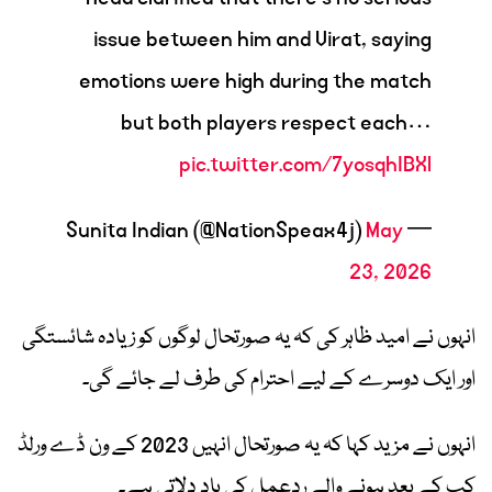
issue between him and Virat, saying
emotions were high during the match
but both players respect each…
pic.twitter.com/7yosqhIBXl
May
— Sunita Indian (@NationSpeax4j)
23, 2026
انہوں نے امید ظاہر کی کہ یہ صورتحال لوگوں کو زیادہ شائستگی
اور ایک دوسرے کے لیے احترام کی طرف لے جائے گی۔
انہوں نے مزید کہا کہ یہ صورتحال انہیں 2023 کے ون ڈے ورلڈ
کپ کے بعد ہونے والے ردعمل کی یاد دلاتی ہے۔