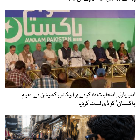
انٹرا پارٹی انتخابات نہ کرانے پر الیکشن کمیشن نے ’عوام
پاکستان‘ کو ڈی لسٹ کردیا