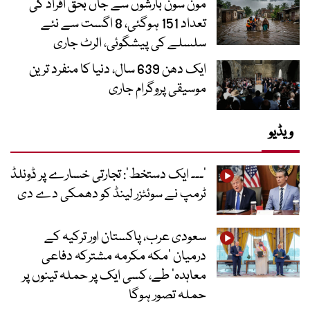
مون سون بارشوں سے جاں بحق افراد کی
تعداد 151 ہوگئی، 8 اگست سے نئے
سلسلے کی پیشگوئی، الرٹ جاری
ایک دھن 639 سال، دنیا کا منفرد ترین
موسیقی پروگرام جاری
ویڈیو
’۔۔۔ ایک دستخط‘: تجارتی خسارے پر ڈونلڈ
ٹرمپ نے سوئٹزر لینڈ کو دھمکی دے دی
سعودی عرب، پاکستان اور ترکیہ کے
درمیان ’مکہ مکرمہ مشترکہ دفاعی
معاہدہ‘ طے، کسی ایک پر حملہ تینوں پر
حملہ تصور ہوگا