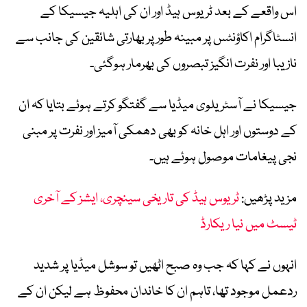
اس واقعے کے بعد ٹریوس ہیڈ اور ان کی اہلیہ جیسیکا کے
انسٹاگرام اکاؤنٹس پر مبینہ طور پر بھارتی شائقین کی جانب سے
نازیبا اور نفرت انگیز تبصروں کی بھرمار ہوگئی۔
جیسیکا نے آسٹریلوی میڈیا سے گفتگو کرتے ہوئے بتایا کہ ان
کے دوستوں اور اہل خانہ کو بھی دھمکی آمیز اور نفرت پر مبنی
نجی پیغامات موصول ہوئے ہیں۔
مزید پڑھیں:
ٹریوس ہیڈ کی تاریخی سینچری، ایشز کے آخری
ٹیسٹ میں نیا ریکارڈ
انہوں نے کہا کہ جب وہ صبح اٹھیں تو سوشل میڈیا پر شدید
ردعمل موجود تھا، تاہم ان کا خاندان محفوظ ہے لیکن ان کے