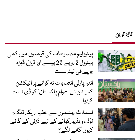
تازہ ترین
پیٹرولیم مصنوعات کی قیمتوں میں کمی،
پیٹرول 2 روپے 20 پیسے اور ڈیزل ڈیڑھ
روپے فی لیٹر سستا
انٹرا پارٹی انتخابات نہ کرانے پر الیکشن
کمیشن نے ’عوام پاکستان‘ کو ڈی لسٹ
کردیا
اسمارٹ چشموں سے خفیہ ریکارڈنگ:
لوگ ویڈیو رکوانے کے لیے ڈزنی کے گانے
کیوں گانے لگے؟