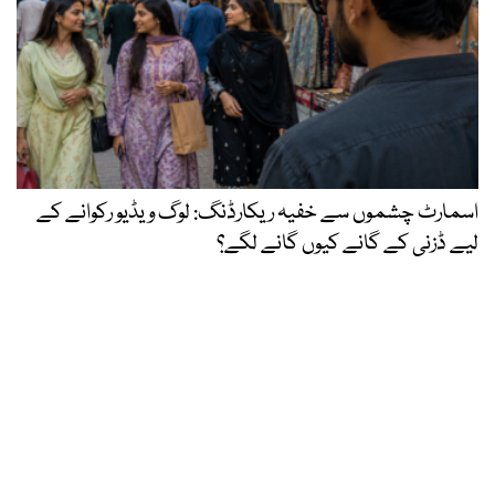
اسمارٹ چشموں سے خفیہ ریکارڈنگ: لوگ ویڈیو رکوانے کے
لیے ڈزنی کے گانے کیوں گانے لگے؟