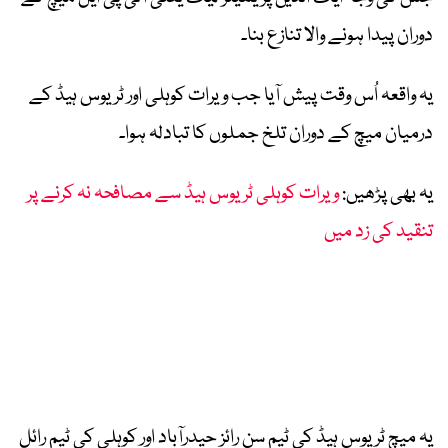
دوران پیدا ہونے والا تنازع بنا۔
یہ واقعہ اُس وقت پیش آیا جب
ویرات کوہلی
اور ٹریوس ہیڈ کے
درمیان میچ کے دوران تلخ جملوں کا تبادلہ ہوا۔
یہ بھی پڑھیں:
ویرات کوہلی ٹریوس ہیڈ سے مصافحہ نہ کرنے پر
تنقید کی زد میں
یہ میچ ٹریوس ہیڈ کی ٹیم
سن رائز حیدرآباد
اور کوہلی کی ٹیم
رائل