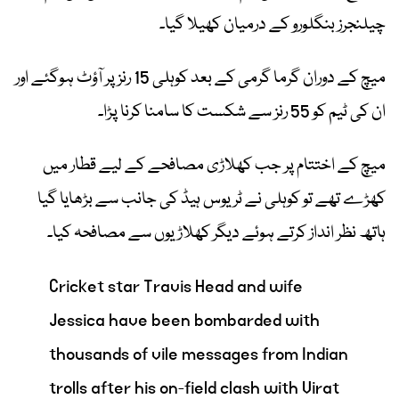
چیلنجرز بنگلورو
کے درمیان کھیلا گیا۔
میچ کے دوران گرما گرمی کے بعد کوہلی 15 رنز پر آؤٹ ہوگئے اور
ان کی ٹیم کو 55 رنز سے شکست کا سامنا کرنا پڑا۔
میچ کے اختتام پر جب کھلاڑی مصافحے کے لیے قطار میں
کھڑے تھے تو کوہلی نے ٹریوس ہیڈ کی جانب سے بڑھایا گیا
ہاتھ نظر انداز کرتے ہوئے دیگر کھلاڑیوں سے مصافحہ کیا۔
Cricket star Travis Head and wife
Jessica have been bombarded with
thousands of vile messages from Indian
trolls after his on-field clash with Virat