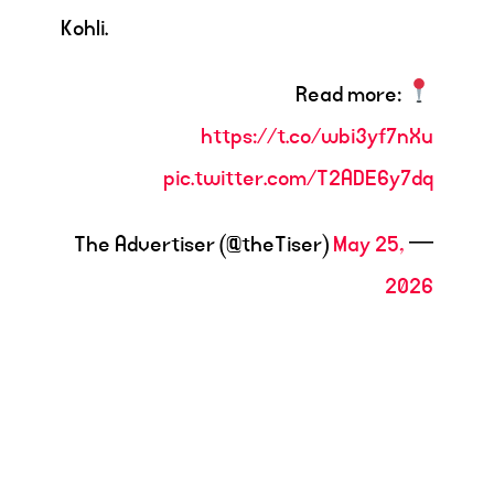
Kohli.
Read more:
https://t.co/wbi3yf7nXu
pic.twitter.com/T2ADE6y7dq
May 25,
— The Advertiser (@theTiser)
2026