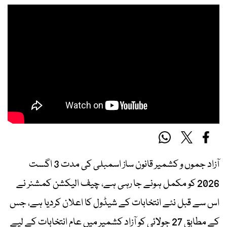
آزاد جموں و کشمیر قانون ساز اسمبلی کی مدت 3 اگست
2026 کو مکمل ہونے جا رہی ہے، چیف الیکشن کمشنر نے
اس سے قبل نئے انتخابات کے شیڈول کا اعلان کردیا ہے، جس
کے مطابق 27 جولائی کو آزاد کشمیر میں عام انتخابات کے لیے