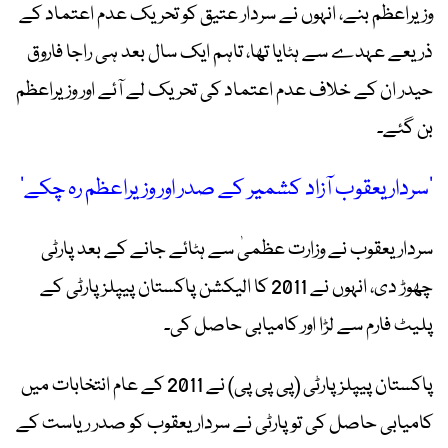
وزیراعظم بنے، انہوں نے سردار عتیق کو تحریک عدم اعتماد کے
ذریعے عہدے سے ہٹایا تھا، تاہم ایک سال بعد ہی راجا فاروق
حیدر ان کے خلاف عدم اعتماد کی تحریک لے آئے اور وزیراعظم
بن گئے۔
’سردار یعقوب آزاد کشمیر کے صدر اور وزیراعظم رہ چکے‘
سردار یعقوب نے وزارت عظمیٰ سے ہٹائے جانے کے بعد پارٹی
چھوڑ دی، انہوں نے 2011 کا الیکشن پاکستان پیپلز پارٹی کے
پلیٹ فارم سے لڑا اور کامیابی حاصل کی۔
پاکستان پیپلز پارٹی (پی پی پی) نے 2011 کے عام انتخابات میں
کامیابی حاصل کی تو پارٹی نے سردار یعقوب کو صدر ریاست کے