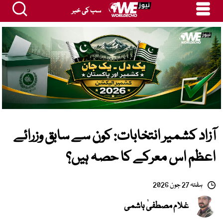
سب کی خبر
آزاد کشمیر انتخابات: کون سے سابق وزرائے
اعظم اس معرکے کا حصہ ہیں؟
ہفتہ 27 جون 2026
غلام مصطفیٰ ہاشمی