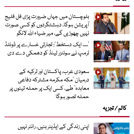
بلوچستان میں جہاں ضرورت پڑی فل فلیج
آپریشن ہوگا، دہشتگردوں کو کسی صورت
نہیں چھوڑیں گے، میر ضیاء اللہ لانگو
’۔۔۔ ایک دستخط‘: تجارتی خسارے پر ڈونلڈ
ٹرمپ نے سوئٹزر لینڈ کو دھمکی دے دی
سعودی عرب، پاکستان اور ترکیہ کے
درمیان ’مکہ مکرمہ مشترکہ دفاعی
معاہدہ‘ طے، کسی ایک پر حملہ تینوں پر
حملہ تصور ہوگا
کالم / تجزیہ
اپنی زندگی کے ایڈیٹر بنیں، رائٹر نہیں