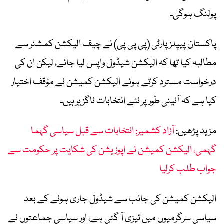
پولنگ ہوگی۔
پاکستان پیپلز پارٹی (پی پی پی) نے چیف الیکشن کمشنر سے
مطالبہ کیا تھا کہ الیکشن شیڈول واپس لیا جائے، لیکن ان کی
درخواست مسترد کرتے ہوئے الیکشن کمیشن نے مؤقف اختیار
کیا ہے کہ آئینی طور پر نئے انتخابات ناگزیر ہیں۔
مزید پڑھیں:
آزاد کشمیر: انتخابات سے قبل سیاسی گہما
گہمی، الیکشن کمیشن نے اپوزیشن کی شکایت پر حکومت سے
جواب طلب کرلیا
الیکشن کمیشن کی جانب سے شیڈول جاری ہونے کے بعد
سیاسی سرگرمیوں میں تیزی آ گئی ہے، اور سیاسی جماعتوں نے