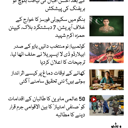
کے بعد احسن اقبال کی لیاقت بلوچ کو
بریفنگ کی پیشکش
ہنگو میں سکیورٹی فورسز کا خوارج کے
خلاف آپریشن، 7 دہشتگرد ہلاک، کیپٹن
حمزہ اکرم شہید
کولمبیا: نو منتخب دائیں بازو کے صدر
ابیلارڈو ڈی لا ایسپریلا نے حلف اٹھا لیا،
ترجیحات کا اعلان کردیا
کھانے کے اوقات دماغ پر کیسے اثر انداز
ہوتے ہیں؟ نئی تحقیق سامنے آگئی
50 عالمی ماہرین کا طالبان کے اقدامات
کو ’صنفی امتیاز‘ کا بین الاقوامی جرم قرار
دینے کا مطالبہ
ویڈیو