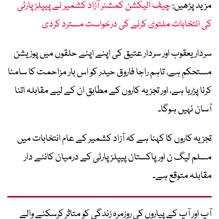
مزید پڑھیں:
چیف الیکشن کمشنر آزاد کشمیر نے پیپلز پارٹی
کی انتخابات ملتوی کرنے کی درخواست مسترد کردی
سردار یعقوب اور سردار عتیق کی اپنے اپنے حلقوں میں پوزیشن
مستحکم ہے، تاہم راجا فاروق حیدر کو اس بار مزاحمت کا سامنا
کرنا پڑرہا ہے، اور تجزیہ کاروں کے مطابق ان کے لیے مقابلہ اتنا
آسان نہیں ہوگا۔
تجزیہ کاروں کا کہنا ہے کہ آزاد کشمیر کے عام انتخابات میں
مسلم لیگ ن اور پاکستان پیپلز پارٹی کے درمیان کانٹے دار
مقابلہ متوقع ہے۔
آپ اور آپ کے پیاروں کی روزمرہ زندگی کو متاثر کرسکنے والے