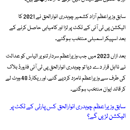
سابق وزیراعظم آزاد کشمیر چوہدری انوارالحق نے 2021 کا
الیکشن پی ٹی آئی کے ٹکٹ پر لڑا اور کامیابی حاصل کرنے کے
بعد اسپیکر اسمبلی منتخب ہوگئے۔
بعد ازاں 2023 میں جب وزیراعظم سردار تنویر الیاس کو عدالت
نے نااہل قرار دے دیا تو چوہدری انوارالحق پی ٹی آئی فارورڈ بلاک
کی طرف سے وزیراعظم نامزد کردیے گئے، اور ریکارڈ 48 ووٹ لے
کر قائد ایوان منتخب ہوگئے۔
سابق وزیراعظم چوہدری انوارالحق کس پارٹی کے ٹکٹ پر
الیکشن لڑیں گے؟