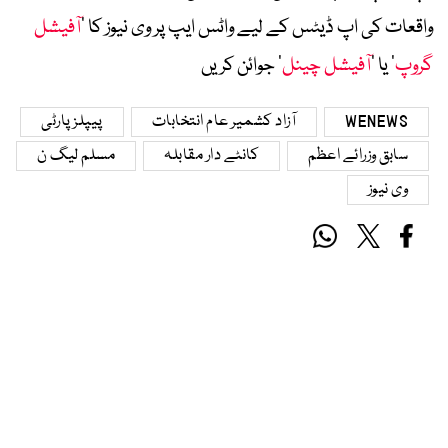
واقعات کی اپ ڈیٹس کے لیے واٹس ایپ پر وی نیوز کا ’
آفیشل
گروپ
‘ یا ’
آفیشل چینل
‘ جوائن کریں
WENEWS
آزاد کشمیر عام انتخابات
پیپلز پارٹی
سابق وزرائے اعظم
کانٹے دار مقابلہ
مسلم لیگ ن
وی نیوز