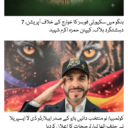
ہنگو میں سکیورٹی فورسز کا خوارج کے خلاف آپریشن، 7
دہشتگرد ہلاک، کیپٹن حمزہ اکرم شہید
کولمبیا: نو منتخب دائیں بازو کے صدر ابیلارڈو ڈی لا ایسپریلا
نے حلف اٹھا لیا، ترجیحات کا اعلان کردیا