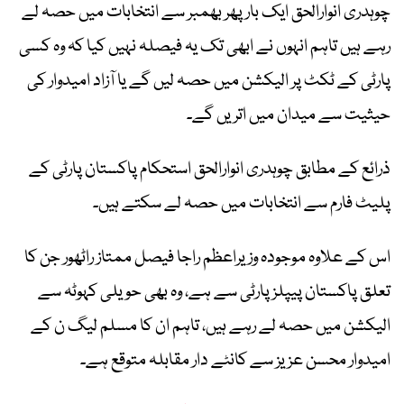
چوہدری انوارالحق ایک بار پھر بھمبر سے انتخابات میں حصہ لے
رہے ہیں تاہم انہوں نے ابھی تک یہ فیصلہ نہیں کیا کہ وہ کسی
پارٹی کے ٹکٹ پر الیکشن میں حصہ لیں گے یا آزاد امیدوار کی
حیثیت سے میدان میں اتریں گے۔
ذرائع کے مطابق چوہدری انوارالحق استحکام پاکستان پارٹی کے
پلیٹ فارم سے انتخابات میں حصہ لے سکتے ہیں۔
اس کے علاوہ موجودہ وزیراعظم راجا فیصل ممتاز راٹھور جن کا
تعلق پاکستان پیپلز پارٹی سے ہے، وہ بھی حویلی کہوٹہ سے
الیکشن میں حصہ لے رہے ہیں، تاہم ان کا مسلم لیگ ن کے
امیدوار محسن عزیز سے کانٹے دار مقابلہ متوقع ہے۔