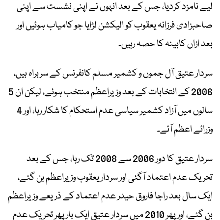
لیے نامزد کردیا، جس کے بعد انہوں نے اپنی نشست سے اپنی
صاحبزادی فرزانہ یعقوب کو الیکشن لڑایا جو کامیاب ہوئیں اور
بعد ازاں کابینہ کا حصہ رہیں۔
سردار عتیق آل جموں و کشمیر مسلم کانفرنس کے سربراہ ہیں،
2006 کے انتخابات کے بعد وزیراعظم منتخب ہوئے، لیکن ان 5
سالوں میں آزاد کشمیر سیاسی عدم استحکام کا شکار رہا، اور 4
وزرائے اعظم آئے۔
سردار عتیق کا دور 2006 سے 2008 تک رہا، جس کے بعد
تحریک عدم اعتماد آگئی اور سردار یعقوب وزیراعظم بن گئے،
ایک سال بعد راجا فاروق حیدر عدم اعتماد کے ذریعے وزیراعظم
بن گئے، اور پھر 2010 میں سردار عتیق ایک بار پھر تحریک عدم