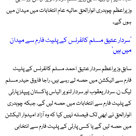
وزیراعظم چوہدری انوارالحق حالیہ عام انتخابات میں میدان میں
ہوں گے۔
’سردار عتیق مسلم کانفرنس کے پلیٹ فارم سے میدان
میں ہیں‘
سابق وزیراعظم سردار عتیق احمد مسلم کانفرنس کے پلیٹ
فارم سے الیکشن میں حصہ لے رہے ہیں، راجا فاروق حیدر مسلم
لیگ ن، سردار یعقوب اور سردار تنویر الیاس پاکستان پیپلز پارٹی
کے پلیٹ فارم سے انتخابات میں حصہ لیں گے، جبکہ چوہدری
انوارالحق نے ابھی تک فیصلہ نہیں کیا کہ وہ آزاد امیدوار الیکشن
میں حصہ لیں گے یا کسی پارٹی کے پلیٹ فارم سے انتخابی