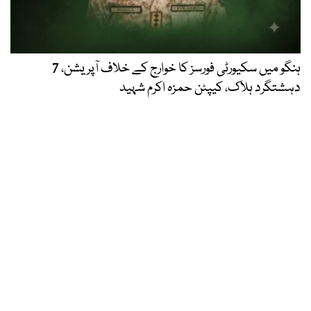
ہنگو میں سکیورٹی فورسز کا خوارج کے خلاف آپریشن، 7
دہشتگرد ہلاک، کیپٹن حمزہ اکرم شہید