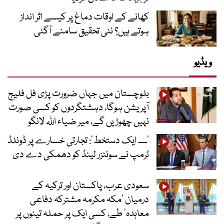
کھانے کے اوقات دماغ پر کیسے اثر انداز
ہوتے ہیں؟ نئی تحقیق سامنے آگئی
ویڈیو
بلوچستان میں جہاں ضرورت پڑی فل فلیج
آپریشن ہوگا، دہشتگردوں کو کسی صورت
نہیں چھوڑیں گے، میر ضیاء اللہ لانگو
’۔۔۔ ایک دستخط‘: تجارتی خسارے پر ڈونلڈ
ٹرمپ نے سوئٹزر لینڈ کو دھمکی دے دی
سعودی عرب، پاکستان اور ترکیہ کے
درمیان ’مکہ مکرمہ مشترکہ دفاعی
معاہدہ‘ طے، کسی ایک پر حملہ تینوں پر