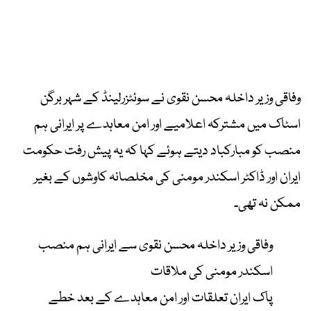
وفاقی وزیر داخلہ محسن نقوی نے سوئٹزرلینڈ کے شہر برگن
اسٹاک میں مشترکہ اعلامیے اور امن معاہدے پر ایرانی ہم
منصب کو مبارکباد دیتے ہوئے کہا کہ یہ پیش رفت حکومت
ایران اور ڈاکٹر اسکندر مومنی کی مخلصانہ کاوشوں کے بغیر
ممکن نہ تھی۔
وفاقی وزیر داخلہ محسن نقوی سے ایرانی ہم منصب
اسکندر مومنی کی ملاقات
پاک ایران تعلقات اور امن معاہدے کے بعد خطے