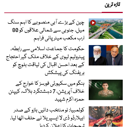
تازہ ترین
چین کے بڑے آبی منصوبے کا اہم سنگ
میل، جنوبی سے شمالی علاقوں کو 80
ارب مکعب میٹر پانی فراہم
حکومت کا جماعت اسلامی سے رابطہ،
پیٹرولیم لیوی کے خلاف ملک گیر احتجاج
کے بعد احسن اقبال کی لیاقت بلوچ کو
بریفنگ کی پیشکش
ہنگو میں سکیورٹی فورسز کا خوارج کے
خلاف آپریشن، 7 دہشتگرد ہلاک، کیپٹن
حمزہ اکرم شہید
کولمبیا: نو منتخب دائیں بازو کے صدر
ابیلارڈو ڈی لا ایسپریلا نے حلف اٹھا لیا،
ترجیحات کا اعلان کردیا