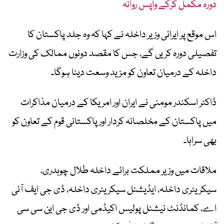
دورہ مکمل کرکے واپس روانہ
اس موقع پر ایرانی وزیر داخلہ نے کہا کہ وہ جلد پاکستان کا
تفصیلی دورہ کریں گے، جس کا مقصد دونوں ممالک کی وزارت
داخلہ کے درمیان تعاون کو مزید وسعت دینا ہوگا۔
ڈاکٹر اسکندر مومنی نے ایران اور امریکا کے درمیان مذاکرات
میں پاکستان کے مخلصانہ کردار اور پاکستانی قوم کے تعاون کو
بھی سراہا۔
ملاقات میں وزیر مملکت برائے داخلہ طلال چوہدری،
سیکریٹری داخلہ، ایڈیشنل سیکریٹری داخلہ، ڈی جی ایف آئی
اے، کمانڈنٹ نیشنل پولیس اکیڈمی اور ڈی جی این سی سی