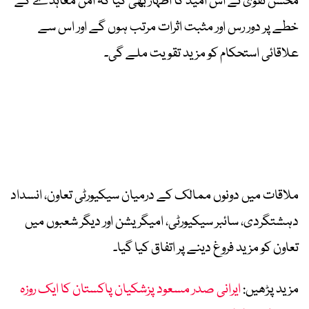
محسن نقوی نے اس امید کا اظہار بھی کیا کہ امن معاہدے کے
خطے پر دور رس اور مثبت اثرات مرتب ہوں گے اور اس سے
علاقائی استحکام کو مزید تقویت ملے گی۔
ملاقات میں دونوں ممالک کے درمیان سیکیورٹی تعاون، انسداد
دہشتگردی، سائبر سیکیورٹی، امیگریشن اور دیگر شعبوں میں
تعاون کو مزید فروغ دینے پر اتفاق کیا گیا۔
مزید پڑھیں:
ایرانی صدر مسعود پزشکیان پاکستان کا ایک روزہ