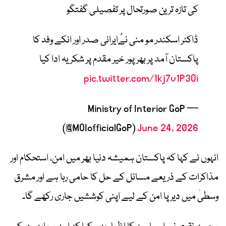
کی تازہ ترین صورتحال پر تفصیلی گفتگو
ڈاکٹر اسکندر مو منی نےُایرانی صدر اور انکے وفد کا
پاکستان آمد پر بھرپور خیر مقدم پر شکریہ ادا کیا
pic.twitter.com/1kj7v1P3Oi
— Ministry of Interior GoP
(@MOIofficialGoP)
June 24, 2026
انہوں نے کہا کہ پاکستان ہمیشہ دنیا بھر میں امن، استحکام اور
مذاکرات کے ذریعے مسائل کے حل کا حامی رہا ہے اور مشرق
وسطیٰ میں دیرپا امن کے لیے اپنی کوششیں جاری رکھے گا۔