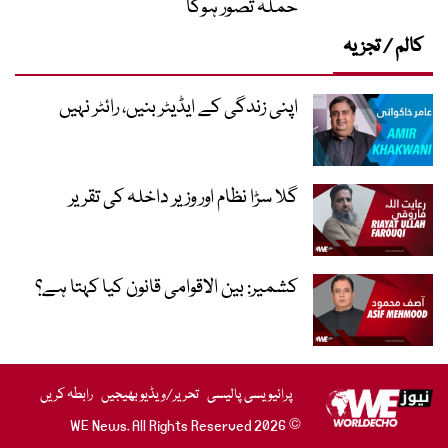
حملہ تصور ہوگا
کالم / تجزیہ
اپنی زندگی کے ایڈیٹر بنیں، رائٹر نہیں
گلا سڑا نظام اور وزیر داخلہ کی تقریر
کشمیر: بین الاقوامی قانون کیا کہتا ہے؟
پرائیویسی پالیسی
تحریر/ویڈیو بھیجیں
رابطہ کریں
© 2026 WE News. All Rights Reserved