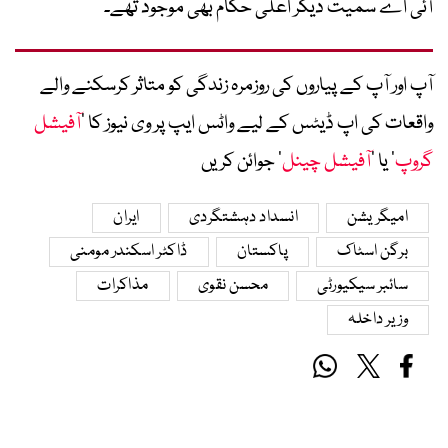
آئی اے سمیت دیگر اعلیٰ حکام بھی موجود تھے۔
آپ اور آپ کے پیاروں کی روزمرہ زندگی کو متاثر کرسکنے والے
واقعات کی اپ ڈیٹس کے لیے واٹس ایپ پر وی نیوز کا ’
آفیشل
گروپ
‘ یا ’
آفیشل چینل
‘ جوائن کریں
امیگریشن
انسداد دہشتگردی
ایران
برگن اسٹاک
پاکستان
ڈاکٹر اسکندر مومنی
سائبر سیکیورٹی
محسن نقوی
مذاکرات
وزیر داخلہ