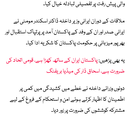
والی پیش رفت پر تفصیلی تبادلہ خیال کیا۔
ملاقات کے دوران ایرانی وزیر داخلہ ڈاکٹر اسکندر مومنی نے
ایرانی صدر اور ان کے وفد کے پاکستان آمد پر پرتپاک استقبال اور
بھرپور میزبانی پر حکومت پاکستان کا شکریہ ادا کیا۔
یہ بھی پڑھیں:
پاکستان ایران کے ساتھ کھڑا ہے، قومی اتحاد کی
ضرورت ہے، اسحاق ڈار کی میڈیا بریفنگ
دونوں وزرائے داخلہ نے خطے میں کشیدگی میں کمی پر
اطمینان کا اظہار کرتے ہوئے امن و استحکام کے فروغ کے لیے
مشترکہ کوششوں کی ضرورت پر زور دیا۔