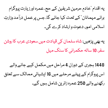
یہ اقدام ’خادمِ حرمین شریفین کے حج، عمرہ اور زیارت پروگرام
برائے مہمانان‘ کے تحت کیا جائے گا، جس پر عمل درآمد وزارتِ
اسلامی امور، دعوت و ارشاد کرے گی۔
یہ بھی پڑھیں:
شاہ سلمان کی قیادت میں سعودی عرب کا روشن
سفر، 10 سالہ حکمرانی کا سنگ میل
1448 ہجری کے دوران 4 مراحل میں مکمل کیے جانے والے
اس پروگرام کے پہلے مرحلے میں 16 ایشیائی ممالک سے تعلق
رکھنے والے 250 عمرہ زائرین شامل ہوں گے۔