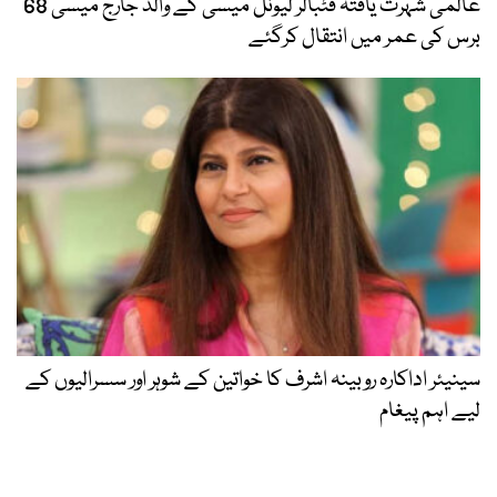
عالمی شہرت یافتہ فٹبالر لیونل میسی کے والد جارج میسی 68
برس کی عمر میں انتقال کرگئے
سینیئر اداکارہ روبینہ اشرف کا خواتین کے شوہر اور سسرالیوں کے
لیے اہم پیغام