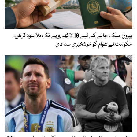
بیرون ملک جانے کے لیے 10 لاکھ روپے تک بلا سود قرض،
حکومت نے عوام کو خوشخبری سنا دی