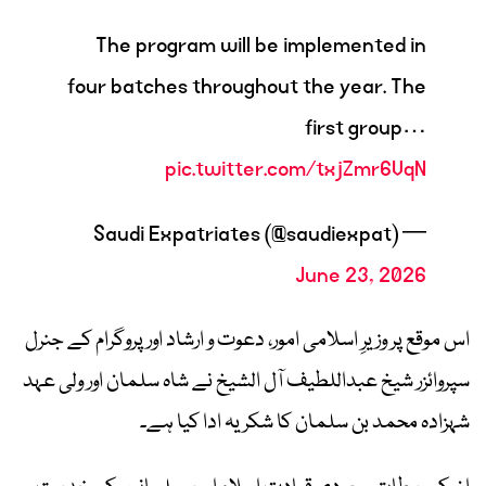
The program will be implemented in
four batches throughout the year. The
first group…
pic.twitter.com/txjZmr6VqN
— Saudi Expatriates (@saudiexpat)
June 23, 2026
اس موقع پر وزیرِ اسلامی امور، دعوت و ارشاد اور پروگرام کے جنرل
سپروائزر شیخ عبداللطیف آل الشیخ نے شاہ سلمان اور ولی عہد
شہزادہ محمد بن سلمان کا شکریہ ادا کیا ہے۔