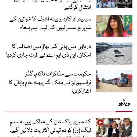
انتقال کرگئے
سینیئر اداکارہ روبینہ اشرف کا خواتین کے
شوہر اور سسرالیوں کے لیے اہم پیغام
دریاؤں میں پانی کے بہاؤ میں اضافے کا
امکان، این ڈی ایم اے نے الرٹ جاری کردیا
حکومت سے مذاکرات ناکام، گڈز
ٹرانسپورٹرز نے ملک گیر پہیہ جام ہڑتال کا
آغاز کردیا
ویڈیو
کشمیری پاکستان کے مالک ہیں، مسلم
لیگ (ن) کو دو تہائی اکثریت دلائیں گے،