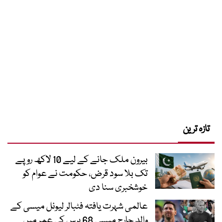
تازہ ترین
بیرون ملک جانے کے لیے 10 لاکھ روپے
تک بلا سود قرض، حکومت نے عوام کو
خوشخبری سنا دی
عالمی شہرت یافتہ فٹبالر لیونل میسی کے
والد جارج میسی 68 برس کی عمر میں