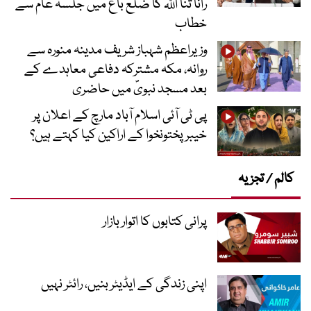
رانا ثنا اللہ کا ضلع باغ میں جلسہ عام سے
خطاب
وزیراعظم شہباز شریف مدینہ منورہ سے
روانہ، مکہ مشترکہ دفاعی معاہدے کے
بعد مسجد نبویؐ میں حاضری
پی ٹی آئی اسلام آباد مارچ کے اعلان پر
خیبر پختونخوا کے اراکین کیا کہتے ہیں؟
کالم / تجزیہ
پرانی کتابوں کا اتوار بازار
اپنی زندگی کے ایڈیٹر بنیں، رائٹر نہیں