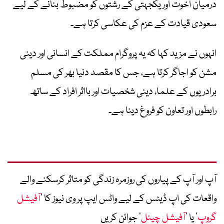
درمیان اخوت اور یکجہتی کے رشتوں کو مضبوط بنانے کے لیے
سعودی قیادت کے عزم کی عکاسی کرتا ہے۔
انہوں نے مزید کہا کہ یہ پروگرام مملکت کے انسانی اور دینی
مشن کو اجاگر کرتا ہے، جس کا مقصد دنیا بھر کی مسلم
برادریوں کے علما، دینی شخصیات اور بااثر افراد کے ساتھ
رابطوں اور تعاون کو فروغ دینا ہے۔
آپ اور آپ کے پیاروں کی روزمرہ زندگی کو متاثر کرسکنے والے
واقعات کی اپ ڈیٹس کے لیے واٹس ایپ پر وی نیوز کا ’
آفیشل
گروپ
‘ یا ’
آفیشل چینل
‘ جوائن کریں