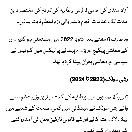
آزاد منڈی کی حامی لز ٹرس برطانیہ کی تاریخ کی مختصر ترین
مدت تک خدمات انجام دینے والی وزیراعظم ثابت ہوئیں۔
وہ صرف 6 ہفتے بعد اکتوبر 2022 میں مستعفی ہو گئیں، ان
کے معاشی پیکیج اور بڑے پیمانے پر ٹیکس میں کٹوتیوں نے
سیاسی اور معاشی بحران پیدا کر دیا تھا۔
رشی سونک (2022 تا 2024)
تقریباً 2 صدیوں میں برطانیہ کے کم عمر ترین وزیراعظم بننے
والے رشی سونک نے مہنگائی میں کمی، صحت کے شعبے میں
بیک لاگ ختم کرنے اور غیر قانونی تارکین وطن کی آمد روکنے
کے وعدے کیے تھے۔