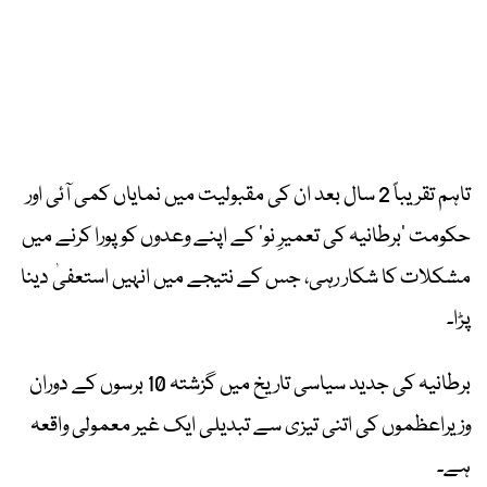
تاہم تقریباً 2 سال بعد ان کی مقبولیت میں نمایاں کمی آئی اور
حکومت ’برطانیہ کی تعمیرِ نو‘ کے اپنے وعدوں کو پورا کرنے میں
مشکلات کا شکار رہی، جس کے نتیجے میں انہیں استعفیٰ دینا
پڑا۔
برطانیہ کی جدید سیاسی تاریخ میں گزشتہ 10 برسوں کے دوران
وزیراعظموں کی اتنی تیزی سے تبدیلی ایک غیر معمولی واقعہ
ہے۔