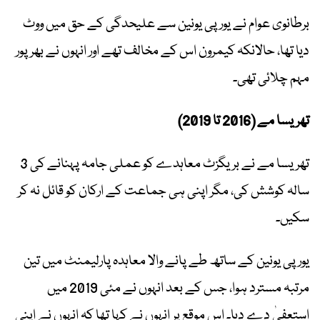
برطانوی عوام نے یورپی یونین سے علیحدگی کے حق میں ووٹ
دیا تھا، حالانکہ کیمرون اس کے مخالف تھے اور انہوں نے بھرپور
مہم چلائی تھی۔
تھریسا مے (2016 تا 2019)
تھریسا مے نے بریگزٹ معاہدے کو عملی جامہ پہنانے کی 3
سالہ کوشش کی، مگر اپنی ہی جماعت کے ارکان کو قائل نہ کر
سکیں۔
یورپی یونین کے ساتھ طے پانے والا معاہدہ پارلیمنٹ میں تین
مرتبہ مسترد ہوا، جس کے بعد انہوں نے مئی 2019 میں
استعفیٰ دے دیا۔ اس موقع پر انہوں نے کہا تھا کہ انہوں نے اپنی