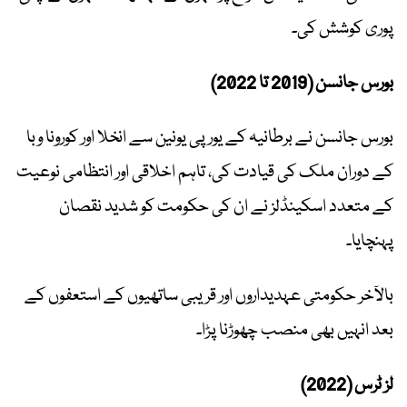
پوری کوشش کی۔
بورس جانسن (2019 تا 2022)
بورس جانسن نے برطانیہ کے یورپی یونین سے انخلا اور کورونا وبا
کے دوران ملک کی قیادت کی، تاہم اخلاقی اور انتظامی نوعیت
کے متعدد اسکینڈلز نے ان کی حکومت کو شدید نقصان
پہنچایا۔
بالآخر حکومتی عہدیداروں اور قریبی ساتھیوں کے استعفوں کے
بعد انہیں بھی منصب چھوڑنا پڑا۔
لز ٹرس (2022)