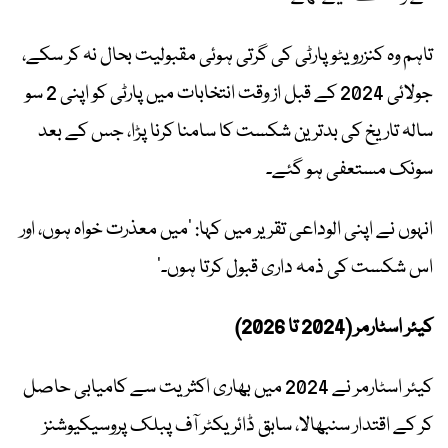
تاہم وہ کنزرویٹو پارٹی کی گرتی ہوئی مقبولیت بحال نہ کر سکے،
جولائی 2024 کے قبل از وقت انتخابات میں پارٹی کو اپنی 2 سو
سالہ تاریخ کی بدترین شکست کا سامنا کرنا پڑا، جس کے بعد
سونک مستعفی ہو گئے۔
انہوں نے اپنی الوداعی تقریر میں کہا: ’میں معذرت خواہ ہوں، اور
اس شکست کی ذمہ داری قبول کرتا ہوں۔‘
کیئر اسٹارمر (2024 تا 2026)
کیئر اسٹارمر نے 2024 میں بھاری اکثریت سے کامیابی حاصل
کر کے اقتدار سنبھالا، سابق ڈائریکٹر آف پبلک پروسیکیوشنز