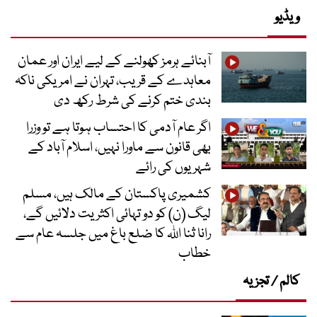
ویڈیو
آبنائے ہرمز کھولنے کے لیے ایران اور عمان
معاہدے کے قریب، تہران نے امریکی ناکہ
بندی ختم کرنے کی شرط رکھ دی
اگر عام آدمی کا احتساب ہوتا ہے تو وزرا
بھی قانون سے ماورا نہیں، اسلام آباد کے
شہریوں کی رائے
کشمیری پاکستان کے مالک ہیں، مسلم
لیگ (ن) کو دو تہائی اکثریت دلائیں گے،
رانا ثنا اللہ کا ضلع باغ میں جلسہ عام سے
خطاب
کالم / تجزیہ