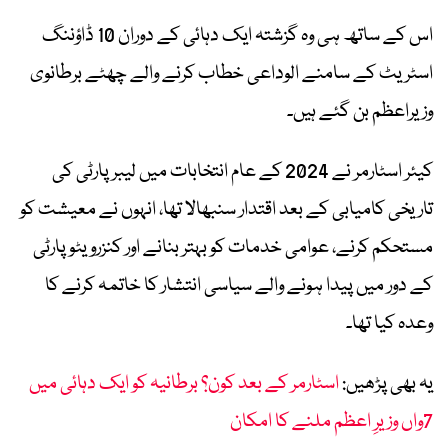
اس کے ساتھ ہی وہ گزشتہ ایک دہائی کے دوران 10 ڈاؤننگ
اسٹریٹ کے سامنے الوداعی خطاب کرنے والے چھٹے برطانوی
وزیراعظم بن گئے ہیں۔
کیئر اسٹارمر نے 2024 کے عام انتخابات میں لیبر پارٹی کی
تاریخی کامیابی کے بعد اقتدار سنبھالا تھا، انہوں نے معیشت کو
مستحکم کرنے، عوامی خدمات کو بہتر بنانے اور کنزرویٹو پارٹی
کے دور میں پیدا ہونے والے سیاسی انتشار کا خاتمہ کرنے کا
وعدہ کیا تھا۔
یہ بھی پڑھیں:
اسٹارمر کے بعد کون؟ برطانیہ کو ایک دہائی میں
7واں وزیرِ اعظم ملنے کا امکان