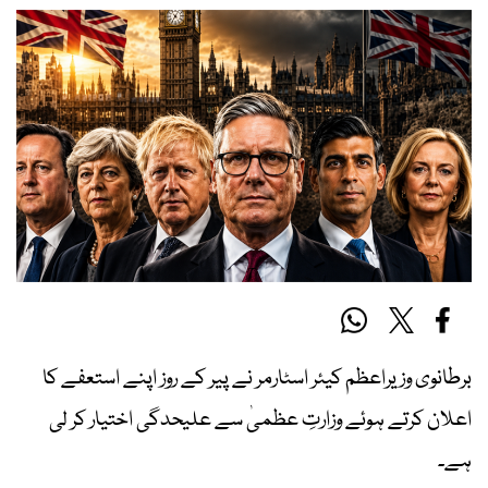
برطانوی وزیراعظم کیئر اسٹارمر نے پیر کے روز اپنے استعفے کا
اعلان کرتے ہوئے وزارتِ عظمیٰ سے علیحدگی اختیار کر لی
ہے۔