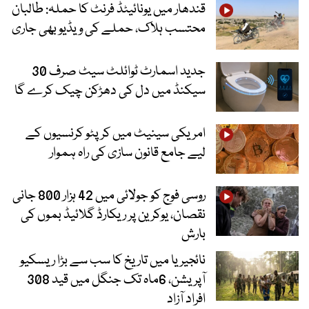
قندھار میں یونائیٹڈ فرنٹ کا حملہ: طالبان
محتسب ہلاک، حملے کی ویڈیو بھی جاری
جدید اسمارٹ ٹوائلٹ سیٹ صرف 30
سیکنڈ میں دل کی دھڑکن چیک کرے گا
امریکی سینیٹ میں کرپٹو کرنسیوں کے
لیے جامع قانون سازی کی راہ ہموار
روسی فوج کو جولائی میں 42 ہزار 800 جانی
نقصان، یوکرین پر ریکارڈ گلائیڈ بموں کی
بارش
نائجیریا میں تاریخ کا سب سے بڑا ریسکیو
آپریشن، 6ماہ تک جنگل میں قید 308
افراد آزاد