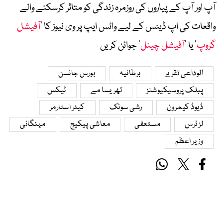
آپ اور آپ کے پیاروں کی روزمرہ زندگی کو متاثر کرسکنے والے
واقعات کی اپ ڈیٹس کے لیے واٹس ایپ پر وی نیوز کا ’
آفیشل
گروپ
‘ یا ’
آفیشل چینل
‘ جوائن کریں
الوداعی تقریر
برطانیہ
بورس جانسن
پبلک پروسیکیوشنز
تھریسا مے
ٹیکس
ڈیوڈ کیمرون
رشی سونک
کیئر اسٹارمر
لز ٹرس
مستعفی
معاشی پیکیج
مہنگائی
وزیر اعظم