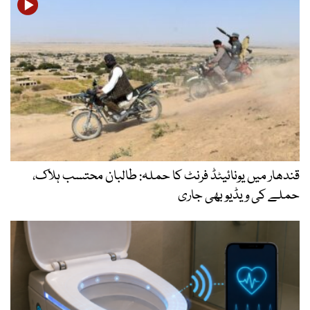
قندھار میں یونائیٹڈ فرنٹ کا حملہ: طالبان محتسب ہلاک،
حملے کی ویڈیو بھی جاری