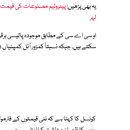
یہ بھی پڑھیں:
پیٹرولیم مصنوعات کی قیمت م
لہر
او سی اے سی کے مطابق موجودہ پالیسی برقرا
سکتے ہیں، جبکہ نسبتاً کمزور آئل کمپنیاں 