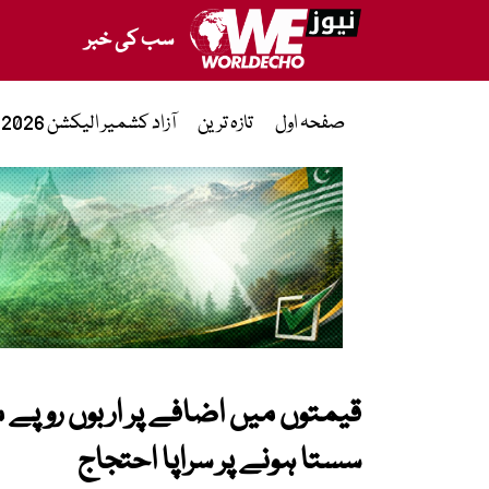
سب کی خبر
صفحہ اول
تازہ ترین
آزاد کشمیر الیکشن 2026
قیمتوں میں اضافے پر اربوں روپے م
سستا ہونے پر سراپا احتجاج