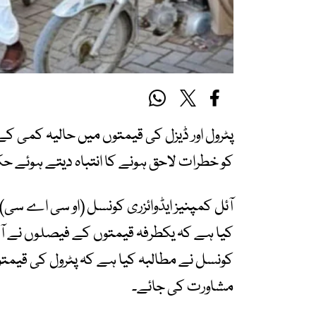
پٹرول اور ڈیزل کی قیمتوں میں حالیہ کمی ک
کو خطرات لاحق ہونے کا انتباہ دیتے ہوئے ح
آئل کمپنیز ایڈوائزری کونسل (او سی اے سی
کیا ہے کہ یکطرفہ قیمتوں کے فیصلوں نے آئل
کونسل نے مطالبہ کیا ہے کہ پٹرول کی قیم
مشاورت کی جائے۔