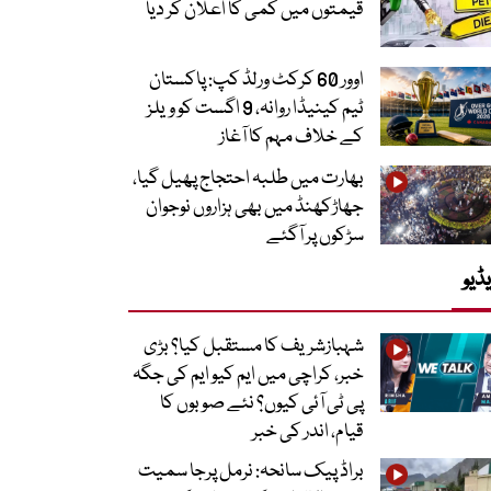
قیمتوں میں کمی کا اعلان کر دیا
اوور 60 کرکٹ ورلڈ کپ: پاکستان
ٹیم کینیڈا روانہ، 9 اگست کو ویلز
کے خلاف مہم کا آغاز
بھارت میں طلبہ احتجاج پھیل گیا،
جھاڑکھنڈ میں بھی ہزاروں نوجوان
سڑکوں پر آگئے
ڈیو
شہبازشریف کا مستقبل کیا؟ بڑی
خبر، کراچی میں ایم کیو ایم کی جگہ
پی ٹی آئی کیوں؟ نئے صوبوں کا
قیام، اندر کی خبر
براڈ پیک سانحہ: نرمل پرجا سمیت