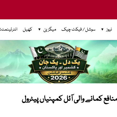
نیوز
سوشل / فیکٹ چیک
میگزین
کھیل
انٹرٹینمنٹ
نافع کمانے والی آئل کمپنیاں پیٹرول