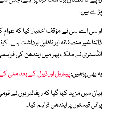
روپے کا نقصان برداشت کرنا پڑا ہے، جس سے ان
پڑے ہیں۔
او سی اے سی نے مؤقف اختیار کیا کہ عوام کو
ڈالنا غیر منصفانہ اور ناقابلِ برداشت ہے۔ 
انڈسٹری نے ملک بھر میں ایندھن کی فراہمی
یہ بھی پڑھیں:
پیٹرول اور ڈیزل کے بعد مٹی 
بیان میں مزید کہا گیا کہ ریفائنریوں نے قومی
پرانی قیمتوں پر ایندھن فراہم کیا۔