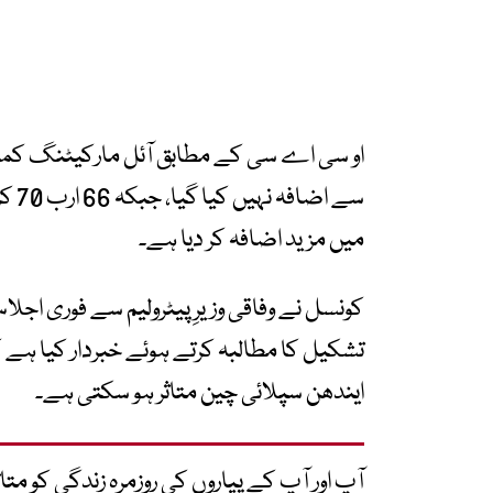
او سی اے سی کے مطابق آئل مارکیٹنگ کمپ
سے ا
میں مزید اضافہ کر دیا ہے۔
کونسل نے وفاقی وزیرِ پیٹرولیم سے فوری اج
تشکیل کا مطالبہ کرتے ہوئے خبردار کیا ہے 
ایندھن سپلائی چین متاثر ہو سکتی ہے۔
آپ اور آپ کے پیاروں کی روزمرہ زندگی کو 