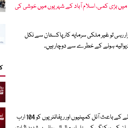
یں بڑی کمی، اسلام آباد کے شہریوں میں خوشی کی
ر رہی تو غیر ملکی سرمایہ کار پاکستان سے نکل
دیوالیہ ہونے کے خطرے سے دوچار ہیں۔
کا
کونسل کا کہنا ہے کہ نئی قیمتوں کے فارمولے کے باعث آئل کمپنیوں اور ریفائنریوں کو 104 ارب