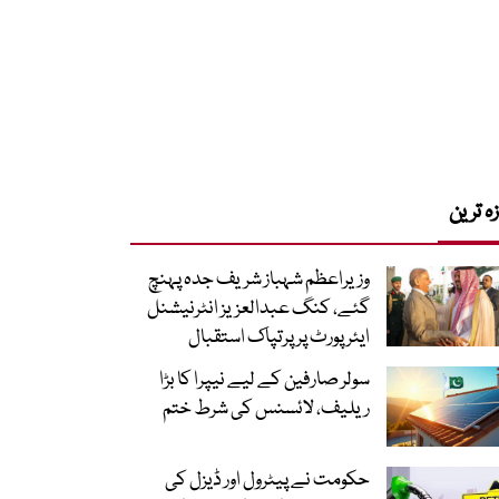
زہ ترین
وزیراعظم شہباز شریف جدہ پہنچ
گئے، کنگ عبدالعزیز انٹرنیشنل
ایئر پورٹ پر پرتپاک استقبال
سولر صارفین کے لیے نیپرا کا بڑا
ریلیف، لائسنس کی شرط ختم
حکومت نے پیٹرول اور ڈیزل کی