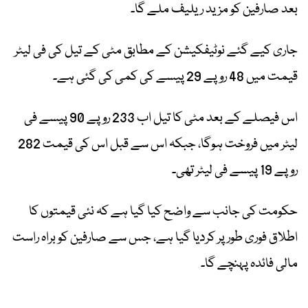
بعد صارفین کو مزید ریلیف ملے گا۔
جاری کیے گئے نوٹیفکیشن کے مطابق مٹی کے تیل کی فی لیٹر
قیمت میں 48 روپے 29 پیسے کی کمی کی گئی ہے۔
اس فیصلے کے بعد مٹی کا تیل اب 233 روپے 90 پیسے فی
لیٹر میں فروخت ہوگا، جبکہ اس سے قبل اس کی قیمت 282
روپے 19 پیسے فی لیٹر تھی۔
حکومت کی جانب سے واضح کیا گیا ہے کہ نئی قیمتوں کا
اطلاق فوری طور پر کردیا گیا ہے، جس سے صارفین کو براہ راست
مالی فائدہ پہنچے گا۔