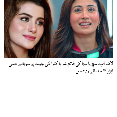
لاک اپ، سچ یا سزا کی فاتح شریا کلرا کی جیت پر سوہائے علی
ابڑو کا جذباتی ردعمل