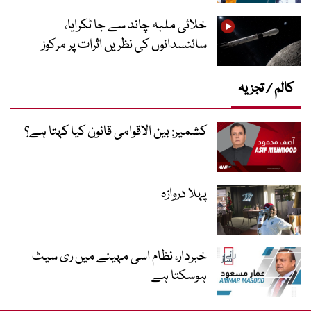
خلائی ملبہ چاند سے جا ٹکرایا،
سائنسدانوں کی نظریں اثرات پر مرکوز
کالم / تجزیہ
کشمیر: بین الاقوامی قانون کیا کہتا ہے؟
پہلا دروازہ
خبردار، نظام اسی مہینے میں ری سیٹ
ہوسکتا ہے