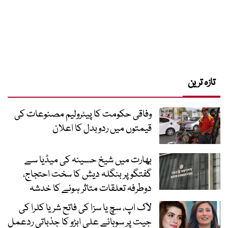
تازہ ترین
وفاقی حکومت کا پیٹرولیم مصنوعات کی
قیمتوں میں ردوبدل کا اعلان
بھارت میں شیخ حسینہ کی میڈیا سے
گفتگو پر بنگلہ دیش کا سخت احتجاج،
دوطرفہ تعلقات متاثر ہونے کا خدشہ
لاک اپ، سچ یا سزا کی فاتح شریا کلرا کی
جیت پر سوہائے علی ابڑو کا جذباتی ردعمل