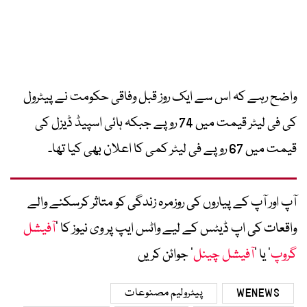
واضح رہے کہ اس سے ایک روز قبل وفاقی حکومت نے پیٹرول
کی فی لیٹر قیمت میں 74 روپے جبکہ ہائی اسپیڈ ڈیزل کی
قیمت میں 67 روپے فی لیٹر کمی کا اعلان بھی کیا تھا۔
آپ اور آپ کے پیاروں کی روزمرہ زندگی کو متاثر کرسکنے والے
واقعات کی اپ ڈیٹس کے لیے واٹس ایپ پر وی نیوز کا ’
آفیشل
گروپ
‘ یا ’
آفیشل چینل
‘ جوائن کریں
WENEWS
پیٹرولیم مصنوعات