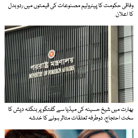
وفاقی حکومت کا پیٹرولیم مصنوعات کی قیمتوں میں ردوبدل
کا اعلان
بھارت میں شیخ حسینہ کی میڈیا سے گفتگو پر بنگلہ دیش کا
سخت احتجاج، دوطرفہ تعلقات متاثر ہونے کا خدشہ