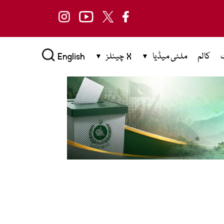
کالم
ملٹی میڈیا
X چینلز
English