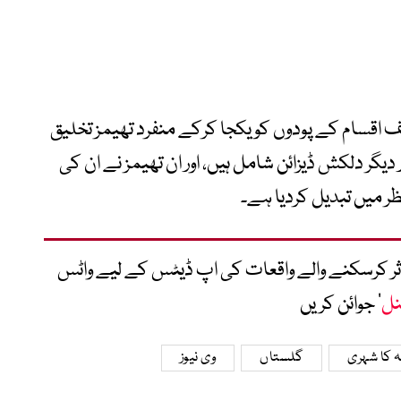
 اقسام کے پودوں کو یکجا کرکے منفرد تھیمز تخلیق
دیگر دلکش ڈیزائن شامل ہیں، اور ان تھیمز نے ان کی
ر میں تبدیل کردیا ہے۔
متاثر کرسکنے والے واقعات کی اپ ڈیٹس کے لیے واٹس
نل
‘ جوائن کریں
ہ کا شہری
گلستاں
وی نیوز