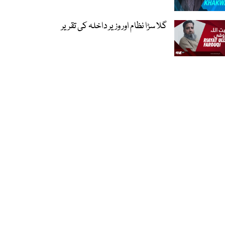
گلا سڑا نظام اور وزیر داخلہ کی تقریر