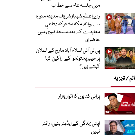
میں جلسہ عام سے خطاب
وزیراعظم شہباز شریف مدینہ منورہ
سے روانہ، مکہ مشترکہ دفاعی
معاہدے کے بعد مسجد نبویؐ میں
حاضری
پی ٹی آئی اسلام آباد مارچ کے اعلان
پر خیبر پختونخوا کے اراکین کیا
کہتے ہیں؟
لم / تجزیہ
پرانی کتابوں کا اتوار بازار
اپنی زندگی کے ایڈیٹر بنیں، رائٹر
نہیں