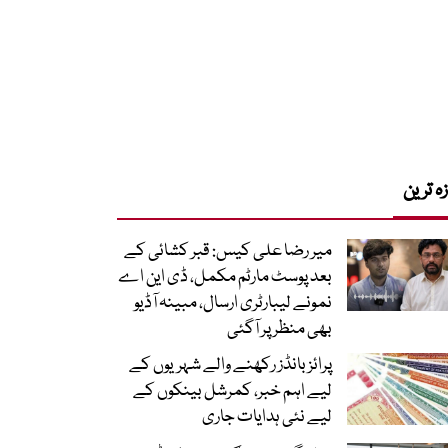
زہ ترین
میر رضا علی کیس: قبر کشائی کے
بعد پوسٹ مارٹم مکمل، ڈی این اے
نمونے لیبارٹری ارسال، مبینہ آڈیو
بھی منظر پر آگئی
پرائز بانڈز رکھنے والے شہریوں کے
لیے اہم خبر، کمرشل بینکوں کے
لیے نئی ہدایات جاری