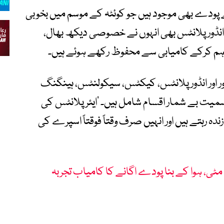
ودے بھی موجود ہیں جو کوئٹہ کے موسم میں بخوبی
 انڈور پلانٹس بھی انہوں نے خصوصی دیکھ بھال،
راہم کرکے کامیابی سے محفوظ رکھے ہوئے ہیں۔
ور اور انڈور پلانٹس، کیکٹس، سیکولنٹس، ہینگنگ
س سمیت بے شمار اقسام شامل ہیں۔ ’ایئر پلانٹس کی
دہ رہتے ہیں اور انہیں صرف وقتاً فوقتاً اسپرے کی
مٹی، ہوا کے بنا پودے اگانے کا کامیاب تجربہ