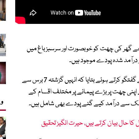
ے گھر کی چھت کو خوبصورت اور سرسبز باغ میں
ر درآمد شدہ پودے موجود ہیں۔
چھت کے مالک محمد آصف نے وی نیوز سے گفتگو کرتے ہوئے بتایا کہ انہیں گزشتہ 7 برس سے
 اپنی چھت پر بڑے پیمانے پر مختلف اقسام کے
وی
 ملک سے درآمد کیے گئے پودے بھی شامل ہیں۔
کا حال بیان کرتے ہیں، حیرت انگیز تحقیق