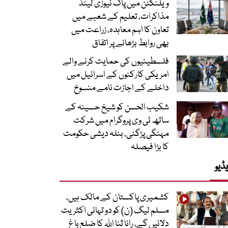
ویلنگٹن میں پاک نیوزی لینڈ
مذاکرات، تعلیم کے شعبے میں
تعاون کا اہم معاہدہ، زراعت میں
بھی روابط بڑھانے پر اتفاق
فلسطینیوں کی حمایت کرنے والے
امریکی کارکنوں کے اسرائیل میں
داخلے کے اجازت نامے منسوخ
شکیب الحسن کو شیخ حسینہ کے
ساتھ ٹی وی پروگرام میں شرکت
مہنگی پڑگئی، بنلہ دیشی حکومت
کا بڑا فیصلہ
ڈیو
کشمیری پاکستان کے مالک ہیں،
مسلم لیگ (ن) کو دو تہائی اکثریت
دلائیں گے، رانا ثنا اللہ کا ضلع باغ