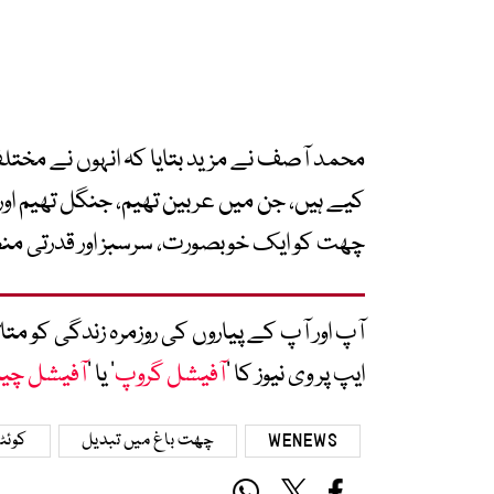
محمد آصف نے مزید بتایا کہ انہوں نے مختلف
کیے ہیں، جن میں عربین تھیم، جنگل تھیم اور 
چھت کو ایک خوبصورت، سرسبز اور قدرتی منظ
آپ اور آپ کے پیاروں کی روزمرہ زندگی کو 
ایپ پر وی نیوز کا ’
آفیشل گروپ
‘ یا ’
آفیشل چی
WENEWS
چھت باغ میں تبدیل
کوئٹ