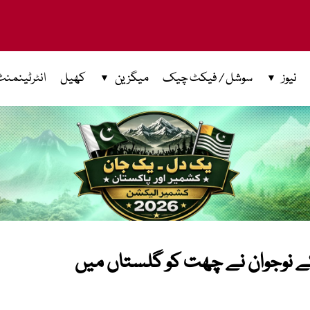
نیوز
سوشل / فیکٹ چیک
میگزین
کھیل
انٹرٹینمنٹ
ے نوجوان نے چھت کو گلستاں میں