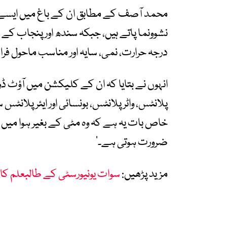
محمد آصف کے مطابق ان کے باغ میں ایسے پ
نشوونما پاتے ہیں، جبکہ سندھ اور پنجاب کے
درجہ حرارت، نمی، سایہ اور مناسب ماحول ف
انہوں نے بتایا کہ ان کے کلیکشن میں آؤٹ ڈ
پلانٹس، واٹر پلانٹس، بونسائی اور ایئر پلانٹ
خاص بات یہ ہے کہ وہ مٹی کے بغیر ہوا میں زن
ضرورت ہوتی ہے۔‘
مزید پڑھیں:
سوات یونیورسٹی کے طالبعلم کا 