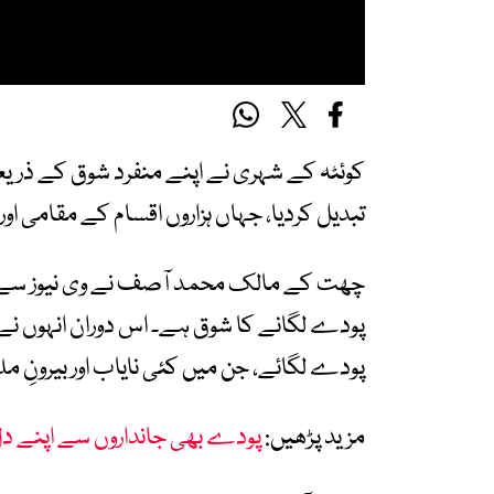
کوئٹہ کے شہری نے اپنے منفرد شوق کے ذریع
تبدیل کردیا، جہاں ہزاروں اقسام کے مقامی او
پودے لگانے کا شوق ہے۔ اس دوران انہوں نے
پودے لگائے، جن میں کئی نایاب اور بیرونِ
مزید پڑھیں:
پودے بھی جانداروں سے اپنے دل 