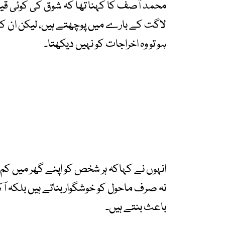
محمد آصف کا کہنا تھا کہ شوق کی کوئی قیمت
لاگت کے بارے میں پوچھتے ہیں، لیکن ان ک
ہو تو وہ اخراجات کو نہیں دیکھتا۔
انہوں نے کہاکہ ہر شخص کو اپنے گھر میں کم
نہ صرف ماحول کو خوشگوار بناتے ہیں بلکہ 
باعث بنتے ہیں۔