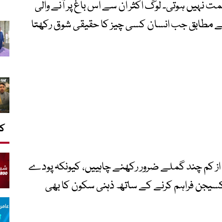
 نہیں ہوتی۔ لوگ اکثر ان سے اس باغ پر آنے والی
ے مطابق جب انسان کسی چیز کا حقیقی شوق رکھتا
کا
 از کم چند گملے ضرور رکھنے چاہییں، کیونکہ پودے
آکسیجن فراہم کرنے کے ساتھ ذہنی سکون کا بھی