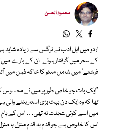
محمود الحسن
اردو میں اہل ادب نے نرگس سے زیادہ شاید ہی 
کے سحر میں گرفتار ہوئے۔ ان کے بارے میں 
فرشتے
‘
میں شامل منٹو کا خاکہ ذہن میں آتا
”
ایک بات جو خاص طور پر میں نے محسوس کی
تھا کہ وہ ایک دن بہت بڑی اسٹار بننے والی ہ
میں اسے کوئی عجلت نہ تھی
…
اس کے بامِ
اس کا خلوص ہے جو قدم بہ قدم منزل ہا منز