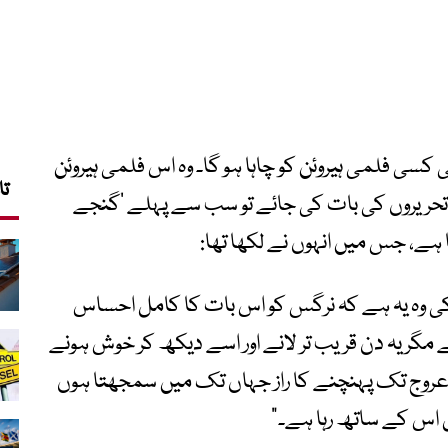
کسی فلمی ہیروئن کو چاہا ہو گا۔ وہ اس فلمی ہیروئن
تا
تحریروں کی بات کی جائے تو سب سے پہلے
‘
گنجے
 ہے، جس میں انہوں نے لکھا تھا
:
 وہ یہ ہے کہ نرگس کو اس بات کا کامل احساس
ے مگر یہ دن قریب تر لانے اور اسے دیکھ کر خوش ہونے
 عروج تک پہنچنے کا راز جہاں تک میں سمجھتا ہوں
ل اس کے ساتھ رہا ہے۔
“