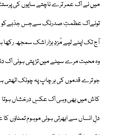
میں نے اک عمر ترے ناچتے سایوں کی پرس
تونےاک عظمتِ صدرنگ سےجس جذبےکو
آج تک اپنے لیے مُزدِ ہزار اشک سمجھ رکھا 
وہ محبت مرے سینے میں تڑپتی ہوئی اک دن
جو ترے قدموں کی ہر چاپ پہ چونک اٹھتی ہ
کاش میں بھی وہی اک عکسِ درخشاں ہوتا
دلِ انساں سے ابھرتی ہوئی موہوم تمناؤں کا