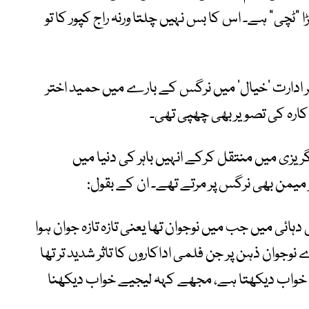
ا
”
ٹچی
“
ہے۔ اس کا بس نہیں چلتا ورنہ راج کپور کا تو
 ادارت
‘
خیال
‘
میں نرگس کے بارے میں حمید اختر
اکارہ کی تصویر بھی چھپی تھی۔
گریزی میں منتقل کرکے انہیں باہر کی دنیا میں
میمن بھی نرگس پر مرتے تھے۔ ان کے بقول
:
دہائی میں جب میں نوجوان تھا یعنی تازہ تازہ جوان ہوا
نوجوان ذہن پر جن فلمی اداکاروں کا تاثر شدید تر تھا
 خواب دیکھتا ہے، مجھے کہہ لیجیے خواب دیکھنا