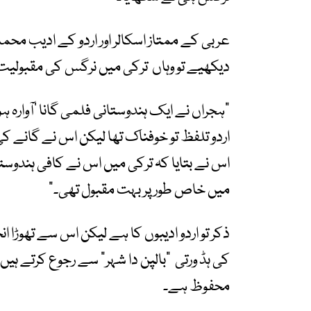
عربی کے ممتاز اسکالر اور اردو کے ادیب محمد
دیکھیے تو وہاں
ترکی میں نرگس کی مقبولیت 
”
ہجراں نے ایک ہندوستانی فلمی گانا
’
آوارہ ہ
اردو تلفظ تو خوفناک تھا لیکن اس نے گانے ک
اس نے بتایا کہ ترکی میں اس نے کافی ہندوست
میں خاص طور پر بہت مقبول تھی۔
“
ذکر تو اردو ادیبوں کا ہے لیکن اس سے تھوڑا
کی ہڈ ورتی
”
بالپن دا شہر
“
سے رجوع کرتے ہیں
محفوظ ہے۔