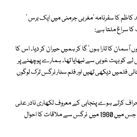
 کاظم کا سفرنامہ
‘
مغربی جرمنی میں ایک برس
‘
کا سراغ ملتا ہے
:
وں آسمان کا تارا ہوں
‘
گا کر ہمیں حیران کر دیا۔ اس کا
ی لے کو بہت خوبی سے نبھایا تھا۔ ہمارے پوچھنے پر
انی فلمیں دیکھی تھیں اور فلم سٹار نرگس ترک لوگوں
 انحراف کرتے ہوے پنجابی کے معروف لکھاری نادر علی
 جس میں
1980
میں
نرگس سے ملاقات کا احوال