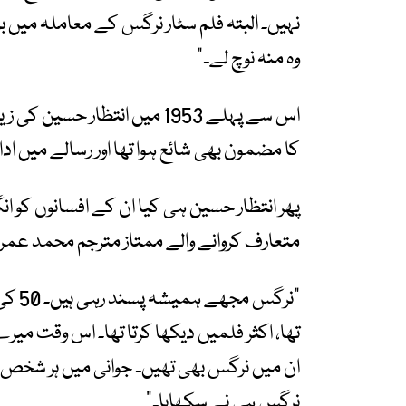
نہیں۔ البتہ فلم سٹار نرگس کے معاملہ میں بڑ
وہ منہ نوچ لے۔
“
اس سے پہلے
1953
میں انتظار حسین کی زیر
کا مضمون بھی شائع ہوا تھا اور رسالے میں اد
پھر انتظار حسین ہی کیا ان کے افسانوں کو ان
متعارف کروانے والے ممتاز مترجم محمد عمر 
”
نرگس مجھے ہمیشہ پسند رہی ہیں۔
50
کی 
تھا، اکثر فلمیں دیکھا کرتا تھا۔ اس وقت میرے 
ان میں نرگس بھی تھیں۔ جوانی میں ہر شخص
نرگس ہی نے سکھایا۔
“