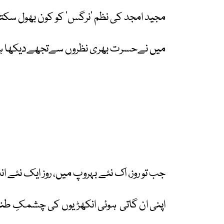
مجید امجد کی نظم
‘
نرگس
‘
کو کون بھول سکت
میں نےحسرت بھری نظروں سےتجھےدیکھا 
جب تو روز، اک نئے بہروپ میں، روز ایک نئے ا
اپنی ان گاتی
ہوئی انکھڑیوں کی چشمکِ طن