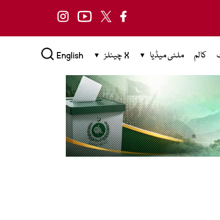
کالم
ملٹی میڈیا
X چینلز
English