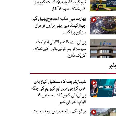
ٹیم کینیڈا روانہ، 9 اگست کو ویلز
کے خلاف مہم کا آغاز
بھارت میں طلبہ احتجاج پھیل گیا،
جھاڑکھنڈ میں بھی ہزاروں نوجوان
سڑکوں پر آگئے
پی ٹی اے کا غیر قانونی انٹرنیٹ
سروسز فراہم کرنے والوں کے خلاف
کریک ڈاؤن
ڈیو
شہبازشریف کا مستقبل کیا؟ بڑی
خبر، کراچی میں ایم کیو ایم کی جگہ
پی ٹی آئی کیوں؟ نئے صوبوں کا
قیام، اندر کی خبر
براڈ پیک سانحہ: نرمل پرجا سمیت