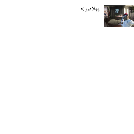
پہلا دروازہ