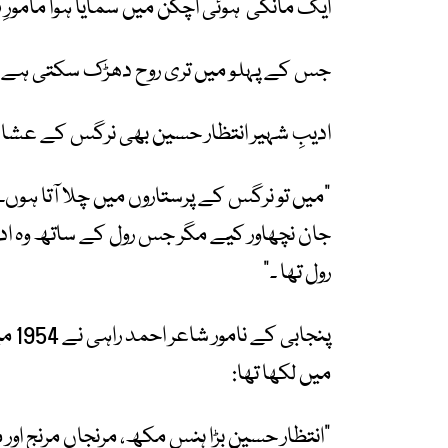
ایک مانگی
ہوئی اچکن میں سمایا ہوا مامور
جس کے پہلو میں تری روح دھڑک سکتی ہے
ادیبِ شہیر انتظار حسین بھی نرگس کے عشا
”
میں تو نرگس کے پرستاروں میں چلا آتا ہوں۔
جان نچھاور کیے مگر جس رول کے ساتھ وہ ادا
رول تھا ۔
“
پنجابی کے نامور شاعر احمد راہی نے
1954
می
میں لکھا تھا
:
”
انتظار حسین بڑا ہنس مکھ، مرنجاں مرنج ا