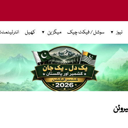
نیوز
سوشل / فیکٹ چیک
میگزین
کھیل
انٹرٹینمنٹ
یروئن