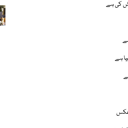
تش کی ہے
ہے
یا ہے
ے
 عکس