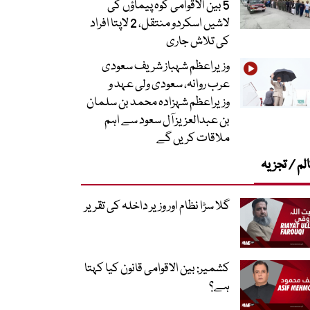
5 بین الاقوامی کوہ پیماؤں کی
لاشیں اسکردو منتقل، 2 لاپتا افراد
کی تلاش جاری
وزیراعظم شہباز شریف سعودی
عرب روانہ، سعودی ولی عہد و
وزیراعظم شہزادہ محمد بن سلمان
بن عبدالعزیز آل سعود سے اہم
ملاقات کریں گے
لم / تجزیہ
گلا سڑا نظام اور وزیر داخلہ کی تقریر
کشمیر: بین الاقوامی قانون کیا کہتا
ہے؟