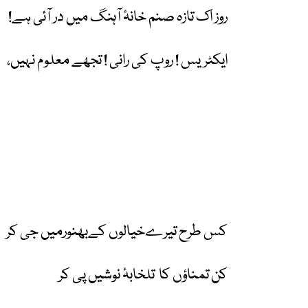
روز اک تازہ صنم خانۂ آہنگ میں در آئی ہے
!
ایکٹریس
!
روپ کی رانی
!
تجھے معلوم نہیں،
کس طرح تیرےخیالوں کےبھنورمیں جی کر
کن تمناؤں کا
تلخابۂ نوشیں پی کر