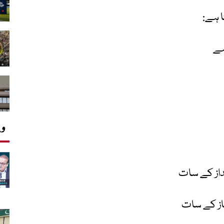
ا ہے
:
ہے
وی
نداز کے سات
از کے سات