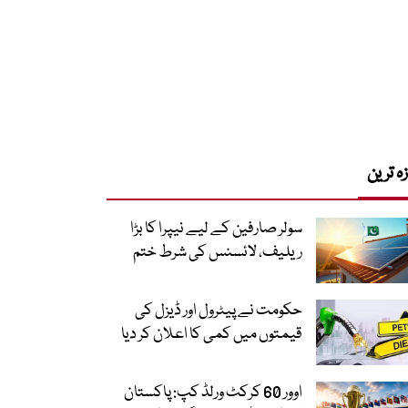
زہ ترین
سولر صارفین کے لیے نیپرا کا بڑا
ریلیف، لائسنس کی شرط ختم
حکومت نے پیٹرول اور ڈیزل کی
قیمتوں میں کمی کا اعلان کر دیا
اوور 60 کرکٹ ورلڈ کپ: پاکستان