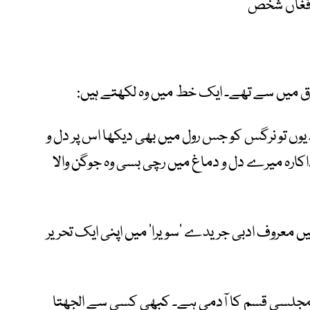
ِ فغاں شخص
ق میں سے تھے۔ ایک خط میں وہ لکھتے ہیں
:
 یوں تو نرگس کو جس رول میں بھی دیکھا اس پر دل و
کارہ میرے دل و دماغ میں رچی بسی وہ جوگن والا
ں معروف ادبی جریدے
‘
سویرا
‘
میں اپنی ایک تحریر
ور مجلسی قسم کا آدمی ہے۔ کبھی کسی سے الجھتا