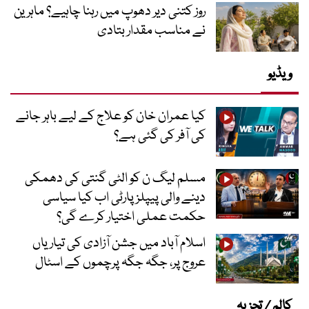
روز کتنی دیر دھوپ میں رہنا چاہیے؟ ماہرین
نے مناسب مقدار بتادی
ویڈیو
کیا عمران خان کو علاج کے لیے باہر جانے
کی آفر کی گئی ہے؟
مسلم لیگ ن کو الٹی گنتی کی دھمکی
دینے والی پیپلز پارٹی اب کیا سیاسی
حکمت عملی اختیار کرے گی؟
اسلام آباد میں جشن آزادی کی تیاریاں
عروج پر، جگہ جگہ پرچموں کے اسٹال
کالم / تجزیہ