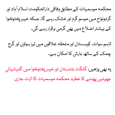
محکمہ موسمیات کے مطابق وفاقی دارالحکومت اسلام آباد اور
گردونواح میں موسم گرم اور خشک رہے گا، جبکہ خیبرپختونخوا
کے بیشتر اضلاع میں بھی گرمی برقرار رہے گی۔
تاہم سوات، کوہستان اور ملحقہ علاقوں میں تیز ہواؤں اور گرج
چمک کے ساتھ بارش کا امکان ہے۔
یہ بھی پڑھیں:
گلگت بلتستان اور خیبرپختونخوا میں گلیشیائی
جھیلیں پھٹنے کا خطرہ، محکمہ موسمیات کا الرٹ جاری