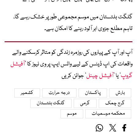
گلگت بلتستان میں موسم مجموعی طور پر خشک رہے گا،
تاہم مطلع جزوی ابر آلود رہنے کا امکان ہے۔
آپ اور آپ کے پیاروں کی روزمرہ زندگی کو متاثر کرسکنے والے
واقعات کی اپ ڈیٹس کے لیے واٹس ایپ پر وی نیوز کا ’
آفیشل
گروپ
‘ یا ’
آفیشل چینل
‘ جوائن کریں
بارش
پاکستان
درجہ حرارت
کشمیر
گرج چمک
گرمی
گلگت بلتستان
محکمہ موسمیات
موسم