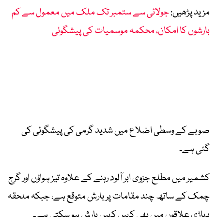
مزید پڑھیں:
جولائی سے ستمبر تک ملک میں معمول سے کم
بارشوں کا امکان، محکمہ موسمیات کی پیشگوئی
صوبے کے وسطی اضلاع میں شدید گرمی کی پیشگوئی کی
گئی ہے۔
کشمیر میں مطلع جزوی ابر آلود رہنے کے علاوہ تیز ہواؤں اور گرج
چمک کے ساتھ چند مقامات پر بارش متوقع ہے، جبکہ ملحقہ
پہاڑی علاقوں میں بھی کہیں کہیں بارش ہو سکتی ہے۔