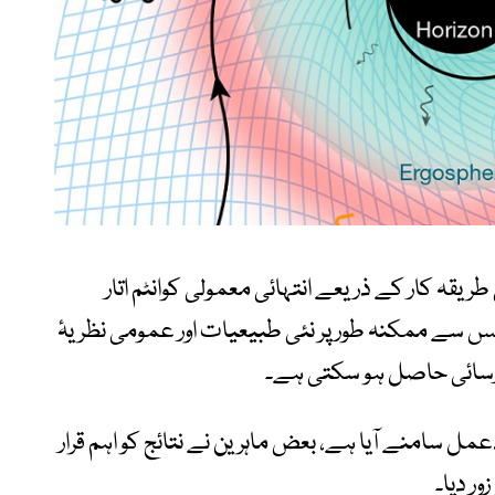
یقہ کار کے ذریعے انتہائی معمولی کوانٹم اتار
س سے ممکنہ طور پر نئی طبیعیات اور عمومی نظریۂ
سائی حاصل ہو سکتی ہے۔
مل سامنے آیا ہے، بعض ماہرین نے نتائج کو اہم قرار
ر دیا۔