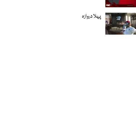
پہلا دروازہ