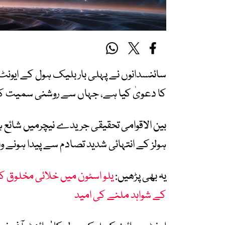
سائنسدانوں نے پہلی بار بلیک ہول کے ایونٹ
کا دعویٰ کیا ہے، جہاں سے روشنی سمیت کوئ
ہولز کے انتہائی شدید تصادم سے پیدا ہونے 
یہ بھی پڑھیں:
یلو اسٹون میں خلائی مخلوق ک
کے شواہد ملنے کی امید