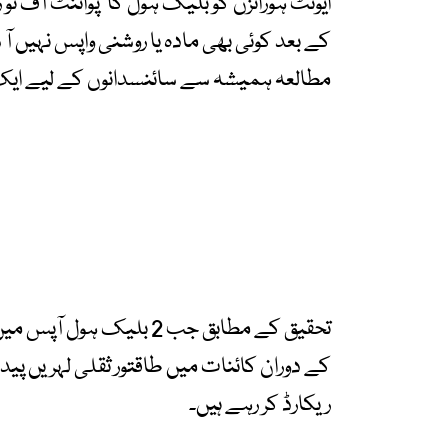
ایونٹ ہورائزن کو بلیک ہول کا ‘پوائنٹ آف نو 
کے بعد کوئی بھی مادہ یا روشنی واپس نہیں 
مطالعہ ہمیشہ سے سائنسدانوں کے لیے ایک ب
تحقیق کے مطابق جب 2 بلی
کے دوران کائنات میں طاقتور ثقلی لہریں پید
ریکارڈ کر رہے ہیں۔