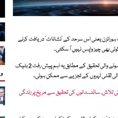
 ہورائزن یعنی اس سرحد کے ‘نشانات’ دریافت کرنے
ی بھی چیز واپس نہیں آ سکتی۔
بین الاقوامی تحقیقی جریدے نیچرمیں شائع ہونے والی تحقیق کے مطابق یہ اہم پیش رفت 2 بلیک
وی
والی ثقلی لہروں کے تجزیے سے ممکن ہوئی۔
ی تلاش، سائنسدانوں کی تحقیق سے مریخ پر زندگی