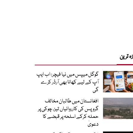
زہ ترین
گوگل میپس میں نیا فیچر: اب ایپ
آپ کے لیے کھانا بھی آرڈر کرے
گی
افغانستان میں طالبان مخالف
گروپس کی کارروائیاں تیز، چوکی پر
حملہ کرکے اسلحہ پر قبضے کا
دعویٰ