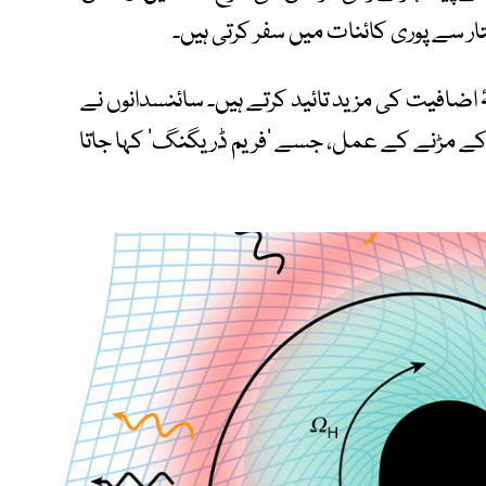
تار سے پوری کائنات میں سفر کرتی ہیں۔
 اضافیت کی مزید تائید کرتے ہیں۔ سائنسدانوں نے
کے مڑنے کے عمل، جسے ‘فریم ڈریگنگ’ کہا جاتا