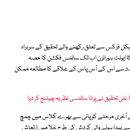
یٹیکل فزکس سے تعلق رکھنے والے تحقیق کے سربراہ
کا ایونٹ ہورائزن اب تک سائنس فکشن کا حصہ
 مدد سے اس کے آس پاس کے علاقے کا مطالعہ ممکن
نئی تحقیق نے پرانا سائنسی نظریہ چیلنج کر دیا
ز کے انضمام کے آخری مرحلے کو پانی سے بھرے گلاس میں چمچ
پیدا ہونے والی گردش کی طرح خلا میں ارتعاش