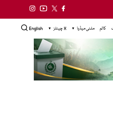
کالم
ملٹی میڈیا
X چینلز
English