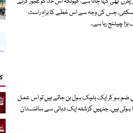
ریٹرن’ بھی کہا جاتا ہے، کیونکہ اس حد کو عبور کرنے
آ سکتی، جس کی وجہ سے اس خطے کا براہِ راست
ڑا چیلنج رہا ہے۔
کا
ک ہول آپس میں ضم ہو کر ایک بلیک ہول بن جاتے ہیں تو اس عمل
ا ہوتی ہیں، جنہیں گزشتہ ایک دہائی سے سائنسدان