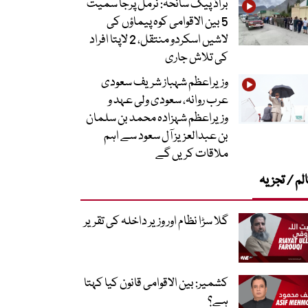
براڈ پیک سانحہ: نرمل پرجا سمیت
5 بین الاقوامی کوہ پیماؤں کی
لاشیں اسکردو منتقل، 2 لاپتا افراد
کی تلاش جاری
وزیراعظم شہباز شریف سعودی
عرب روانہ، سعودی ولی عہد و
وزیراعظم شہزادہ محمد بن سلمان
بن عبدالعزیز آل سعود سے اہم
ملاقات کریں گے
لم / تجزیہ
گلا سڑا نظام اور وزیر داخلہ کی تقریر
کشمیر: بین الاقوامی قانون کیا کہتا
ہے؟