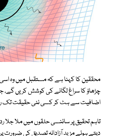
محققین کا کہنا ہے کہ مستقبل میں وہ اسی طر
چڑھاؤ کا سراغ لگانے کی کوشش کریں گے، ج
اضافیت سے ہٹ کر کسی نئی حقیقت تک ر
تاہم تحقیق پر سائنسی حلقوں میں ملا جلا ردع
دیتے ہوئے مزید آزادانہ تصدیق کی ضرورت پر زو