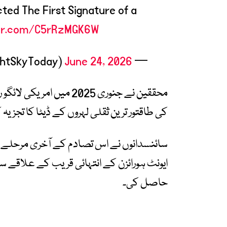
ted The First Signature of a
ter.com/C5rRzMGK6W
June 24, 2026
— Night Sky Today (@NightSkyToday)
محققین نے جنوری 2025 م
کی طاقتور ترین ثقلی لہروں کے ڈیٹا کا تجزیہ ک
سائنسدانوں نے اس تصادم کے آخری مرحلے میں
ایونٹ ہورائزن کے انتہائی قریب کے علاقے
حاصل کی۔