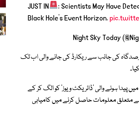
JUST IN
: Scientists May Have Detec
Black Hole's Event Horizon.
pic.twit
یں امریکی لائگو رصدگاہ کی جانب سے ریکارڈ کی جانے والی اب تک
یا۔
 پیدا ہونے والی ‘ڈائریکٹ ویوز’ کو الگ کر کے
 سے متعلق معلومات حاصل کرنے میں کامیابی