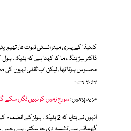
کینیڈا کے پیری میٹر انسٹی ٹیوٹ فار تھیور
ڈاکٹر سِژینگ ما کا کہنا ہے کہ بلیک ہول 
محسوس ہوتا تھا، لیکن اب ثقلی لہروں کی
ہو رہا ہے۔
مزید پڑھیں:
سورج زمین کو نہیں نگل سکے گا، 
انہوں نے بتایا کہ 2 بلیک ہول
گھمانے سے تشبیہ دی جا سکتی ہے، جس سے 