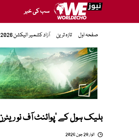
سب کی خبر
صفحہ اول
تازہ ترین
آزاد کشمیر الیکشن 2026
بلیک ہول کے ‘پوائنٹ آف نو ریٹرن
اتوار 28 جون 2026