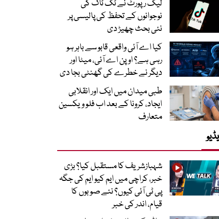
لیک رپورٹ نے ٹک ٹاک کی
نوجوانوں کے تحفظ کی پالیسی پر
نئی بحث چھیڑ دی
کیا اے آئی واقعی قابو سے باہر ہو
رہی ہے؟ اوپن اے آئی، میٹا اور
دیگر نے خطرے کی گھنٹی بجا دی
طبی میدان میں ایک اور انقلابی
ایجاد، کرونا کے بعد اب فلو ویکسین
متعارف
ڈیو
شہبازشریف کا مستقبل کیا؟ بڑی
خبر، کراچی میں ایم کیو ایم کی جگہ
پی ٹی آئی کیوں؟ نئے صوبوں کا
قیام، اندر کی خبر