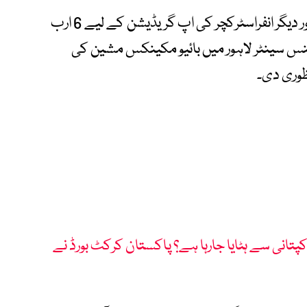
بورڈ نے نیشنل بینک کرکٹ اسٹیڈیم کراچی اور دیگر انفراسٹرکچر کی اپ گریڈیشن کے لیے 6 ارب
رمنس سینٹر لاہور میں بائیو مکینکس مشین کی
ظوری دی۔
تانی سے ہٹایا جارہا ہے؟ پاکستان کرکٹ بورڈ نے