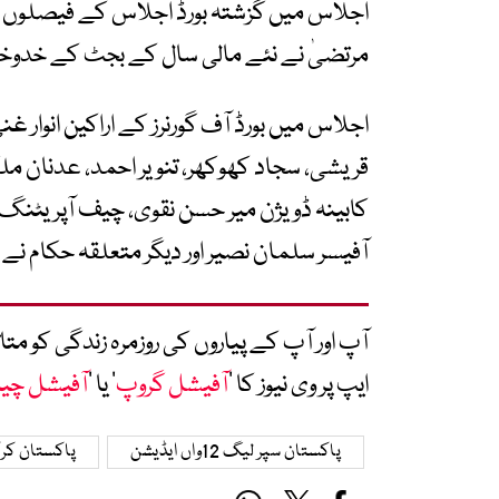
اجلاس میں گزشتہ بورڈ اجلاس کے فیصلوں ک
مرتضیٰ نے نئے مالی سال کے بجٹ کے خدوخال 
اجلاس میں بورڈ آف گورنرز کے اراکین انوار 
قریشی، سجاد کھوکھر، تنویر احمد، عدنان م
کابینہ ڈویژن میر حسن نقوی، چیف آپریٹنگ 
آفیسر سلمان نصیر اور دیگر متعلقہ حکام ن
آپ اور آپ کے پیاروں کی روزمرہ زندگی کو 
ایپ پر وی نیوز کا ’
آفیشل گروپ
‘ یا ’
آفیشل چی
پاکستان سپر لیگ 12واں ایڈیشن
پاکستان کرک