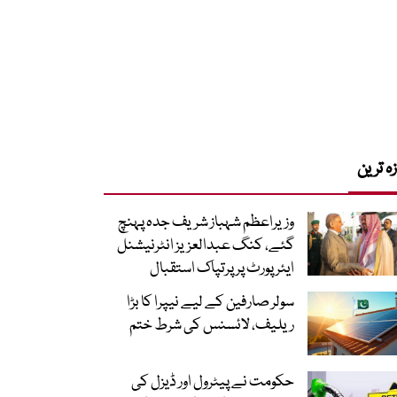
زہ ترین
وزیراعظم شہباز شریف جدہ پہنچ
گئے، کنگ عبدالعزیز انٹرنیشنل
ایئر پورٹ پر پرتپاک استقبال
سولر صارفین کے لیے نیپرا کا بڑا
ریلیف، لائسنس کی شرط ختم
حکومت نے پیٹرول اور ڈیزل کی