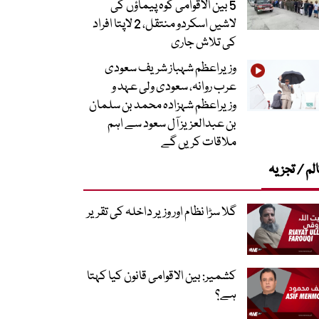
5 بین الاقوامی کوہ پیماؤں کی
لاشیں اسکردو منتقل، 2 لاپتا افراد
کی تلاش جاری
وزیراعظم شہباز شریف سعودی
عرب روانہ، سعودی ولی عہد و
وزیراعظم شہزادہ محمد بن سلمان
بن عبدالعزیز آل سعود سے اہم
ملاقات کریں گے
لم / تجزیہ
گلا سڑا نظام اور وزیر داخلہ کی تقریر
کشمیر: بین الاقوامی قانون کیا کہتا
ہے؟