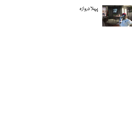
پہلا دروازہ