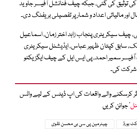
ی توثیق کی گئی، جبکہ چیف فنانشل آفیسر جاوید
اور مالیاتی اعداد و شمار پر تفصیلی بریفنگ دی۔
غنی، چیف سیکریٹری پنجاب زاہد اختر زمان، اسماعیل
لک، سابق کپتان ظہیر عباس، ایڈیشنل سیکریٹری
آفیسر سمیر احمد، پی ایس ایل کے چیف ایگزیکٹو
ے شرکت کی۔
متاثر کرسکنے والے واقعات کی اپ ڈیٹس کے لیے واٹس
نل
‘ جوائن کریں
ٹ بورڈ
چیئرمین پی سی بی محسن نقوی