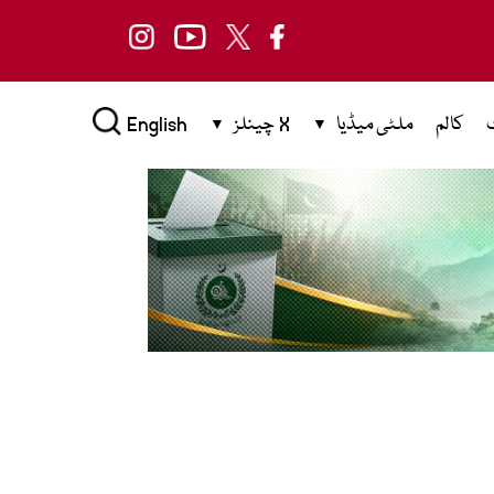
کالم
ملٹی میڈیا
X چینلز
English