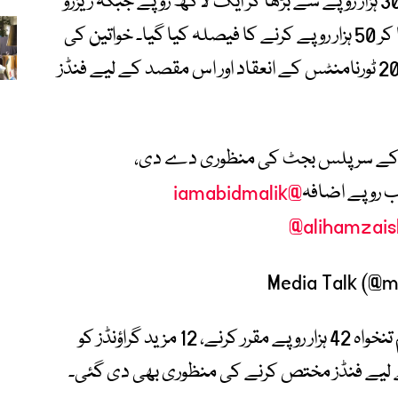
قائداعظم ٹرافی کے کھلاڑیوں کی میچ فیس 30 ہزار روپے سے بڑھا کر ایک لاکھ روپے جبکہ ریزرو
کھلاڑیوں کی میچ فیس 15 ہزار روپے سے بڑھا کر 50 ہزار روپے کرنے کا فیصلہ کیا گیا۔ خواتین کی
کرکٹ کے فروغ کے لیے ویمنز ون ڈے اور ٹی20 ٹورنامنٹس کے انعقاد اور اس مقصد کے لیے فنڈز
 سی بی بورڈ آف گورنرز نے 2026-27 کے سرپلس بجٹ کی منظوری دے دی،
 روپے اضافہ
@iamabidmalik
@alihamzais
اجلاس میں ریجنل گراؤنڈ اسٹاف کی کم از کم تنخواہ 42 ہزار روپے مقرر کرنے، 12 مزید گراؤنڈز کو
ے لیے فنڈز مختص کرنے کی منظوری بھی دی گئی۔