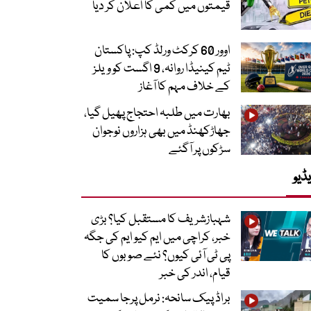
قیمتوں میں کمی کا اعلان کر دیا
اوور 60 کرکٹ ورلڈ کپ: پاکستان
ٹیم کینیڈا روانہ، 9 اگست کو ویلز
کے خلاف مہم کا آغاز
بھارت میں طلبہ احتجاج پھیل گیا،
جھاڑکھنڈ میں بھی ہزاروں نوجوان
سڑکوں پر آگئے
ڈیو
شہبازشریف کا مستقبل کیا؟ بڑی
خبر، کراچی میں ایم کیو ایم کی جگہ
پی ٹی آئی کیوں؟ نئے صوبوں کا
قیام، اندر کی خبر
براڈ پیک سانحہ: نرمل پرجا سمیت