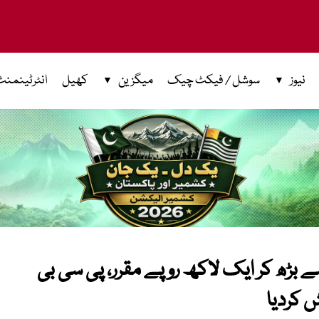
نیوز
سوشل / فیکٹ چیک
میگزین
کھیل
انٹرٹینمنٹ
میچ کی فیس 30 ہزار سے بڑھ کر ایک لاکھ روپے مقرر، پی سی بی