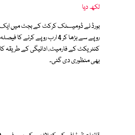
لکھ دیا
روپے سے بڑھا کر 4 ارب روپے کر
کنٹریکٹ کے فارمیٹ، ادائیگی کے طریقہ کار
بھی منظوری دی گئی۔