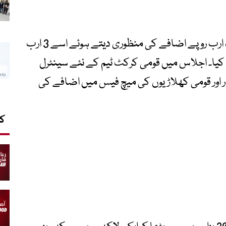
بورڈ نے ڈومیسٹک کرکٹ کے بجٹ میں ایک ارب روپے اضافے کی منظوری دیتے ہوئے اسے 3 ارب
نے کا فیصلہ کیا۔ اجلاس میں قومی کرکٹ ٹیم کے نئے سینٹرل
 اور قومی کھلاڑیوں کی میچ فیس میں اضافے کی
کا