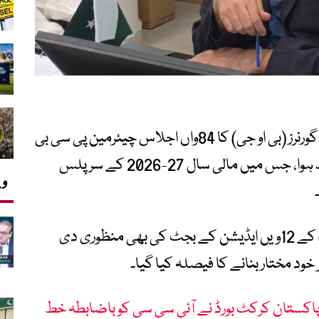
پاکستان کرکٹ بورڈ (پی سی بی) کے بورڈ آف گورنرز (بی او جی) کا 84واں اجلاس چیئرمین پی سی بی
محسن نقوی کی زیر صدارت لاہور میں منعقد ہوا، جس میں مالی سال 27-2026 کے سرپلس
وی
اجلاس میں پاکستان سپر لیگ (پی ایس ایل) کے 12ویں ایڈیشن کے بجٹ کی بھی منظوری دی
 خود مختار بنانے کا فیصلہ کیا گیا۔
اکستان کرکٹ بورڈ نے آئی سی سی کو باضابطہ خط