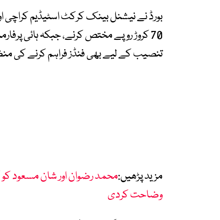
70 کروڑ روپے مختص کرنے، جبکہ ہائی پرفا
تنصیب کے لیے بھی فنڈز فراہم کرنے کی من
مزید پڑھیں:
محمد رضوان اور شان مسعود کو کپ
وضاحت کردی