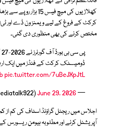
مختص کرنے کی بھی منظوری دی گئی۔
پی
ڈومیسٹک کرکٹ کے فنڈز میں ایک ارب
b
pic.twitter.com/7uBeJXpJtL
June 29, 2026
— Media Talk (@mediatalk922)
آپریشنل کرنے اور مطلوبہ ہیومن ریسورس ک