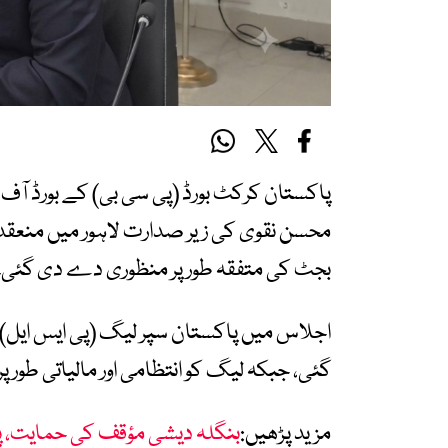
بجٹ کی متفقہ طور پر منظوری دے دی گئی۔
گئی، جبکہ لیگ کو انتظامی اور مالیاتی طور پر
مزید پڑھیں:
بنگلہ دیشی مؤقف کی حمایت، پ