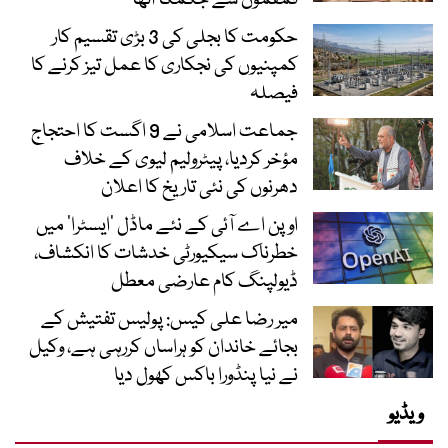
حکومت کا بجلی کی 3 بڑی تقسیم کار
کمپنیوں کی نجکاری کا عمل تیز کرنے کا
فیصلہ
جماعت اسلامی نے 9 اگست کا احتجاج
مؤخر کردیا، پیٹرولیم لیوی کے خلاف
دھرنوں کی نئی تاریخ کا اعلان
اوپن اے آئی کے نئے ماڈل ’ایسٹرا‘ میں
خطرناک سیکیورٹی خدشات کا انکشاف،
ڈیولپنگ کام عارضی معطل
میر رضا علی کیس: پولیس تفتیش کے
بجائے خاندان کو ہراساں کررہی ہے، وکیل
نے نیا پنڈورا باکس کھول دیا
ویڈیو