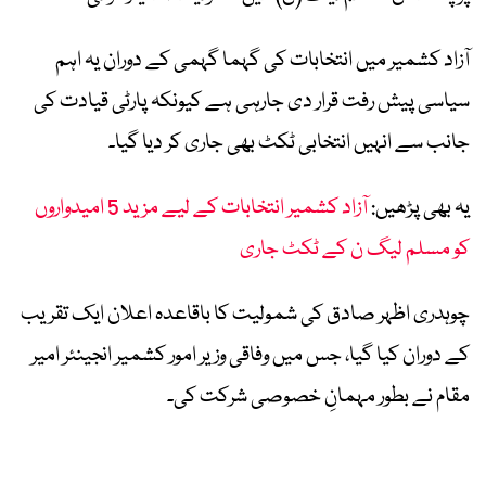
آزاد کشمیر میں انتخابات کی گہما گہمی کے دوران یہ اہم
سیاسی پیش رفت قرار دی جارہی ہے کیونکہ پارٹی قیادت کی
جانب سے انہیں انتخابی ٹکٹ بھی جاری کر دیا گیا۔
یہ بھی پڑھیں:
آزاد کشمیر انتخابات کے لیے مزید 5 امیدواروں
کو مسلم لیگ ن کے ٹکٹ جاری
چوہدری اظہر صادق کی شمولیت کا باقاعدہ اعلان ایک تقریب
کے دوران کیا گیا، جس میں وفاقی وزیر امور کشمیر انجینئر امیر
مقام نے بطور مہمانِ خصوصی شرکت کی۔