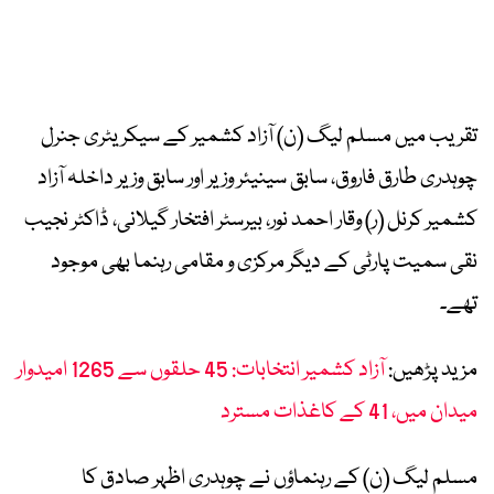
تقریب میں مسلم لیگ (ن) آزاد کشمیر کے سیکریٹری جنرل
چوہدری طارق فاروق، سابق سینیئر وزیر اور سابق وزیر داخلہ آزاد
کشمیر کرنل (ر) وقار احمد نور، بیرسٹر افتخار گیلانی، ڈاکٹر نجیب
نقی سمیت پارٹی کے دیگر مرکزی و مقامی رہنما بھی موجود
تھے۔
مزید پڑھیں:
آزاد کشمیر انتخابات: 45 حلقوں سے 1265 امیدوار
میدان میں، 41 کے کاغذات مسترد
مسلم لیگ (ن) کے رہنماؤں نے چوہدری اظہر صادق کا