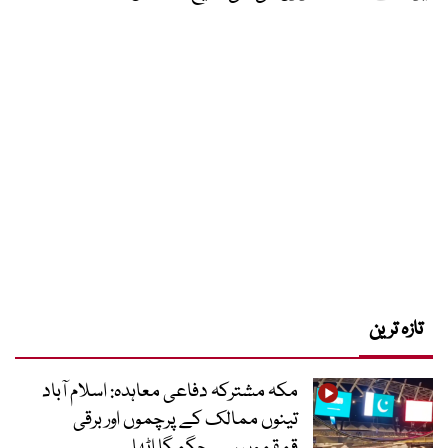
تازہ ترین
مکہ مشترکہ دفاعی معاہدہ: اسلام آباد
تینوں ممالک کے پرچموں اور برقی
قمقموں سے جگمگا اٹھا