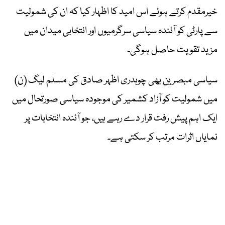
خیرمقدم کرتے ہوئے اس امید کا اظہار کیا کہ ان کی شمولیت
سے پارٹی کو آئندہ سیاسی سرگرمیوں اور انتخابی میدان میں
مزید تقویت حاصل ہوگی۔
سیاسی مبصرین بھی چوہدری اظہر صادق کی مسلم لیگ (ن)
میں شمولیت کو آزاد کشمیر کی موجودہ سیاسی صورتحال میں
ایک اہم پیش رفت قرار دے رہے ہیں، جو آئندہ انتخابات پر
نمایاں اثرات مرتب کر سکتی ہے۔