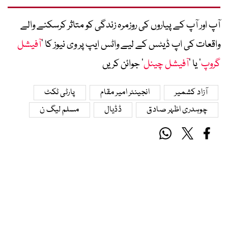
آپ اور آپ کے پیاروں کی روزمرہ زندگی کو متاثر کرسکنے والے
واقعات کی اپ ڈیٹس کے لیے واٹس ایپ پر وی نیوز کا ’
آفیشل
گروپ
‘ یا ’
آفیشل چینل
‘ جوائن کریں
آزاد کشمیر
انجینئر امیر مقام
پارٹی ٹکٹ
چوہدری اظہر صادق
ڈڈیال
مسلم لیگ ن