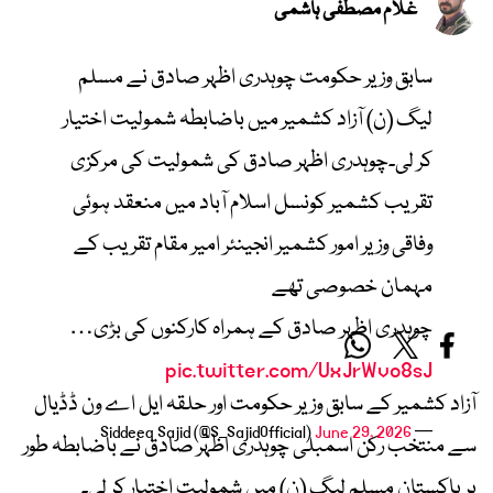
غلام مصطفیٰ ہاشمی
سابق وزیر حکومت چوہدری اظہر صادق نے مسلم
لیگ (ن) آزاد کشمیر میں باضابطہ شمولیت اختیار
کر لی۔چوہدری اظہر صادق کی شمولیت کی مرکزی
تقریب کشمیر کونسل اسلام آباد میں منعقد ہوئی
وفاقی وزیر امور کشمیر انجینئر امیر مقام تقریب کے
مہمان خصوصی تھے
چوہدری اظہر صادق کے ہمراہ کارکنوں کی بڑی…
pic.twitter.com/UxJrWvo8sJ
آزاد کشمیر کے سابق وزیر حکومت اور حلقہ ایل اے ون ڈڈیال
June 29, 2026
— Siddeeq Sajid (@S_SajidOfficial)
سے منتخب رکن اسمبلی چوہدری اظہر صادق نے باضابطہ طور
پر پاکستان مسلم لیگ (ن) میں شمولیت اختیار کر لی۔