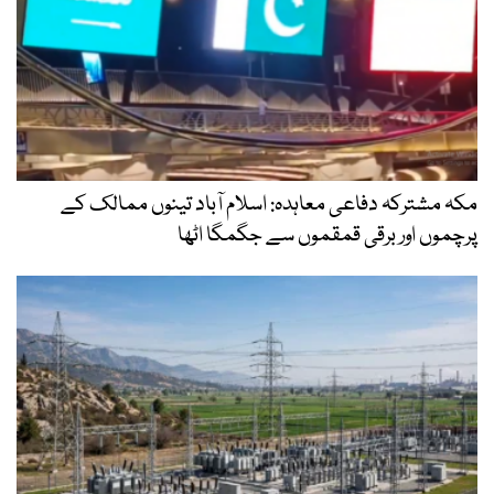
مکہ مشترکہ دفاعی معاہدہ: اسلام آباد تینوں ممالک کے
پرچموں اور برقی قمقموں سے جگمگا اٹھا