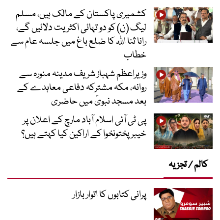
کشمیری پاکستان کے مالک ہیں، مسلم
لیگ (ن) کو دو تہائی اکثریت دلائیں گے،
رانا ثنا اللہ کا ضلع باغ میں جلسہ عام سے
خطاب
وزیراعظم شہباز شریف مدینہ منورہ سے
روانہ، مکہ مشترکہ دفاعی معاہدے کے
بعد مسجد نبویؐ میں حاضری
پی ٹی آئی اسلام آباد مارچ کے اعلان پر
خیبر پختونخوا کے اراکین کیا کہتے ہیں؟
کالم / تجزیہ
پرانی کتابوں کا اتوار بازار