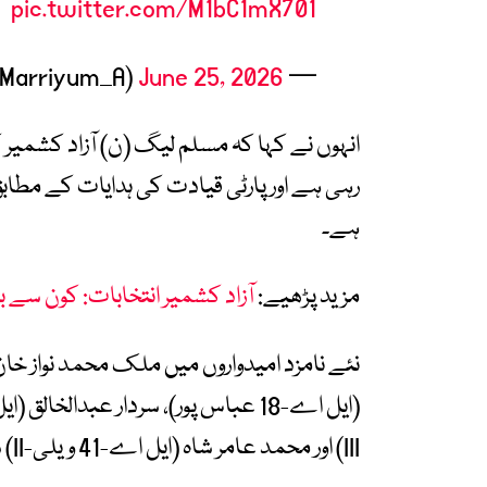
pic.twitter.com/M1bC1mX701
June 25, 2026
— Marriyum Aurangzeb (@Marriyum_A)
انہوں نے کہا کہ مسلم لیگ (ن) آزاد کشمیر 
رہی ہے اور پارٹی قیادت کی ہدایات کے مطابق
ہے۔
مزید پڑھیے:
آزاد کشمیر انتخابات: کون سے
III) اور محمد عامر شاہ (ایل اے-41 ویلی-II) شامل ہیں۔