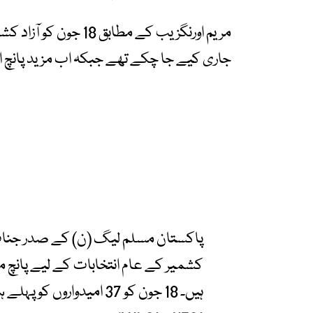
جاری کیے جا چکے تھے جبکہ اب مزید پانچ امیدو
پاکستان مسلم لیگ (ن) کے صدر جناب
کشمیر کے عام انتخابات کے لیے پانچ مز
ہیں۔ 18 جون کو 37 امیدواروں کو پہلے ہی پارٹی ٹکٹ جاری ہو چکے ہیں۔