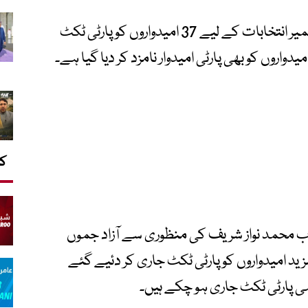
مریم اورنگزیب کے مطابق 18 جون کو آزاد کشمیر انتخابات کے لیے 37 امیدواروں کو پارٹی ٹکٹ
اروں کو بھی پارٹی امیدوار نامزد کر دیا گیا ہے۔
کا
 محمد نواز شریف کی منظوری سے آزاد جموں
ید امیدواروں کو پارٹی ٹکٹ جاری کر دئیے گئے