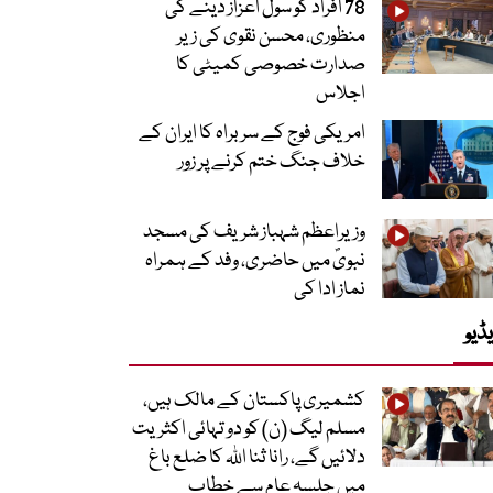
78 افراد کو سول اعزاز دینے کی
منظوری، محسن نقوی کی زیر
صدارت خصوصی کمیٹی کا
اجلاس
امریکی فوج کے سربراہ کا ایران کے
خلاف جنگ ختم کرنے پر زور
وزیراعظم شہباز شریف کی مسجد
نبویؐ میں حاضری، وفد کے ہمراہ
نماز ادا کی
ڈیو
کشمیری پاکستان کے مالک ہیں،
مسلم لیگ (ن) کو دو تہائی اکثریت
دلائیں گے، رانا ثنا اللہ کا ضلع باغ
میں جلسہ عام سے خطاب