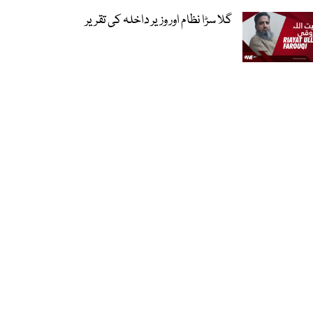
گلا سڑا نظام اور وزیر داخلہ کی تقریر