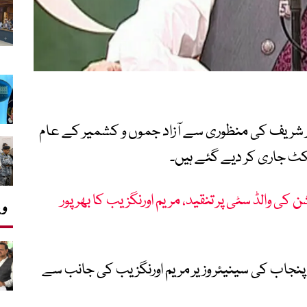
 شریف کی منظوری سے آزاد جموں و کشمیر کے عام
کی والڈ سٹی پر تنقید، مریم اورنگزیب کا بھرپور
وی
 پنجاب کی سینیئر وزیر مریم اورنگزیب کی جانب سے