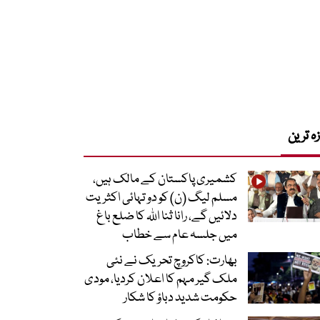
زہ ترین
کشمیری پاکستان کے مالک ہیں،
مسلم لیگ (ن) کو دو تہائی اکثریت
دلائیں گے، رانا ثنا اللہ کا ضلع باغ
میں جلسہ عام سے خطاب
بھارت: کاکروچ تحریک نے نئی
ملک گیر مہم کا اعلان کردیا، مودی
حکومت شدید دباؤ کا شکار