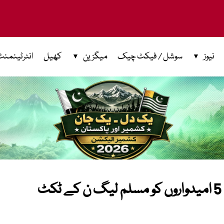
نیوز
سوشل / فیکٹ چیک
میگزین
کھیل
انٹرٹینمنٹ
آزاد کشمیر انتخابات کے لیے مزید 5 امیدواروں کو مسلم لیگ ن کے ٹکٹ