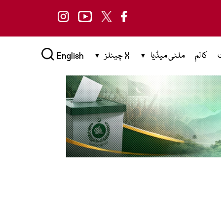
کالم
ملٹی میڈیا
X چینلز
English