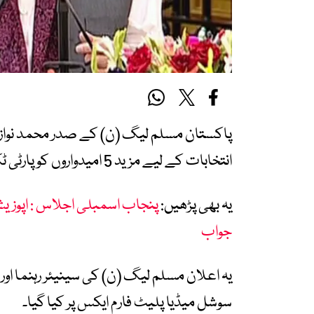
پاکستان مسلم لیگ (ن) کے صدر محمد نواز
انتخابات کے لیے مزید 5 امیدواروں کو پارٹی ٹکٹ جاری کر دیے گئے ہیں۔
یہ بھی پڑھیں:
پنجاب اسمبلی اجلاس : اپوزیشن 
جواب
یہ اعلان مسلم لیگ (ن) کی سینیئر رہنما اور
سوشل میڈیا پلیٹ فارم ایکس پر کیا گیا۔