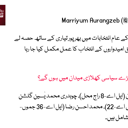
کے عام انتخابات میں بھرپور تیاری کے ساتھ حصہ لے
 امیدواروں کے انتخاب کا عمل مکمل کیا جا رہا
 بڑے سیاسی کھلاڑی میدان میں ہوں گے؟
نئے نامزد امیدواروں میں ملک محمد نواز خان (ایل اے-8 راج محل)، چوہدری محمد یٰسین گلشن
(ایل اے-18 عباس پور)، سردار عبدالخالق (ایل اے-22)، محمد احسن رضا (ایل اے-36 جموں-