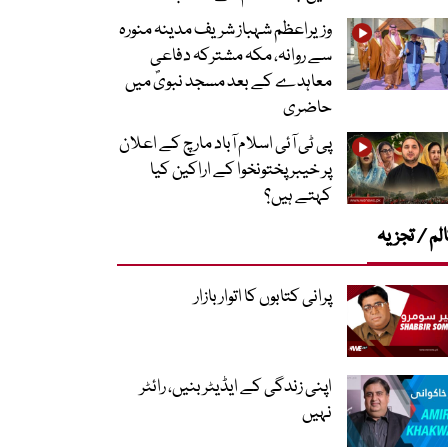
وزیراعظم شہباز شریف مدینہ منورہ
سے روانہ، مکہ مشترکہ دفاعی
معاہدے کے بعد مسجد نبویؐ میں
حاضری
پی ٹی آئی اسلام آباد مارچ کے اعلان
پر خیبر پختونخوا کے اراکین کیا
کہتے ہیں؟
لم / تجزیہ
پرانی کتابوں کا اتوار بازار
اپنی زندگی کے ایڈیٹر بنیں، رائٹر
نہیں