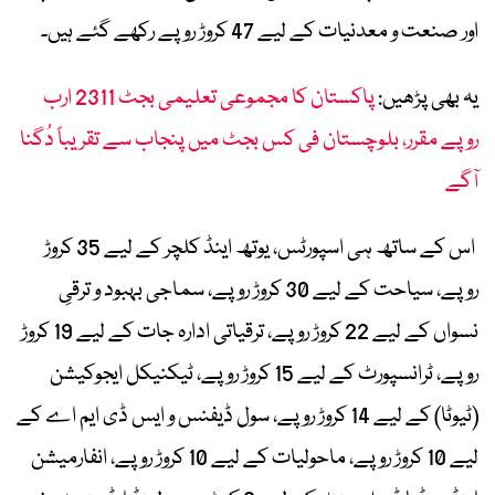
اور صنعت و معدنیات کے لیے 47 کروڑ روپے رکھے گئے ہیں۔
یہ بھی پڑھیں:
پاکستان کا مجموعی تعلیمی بجٹ 2311 ارب
روپے مقرر، بلوچستان فی کس بجٹ میں پنجاب سے تقریباً دُگنا
آگے
اس کے ساتھ ہی اسپورٹس، یوتھ اینڈ کلچر کے لیے 35 کروڑ
روپے، سیاحت کے لیے 30 کروڑ روپے، سماجی بہبود و ترقیِ
نسواں کے لیے 22 کروڑ روپے، ترقیاتی ادارہ جات کے لیے 19 کروڑ
روپے، ٹرانسپورٹ کے لیے 15 کروڑ روپے، ٹیکنیکل ایجوکیشن
(ٹیوٹا) کے لیے 14 کروڑ روپے، سول ڈیفنس و ایس ڈی ایم اے کے
لیے 10 کروڑ روپے، ماحولیات کے لیے 10 کروڑ روپے، انفارمیشن