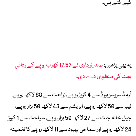
کیے گئے ہیں۔
یہ بھی پڑھیں:
صدر زرداری نے 17.57 کھرب روپے کے وفاقی
بجٹ کی منظوری دے دی۔
آرمڈ سروسز بورڈ سے 4 کروڑ روپے، زراعت سے 88 لاکھ روپے،
لیبر سے 50 لاکھ روپے، ابریشم سے 43 لاکھ 50 ہزار روپے،
جیل خانہ جات سے 27 لاکھ 50 ہزار روپے، سیاحت سے 1 کروڑ
24 لاکھ روپے اور سماجی بہبود سے 11 لاکھ روپے کا تخمینہ