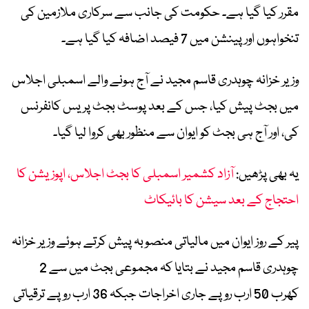
مقرر کیا گیا ہے۔ حکومت کی جانب سے سرکاری ملازمین کی
تنخواہوں اور پینشن میں 7 فیصد اضافہ کیا گیا ہے۔
وزیر خزانہ چوہدری قاسم مجید نے آج ہونے والے اسمبلی اجلاس
میں بجٹ پیش کیا، جس کے بعد پوسٹ بجٹ پریس کانفرنس
کی، اور آج ہی بجٹ کو ایوان سے منظور بھی کروا لیا گیا۔
یہ بھی پڑھیں:
آزاد کشمیر اسمبلی کا بجٹ اجلاس، اپوزیشن کا
احتجاج کے بعد سیشن کا بائیکاٹ
پیر کے روز ایوان میں مالیاتی منصوبہ پیش کرتے ہوئے وزیر خزانہ
چوہدری قاسم مجید نے بتایا کہ مجموعی بجٹ میں سے 2
کھرب 50 ارب روپے جاری اخراجات جبکہ 36 ارب روپے ترقیاتی