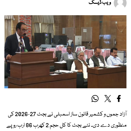
ویب ڈیسک
آزاد جموں و کشمیر قانون ساز اسمبلی نے بجٹ 27-2026 کی
منظوری دے دی۔ نئے بجٹ کا کل حجم 2 کھرب 86 ارب روپے