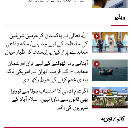
ویڈیو
’اللہ تعالیٰ نے پاکستان کو حرمین شریفین
کی حفاظت کے لیے چنا ہے‘، مکہ دفاعی
معاہدے پر اراکین پارلیمنٹ کا اظہار خیال
آبنائے ہرمز کھولنے کے لیے ایران اور عمان
معاہدے کے قریب، تہران نے امریکی ناکہ
بندی ختم کرنے کی شرط رکھ دی
اگر عام آدمی کا احتساب ہوتا ہے تو وزرا
بھی قانون سے ماورا نہیں، اسلام آباد کے
شہریوں کی رائے
کالم / تجزیہ