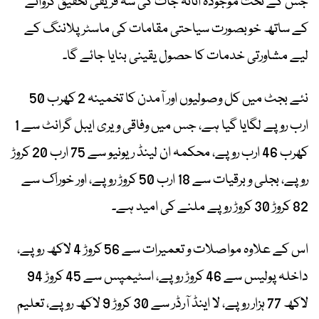
جس کے تحت موجودہ اثاثہ جات کی سہ فریقی تحقیق کروانے
کے ساتھ خوبصورت سیاحتی مقامات کی ماسٹر پلاننگ کے
لیے مشاورتی خدمات کا حصول یقینی بنایا جائے گا۔
نئے بجٹ میں کل وصولیوں اور آمدن کا تخمینہ 2 کھرب 50
ارب روپے لگایا گیا ہے، جس میں وفاقی ویری ایبل گرانٹ سے 1
کھرب 46 ارب روپے، محکمہ ان لینڈ ریونیو سے 75 ارب 20 کروڑ
روپے، بجلی و برقیات سے 18 ارب 50 کروڑ روپے، اور خوراک سے
82 کروڑ 30 کروڑ روپے ملنے کی امید ہے۔
اس کے علاوہ مواصلات و تعمیرات سے 56 کروڑ 4 لاکھ روپے،
داخلہ پولیس سے 46 کروڑ روپے، اسٹیمپس سے 45 کروڑ 94
لاکھ 77 ہزار روپے، لا اینڈ آرڈر سے 30 کروڑ 9 لاکھ روپے، تعلیم