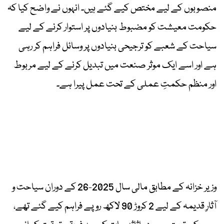
منصوبوں کے لیے مختص کیے گئے ہیں۔ انہوں نے واضح کیا کہ
حکومت معیشت کو مضبوط بنیادوں پر استوار کرنے کے لیے
سیاحت کے شعبے کو ترجیحی بنیادوں پر وسائل فراہم کر رہی
ہے اور اسے ایک موثر صنعت میں تبدیل کرنے کے لیے مربوط
اور منظم حکمتِ عملی کے تحت عمل پیرا ہے۔
وزیر خزانہ کے مطابق مالی سال 2025-26 کے دوران سیاحت و
آثارِ قدیمہ کے لیے 2 کروڑ 90 لاکھ روپے فراہم کیے گئے تھے،