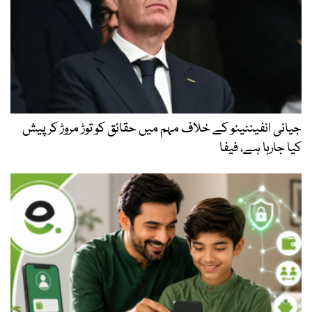
جیانی انفینٹینو کے خلاف مہم میں حقائق کو توڑ مروڑ کر پیش
کیا جارہا ہے، فیفا