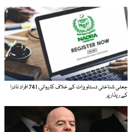
جعلی شناختی دستاویزات کے خلاف کارروائی، 741 افراد نادرا
کے ریڈار پر