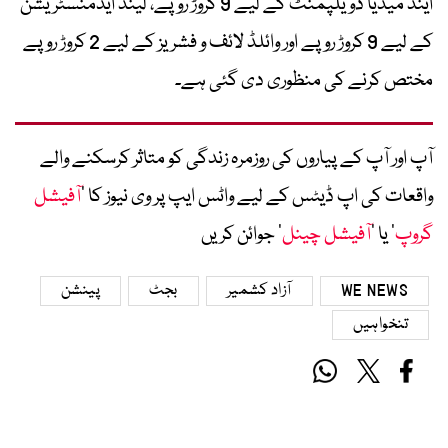
اینڈ میڈیا ڈویلپمنٹ کے لیے 9 کروڑ روپے، لینڈ ایڈمنسٹریشن
کے لیے 9 کروڑ روپے اور وائلڈ لائف و فشریز کے لیے 2 کروڑ روپے
مختص کرنے کی منظوری دی گئی ہے۔
آپ اور آپ کے پیاروں کی روزمرہ زندگی کو متاثر کرسکنے والے
واقعات کی اپ ڈیٹس کے لیے واٹس ایپ پر وی نیوز کا ’
آفیشل
گروپ
‘ یا ’
آفیشل چینل
‘ جوائن کریں
WE NEWS
آزاد کشمیر
بجٹ
پینشن
تنخواہیں