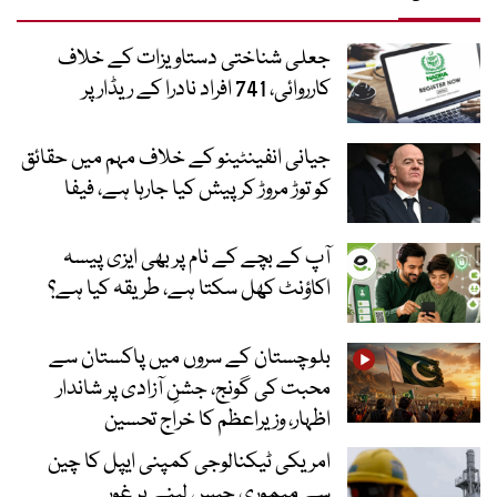
جعلی شناختی دستاویزات کے خلاف
کارروائی، 741 افراد نادرا کے ریڈار پر
جیانی انفینٹینو کے خلاف مہم میں حقائق
کو توڑ مروڑ کر پیش کیا جارہا ہے، فیفا
آپ کے بچے کے نام پر بھی ایزی پیسہ
اکاؤنٹ کھل سکتا ہے، طریقہ کیا ہے؟
بلوچستان کے سروں میں پاکستان سے
محبت کی گونج، جشنِ آزادی پر شاندار
اظہار، وزیراعظم کا خراج تحسین
امریکی ٹیکنالوجی کمپنی ایپل کا چین
سے میموری چپس لینے پر غور