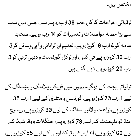
مختص ہیں۔
ترقیاتی اخراجات کا کل حجم 36 ارب روپے ہے، جس میں سب
سے بڑا حصہ مواصلات و تعمیرات کو 14 ارب روپے، صحتِ
عامہ کو 4 ارب 10 کروڑ روپے، تعلیم اور توانائی و آبی وسائل کو 3
ارب 30 کروڑ روپے فی کس، اور لوکل گورنمنٹ و دیہی ترقی کو 3
ارب 20 کروڑ روپے دیے گئے ہیں۔
ترقیاتی بجٹ کے دیگر حصوں میں فزیکل پلاننگ و ہاؤسنگ کے
لیے 1 ارب 70 کروڑ روپے، گورننس و متفرق کے لیے 1 ارب 35
کروڑ روپے، زراعت و لائیو اسٹاک کے لیے 90 کروڑ روپے، ریسرچ
اینڈ ڈویلپمنٹ کے لیے 78 کروڑ روپے، جنگلات و واٹر شیڈ کے
لیے 60 کروڑ روپے، انفارمیشن ٹیکنالوجی کے لیے 55 کروڑ روپے،