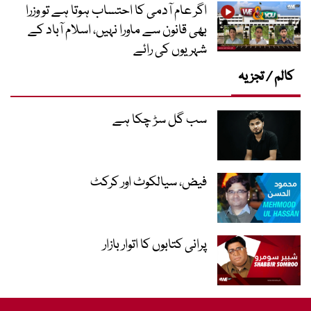
اگر عام آدمی کا احتساب ہوتا ہے تو وزرا
بھی قانون سے ماورا نہیں، اسلام آباد کے
شہریوں کی رائے
کالم / تجزیہ
سب گل سڑ چکا ہے
فیض، سیالکوٹ اور کرکٹ
پرانی کتابوں کا اتوار بازار