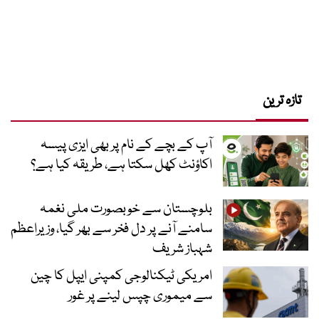
تازہ ترین
آپ کے بچے کے نام پر بھی ایزی پیسہ
اکاؤنٹ کھل سکتا ہے، طریقہ کیا ہے؟
بلوچستان سے خوبصورت ملی نغمہ
سامنے آنے پر دل فخر سے بھر گیا، وزیراعظم
شہباز شریف
امریکی ٹیکنالوجی کمپنی ایپل کا چین
سے میموری چپس لینے پر غور