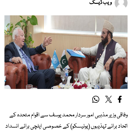
ویب ڈیسک
وفاقی وزیر مذہبی امور سردار محمد یوسف سے اقوام متحدہ کے
اتحاد برائے تہذیبوں
(یونیسکو)
کے خصوصی ایلچی برائے انسداد