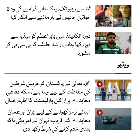
ثنا سے زیبو تک، پاکستانی ڈراموں کی وہ 6
خواتین جنہوں نے ہار ماننے سے انکار کیا
دورہ انگلینڈ میں بابر اعظم کو میڈیا سے
دور رکھا جائے، راشد لطیف کا پی سی بی کو
مشورہ
ویڈیو
’اللہ تعالیٰ نے پاکستان کو حرمین شریفین
کی حفاظت کے لیے چنا ہے‘، مکہ دفاعی
معاہدے پر اراکین پارلیمنٹ کا اظہار خیال
آبنائے ہرمز کھولنے کے لیے ایران اور عمان
معاہدے کے قریب، تہران نے امریکی ناکہ
بندی ختم کرنے کی شرط رکھ دی