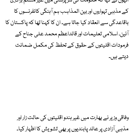
انہوں نے کہا کہ حکومت کی سرپرستی میں غیر مسلم برادری
کے مذہبی تہواروں اور بین المذاہب ہم آہنگی کانفرنسوں کا
باقاعدگی سے انعقاد کیا جاتا ہے۔ ان کا کہنا تھا کہ پاکستان کا
آئین، اسلامی تعلیمات اور قائداعظم محمد علی جناح کے
فرمودات اقلیتوں کے حقوق کے تحفظ کی مکمل ضمانت
دیتے ہیں۔
وفاقی وزیر نے بھارت میں غیر ہندو اقلیتوں کی حالت زار اور
مذہبی آزادی پر عائد پابندیوں پر بھی تشویش کا اظہار کیا۔