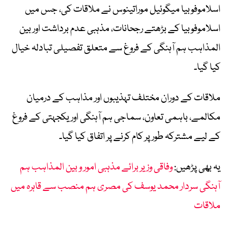
اسلاموفوبیا میگوئیل موراتینوس نے ملاقات کی، جس میں
اسلاموفوبیا کے بڑھتے رجحانات، مذہبی عدم برداشت اور بین
المذاہب ہم آہنگی کے فروغ سے متعلق تفصیلی تبادلہ خیال
کیا گیا۔
ملاقات کے دوران مختلف تہذیبوں اور مذاہب کے درمیان
مکالمے، باہمی تعاون، سماجی ہم آہنگی اور یکجہتی کے فروغ
کے لیے مشترکہ طور پر کام کرنے پر اتفاق کیا گیا۔
یہ بھی پڑھیں:
وفاقی وزیر برائے مذہبی امور و بین المذاہب ہم
آہنگی سردار محمد یوسف کی مصری ہم منصب سے قاہرہ میں
ملاقات