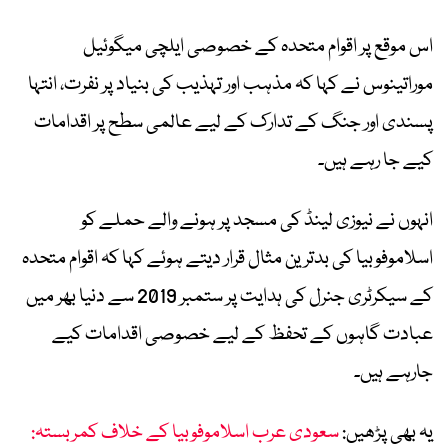
اس موقع پر اقوام متحدہ کے خصوصی ایلچی میگوئیل
موراتینوس نے کہا کہ مذہب اور تہذیب کی بنیاد پر نفرت، انتہا
پسندی اور جنگ کے تدارک کے لیے عالمی سطح پر اقدامات
کیے جا رہے ہیں۔
انہوں نے نیوزی لینڈ کی مسجد پر ہونے والے حملے کو
اسلاموفوبیا کی بدترین مثال قرار دیتے ہوئے کہا کہ اقوام متحدہ
کے سیکرٹری جنرل کی ہدایت پر ستمبر 2019 سے دنیا بھر میں
عبادت گاہوں کے تحفظ کے لیے خصوصی اقدامات کیے
جارہے ہیں۔
یہ بھی پڑھیں:
سعودی عرب اسلاموفوبیا کے خلاف کمربستہ: