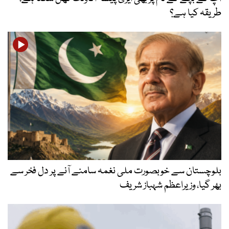
طریقہ کیا ہے؟
بلوچستان سے خوبصورت ملی نغمہ سامنے آنے پر دل فخر سے
بھر گیا، وزیراعظم شہباز شریف