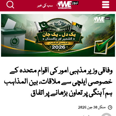
سب کی خبر
وفاقی وزیر مذہبی امور کی اقوام متحدہ کے
خصوصی ایلچی سے ملاقات، بین المذاہب
ہم آہنگی پر تعاون بڑھانے پر اتفاق
منگل 30 جون 2026