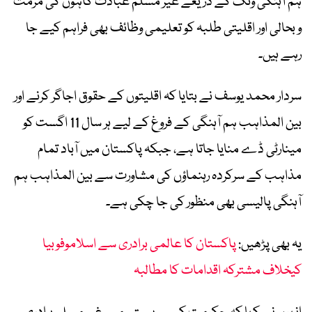
ہم آہنگی ونگ کے ذریعے غیر مسلم عبادت گاہوں کی مرمت
و بحالی اور اقلیتی طلبہ کو تعلیمی وظائف بھی فراہم کیے جا
رہے ہیں۔
سردار محمد یوسف نے بتایا کہ اقلیتوں کے حقوق اجاگر کرنے اور
بین المذاہب ہم آہنگی کے فروغ کے لیے ہر سال 11 اگست کو
مینارٹی ڈے منایا جاتا ہے، جبکہ پاکستان میں آباد تمام
مذاہب کے سرکردہ رہنماؤں کی مشاورت سے بین المذاہب ہم
آہنگی پالیسی بھی منظور کی جا چکی ہے۔
یہ بھی پڑھیں:
پاکستان کا عالمی برادری سے اسلاموفوبیا
کیخلاف مشترکہ اقدامات کا مطالبہ