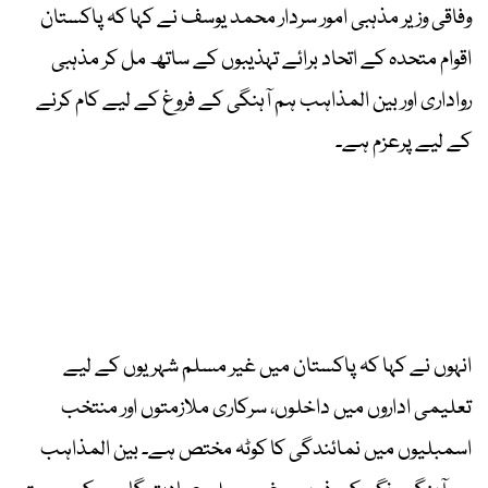
وفاقی وزیر مذہبی امور سردار محمد یوسف نے کہا کہ پاکستان
اقوام متحدہ کے اتحاد برائے تہذیبوں کے ساتھ مل کر مذہبی
رواداری اور بین المذاہب ہم آہنگی کے فروغ کے لیے کام کرنے
کے لیے پرعزم ہے۔
انہوں نے کہا کہ پاکستان میں غیر مسلم شہریوں کے لیے
تعلیمی اداروں میں داخلوں، سرکاری ملازمتوں اور منتخب
اسمبلیوں میں نمائندگی کا کوٹہ مختص ہے۔ بین المذاہب