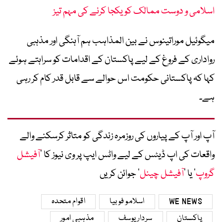
اسلامی و دوست ممالک کو یکجا کرنے کی مہم تیز
میگوئیل موراتینوس نے بین المذاہب ہم آہنگی اور مذہبی
رواداری کے فروغ کے لیے پاکستان کے اقدامات کو سراہتے ہوئے
کہا کہ پاکستانی حکومت اس حوالے سے قابل قدر کام کر رہی
ہے۔
آپ اور آپ کے پیاروں کی روزمرہ زندگی کو متاثر کرسکنے والے
واقعات کی اپ ڈیٹس کے لیے واٹس ایپ پر وی نیوز کا ’
آفیشل
گروپ
‘ یا ’
آفیشل چینل
‘ جوائن کریں
WE NEWS
اسلامو فوبیا
اقوام متحدہ
پاکستان
سردار یوسف
مذہبی امور