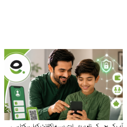
آپ کے بچے کے نام پر بھی ایزی پیسہ اکاؤنٹ کھل سکتا ہے،