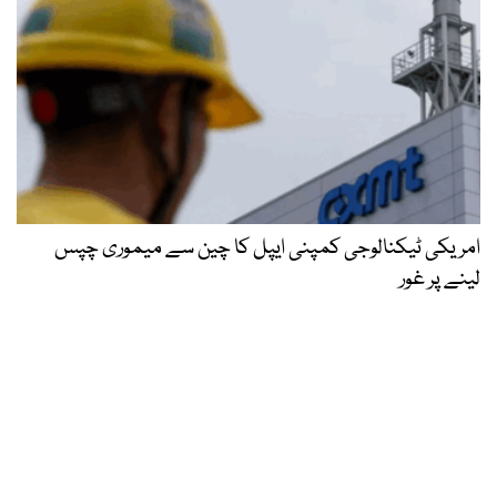
امریکی ٹیکنالوجی کمپنی ایپل کا چین سے میموری چپس
لینے پر غور