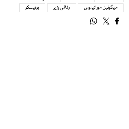
میگوئیل موراتینوس
وفاقی وزیر
یونیسکو