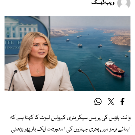
ویب ڈیسک
وائٹ ہاؤس کی پریس سیکریٹری کیرولین لیوٹ کا کہنا ہے کہ
آبنائے ہرمز میں بحری جہازوں کی آمدورفت ایک بار پھر بڑھنی