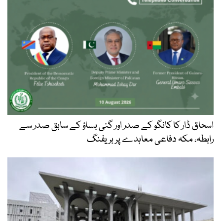
اسحاق ڈار کا کانگو کے صدر اور گنی بساؤ کے سابق صدر سے
رابطہ، مکہ دفاعی معاہدے پر بریفنگ