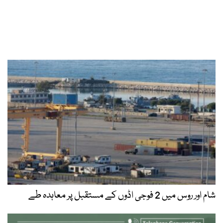
شام اور روس میں 2 فوجی اڈوں کے مستقبل پر معاہدہ طے