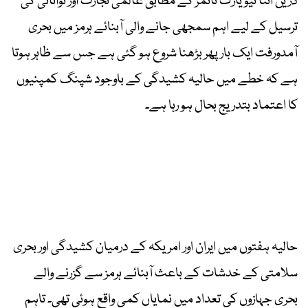
دریں اثنا نیویارک ٹائمز کے مطابق عالمی تجارت اور توانائی کی
ترسیل کے لیے اہم سمجھی جانے والی آبنائے ہرمز میں بحری
آمدورفت ایک بار پھر بڑھنا شروع ہو گئی ہے جس سے ظاہر ہوتا
ہے کہ خطے میں حالیہ کشیدگی کے باوجود شپنگ کمپنیوں
کا اعتماد بتدریج بحال ہو رہا ہے۔
حالیہ ہفتوں میں ایران اور امریکہ کے درمیان کشیدگی اور بحری
سلامتی کے خدشات کے باعث آبنائے ہرمز سے گزرنے والے
بحری جہازوں کی تعداد میں نمایاں کمی واقع ہوئی تھی۔ تاہم