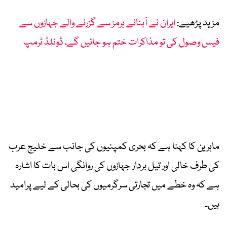
مزید پڑھیے:
ایران نے آبنائے ہرمز سے گزرنے والے جہازوں سے
فیس وصول کی تو مذاکرات ختم ہو جائیں گے، ڈونلڈ ٹرمپ
ماہرین کا کہنا ہے کہ بحری کمپنیوں کی جانب سے خلیج عرب
کی طرف خالی اور تیل بردار جہازوں کی روانگی اس بات کا اشارہ
ہے کہ وہ خطے میں تجارتی سرگرمیوں کی بحالی کے لیے پرامید
ہیں۔