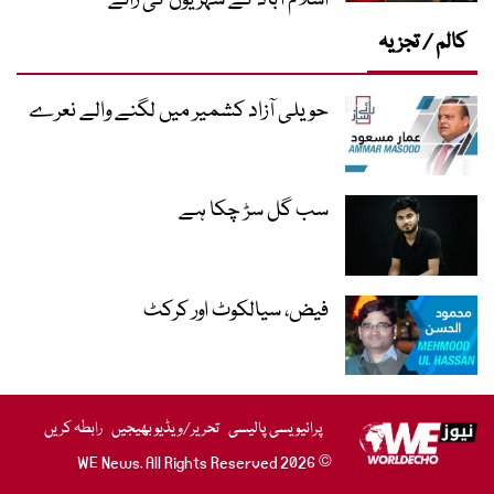
اسلام آباد کے شہریوں کی رائے
کالم / تجزیہ
حویلی آزاد کشمیر میں لگنے والے نعرے
سب گل سڑ چکا ہے
فیض، سیالکوٹ اور کرکٹ
پرائیویسی پالیسی
تحریر/ویڈیو بھیجیں
رابطہ کریں
© 2026 WE News. All Rights Reserved