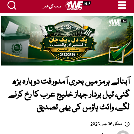
سب کی خبر
آبنائے ہرمز میں بحری آمدورفت دوبارہ بڑھ
گئی، تیل بردار جہاز خلیج عرب کا رخ کرنے
لگے، وائٹ ہاؤس کی بھی تصدیق
منگل 30 جون 2026