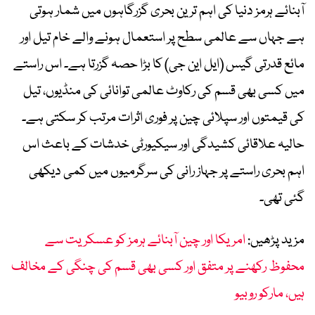
آبنائے ہرمز دنیا کی اہم ترین بحری گزرگاہوں میں شمار ہوتی
ہے جہاں سے عالمی سطح پر استعمال ہونے والے خام تیل اور
مائع قدرتی گیس (ایل این جی) کا بڑا حصہ گزرتا ہے۔ اس راستے
میں کسی بھی قسم کی رکاوٹ عالمی توانائی کی منڈیوں، تیل
کی قیمتوں اور سپلائی چین پر فوری اثرات مرتب کر سکتی ہے۔
حالیہ علاقائی کشیدگی اور سیکیورٹی خدشات کے باعث اس
اہم بحری راستے پر جہاز رانی کی سرگرمیوں میں کمی دیکھی
گئی تھی۔
مزید پڑھیں:
امریکا اور چین آبنائے ہرمز کو عسکریت سے
محفوظ رکھنے پر متفق اور کسی بھی قسم کی چنگی کے مخالف
ہیں، مارکو روبیو