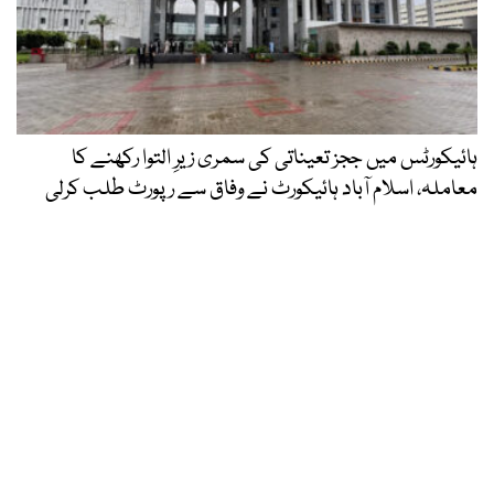
ہائیکورٹس میں ججز تعیناتی کی سمری زیرِ التوا رکھنے کا
معاملہ، اسلام آباد ہائیکورٹ نے وفاق سے رپورٹ طلب کرلی