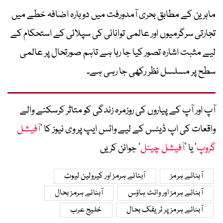
ماہرین کے مطابق بحری آمدورفت میں دوبارہ اضافہ خطے میں
تجارتی سرگرمیوں اور عالمی توانائی کی سپلائی کے استحکام کے
لیے مثبت اشارہ تصور کیا جا رہا ہے تاہم صورتحال پر عالمی
سطح پر مسلسل نظر رکھی جا رہی ہے۔
آپ اور آپ کے پیاروں کی روزمرہ زندگی کو متاثر کرسکنے والے
واقعات کی اپ ڈیٹس کے لیے واٹس ایپ پر وی نیوز کا ’
آفیشل
گروپ
‘ یا ’
آفیشل چینل
‘ جوائن کریں
آبنائے ہرمز
آبنائے ہرمز اور کیرولین لیوٹ
آبنائے ہرمز اور وائٹ ہاؤس
آبنائے ہرمز بحال
آبنائے ہرمز پر ٹریفک بحال
خلیج عرب