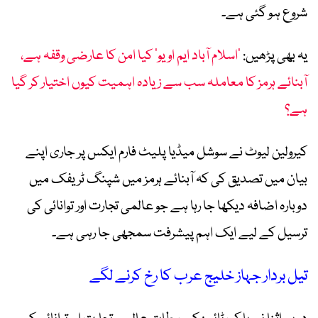
شروع ہو گئی ہے۔
یہ بھی پڑھیں:
’اسلام آباد ایم او یو‘ کیا امن کا عارضی وقفہ ہے،
آبنائے ہرمز کا معاملہ سب سے زیادہ اہمیت کیوں اختیار کر گیا
ہے؟
کیرولین لیوٹ نے سوشل میڈیا پلیٹ فارم ایکس پر جاری اپنے
بیان میں تصدیق کی کہ آبنائے ہرمز میں شپنگ ٹریفک میں
دوبارہ اضافہ دیکھا جا رہا ہے جو عالمی تجارت اور توانائی کی
ترسیل کے لیے ایک اہم پیشرفت سمجھی جا رہی ہے۔
تیل بردار جہاز خلیج عرب کا رخ کرنے لگے