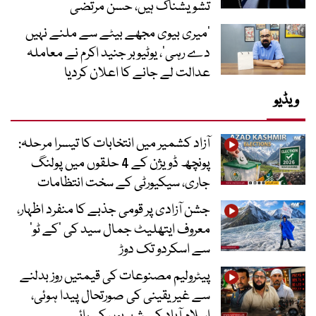
تشویشناک ہیں، حسن مرتضیٰ
’میری بیوی مجھے بیٹے سے ملنے نہیں
دے رہی‘، یوٹیوبر جنید اکرم نے معاملہ
عدالت لے جانے کا اعلان کردیا
ویڈیو
آزاد کشمیر میں انتخابات کا تیسرا مرحلہ:
پونچھ ڈویژن کے 4 حلقوں میں پولنگ
جاری، سیکیورٹی کے سخت انتظامات
جشن آزادی پر قومی جذبے کا منفرد اظہار،
معروف ایتھلیٹ جمال سید کی ’کے ٹو‘
سے اسکردو تک دوڑ
پیٹرولیم مصنوعات کی قیمتیں روز بدلنے
سے غیر یقینی کی صورتحال پیدا ہوئی،