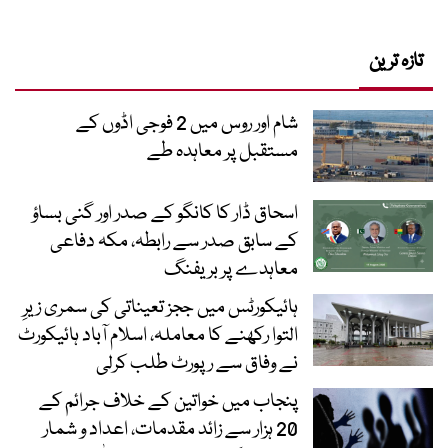
تازہ ترین
شام اور روس میں 2 فوجی اڈوں کے
مستقبل پر معاہدہ طے
اسحاق ڈار کا کانگو کے صدر اور گنی بساؤ
کے سابق صدر سے رابطہ، مکہ دفاعی
معاہدے پر بریفنگ
ہائیکورٹس میں ججز تعیناتی کی سمری زیرِ
التوا رکھنے کا معاملہ، اسلام آباد ہائیکورٹ
نے وفاق سے رپورٹ طلب کرلی
پنجاب میں خواتین کے خلاف جرائم کے
20 ہزار سے زائد مقدمات، اعداد و شمار