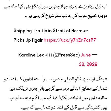
اب تیل بردار بڑے بحری جہاز جنہیں سپر ٹینکرز بھی کہا جاتا ہے
دوبارہ خلیج عرب کی جانب سفر شروع کر رہے ہیں۔
Shipping Traffic in Strait of Hormuz
Picks Up Again
https://t.co/y7hZn7csP7
June
— Karoline Leavitt (@PressSec)
30, 2026
شپنگ اور میری ٹائم انٹیلی جنس سے وابستہ اداروں کے اعداد و
شمار کے مطابق آبنائے ہرمز سے گزرنے والی بحری ٹریفک میں
حالیہ دنوں میں اضافہ ریکارڈ کیا گیا ہے اگرچہ یہ سطح اب
بھی کشیدگی سے قبل کے اعداد و شمار سے کم ہے۔