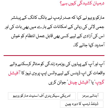
درمیان کشیدگی کیوں ہے؟
مارکو روبیو نے کہا کہ صدر ٹرمپ نے ہانگ کانگ کے پبلشر
جمی لائی کی رہائی کے امکانات کے بارے میں بھی بات کی اور
اس کی آزادی کے لیے کسی بھی قابل عمل انتظام کو خوش
آمدید کہا جائے گا۔
آپ اور آپ کے پیاروں کی روزمرہ زندگی کو متاثر کرسکنے والے
واقعات کی اپ ڈیٹس کے لیے واٹس ایپ پر وی نیوز کا ’
آفیشل
گروپ
‘ یا ’
آفیشل چینل
‘ جوائن کریں
آبنائے ہرمز
امریکی سیکریٹری آف اسٹیٹ مارکو روبیو
ڈونلڈ ٹرمپ کا دورہ چین