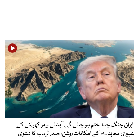
ایران جنگ جلد ختم ہو جائے گی، آبنائے ہرمز کھولنے کے
عبوری معاہدے کے امکانات روشن، صدر ٹرمپ کا دعویٰ