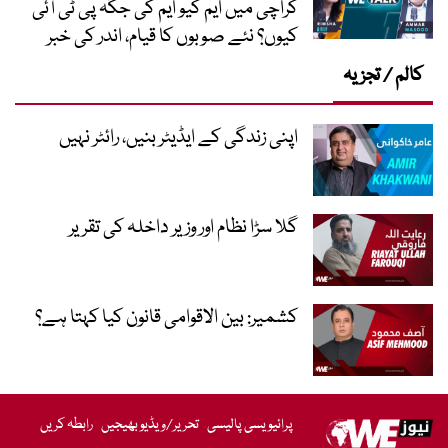
کراچی میں ایم کیو ایم کی جگہ پی ٹی آئی
کیوں؟ نئے صوبوں کا قیام، اندر کی خبر
کالم / تجزیہ
اپنی زندگی کے ایڈیٹر بنیں، رائٹر نہیں
گلا سڑا نظام اور وزیر داخلہ کی تقریر
کشمیر: بین الاقوامی قانون کیا کہتا ہے؟
پرائیویسی پالیسی
تحریر/ویڈیو بھیجیں
رابطہ کریں