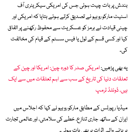
بندش پر بات چیت ہوئی جس کی امریکی سیکریٹری آف
اسٹیٹ مارکو روبیو نے تصدیق کرتے ہوئے بتایا کہ امریکی اور
چینی قیادت نے ہرمز کو عسکریت سے محفوظ رکھنے پر اتفاق
کیا اور کسی قسم کے ٹول یا فیس سسٹم کے قیام کی مخالفت
کی۔
یہ بھی پڑھیں:
امریکی صدر کا دورہ چین: امریکا اور چین کے
تعلقات دنیا کی تاریخ کے سب سے اہم تعلقات میں سے ایک
ہیں، ڈونلڈ ٹرمپ
میڈیا رپورٹس کے مطابق مارکو روبیو نے کہا کہ اجلاس میں
ایران کے ساتھ جاری تنازع، خطے کی سلامتی، اور عالمی تجارت
پر پڑنے والے اثرات پر بھی بات ہوئی۔