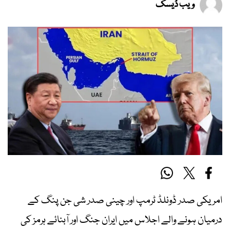
ویب ڈیسک
امریکی صدر ڈونلڈ ٹرمپ اور چینی صدر شی جن پنگ کے
درمیان ہونے والے اجلاس میں ایران جنگ اور آبنائے ہرمز کی