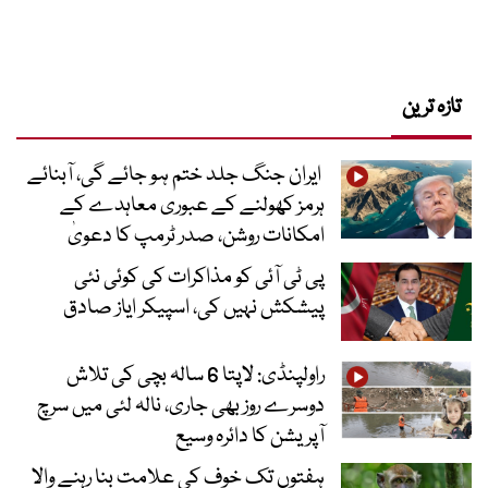
تازہ ترین
ایران جنگ جلد ختم ہو جائے گی، آبنائے
ہرمز کھولنے کے عبوری معاہدے کے
امکانات روشن، صدر ٹرمپ کا دعویٰ
پی ٹی آئی کو مذاکرات کی کوئی نئی
پیشکش نہیں کی، اسپیکر ایاز صادق
راولپنڈی: لاپتا 6 سالہ بچی کی تلاش
دوسرے روز بھی جاری، نالہ لئی میں سرچ
آپریشن کا دائرہ وسیع
ہفتوں تک خوف کی علامت بنا رہنے والا