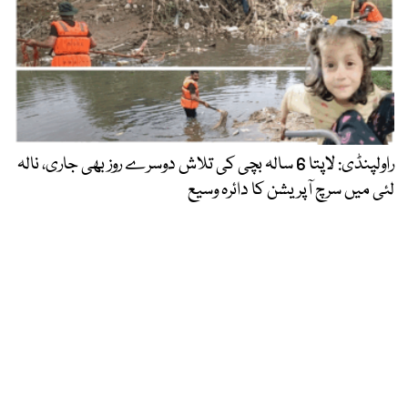
راولپنڈی: لاپتا 6 سالہ بچی کی تلاش دوسرے روز بھی جاری، نالہ
لئی میں سرچ آپریشن کا دائرہ وسیع