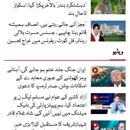
‘دہشتگرد بندر’ بالآخر پکڑا گیا، اسکولز
تاحال بند
’ججز آتے جاتے رہتے ہیں، انصاف ہمیشہ
قائم رہنا چاہیے‘، جسٹس مسرت ہلالی
ریٹائر، فل کورٹ ریفرنس میں خراجِ تحسین
ویڈیو
ایران جنگ جلد ختم ہو جائے گی، آبنائے
ہرمز کھولنے کے عبوری معاہدے کے
امکانات روشن، صدر ٹرمپ کا دعویٰ
آزاد کشیر کے عوام نے مسلم لیگ ن پر
اعتماد کیا، ہم پیپلز پارٹی کی بلیک
میلنگ میں نہیں آئیں گے، شاہ غلام قادر
شہبازشریف کا مستقبل کیا؟ بڑی خبر،