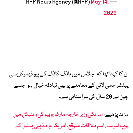
May 14,
— AFP News Agency (@AFP)
2026
ان کا کہنا تھا کہ اجلاس میں ہانگ کانگ کے پرو ڈیموکریسی
پبلشر جمی لائی کے معاملے پر بھی تبادلہ خیال ہوا جسے
چین نے 20 سال کی سزا سنائی ہے۔
مزید پڑھیے:
امریکی وزیر خارجہ مارکو روبیو کی ویٹیکن میں
پوپ لیو سے اہم ملاقات متوقع، امریکا اور مذہبی پیشوا کے