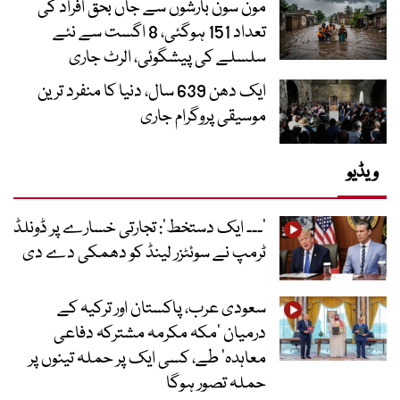
مون سون بارشوں سے جاں بحق افراد کی
تعداد 151 ہوگئی، 8 اگست سے نئے
سلسلے کی پیشگوئی، الرٹ جاری
ایک دھن 639 سال، دنیا کا منفرد ترین
موسیقی پروگرام جاری
ویڈیو
’۔۔۔ ایک دستخط‘: تجارتی خسارے پر ڈونلڈ
ٹرمپ نے سوئٹزر لینڈ کو دھمکی دے دی
سعودی عرب، پاکستان اور ترکیہ کے
درمیان ’مکہ مکرمہ مشترکہ دفاعی
معاہدہ‘ طے، کسی ایک پر حملہ تینوں پر
حملہ تصور ہوگا