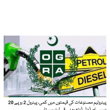
پیٹرولیم مصنوعات کی قیمتوں میں کمی، پیٹرول 2 روپے 20
پیسے اور ڈیزل ڈیڑھ روپے فی لیٹر سستا