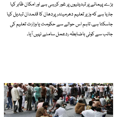
بڑے پیمانے پر تبدیلیوں پر غور کررہی ہے اور امکان ظاہر کیا
جارہا ہے کہ وزیر تعلیم دھرمیندر پردھان کا قلمدان تبدیل کیا
جاسکتا ہے، تاہم اس حوالے سے حکومت یا وزارت تعلیم کی
جانب سے کوئی باضابطہ ردعمل سامنے نہیں آیا۔