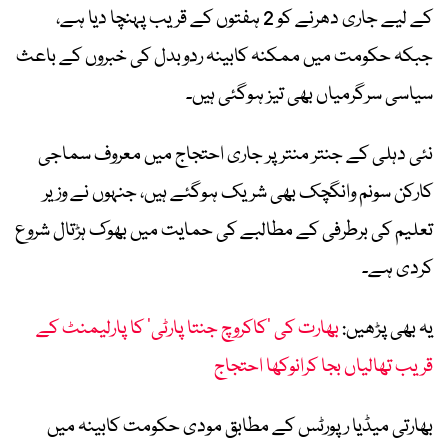
کے لیے جاری دھرنے کو 2 ہفتوں کے قریب پہنچا دیا ہے،
جبکہ حکومت میں ممکنہ کابینہ ردوبدل کی خبروں کے باعث
سیاسی سرگرمیاں بھی تیز ہوگئی ہیں۔
نئی دہلی کے جنتر منتر پر جاری احتجاج میں معروف سماجی
کارکن سونم وانگچک بھی شریک ہوگئے ہیں، جنہوں نے وزیر
تعلیم کی برطرفی کے مطالبے کی حمایت میں بھوک ہڑتال شروع
کردی ہے۔
یہ بھی پڑھیں:
بھارت کی ’کاکروچ جنتا پارٹی‘ کا پارلیمنٹ کے
قریب تھالیاں بجا کرانوکھا احتجاج
بھارتی میڈیا رپورٹس کے مطابق مودی حکومت کابینہ میں