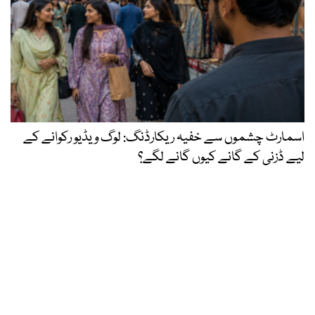
اسمارٹ چشموں سے خفیہ ریکارڈنگ: لوگ ویڈیو رکوانے کے
لیے ڈزنی کے گانے کیوں گانے لگے؟