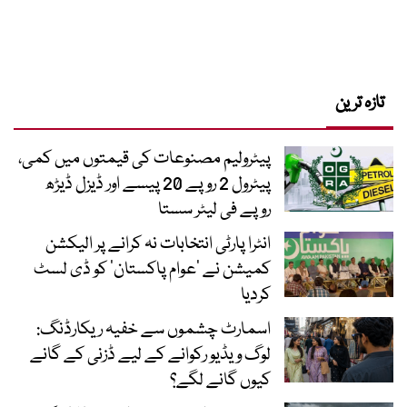
تازہ ترین
پیٹرولیم مصنوعات کی قیمتوں میں کمی،
پیٹرول 2 روپے 20 پیسے اور ڈیزل ڈیڑھ
روپے فی لیٹر سستا
انٹرا پارٹی انتخابات نہ کرانے پر الیکشن
کمیشن نے ’عوام پاکستان‘ کو ڈی لسٹ
کردیا
اسمارٹ چشموں سے خفیہ ریکارڈنگ:
لوگ ویڈیو رکوانے کے لیے ڈزنی کے گانے
کیوں گانے لگے؟