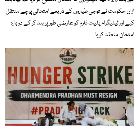
ازاں حکومت نے فوجی طیاروں کے ذریعے امتحانی پرچے منتقل
کیے اور ٹیلیگرام پلیٹ فارم کو عارضی طور پر بند کر کے دوبارہ
امتحان منعقد کرایا۔