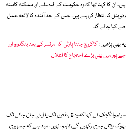
ہیں۔ ان کا کہنا تھا کہ وہ حکومت کے فیصلے اور ممکنہ کابینہ
ردوبدل کا انتظار کر رہے ہیں، جس کے بعد آئندہ کا لائحہ عمل
طے کیا جائے گا۔
یہ بھی پڑھیں:
’کاکروچ جنتا پارٹی‘ کا امرتسر کے بعد بنگلورو اور
جے پور میں بھی بڑے احتجاج کا اعلان
سونم وانگچک نے کہا کہ وہ 6 ہفتوں تک یا اپنی جان جانے تک
بھوک ہڑتال جاری رکھیں گے، تاہم انہیں امید ہے کہ جمہوری