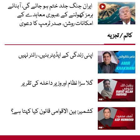
ایران جنگ جلد ختم ہو جائے گی، آبنائے
ہرمز کھولنے کے عبوری معاہدے کے
امکانات روشن، صدر ٹرمپ کا دعویٰ
کالم / تجزیہ
اپنی زندگی کے ایڈیٹر بنیں، رائٹر نہیں
گلا سڑا نظام اور وزیر داخلہ کی تقریر
کشمیر: بین الاقوامی قانون کیا کہتا ہے؟