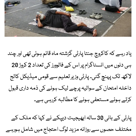
یاد رہے کہ کاکروچ جنتا پارٹی گزشتہ ماہ قائم ہوئی تھی اور چند
ہی دنوں میں انسٹاگرام پر اس کے فالوورز کی تعداد 2 کروڑ 20
لاکھ تک پہنچ گئی۔ پارٹی وزیر تعلیم سے قومی میڈیکل کالج
داخلہ امتحان کے سوالیہ پرچے لیک ہونے کی ذمہ داری قبول
کرتے ہوئے مستعفی ہونے کا مطالبہ کررہی ہے۔
پارٹی کے بانی 30 سالہ ابھیجیت دیپکے نے کہا کہ ملک کے
مختلف حصوں سے روزانہ مزید لوگ احتجاج میں شامل ہورہے