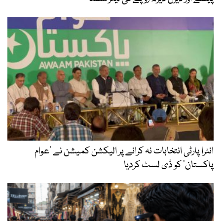
انٹرا پارٹی انتخابات نہ کرانے پر الیکشن کمیشن نے ’عوام
پاکستان‘ کو ڈی لسٹ کردیا