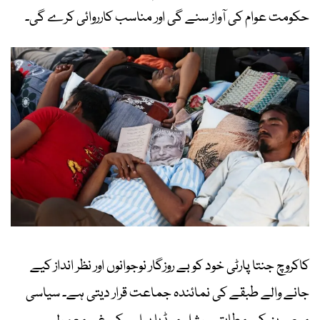
حکومت عوام کی آواز سنے گی اور مناسب کارروائی کرے گی۔
کاکروچ جنتا پارٹی خود کو بے روزگار نوجوانوں اور نظر انداز کیے
جانے والے طبقے کی نمائندہ جماعت قرار دیتی ہے۔ سیاسی