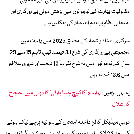
مبصرین کے مطابق سوشل میڈیا پر اس کی غیر معمولی
مقبولیت بھارت کے نوجوانوں میں بڑھتی ہوئی بے روزگاری اور
امتحانی نظام پر عدم اعتماد کی عکاس ہے۔
سرکاری اعداد و شمار کے مطابق 2025 میں بھارت میں
مجموعی بے روزگاری کی شرح 3.1 فیصد تھی، تاہم 15 سے 29
سال کے نوجوانوں میں یہ شرح تقریباً 10 فیصد اور شہری علاقوں
میں 13.6 فیصد رہی۔
یہ بھی پڑھیں:
بھارت: ’کاکروچ جنتا پارٹی‘ کا دہلی میں احتجاج
کا اعلان
قومی میڈیکل کالج داخلہ امتحان کے سوالیہ پرچے لیک ہونے
کے بعد 23 لاکھ امیدواروں کا امتحان منسوخ کر دیا گیا تھا۔ بعد