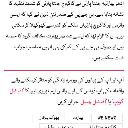
ادھر بھارتیہ جنتا پارٹی نے کاکروچ جنتا پارٹی کو شدید تنقید کا
نشانہ بنایا ہے۔ بی جے پی کے صدر نتن نبین نے کہا کہ ایسی
وائرس اور کاکروچ پارٹیاں ملک کو اندر سے کھوکھلا کر سکتی
ہیں۔ ان کا الزام تھا کہ ایسے عناصر بھارت مخالف گروہ کا حصہ
ہیں اور صرف بی جے پی کے کارکن ہی انہیں مناسب جواب
دے سکتے ہیں۔
آپ اور آپ کے پیاروں کی روزمرہ زندگی کو متاثر کرسکنے والے
واقعات کی اپ ڈیٹس کے لیے واٹس ایپ پر وی نیوز کا ’
آفیشل
گروپ
‘ یا ’
آفیشل چینل
‘ جوائن کریں
WE NEWS
بھارت
بھوک ہڑتال
کاکروچ جنتا پارٹی
وزیرتعلیم برطرف