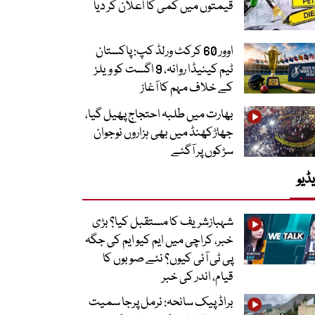
قیمتوں میں کمی کا اعلان کر دیا
اوور 60 کرکٹ ورلڈ کپ: پاکستان
ٹیم کینیڈا روانہ، 9 اگست کو ویلز
کے خلاف مہم کا آغاز
بھارت میں طلبہ احتجاج پھیل گیا،
جھاڑکھنڈ میں بھی ہزاروں نوجوان
سڑکوں پر آگئے
ڈیو
شہبازشریف کا مستقبل کیا؟ بڑی
خبر، کراچی میں ایم کیو ایم کی جگہ
پی ٹی آئی کیوں؟ نئے صوبوں کا
قیام، اندر کی خبر
براڈ پیک سانحہ: نرمل پرجا سمیت