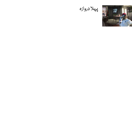
پہلا دروازہ