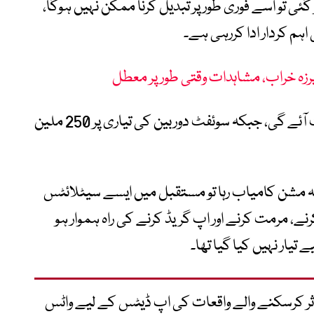
 گئی تو اسے فوری طور پر تبدیل کرنا ممکن نہیں ہوگا،
اہم کردار ادا کررہی ہے۔
پرزہ خراب، مشاہدات وقتی طور پر معطل
اس ریسکیو مشن پر تقریباً 30 ملین ڈالر لاگت آئے گی، جبکہ سوئفٹ دوربین کی تیاری پر 250 ملین
 یہ مشن کامیاب رہا تو مستقبل میں ایسے سیٹلائٹس
کرنے، مرمت کرنے اور اپ گریڈ کرنے کی راہ ہموار ہو
یار نہیں کیا گیا تھا۔
متاثر کرسکنے والے واقعات کی اپ ڈیٹس کے لیے واٹس