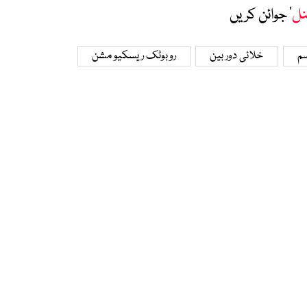
نل
‘ جوائن کریں
م
خلائی دوربین
روبوٹک ریسکیو مشن