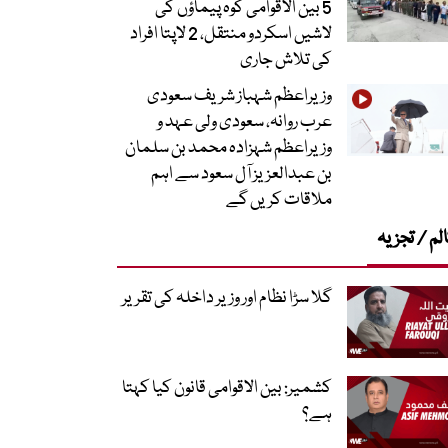
5 بین الاقوامی کوہ پیماؤں کی
لاشیں اسکردو منتقل، 2 لاپتا افراد
کی تلاش جاری
وزیراعظم شہباز شریف سعودی
عرب روانہ، سعودی ولی عہد و
وزیراعظم شہزادہ محمد بن سلمان
بن عبدالعزیز آل سعود سے اہم
ملاقات کریں گے
لم / تجزیہ
گلا سڑا نظام اور وزیر داخلہ کی تقریر
کشمیر: بین الاقوامی قانون کیا کہتا
ہے؟