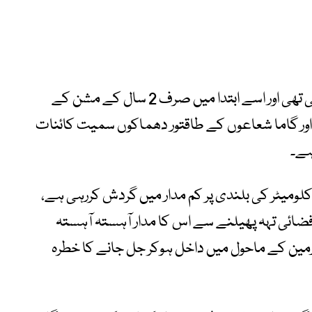
سوئفٹ خلائی دوربین 2004 میں لانچ کی گئی تھی اور اسے ابتدا میں صرف 2 سال کے مشن کے
 ہے اور گاما شعاعوں کے طاقتور دھماکوں سمیت کائنات
ہے۔
اسا کے مطابق دوربین زمین سے تقریباً 600 کلومیٹر کی بلندی پر کم مدار میں گردش کررہی ہے،
ائی تہہ پھیلنے سے اس کا مدار آہستہ آہستہ
مین کے ماحول میں داخل ہوکر جل جانے کا خطرہ