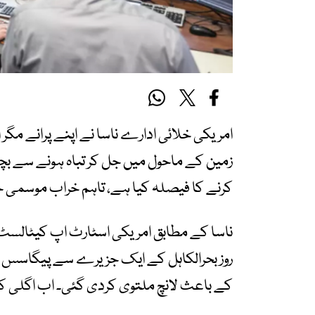
امریکی خلائی ادارے ناسا نے اپنے پرانے مگ
زمین کے ماحول میں جل کر تباہ ہونے سے بچ
کرنے کا فیصلہ کیا ہے، تاہم خراب موسمی 
ناسا کے مطابق امریکی اسٹارٹ اپ کیٹالسٹ 
روز بحرالکاہل کے ایک جزیرے سے پیگاسس راکٹ
کے باعث لانچ ملتوی کردی گئی۔ اب اگلی ک