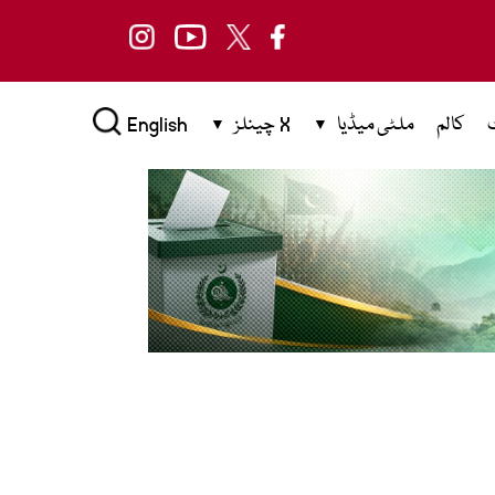
کالم
ملٹی میڈیا
X چینلز
English