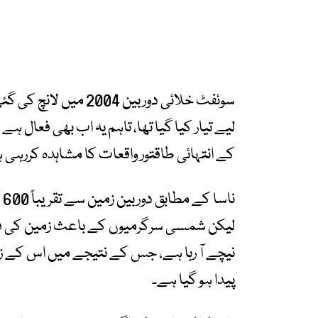
لیے تیار کیا گیا تھا، تاہم یہ اب بھی فعال
کے انتہائی طاقتور واقعات کا مشاہدہ کررہی 
ن
لیکن شمسی سرگرمیوں کے باعث زمین کی فض
نیچے آ رہا ہے، جس کے نتیجے میں اس کے ز
پیدا ہو گیا ہے۔