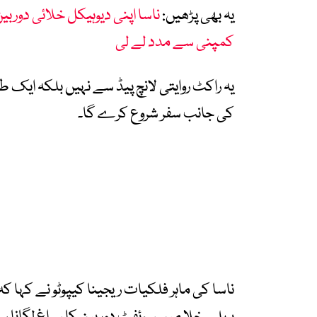
یہ بھی پڑھیں:
ناسا اپنی دیوہیکل خلائی دورب
کمپنی سے مدد لے لی
یہ راکٹ روایتی لانچ پیڈ سے نہیں بلکہ ایک
کی جانب سفر شروع کرے گا۔
ناسا کی ماہر فلکیات ریجینا کیپوٹو نے کہا 