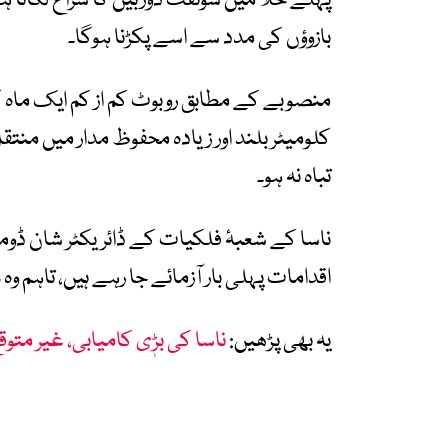
پہلے خلا میں سوئفٹ دوربین کا سراغ لگانا 
بازوؤں کی مدد سے اسے پکڑنا ہوگا۔
کلومیٹر بلند اور زیادہ محفوظ مدار میں منت
تباہ نہ ہو۔
ناسا کے شعبۂ فلکیات کے ڈائریکٹر شان ڈو
اقدامات پہلی بار آزمائے جا رہے ہیں، تاہم و
یہ بھی پڑھیں:
ناسا کی بڑٖی کامیابی، غیر متو