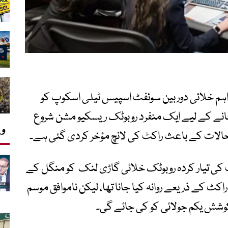
ر اہم خلائی دوربین سوئفٹ اسپیس ٹیلی اسکوپ کو
انے کے لیے ایک منفرد روبوٹک ریسکیو مشن شروع
وی
حالات کے باعث راکٹ کی لانچ مؤخر کردی گئی ہے۔
کی تیار کردہ روبوٹک خلائی گاڑی لنک کو منگل کے
 کے ذریعے روانہ کیا جانا تھا، لیکن ناموافق موسم
وشش یکم جولائی کو کی جائے گی۔