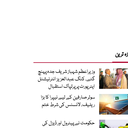
زہ ترین
وزیراعظم شہباز شریف جدہ پہنچ
گئے، کنگ عبدالعزیز انٹرنیشنل
ایئر پورٹ پر پرتپاک استقبال
سولر صارفین کے لیے نیپرا کا بڑا
ریلیف، لائسنس کی شرط ختم
حکومت نے پیٹرول اور ڈیزل کی