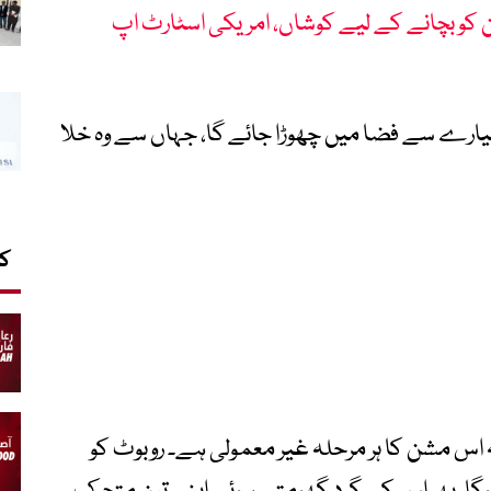
ین کو بچانے کے لیے کوشاں، امریکی اسٹارٹ اپ
 طیارے سے فضا میں چھوڑا جائے گا، جہاں سے وہ خلا
کا
کہ اس مشن کا ہر مرحلہ غیر معمولی ہے۔ روبوٹ کو