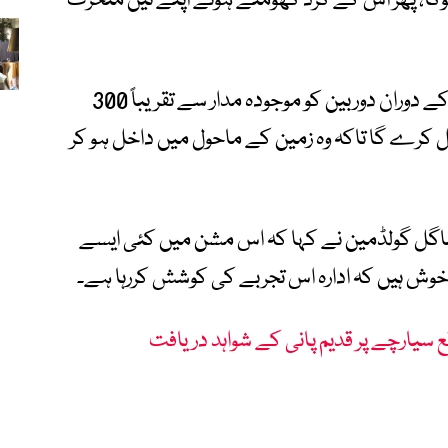
ہوگا، پھر اس کے گرد گھومتے ہوئے اپنے تین متحرک
منصوبے کے مطابق روبوٹ کم از کم ایک ماہ کے دوران دوربین کو موجودہ مدار سے تقریباً 300
قل کرے گا تاکہ وہ زمین کے ماحول میں داخل ہو کر
ماگل گولڈمین نے کہا کہ اس مشن میں کئی ایسے
ہ خوش ہیں کہ ادارہ اس تجربے کی کوشش کررہا ہے۔
قع سیارچے پر قدیم پانی کے شواہد دریافت