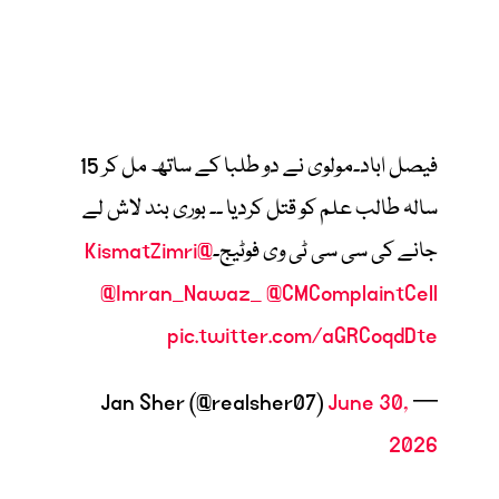
فیصل اباد۔مولوی نے دو طلبا کے ساتھ مل کر 15
سالہ طالب علم کو قتل کردیا ــ بوری بند لاش لے
جانے کی سی سی ٹی وی فوٹیج۔
@KismatZimri
@Imran_Nawaz_
@CMComplaintCell
pic.twitter.com/aGRCoqdDte
June 30,
— Jan Sher (@realsher07)
2026