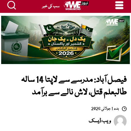
سب کی خبر
فیصل آباد: مدرسے سے لاپتا 14 سالہ
طالبعلم قتل، لاش نالے سے برآمد
بدھ 1 جولائی 2026
ویب ڈیسک