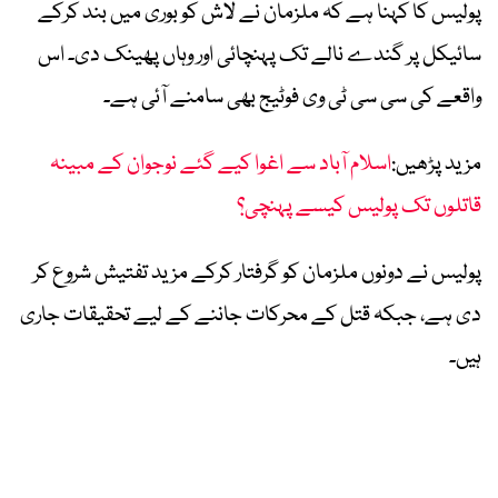
پولیس کا کہنا ہے کہ ملزمان نے لاش کو بوری میں بند کرکے
سائیکل پر گندے نالے تک پہنچائی اور وہاں پھینک دی۔ اس
واقعے کی سی سی ٹی وی فوٹیج بھی سامنے آئی ہے۔
مزید پڑھیں:
اسلام آباد سے اغوا کیے گئے نوجوان کے مبینہ
قاتلوں تک پولیس کیسے پہنچی؟
پولیس نے دونوں ملزمان کو گرفتار کرکے مزید تفتیش شروع کر
دی ہے، جبکہ قتل کے محرکات جاننے کے لیے تحقیقات جاری
ہیں۔