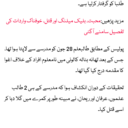
طلبا کو گرفتار کرلیا ہے۔
مزید پڑھیں:
محبت، بلیک میلنگ اور قتل، خوفناک واردات کی
تفصیل سامنے آگئی
پولیس کے مطابق طالبعلم 28 جون کو مدرسے سے لاپتا ہوا تھا،
جس کے بعد تھانہ بٹالہ کالونی میں نامعلوم افراد کے خلاف اغوا
کا مقدمہ درج کیا گیا تھا۔
تحقیقات کے دوران انکشاف ہوا کہ مدرسے کے ہی 2 طالب
علموں، عرفان اور ریحان، نے مبینہ طور پر کمرے میں گلا دبا کر
اسے قتل کیا۔