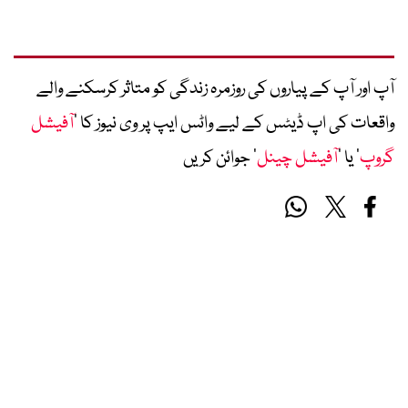
آپ اور آپ کے پیاروں کی روزمرہ زندگی کو متاثر کرسکنے والے
واقعات کی اپ ڈیٹس کے لیے واٹس ایپ پر وی نیوز کا ’
آفیشل
گروپ
‘ یا ’
آفیشل چینل
‘ جوائن کریں