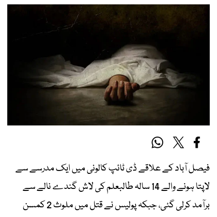
فیصل آباد کے علاقے ڈی ٹائپ کالونی میں ایک مدرسے سے
لاپتا ہونے والے 14 سالہ طالبعلم کی لاش گندے نالے سے
برآمد کرلی گئی، جبکہ پولیس نے قتل میں ملوث 2 کمسن