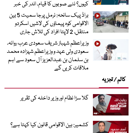
کیوں؟ نئے صوبوں کا قیام، اندر کی خبر
براڈ پیک سانحہ: نرمل پرجا سمیت 5 بین
الاقوامی کوہ پیماؤں کی لاشیں اسکردو
منتقل، 2 لاپتا افراد کی تلاش جاری
وزیراعظم شہباز شریف سعودی عرب روانہ،
سعودی ولی عہد و وزیراعظم شہزادہ محمد
بن سلمان بن عبدالعزیز آل سعود سے اہم
ملاقات کریں گے
کالم / تجزیہ
گلا سڑا نظام اور وزیر داخلہ کی تقریر
کشمیر: بین الاقوامی قانون کیا کہتا ہے؟