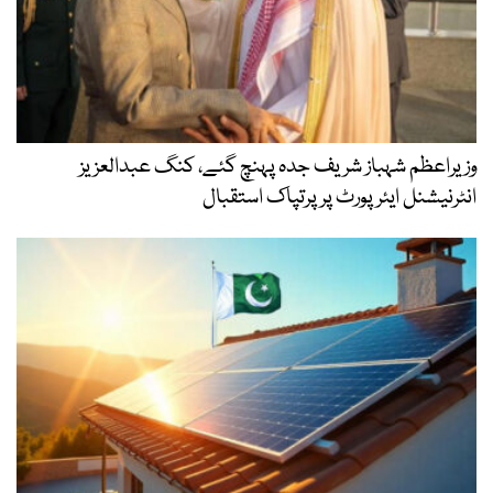
وزیراعظم شہباز شریف جدہ پہنچ گئے، کنگ عبدالعزیز
انٹرنیشنل ایئر پورٹ پر پرتپاک استقبال