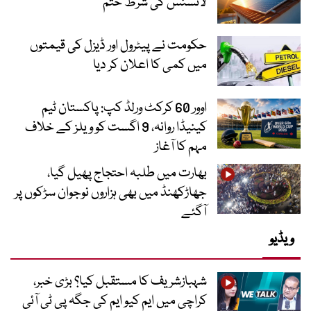
لائسنس کی شرط ختم
حکومت نے پیٹرول اور ڈیزل کی قیمتوں
میں کمی کا اعلان کر دیا
اوور 60 کرکٹ ورلڈ کپ: پاکستان ٹیم
کینیڈا روانہ، 9 اگست کو ویلز کے خلاف
مہم کا آغاز
بھارت میں طلبہ احتجاج پھیل گیا،
جھاڑکھنڈ میں بھی ہزاروں نوجوان سڑکوں پر
آگئے
ویڈیو
شہبازشریف کا مستقبل کیا؟ بڑی خبر،
کراچی میں ایم کیو ایم کی جگہ پی ٹی آئی