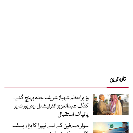
تازہ ترین
وزیراعظم شہباز شریف جدہ پہنچ گئے،
کنگ عبدالعزیز انٹرنیشنل ایئر پورٹ پر
پرتپاک استقبال
سولر صارفین کے لیے نیپرا کا بڑا ریلیف،