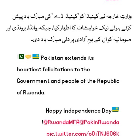
وزارتِ خارجہ نے کینیڈا کو ’کینیڈا ڈے‘ کی مبارک باد پیش
کرتے ہوئے نیک خواہشات کا اظہار کیا، جبکہ روانڈا، برونڈی اور
صومالیہ کو ان کے یومِ آزادی پر دلی مبارک باد دی۔
Pakistan extends its
heartiest felicitations to the
Government and people of the Republic
of Rwanda.
Happy Independence Day
!
@RwandaMFA
@PakinRwanda
pic.twitter.com/oOjTNJ6O6k