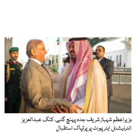
وزیراعظم شہباز شریف جدہ پہنچ گئے، کنگ عبدالعزیز
انٹرنیشنل ایئر پورٹ پر پرتپاک استقبال