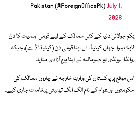
Pakistan (@ForeignOfficePk)
July 1,
2026
یکم جولائی دنیا کے کئی ممالک کے لیے قومی اہمیت کا دن
ثابت ہوا، جہاں کینیڈا نے اپنا قومی دن (کینیڈا ڈے)، جبکہ
روانڈا، برونڈی اور صومالیہ نے اپنا یومِ آزادی منایا۔
اس موقع پر پاکستان کی وزارتِ خارجہ نے چاروں ممالک کی
حکومتوں اور عوام کے نام الگ الگ تہنیتی پیغامات جاری کیے۔