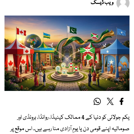
ویب ڈیسک
یکم جولائی کو دنیا کے 4 ممالک کینیڈا، روانڈا، برونڈی اور
صومالیہ اپنے قومی دن یا یومِ آزادی منا رہے ہیں۔ اس موقع پر