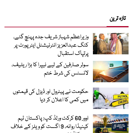
تازہ ترین
وزیراعظم شہباز شریف جدہ پہنچ گئے،
کنگ عبدالعزیز انٹرنیشنل ایئر پورٹ پر
پرتپاک استقبال
سولر صارفین کے لیے نیپرا کا بڑا ریلیف،
لائسنس کی شرط ختم
حکومت نے پیٹرول اور ڈیزل کی قیمتوں
میں کمی کا اعلان کر دیا
اوور 60 کرکٹ ورلڈ کپ: پاکستان ٹیم
کینیڈا روانہ، 9 اگست کو ویلز کے خلاف