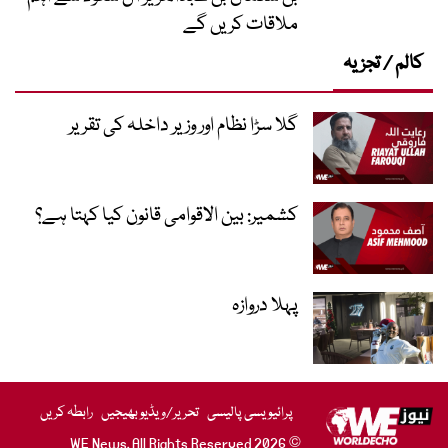
ملاقات کریں گے
کالم / تجزیہ
گلا سڑا نظام اور وزیر داخلہ کی تقریر
کشمیر: بین الاقوامی قانون کیا کہتا ہے؟
پہلا دروازہ
پرائیویسی پالیسی
تحریر/ویڈیو بھیجیں
رابطہ کریں
© 2026 WE News. All Rights Reserved