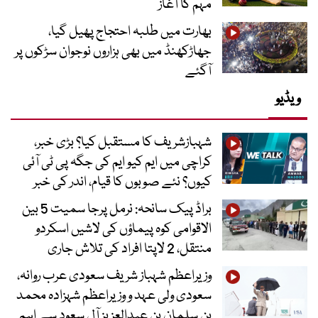
مہم کا آغاز
بھارت میں طلبہ احتجاج پھیل گیا،
جھاڑکھنڈ میں بھی ہزاروں نوجوان سڑکوں پر
آگئے
ویڈیو
شہبازشریف کا مستقبل کیا؟ بڑی خبر،
کراچی میں ایم کیو ایم کی جگہ پی ٹی آئی
کیوں؟ نئے صوبوں کا قیام، اندر کی خبر
براڈ پیک سانحہ: نرمل پرجا سمیت 5 بین
الاقوامی کوہ پیماؤں کی لاشیں اسکردو
منتقل، 2 لاپتا افراد کی تلاش جاری
وزیراعظم شہباز شریف سعودی عرب روانہ،
سعودی ولی عہد و وزیراعظم شہزادہ محمد
بن سلمان بن عبدالعزیز آل سعود سے اہم