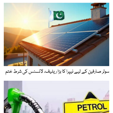
سولر صارفین کے لیے نیپرا کا بڑا ریلیف، لائسنس کی شرط ختم