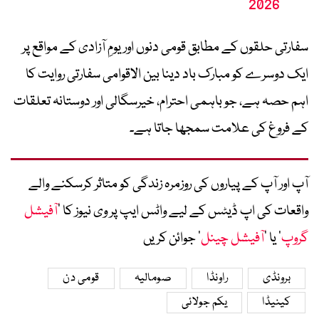
2026
سفارتی حلقوں کے مطابق قومی دنوں اور یومِ آزادی کے مواقع پر
ایک دوسرے کو مبارک باد دینا بین الاقوامی سفارتی روایت کا
اہم حصہ ہے، جو باہمی احترام، خیرسگالی اور دوستانہ تعلقات
کے فروغ کی علامت سمجھا جاتا ہے۔
آپ اور آپ کے پیاروں کی روزمرہ زندگی کو متاثر کرسکنے والے
واقعات کی اپ ڈیٹس کے لیے واٹس ایپ پر وی نیوز کا ’
آفیشل
گروپ
‘ یا ’
آفیشل چینل
‘ جوائن کریں
برونڈی
راونڈا
صومالیہ
قومی دن
کینیڈا
یکم جولائی