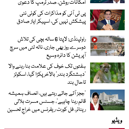
امکانات روشن، صدر ٹرمپ کا دعویٰ
پی ٹی آئی کو مذاکرات کی کوئی نئی
پیشکش نہیں کی، اسپیکر ایاز صادق
راولپنڈی: لاپتا 6 سالہ بچی کی تلاش
دوسرے روز بھی جاری، نالہ لئی میں سرچ
آپریشن کا دائرہ وسیع
ہفتوں تک خوف کی علامت بنا رہنے والا
‘دہشتگرد بندر’ بالآخر پکڑا گیا، اسکولز
تاحال بند
’ججز آتے جاتے رہتے ہیں، انصاف ہمیشہ
قائم رہنا چاہیے‘، جسٹس مسرت ہلالی
ریٹائر، فل کورٹ ریفرنس میں خراجِ تحسین
ویڈیو