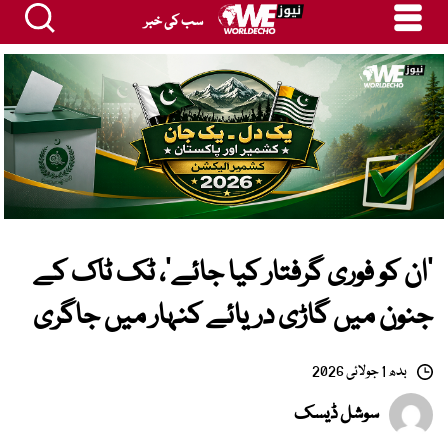
سب کی خبر
’ان کو فوری گرفتار کیا جائے‘، ٹک ٹاک کے
جنون میں گاڑی دریائے کنہار میں جاگری
بدھ 1 جولائی 2026
سوشل ڈیسک