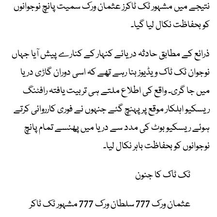
نتیجے میں مشہور ٹک ٹاکرز عثمان ورک سمیت پانچ نوجوانوں
کو بحفاظت نکال لیا گیا۔
ذرائع کے مطابق حادثہ دریائے کنہار کے کنارے پیش آیا جہاں
نوجوان ٹک ٹاک ویڈیوز بنا رہے تھے کہ اسی دوران گاڑی دریا
میں جا گری۔ واقع کی اطلاع ملتے ہی تربیت یافتہ رافٹنگ
ریسکیو اہلکار موقع پر پہنچ گئے جنہوں نے فوری کارروائی کرتے
ہوئے ریسکیو بوٹ کی مدد سے دریا میں پھنسے تمام پانچ
نوجوانوں کو بحفاظت باہر نکال لیا۔
ٹک ٹاک کا جنون
عثمان ورک 777 سلطان ورک 777 مشہور ٹک ٹاکر