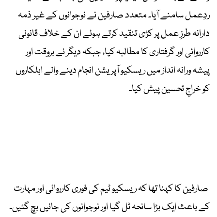
ردِعمل سامنے آیا۔ متعدد صارفین نے نوجوانوں کے غیر ذمہ
دارانہ طرزِ عمل پر کڑی تنقید کرتے ہوئے ان کے خلاف قانونی
کارروائی اور گرفتاری کا مطالبہ کیا، جبکہ دیگر نے بروقت اور
پیشہ ورانہ انداز میں ریسکیو آپریشن انجام دینے والے اہلکاروں
کو خراجِ تحسین پیش کیا۔
صارفین کا کہنا تھا کہ ریسکیو ٹیم کی فوری کارروائی اور مہارت
کے باعث ایک بڑا سانحہ ٹل گیا اور نوجوانوں کی جانیں بچ گئیں۔