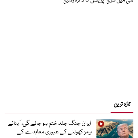
لئی میں سرچ آپریشن کا دائرہ وسیع
تازہ ترین
ایران جنگ جلد ختم ہو جائے گی، آبنائے
ہرمز کھولنے کے عبوری معاہدے کے