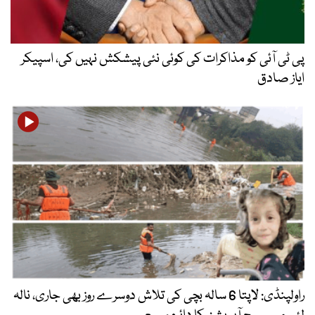
پی ٹی آئی کو مذاکرات کی کوئی نئی پیشکش نہیں کی، اسپیکر
ایاز صادق
راولپنڈی: لاپتا 6 سالہ بچی کی تلاش دوسرے روز بھی جاری، نالہ