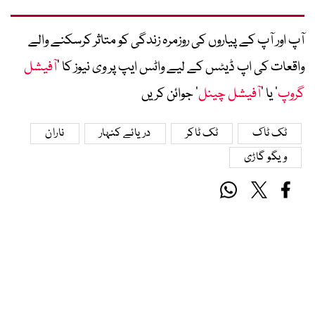
آپ اور آپ کے پیاروں کی روزمرہ زندگی کو متاثر کرسکنے والے
واقعات کی اپ ڈیٹس کے لیے واٹس ایپ پر وی نیوز کا ’
آفیشل
گروپ
‘ یا ’
آفیشل چینل
‘ جوائن کریں
ٹک ٹاک
ٹک ٹاکر
دریائے کنہار
ناران
ویگو گاڑی