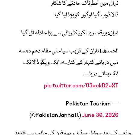
ناران میں خطرناک حادثے کا شکار
ڈالا ڈوب گیا لوگوں کو بچا لیا گیا
ناران: بروقت ریسکیو کارروائی سے بڑا حادثہ ٹل گیا
الحمدللہ! ناران کے قریب سیاحتی مقام دھم دھمہ
میں دریائے کنہار کے کنارے ایک ویگو ڈالا ٹک
ٹاک بناتے دریا…
pic.twitter.com/O3xckB2vXT
— Pakistan Tourism
(@PakistanJannatt)
June 30, 2026
واقعے کے بعد سوشل میڈیا پر صارفین کی جانب سے شدید