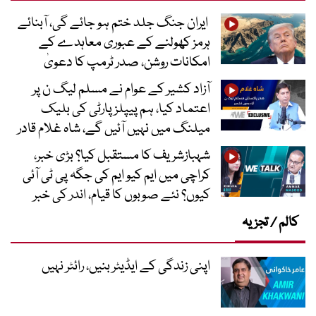
ایران جنگ جلد ختم ہو جائے گی، آبنائے
ہرمز کھولنے کے عبوری معاہدے کے
امکانات روشن، صدر ٹرمپ کا دعویٰ
آزاد کشیر کے عوام نے مسلم لیگ ن پر
اعتماد کیا، ہم پیپلز پارٹی کی بلیک
میلنگ میں نہیں آئیں گے، شاہ غلام قادر
شہبازشریف کا مستقبل کیا؟ بڑی خبر،
کراچی میں ایم کیو ایم کی جگہ پی ٹی آئی
کیوں؟ نئے صوبوں کا قیام، اندر کی خبر
کالم / تجزیہ
اپنی زندگی کے ایڈیٹر بنیں، رائٹر نہیں