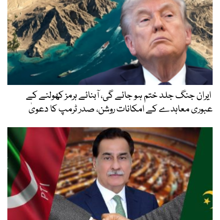
ایران جنگ جلد ختم ہو جائے گی، آبنائے ہرمز کھولنے کے
عبوری معاہدے کے امکانات روشن، صدر ٹرمپ کا دعویٰ