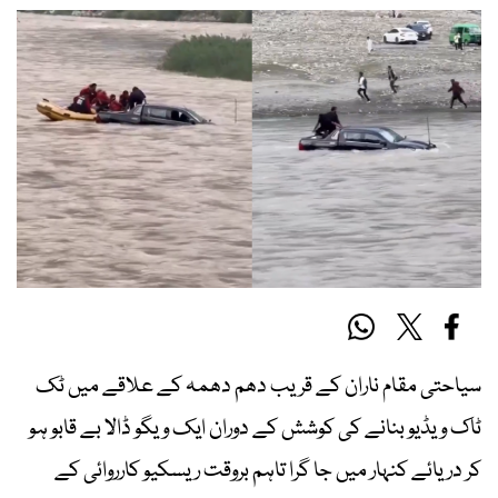
سیاحتی مقام ناران کے قریب دھم دھمہ کے علاقے میں ٹک
ٹاک ویڈیو بنانے کی کوشش کے دوران ایک ویگو ڈالا بے قابو ہو
کر دریائے کنہار میں جا گرا تاہم بروقت ریسکیو کارروائی کے