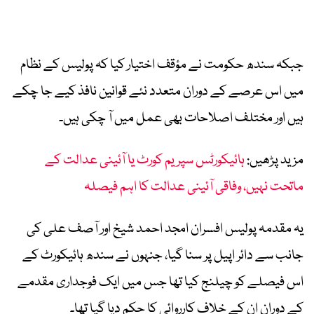
جبکہ سندھ حکومت نے مؤقف اختیار کیا کہ پولیس کے نظام
میں اس عرصے کے دوران متعدد نئے قوانین نافذ کیے جا چکے
ہیں اور مختلف اصلاحات بھی عمل میں آ چکی ہیں۔
مزید پڑھیں:
ہائیکورٹس سپریم کورٹ یا آئینی عدالت کے
ماتحت نہیں، وفاقی آئینی عدالت کا اہم فیصلہ
یہ مقدمہ پولیس افسران امجد احمد شیخ اور آصف علی کی
جانب سے دائر اپیل پر سنا گیا، جنہوں نے سندھ ہائیکورٹ کے
اس فیصلے کو چیلنج کیا تھا جس میں ایک فوجداری مقدمے
کے دوران ان کے خلاف کارروائی کا حکم دیا گیا تھا۔