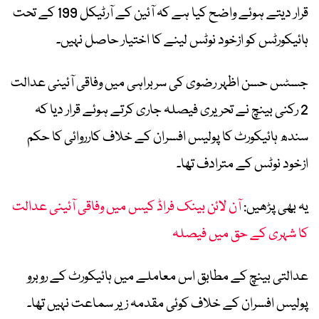
قرار دیتے ہوئے واضح کیا ہے کہ آئین کے آرٹیکل 199 کے تحت
ہائیکورٹس کو ازخود نوٹس لینے کا اختیار حاصل نہیں۔
جسٹس حسن اظہر رضوی کی سربراہی میں وفاقی آئینی عدالت
2 رکنی بینچ نے تحریری فیصلہ جاری کرتے ہوئے قرار دیا کہ
سندھ ہائیکورٹ کا پولیس افسران کے خلاف کارروائی کا حکم
ازخود نوٹس کے مترادف تھا۔
یہ بھی پڑھیں:
آن لائن بینک فراڈ کیس میں وفاقی آئینی عدالت
کا شہری کے حق میں فیصلہ
عدالتی بینچ کے مطابق اس معاملے میں ہائیکورٹ کے روبرو
پولیس افسران کے خلاف کوئی مقدمہ زیر سماعت نہیں تھا۔