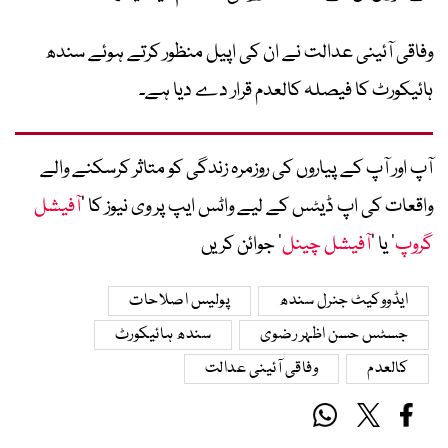
وفاقی آئینی عدالت نے ان کی اپیل منظور کرتے ہوئے سندھ
ہائیکورٹ کا فیصلہ کالعدم قرار دے دیا ہے۔
آپ اور آپ کے پیاروں کی روزمرہ زندگی کو متاثر کرسکنے والے
واقعات کی اپ ڈیٹس کے لیے واٹس ایپ پر وی نیوز کا ’
آفیشل
گروپ
‘ یا ’
آفیشل چینل
‘ جوائن کریں
ایڈووکیٹ جنرل سندھ
پولیس اصلاحات
جسٹس حسن اظہر رضوی
سندھ ہائیکورٹ
کالعدم
وفاقی آئینی عدالت