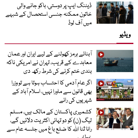
ڈیٹنگ ایپ پر دوستی، باکو جانے والی
خاتون ممکنہ جنسی استحصال کے شبہے
میں آف لوڈ
ویڈیو
آبنائے ہرمز کھولنے کے لیے ایران اور عمان
معاہدے کے قریب، تہران نے امریکی ناکہ
بندی ختم کرنے کی شرط رکھ دی
اگر عام آدمی کا احتساب ہوتا ہے تو وزرا
بھی قانون سے ماورا نہیں، اسلام آباد کے
شہریوں کی رائے
کشمیری پاکستان کے مالک ہیں، مسلم
لیگ (ن) کو دو تہائی اکثریت دلائیں گے،
رانا ثنا اللہ کا ضلع باغ میں جلسہ عام سے