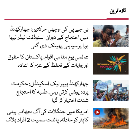
تازہ ترین
بی جے پی کی اوچھی حرکتیں: جھارکھنڈ
میں احتجاج کے دوران اسٹوڈنٹ لیڈر نیہا
بورا پر سیاہی پھینک دی گئی
عالمی یومِ مقامی اقوام، پاکستان کا حقوق
اور روایات کے تحفظ کے عزم کا اعادہ
جھارکھنڈ پیپر لیک اسکینڈل: حکومت
پردہ پوشی کرتی رہی، طلبہ کا احتجاج
شدت اختیار کر گیا
امریکا میں جنگلات کی آگ بجھاتے ہیلی
کاپٹر کو حادثہ، پائلٹ سمیت 2 افراد ہلاک