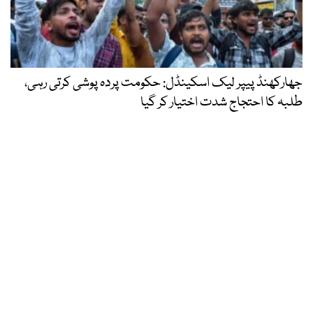
جھارکھنڈ پیپر لیک اسکینڈل: حکومت پردہ پوشی کرتی رہی،
طلبہ کا احتجاج شدت اختیار کر گیا