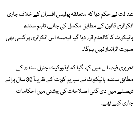
عدالت نے حکم دیا کہ متعلقہ پولیس افسران کے خلاف جاری
انکوائری قانون کے مطابق مکمل کی جائے، تاہم سندھ
ہائیکورٹ کا کالعدم قرار دیا گیا فیصلہ اس انکوائری پر کسی بھی
صورت اثرانداز نہیں ہوگا۔
تحریری فیصلے میں کہا گیا کہ ایڈووکیٹ جنرل سندھ کے
مطابق سندھ ہائیکورٹ نے سپریم کورٹ کے تقریباً 30 سال پرانے
فیصلے میں دی گئی اصلاحات کی روشنی میں احکامات
جاری کیے تھے۔