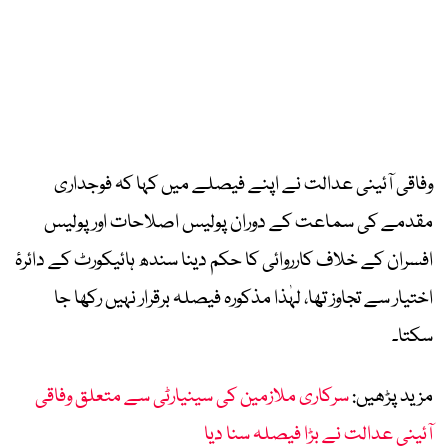
وفاقی آئینی عدالت نے اپنے فیصلے میں کہا کہ فوجداری
مقدمے کی سماعت کے دوران پولیس اصلاحات اور پولیس
افسران کے خلاف کارروائی کا حکم دینا سندھ ہائیکورٹ کے دائرۂ
اختیار سے تجاوز تھا، لہٰذا مذکورہ فیصلہ برقرار نہیں رکھا جا
سکتا۔
مزید پڑھیں:
سرکاری ملازمین کی سینیارٹی سے متعلق وفاقی
آئینی عدالت نے بڑا فیصلہ سنا دیا