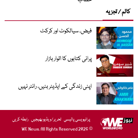
خطاب
کالم / تجزیہ
فیض، سیالکوٹ اور کرکٹ
پرانی کتابوں کا اتوار بازار
اپنی زندگی کے ایڈیٹر بنیں، رائٹر نہیں
پرائیویسی پالیسی
تحریر/ویڈیو بھیجیں
رابطہ کریں
© 2026 WE News. All Rights Reserved