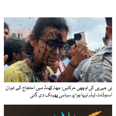
بی جے پی کی اوچھی حرکتیں: جھارکھنڈ میں احتجاج کے دوران
اسٹوڈنٹ لیڈر نیہا بورا پر سیاہی پھینک دی گئی