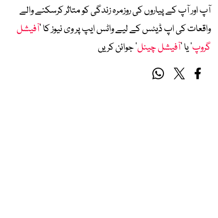
آپ اور آپ کے پیاروں کی روزمرہ زندگی کو متاثر کرسکنے والے
واقعات کی اپ ڈیٹس کے لیے واٹس ایپ پر وی نیوز کا ’
آفیشل
گروپ
‘ یا ’
آفیشل چینل
‘ جوائن کریں