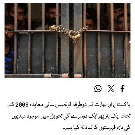
پاکستان اور بھارت نے دوطرفہ قونصلر رسائی معاہدہ 2008 کے
تحت ایک بار پھر ایک دوسرے کی تحویل میں موجود قیدیوں
کی تازہ فہرستوں کا تبادلہ کیا ہے۔