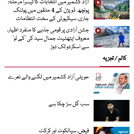
آزاد کشمیر میں انتخابات کا تیسرا مرحلہ:
پونچھ ڈویژن کے 4 حلقوں میں پولنگ
جاری، سیکیورٹی کے سخت انتظامات
جشن آزادی پر قومی جذبے کا منفرد اظہار،
معروف ایتھلیٹ جمال سید کی ’کے ٹو‘
سے اسکردو تک دوڑ
کالم / تجزیہ
حویلی آزاد کشمیر میں لگنے والے نعرے
سب گل سڑ چکا ہے
فیض، سیالکوٹ اور کرکٹ