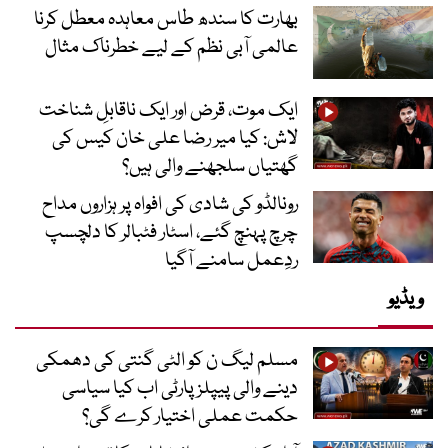
بھارت کا سندھ طاس معاہدہ معطل کرنا
عالمی آبی نظم کے لیے خطرناک مثال
ایک موت، قرض اور ایک ناقابلِ شناخت
لاش: کیا میر رضا علی خان کیس کی
گھتیاں سلجھنے والی ہیں؟
رونالڈو کی شادی کی افواہ پر ہزاروں مداح
چرچ پہنچ گئے، اسٹار فٹبالر کا دلچسپ
ردِعمل سامنے آگیا
ویڈیو
مسلم لیگ ن کو الٹی گنتی کی دھمکی
دینے والی پیپلز پارٹی اب کیا سیاسی
حکمت عملی اختیار کرے گی؟