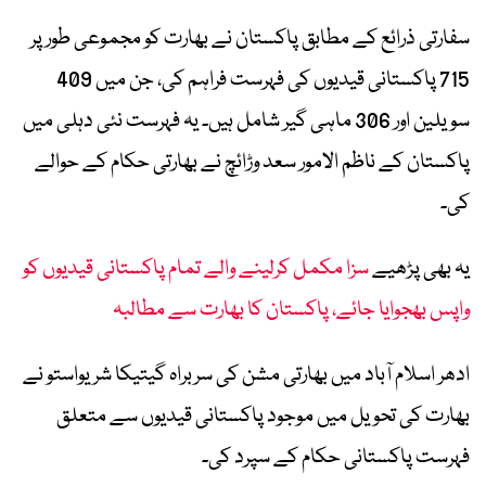
سفارتی ذرائع کے مطابق پاکستان نے بھارت کو مجموعی طور پر
715 پاکستانی قیدیوں کی فہرست فراہم کی، جن میں 409
سویلین اور 306 ماہی گیر شامل ہیں۔ یہ فہرست نئی دہلی میں
پاکستان کے ناظم الامور سعد وڑائچ نے بھارتی حکام کے حوالے
کی۔
یہ بھی پڑھیے
سزا مکمل کرلینے والے تمام پاکستانی قیدیوں کو
واپس بھجوایا جائے، پاکستان کا بھارت سے مطالبہ
ادھر اسلام آباد میں بھارتی مشن کی سربراہ گیتیکا شریواستو نے
بھارت کی تحویل میں موجود پاکستانی قیدیوں سے متعلق
فہرست پاکستانی حکام کے سپرد کی۔