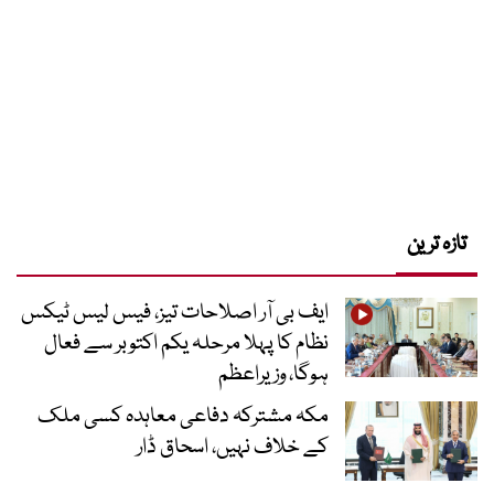
تازہ ترین
ایف بی آر اصلاحات تیز، فیس لیس ٹیکس
نظام کا پہلا مرحلہ یکم اکتوبر سے فعال
ہوگا، وزیراعظم
مکہ مشترکہ دفاعی معاہدہ کسی ملک
کے خلاف نہیں، اسحاق ڈار