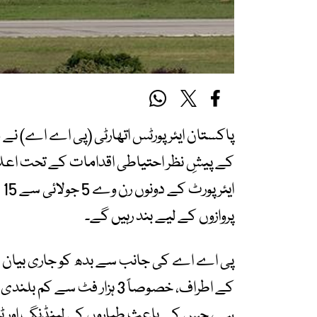
پاکستان ایئرپورٹس اتھارٹی (پی اے اے) نے
کے پیشِ نظر احتیاطی اقدامات کے تحت اعلان
پروازوں کے لیے بند رہیں گے۔
پی اے اے کی جانب سے بدھ کو جاری بیان میں
کے اطراف، خصوصاً 3 ہزار فٹ 