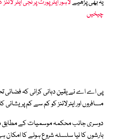
یہ بھی پڑھیے
لاہور ایئرپورٹ پر نجی ایئر لائن
چیخیں
پی اے اے نے یقین دہانی کرائی کہ فضائی تحف
مسافروں اور ایئرلائنز کو کم سے کم پریشانی کا
دوسری جانب محکمہ موسمیات کے مطابق م