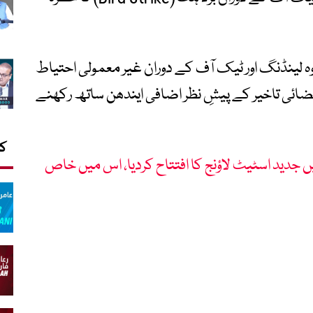
وہ لینڈنگ اور ٹیک آف کے دوران غیر معمولی احتیاط
ا فضائی تاخیر کے پیشِ نظر اضافی ایندھن ساتھ رکھنے
کا
یں جدید اسٹیٹ لاؤنج کا افتتاح کردیا، اس میں خاص