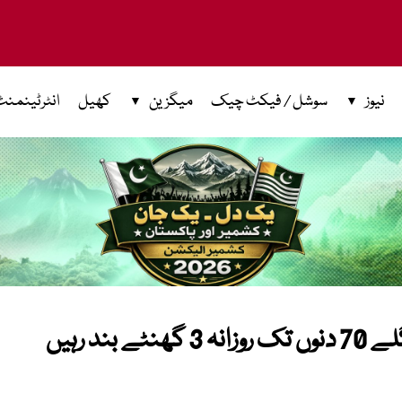
نیوز
سوشل / فیکٹ چیک
میگزین
کھیل
انٹرٹینمنٹ
لاہور ایئرپورٹ کے دونوں رن وے اگلے 70 دنوں تک روزانہ 3 گھنٹے بند رہیں