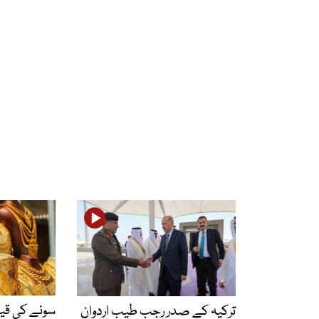
سونے کی ق
ترکیہ کے صدر رجب طیب اردوان