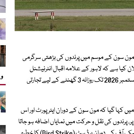
 مون سون کے موسم میں پرندوں کی بڑھتی سرگرمی
 کیا ہے کہ لاہور کے علامہ اقبال انٹرنیشنل
وی
ایئرپورٹ کے دونوں رن وے 5 جولائی سے 15 ستمبر 2026 تک روزانہ 3 گھنٹے کے لیے تجارتی
 کہا گیا کہ مون سون کے دوران ایئرپورٹ اور اس
سے کم بلندی پر، پرندوں کی نقل و حرکت میں نمایاں اضافہ ہو جاتا
ہے، جس کے باعث طیاروں کی لینڈنگ اور ٹیک آف کے دوران برڈ ہٹ (Bird Strike) کا خطرہ