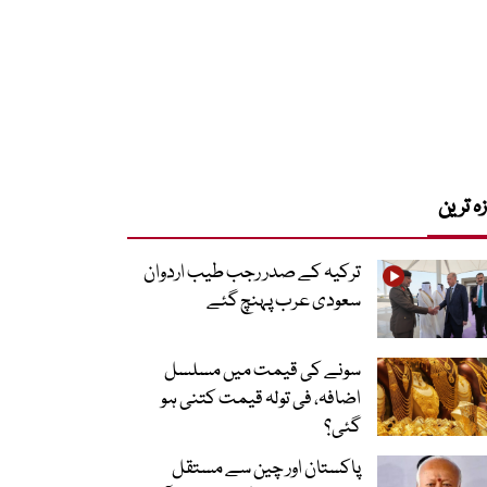
زہ ترین
ترکیہ کے صدر رجب طیب اردوان
سعودی عرب پہنچ گئے
سونے کی قیمت میں مسلسل
اضافہ، فی تولہ قیمت کتنی ہو
گئی؟
پاکستان اور چین سے مستقل