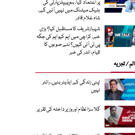
پر اعتماد کیا، ہم پیپلز پارٹی کی
بلیک میلنگ میں نہیں آئیں گے،
شاہ غلام قادر
شہبازشریف کا مستقبل کیا؟ بڑی
خبر، کراچی میں ایم کیو ایم کی جگہ
پی ٹی آئی کیوں؟ نئے صوبوں کا
قیام، اندر کی خبر
لم / تجزیہ
اپنی زندگی کے ایڈیٹر بنیں، رائٹر
نہیں
گلا سڑا نظام اور وزیر داخلہ کی تقریر