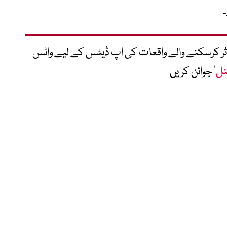
۔
متاثر کرسکنے والے واقعات کی اپ ڈیٹس کے لیے واٹس
نل
‘ جوائن کریں