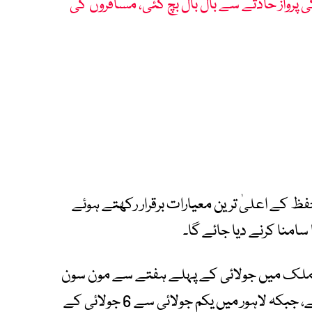
ز کی پرواز حادثے سے بال بال بچ گئی، مسافروں کی
ظ کے اعلیٰ ترین معیارات برقرار رکھتے ہوئے
 سامنا کرنے دیا جائے گا۔
لک میں جولائی کے پہلے ہفتے سے مون سون
بارشوں کا نیا سلسلہ شروع ہونے کا امکان ہے، جبکہ لاہور میں یکم جولائی سے 6 جولائی کے