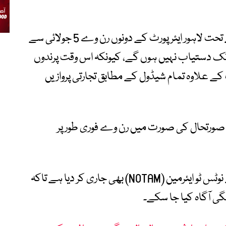
پی اے اے کے مطابق حفاظتی اقدامات کے تحت لاہور ایئرپورٹ کے دونوں رن وے 5 جولائی سے
تک روزانہ صبح 5 بجے سے 8 بجے تک دستیاب نہیں ہوں گے، کیونکہ اس وقت پرندوں
کے علاوہ تمام شیڈول کے مطابق تجارتی پروازیں
 صورتحال کی صورت میں رن وے فوری طور پر
پاکستان ایئرپورٹس اتھارٹی نے اس حوالے سے نوٹس ٹو ایئرمین (NOTAM) بھی جاری کر دیا ہے تاکہ
یشگی آگاہ کیا جا سکے۔