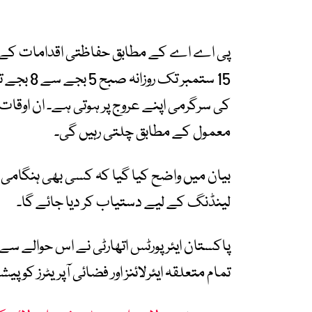
15 ستمبر 
کی سرگرمی اپنے عروج پر ہوتی ہے۔ ان اوقات 
معمول کے مطابق چلتی رہیں گی۔
بیان میں واضح کیا گیا کہ کسی بھی ہنگامی
لینڈنگ کے لیے دستیاب کر دیا جائے گا۔
تمام متعلقہ ایئرلائنز اور فضائی آپریٹرز کو پ