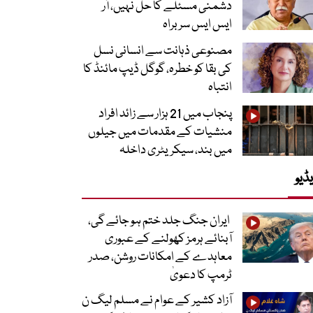
دشمنی مسئلے کا حل نہیں، آر
ایس ایس سربراہ
مصنوعی ذہانت سے انسانی نسل
کی بقا کو خطرہ، گوگل ڈیپ مائنڈ کا
انتباہ
پنجاب میں 21 ہزار سے زائد افراد
منشیات کے مقدمات میں جیلوں
میں بند، سیکریٹری داخلہ
ڈیو
ایران جنگ جلد ختم ہو جائے گی،
آبنائے ہرمز کھولنے کے عبوری
معاہدے کے امکانات روشن، صدر
ٹرمپ کا دعویٰ
آزاد کشیر کے عوام نے مسلم لیگ ن