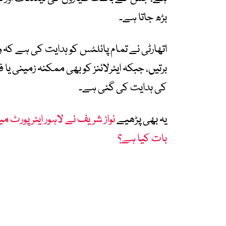
بڑھ جاتا ہے۔
اتھارٹی نے تمام پائلٹس کو ہدایت کی ہے کہ 
برتیں، جبکہ ایئرلائنز کو بھی ممکنہ زمینی ی
کی ہدایت کی گئی ہے۔
یہ بھی پڑھیے
نواز شریف نے لاہور ایئرپورٹ م
بات کیا ہے؟