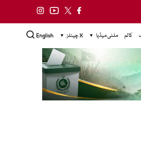
کالم
ملٹی میڈیا
X چینلز
English