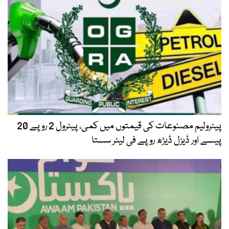
پیٹرولیم مصنوعات کی قیمتوں میں کمی، پیٹرول 2 روپے 20
پیسے اور ڈیزل ڈیڑھ روپے فی لیٹر سستا