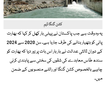
کشن گنگا ڈیم
یہ وہ وقت ہے جب پاکستان نے پہلی بار کھل کر کہا کہ بھارت
پانی کو ہتھیار بنانے کی طرف جارہا ہے۔ سن 2020 سے 2024
کے دوران ثالثی عدالت نے بار بار اس بات پر زور دیا کہ بھارت کو
سندھ طاس معاہدے کی شقوں کی سختی سے پابندی کرنی
چاہیے بالخصوص کشن گنگا اور راتلے منصوبوں کے ضمن
میں۔