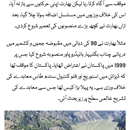
موقف سے آگاہ کرتا رہا لیکن بھارت اپنی حرکتوں سے باز نہ آیا۔
اس کی خلاف ورزیوں میں مسلسل اضافہ ہوتا چلا گیا۔ بعد
ازاں بھارت نے کچھ بڑے منصوبوں کی تعمیر شروع کردی۔
مثلاً بھارت نے 90 کی دہائی میں مقبوضہ جموں و کشمیر میں
دریائے چناب بگلیہار ہائیڈرو پاور منصوبہ شروع کیا جس پر
1999 میں پاکستان نے اعتراض اٹھایا۔ پاکستان کا موقف تھا
کہ ڈیزائن میں اسٹوریج اور فلو کنٹرول سندھ طاس معاہدے کی
خلاف ورزی ہے۔ یہ پہلا بڑا کیس تھا جس سے معاہدے کی
تشریح عالمی سطح پر زیر بحث آئی۔