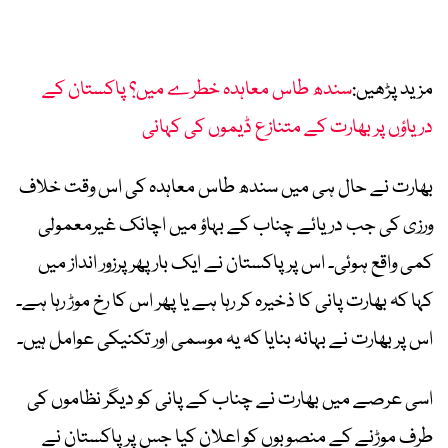
مزید پڑھیں:
سندھ طاس معاہدہ خطرے میں؟ پاکستان کے
دریاؤں پر بھارت کے متنازع ڈیموں کی کہانی
بھارت نے حال ہی میں سندھ طاس معاہدہ کی اس وقت خلاف
ورزی کی جب دریائے چناب کے بہاؤ میں اچانک غیرمعمولی
کمی واقع ہوئی۔ اس پر پاکستان نے ایک بار پھر پرزور انداز میں
کہا کہ بھارت پانی کا ذخیرہ کر رہا ہے یا پھر اس کا رخ موڑ رہا ہے۔
اس پر بھارت نے بہانہ بنایا کہ یہ موسمی اور تکنیکی عوامل ہیں۔
اسی عرصے میں بھارت نے چناب کے پانی کو دیگر نظاموں کی
طرف موڑنے کے منصوبوں کو اعلان کیا جس پر پاکستان نے