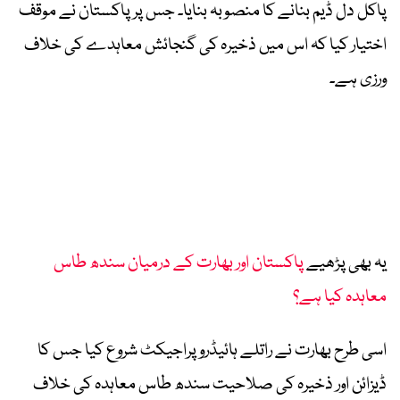
پاکل دل ڈیم بنانے کا منصوبہ بنایا۔ جس پر پاکستان نے موقف
اختیار کیا کہ اس میں ذخیرہ کی گنجائش معاہدے کی خلاف
ورزی ہے۔
یہ بھی پڑھیے
پاکستان اور بھارت کے درمیان سندھ طاس
معاہدہ کیا ہے؟
اسی طرح بھارت نے راتلے ہائیڈرو پراجیکٹ شروع کیا جس کا
ڈیزائن اور ذخیرہ کی صلاحیت سندھ طاس معاہدہ کی خلاف