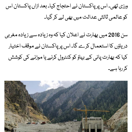
ورزی تھی۔ اس پر پاکستان نے احتجاج کیا۔ بعد ازاں پاکستان اس
کو عالمی ثالثی عدالت میں بھی لے کر گیا۔
سن 2016 میں بھارت نے اعلان کیا کہ وہ زیادہ سے زیادہ مغربی
دریاؤں کا استعمال کرے گا۔ اس پر پاکستان نے موقف اختیار
کیا کہ بھارت پانی کے بہاؤ کو کنٹرول کرنے یا موڑنے کی کوشش
کر رہا ہے۔