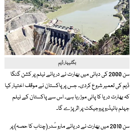
بگلیہار ڈیم
سن 2000 کی دہائی میں بھارت نے دریائے نیلم پر کشن گنگا
ڈیم کی تعمیر شروع کردی۔ جس پر پاکستان نے موقف اختیار کیا
کہ بھارت دریا کا پانی موڑ رہا ہے۔ اس سے پاکستان کے نیلم
جہلم ہائیڈرو پروجیکٹ پر اثر پڑے گا۔
سن 2010 میں بھارت نے دریائے مارو سُدر (چناب کا حصہ) پر