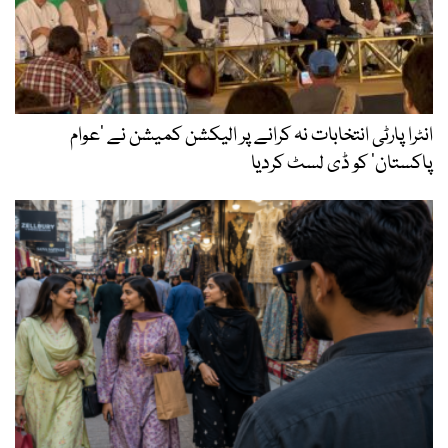
انٹرا پارٹی انتخابات نہ کرانے پر الیکشن کمیشن نے ’عوام
پاکستان‘ کو ڈی لسٹ کردیا