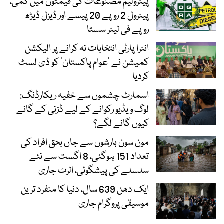
پیٹرولیم مصنوعات کی قیمتوں میں کمی،
پیٹرول 2 روپے 20 پیسے اور ڈیزل ڈیڑھ
روپے فی لیٹر سستا
انٹرا پارٹی انتخابات نہ کرانے پر الیکشن
کمیشن نے ’عوام پاکستان‘ کو ڈی لسٹ
کردیا
اسمارٹ چشموں سے خفیہ ریکارڈنگ:
لوگ ویڈیو رکوانے کے لیے ڈزنی کے گانے
کیوں گانے لگے؟
مون سون بارشوں سے جاں بحق افراد کی
تعداد 151 ہوگئی، 8 اگست سے نئے
سلسلے کی پیشگوئی، الرٹ جاری
ایک دھن 639 سال، دنیا کا منفرد ترین
موسیقی پروگرام جاری