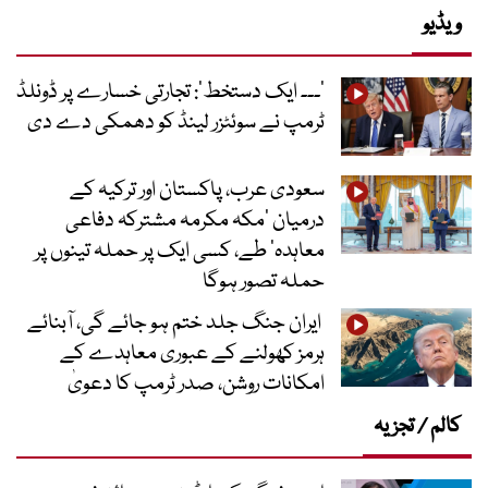
ویڈیو
’۔۔۔ ایک دستخط‘: تجارتی خسارے پر ڈونلڈ
ٹرمپ نے سوئٹزر لینڈ کو دھمکی دے دی
سعودی عرب، پاکستان اور ترکیہ کے
درمیان ’مکہ مکرمہ مشترکہ دفاعی
معاہدہ‘ طے، کسی ایک پر حملہ تینوں پر
حملہ تصور ہوگا
ایران جنگ جلد ختم ہو جائے گی، آبنائے
ہرمز کھولنے کے عبوری معاہدے کے
امکانات روشن، صدر ٹرمپ کا دعویٰ
کالم / تجزیہ