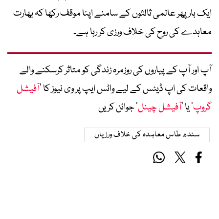
ایک بار پھر عالمی ثالثوں کے سامنے اپنا موقف رکھا کہ بھارت
معاہدے کی روح کی خلاف ورزی کر رہا ہے۔
آپ اور آپ کے پیاروں کی روزمرہ زندگی کو متاثر کرسکنے والے
واقعات کی اپ ڈیٹس کے لیے واٹس ایپ پر وی نیوز کا ’
آفیشل
گروپ
‘ یا ’
آفیشل چینل
‘ جوائن کریں
سندھ طاس معاہدہ کی خلاف ورزیاں