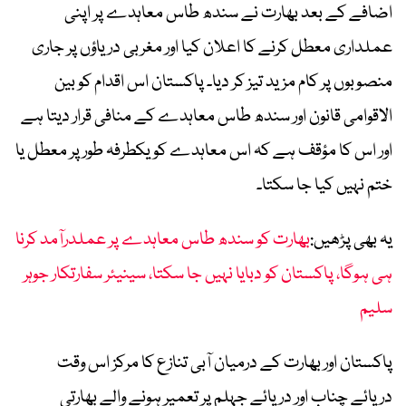
اضافے کے بعد بھارت نے سندھ طاس معاہدے پر اپنی
عملداری معطل کرنے کا اعلان کیا اور مغربی دریاؤں پر جاری
منصوبوں پر کام مزید تیز کر دیا۔ پاکستان اس اقدام کو بین
الاقوامی قانون اور سندھ طاس معاہدے کے منافی قرار دیتا ہے
اور اس کا مؤقف ہے کہ اس معاہدے کو یکطرفہ طور پر معطل یا
ختم نہیں کیا جا سکتا۔
یہ بھی پڑھیں:
بھارت کو سندھ طاس معاہدے پر عملدرآمد کرنا
ہی ہوگا، پاکستان کو دبایا نہیں جا سکتا، سینیئر سفارتکار جوہر
سلیم
پاکستان اور بھارت کے درمیان آبی تنازع کا مرکز اس وقت
دریائے چناب اور دریائے جہلم پر تعمیر ہونے والے بھارتی