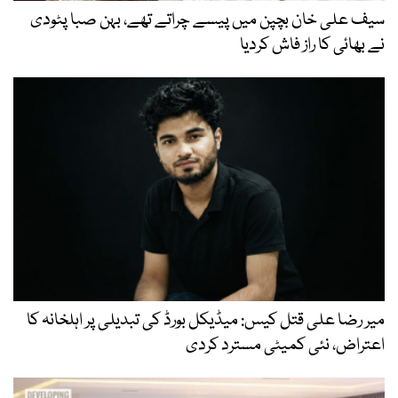
سیف علی خان بچپن میں پیسے چراتے تھے، بہن صبا پٹودی
نے بھائی کا راز فاش کردیا
میر رضا علی قتل کیس: میڈیکل بورڈ کی تبدیلی پر اہلخانہ کا
اعتراض، نئی کمیٹی مسترد کردی