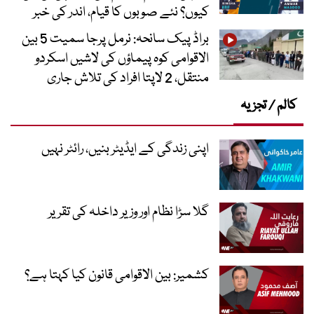
کیوں؟ نئے صوبوں کا قیام، اندر کی خبر
براڈ پیک سانحہ: نرمل پرجا سمیت 5 بین
الاقوامی کوہ پیماؤں کی لاشیں اسکردو
منتقل، 2 لاپتا افراد کی تلاش جاری
کالم / تجزیہ
اپنی زندگی کے ایڈیٹر بنیں، رائٹر نہیں
گلا سڑا نظام اور وزیر داخلہ کی تقریر
کشمیر: بین الاقوامی قانون کیا کہتا ہے؟