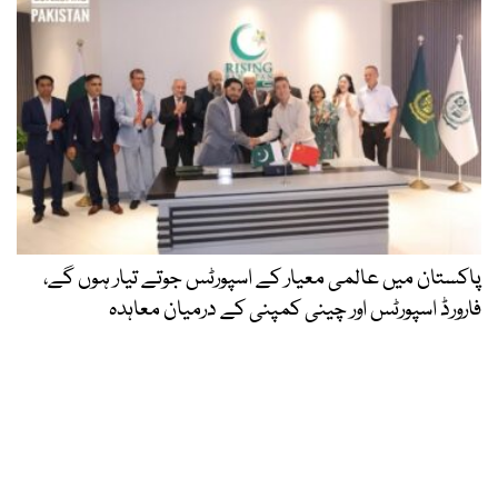
پاکستان میں عالمی معیار کے اسپورٹس جوتے تیار ہوں گے،
فارورڈ اسپورٹس اور چینی کمپنی کے درمیان معاہدہ