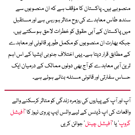
منصوبے ہیں۔ پاکستان کا مؤقف ہے کہ ان منصوبوں سے
سندھ طاس معاہدے کی روح متاثر ہو رہی ہے اور مستقبل
میں پاکستان کے آبی حقوق کو خطرات لاحق ہو سکتے ہیں،
جبکہ بھارت ان منصوبوں کو مکمل طور پر قانونی اور معاہدے
کے مطابق قرار دیتا ہے۔ یہی اختلاف جنوبی ایشیا کے اس اہم
ترین آبی معاہدے کو آج بھی دونوں ممالک کے درمیان ایک
حساس سفارتی اور قانونی مسئلہ بنائے ہوئے ہے۔
آپ اور آپ کے پیاروں کی روزمرہ زندگی کو متاثر کرسکنے والے
واقعات کی اپ ڈیٹس کے لیے واٹس ایپ پر وی نیوز کا ’
آفیشل
گروپ
‘ یا ’
آفیشل چینل
‘ جوائن کریں