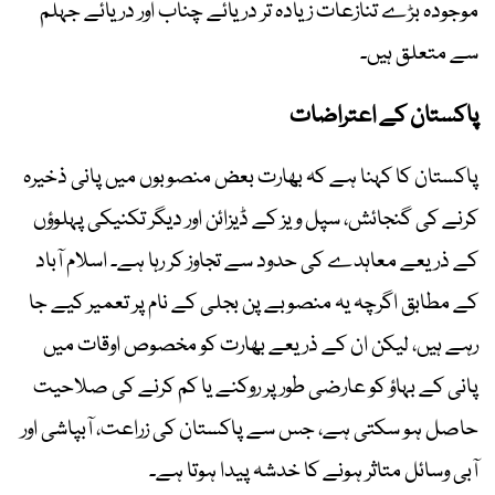
موجودہ بڑے تنازعات زیادہ تر دریائے چناب اور دریائے جہلم
سے متعلق ہیں۔
پاکستان کے اعتراضات
پاکستان کا کہنا ہے کہ بھارت بعض منصوبوں میں پانی ذخیرہ
کرنے کی گنجائش، سپل ویز کے ڈیزائن اور دیگر تکنیکی پہلوؤں
کے ذریعے معاہدے کی حدود سے تجاوز کر رہا ہے۔ اسلام آباد
کے مطابق اگرچہ یہ منصوبے پن بجلی کے نام پر تعمیر کیے جا
رہے ہیں، لیکن ان کے ذریعے بھارت کو مخصوص اوقات میں
پانی کے بہاؤ کو عارضی طور پر روکنے یا کم کرنے کی صلاحیت
حاصل ہو سکتی ہے، جس سے پاکستان کی زراعت، آبپاشی اور
آبی وسائل متاثر ہونے کا خدشہ پیدا ہوتا ہے۔