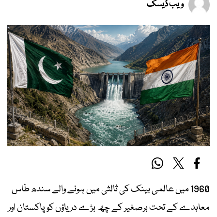
ویب ڈیسک
1960 میں عالمی بینک کی ثالثی میں ہونے والے سندھ طاس
معاہدے کے تحت برصغیر کے چھ بڑے دریاؤں کو پاکستان اور