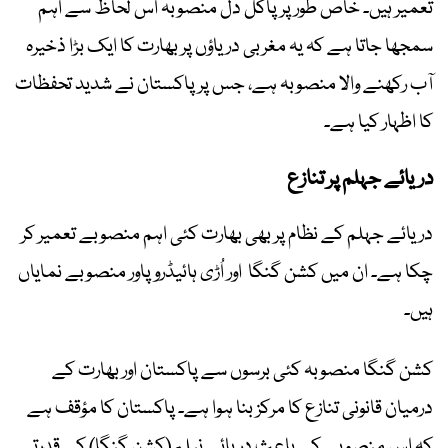
تعمیر ہیں۔ خاص طور پر پاکل دل منصوبہ اس لحاظ سے اہم
سمجھا جاتا ہے کہ یہ مغربی دریاؤں پر بھارت کا ایک بڑا ذخیرہ
آب رکھنے والا منصوبہ ہے، جس پر پاکستان نے شدید تحفظات
کا اظہار کیا ہے۔
دریائے جہلم پر تنازع
دریائے جہلم کے نظام پر بھی بھارت کئی اہم منصوبے تعمیر کر
چکا ہے۔ ان میں کشن گنگا اور اُڑی ہائیڈرو پاور منصوبے نمایاں
ہیں۔
کشن گنگا منصوبہ کئی برسوں سے پاکستان اور بھارت کے
درمیان قانونی تنازع کا مرکز بنا ہوا ہے۔ پاکستان کا مؤقف ہے
کہ اس منصوبے کے باعث دریائے نیلم (کشن گنگا) کے قدرتی