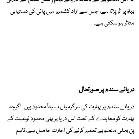
بہاؤ پر اثر پڑتا ہے، جس سے آزاد کشمیر میں پانی کی دستیابی
متاثر ہو سکتی ہے۔
دریائے سندھ پر صورتحال
دریائے سندھ پر بھارت کی سرگرمیاں نسبتاً محدود ہیں۔ اگرچہ
بھارت کو معاہدے کے تحت اس دریا پر بھی محدود نوعیت کے
پن بجلی منصوبے تعمیر کرنے کی اجازت حاصل ہے، تاہم