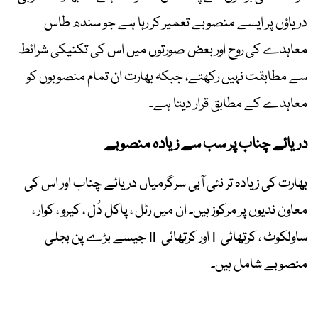
دریاؤں پر ایسے منصوبے تعمیر کر رہا ہے جو سندھ طاس
معاہدے کی روح اور بعض صورتوں میں اس کی تکنیکی شرائط
سے مطابقت نہیں رکھتے، جبکہ بھارت ان تمام منصوبوں کو
معاہدے کے مطابق قرار دیتا ہے۔
دریائے چناب پر سب سے زیادہ منصوبے
بھارت کی زیادہ تر نئی آبی سرگرمیاں دریائے چناب اور اس کی
معاون ندیوں پر مرکوز ہیں۔ ان میں رٹل ، پاکل دُل ، کیرو ، کوار ،
ساولکوٹ ، کرتھائی-I اور کرتھائی-II جیسے بڑے پن بجلی
منصوبے شامل ہیں۔