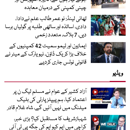
چینی کمپنی کے درمیان معاہدہ
تھائی لینڈ: نو عمر طالب علم نےدادا،
دادی، اساتذہ اور ساتھی طلبہ پر گولیاں برسا
دیں، 7 ہلاک، متعدد زخمی
ایمازون اور ٹیمو سمیت 42 کمپنیوں کے
خلاف بڑا کریک ڈاؤن، نیویارک کے میئر نے
قانونی نوٹس جاری کردیے
ویڈیو
آزاد کشیر کے عوام نے مسلم لیگ ن پر
اعتماد کیا، ہم پیپلز پارٹی کی بلیک
میلنگ میں نہیں آئیں گے، شاہ غلام قادر
شہبازشریف کا مستقبل کیا؟ بڑی خبر،
کراچی میں ایم کیو ایم کی جگہ پی ٹی آئی