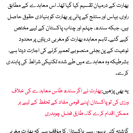
بھارت کے درمیان تقسیم کیا گیا تھا۔ اس معاہدے کے مطابق
راوی، بیاس اور ستلج کے پانی پر بھارت کو بنیادی حقوق حاصل
ہیں، جبکہ سندھ، جہلم اور چناب پاکستان کے لیے مختص
کیے گئے۔ تاہم معاہدہ بھارت کو مغربی دریاؤں پر محدود
نوعیت کے پن بجلی منصوبے تعمیر کرنے کی اجازت دیتا ہے،
بشرطیکہ وہ معاہدے میں طے شدہ تکنیکی شرائط کی پابندی
کرے۔
یہ بھی پڑھیں:
بھارت نے اگر سندھ طاس معاہدے کی خلاف
ورزی کی تو پاکستان اپنے قومی مفاد کے تحفظ کے لیے ہر
ممکن اقدام کرے گا۔، طارق فضل چوہدری
گزشتہ کئی برسوں سے پاکستان کا مؤقف ہے کہ بھارت مغربی