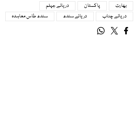
بھارت
پاکستان
دریائے جہلم
دریائے چناب
دریائے سندھ
سندھ طاس معاہدہ