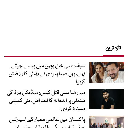
تازہ ترین
سیف علی خان بچپن میں پیسے چراتے
تھے، بہن صبا پٹودی نے بھائی کا راز فاش
کردیا
میر رضا علی قتل کیس: میڈیکل بورڈ کی
تبدیلی پر اہلخانہ کا اعتراض، نئی کمیٹی
مسترد کردی
پاکستان میں عالمی معیار کے اسپورٹس
جوتے تیار ہوں گے، فارورڈ اسپورٹس اور