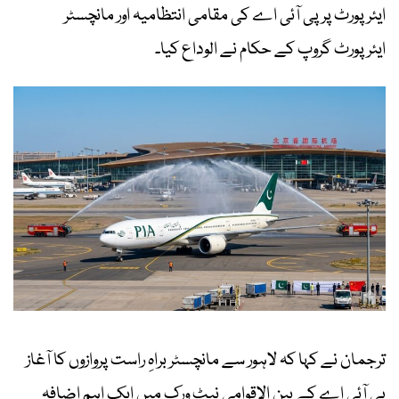
ایئرپورٹ پر پی آئی اے کی مقامی انتظامیہ اور مانچسٹر
ایئرپورٹ گروپ کے حکام نے الوداع کیا۔
ترجمان نے کہا کہ لاہور سے مانچسٹر براہِ راست پروازوں کا آغاز
پی آئی اے کے بین الاقوامی نیٹ ورک میں ایک اہم اضافہ