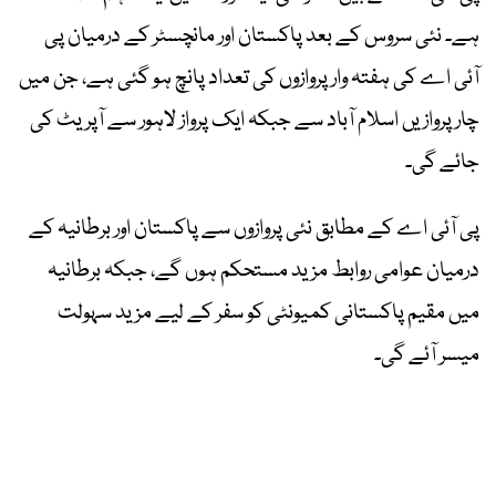
ہے۔ نئی سروس کے بعد پاکستان اور مانچسٹر کے درمیان پی
آئی اے کی ہفتہ وار پروازوں کی تعداد پانچ ہو گئی ہے، جن میں
چار پروازیں اسلام آباد سے جبکہ ایک پرواز لاہور سے آپریٹ کی
جائے گی۔
پی آئی اے کے مطابق نئی پروازوں سے پاکستان اور برطانیہ کے
درمیان عوامی روابط مزید مستحکم ہوں گے، جبکہ برطانیہ
میں مقیم پاکستانی کمیونٹی کو سفر کے لیے مزید سہولت
میسر آئے گی۔