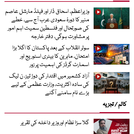
وزیراعظم، اسحاق ڈار اور فیلڈ مارشل عاصم
منیر کا دورۂ سعودی عرب آج سے، خطے
کی صورتحال اور فلسطین سمیت اہم امور
پر مشاورت ہوگی، دفتر خارجہ
سولر انقلاب کے بعد پاکستان کا اگلا بڑا
امتحان، ماہرین کا بیٹری اسٹوریج اور
اسمارٹ گرڈز کی اہمیت پر زور
آزاد کشمیر میں اقتدار کی دوڑ تیز، ن لیگ
کی سادہ اکثریت، وزارت عظمیٰ کے لیے
بڑے نام سامنے آگئے
کالم / تجزیہ
گلا سڑا نظام اور وزیر داخلہ کی تقریر