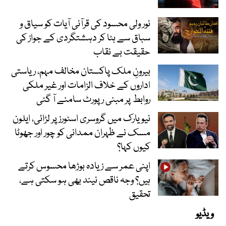
نور ولی محسود کی قرآنی آیات کو سیاق و
سباق سے ہٹا کر دہشتگردی کے جواز کی
حقیقت بے نقاب
بیرونِ ملک پاکستان مخالف مہم، ریاستی
اداروں کے خلاف الزامات اور غیر ملکی
روابط پر مبنی رپورٹ سامنے آ گئی
نیویارک میں گروسری اسٹورز پر لڑائی، ایلون
مسک نے ظہران ممدانی کو چور اور جھوٹا
کیوں کہا؟
اپنی عمر سے زیادہ بوڑھا محسوس کرتے
ہیں؟ وجہ ناقص نیند بھی ہو سکتی ہے،
تحقیق
ویڈیو