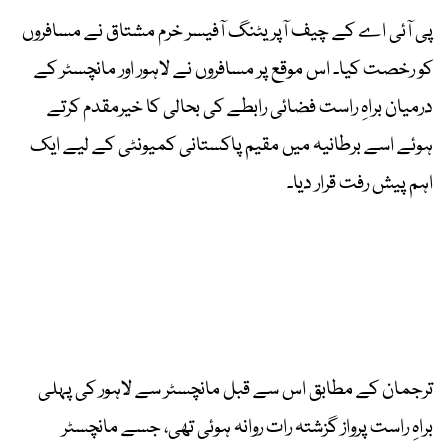
پی آئی اے کے چیف آپریٹنگ آفیسر خرم مشتاق نے مسافروں
کو رخصت کیا۔ اس موقع پر مسافروں نے لاہور اور مانچسٹر کے
درمیان براہِ راست فضائی رابطے کی بحالی کا خیرمقدم کرتے
ہوئے اسے برطانیہ میں مقیم پاکستانی کمیونٹی کے لیے ایک
اہم پیش رفت قرار دیا۔
ترجمان کے مطابق اس سے قبل مانچسٹر سے لاہور کی پہلی
براہِ راست پرواز گزشتہ رات روانہ ہوئی تھی، جسے مانچسٹر