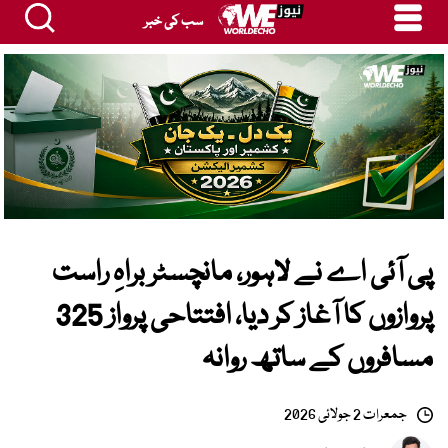
سب کی خبر
پی آئی اے نے لاہور، مانچسٹر براہِ راست
پروازوں کا آغاز کر دیا، افتتاحی پرواز 325
مسافروں کے ساتھ روانہ
جمعرات 2 جولائی 2026