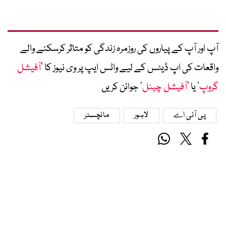
آپ اور آپ کے پیاروں کی روزمرہ زندگی کو متاثر کرسکنے والے
واقعات کی اپ ڈیٹس کے لیے واٹس ایپ پر وی نیوز کا ’
آفیشل
گروپ
‘ یا ’
آفیشل چینل
‘ جوائن کریں
پی آئی اے
لاہور
مانچسٹر