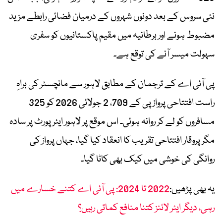
نئی سروس کے بعد دونوں شہروں کے درمیان فضائی رابطے مزید
مضبوط ہونے اور برطانیہ میں مقیم پاکستانیوں کو سفری
سہولت میسر آنے کی توقع ہے۔
پی آئی اے کے ترجمان کے مطابق لاہور سے مانچسٹر کی براہِ
راست افتتاحی پرواز پی کے 709، 2 جولائی 2026 کو 325
مسافروں کو لے کر روانہ ہوئی۔ اس موقع پر لاہور ایئرپورٹ پر سادہ
مگر پروقار افتتاحی تقریب کا انعقاد کیا گیا، جہاں پرواز کی
روانگی کی خوشی میں کیک بھی کاٹا گیا۔
یہ بھی پڑھیں:
2022 تا 2024: پی آئی اے کتنے خسارے میں
رہی، دیگر ایئر لائنز کتنا منافع کماتی رہیں؟