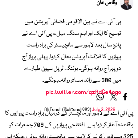
وقاص خان
پی آئی اے نے بین الاقوامی فضائی آپریشن میں
توسیع کا ایک اور اہم سنگ میل،،، پی آئی اے نے
پانچ سال بعد لاہور سے مانچیسٹر کی براہ راست
پروازوں کا فلائٹ آپریشن بحال کردیا، پہلی پرواز آج
دوپہر آج روانہ ہوگی۔ بوئنگ ٹرپل سیون طیارے
میں 300 سے زائد مسافر روانہ۔ہونگے۔
pic.twitter.com/qzRdGe4ogo
July 2, 2026
— Ali Tanoli (@alitanoli889)
پی آئی اے نے لاہور اور مانچسٹر کے درمیان براہِ راست پروازوں کا
باقاعدہ آغاز کر دیا ہے۔ افتتاحی پرواز پی کے 709 جمعرات کو
325 مسافروں کو لے کر لاہور سے مانچسٹر روانہ ہوئی، جبکہ اس