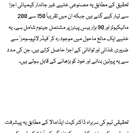
تحقیق کے مطابق یہ مصنوعی خلیے غیر جاندار کیمیائی اجزا
سے تیار کیے گئے ہیں جبکہ ان میں تقریباً 150 سے 200
مالیکیولز اور 90 ہزار بیس پیئرز پر مشتمل جینوم شامل ہے۔ یہ
خلیے ایک مائع ماحول میں موجود رہ کر ’فیڈر لائپوسومز‘ سے
ضروری غذائی اور توانائی کے اجزا حاصل کرتے ہیں، جن کی مدد
سے یہ پروٹین بنانے اور خود کو بڑھانے کے قابل ہوتے ہیں۔
تحقیقی ٹیم کی سربراہ ڈاکٹر کیٹ ایڈامالا کے مطابق یہ پیشرفت