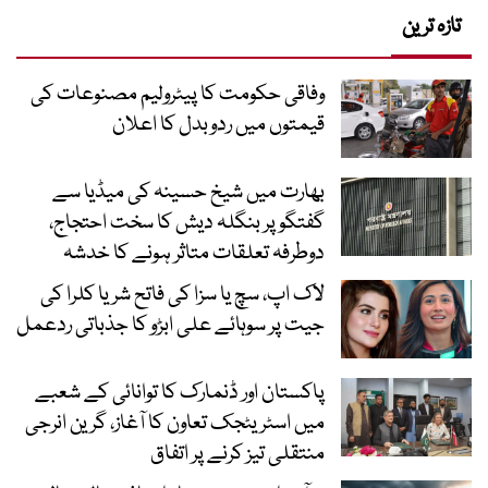
تازہ ترین
وفاقی حکومت کا پیٹرولیم مصنوعات کی
قیمتوں میں ردوبدل کا اعلان
بھارت میں شیخ حسینہ کی میڈیا سے
گفتگو پر بنگلہ دیش کا سخت احتجاج،
دوطرفہ تعلقات متاثر ہونے کا خدشہ
لاک اپ، سچ یا سزا کی فاتح شریا کلرا کی
جیت پر سوہائے علی ابڑو کا جذباتی ردعمل
پاکستان اور ڈنمارک کا توانائی کے شعبے
میں اسٹریٹجک تعاون کا آغاز، گرین انرجی
منتقلی تیز کرنے پر اتفاق