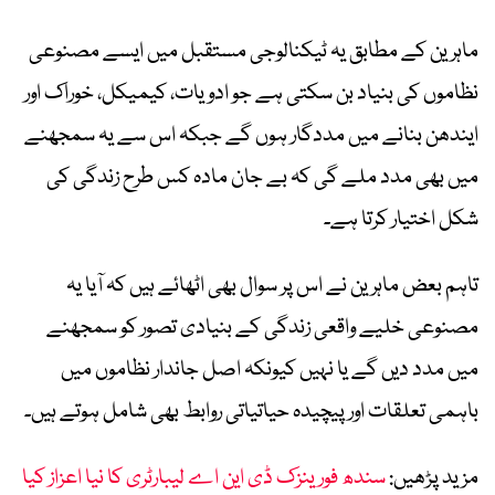
ماہرین کے مطابق یہ ٹیکنالوجی مستقبل میں ایسے مصنوعی
نظاموں کی بنیاد بن سکتی ہے جو ادویات، کیمیکل، خوراک اور
ایندھن بنانے میں مددگار ہوں گے جبکہ اس سے یہ سمجھنے
میں بھی مدد ملے گی کہ بے جان مادہ کس طرح زندگی کی
شکل اختیار کرتا ہے۔
تاہم بعض ماہرین نے اس پر سوال بھی اٹھائے ہیں کہ آیا یہ
مصنوعی خلیے واقعی زندگی کے بنیادی تصور کو سمجھنے
میں مدد دیں گے یا نہیں کیونکہ اصل جاندار نظاموں میں
باہمی تعلقات اور پیچیدہ حیاتیاتی روابط بھی شامل ہوتے ہیں۔
مزید پڑھیں:
سندھ فورینزک ڈی این اے لیبارٹری کا نیا اعزاز کیا