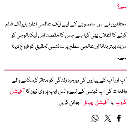
ہے؟
محققین نے اس منصوبے کے لیے ایک عالمی ادارہ بایوٹک قائم
کرنے کا اعلان بھی کیا ہے جس کا مقصد اس ٹیکنالوجی کو
مزید بہتر بنانا اور عالمی سطح پر سائنسی تحقیق کو فروغ دینا
ہے۔
آپ اور آپ کے پیاروں کی روزمرہ زندگی کو متاثر کرسکنے والے
واقعات کی اپ ڈیٹس کے لیے واٹس ایپ پر وی نیوز کا ’
آفیشل
گروپ
‘ یا ’
آفیشل چینل
‘ جوائن کریں