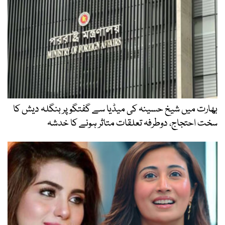
بھارت میں شیخ حسینہ کی میڈیا سے گفتگو پر بنگلہ دیش کا
سخت احتجاج، دوطرفہ تعلقات متاثر ہونے کا خدشہ