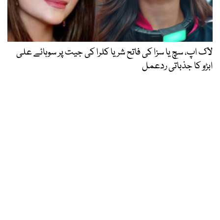
لاک اپ، سچ یا سزا کی فاتح شریا کلرا کی جیت پر سوہائے علی
ابڑو کا جذباتی ردعمل