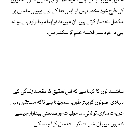
تحقیق میں بتایا گیا ہے کہ یہ مصنوعی خلیے قدرتی خلیوں
کی طرح خود مختار نہیں اور اپنی بقا کے لیے بیرونی ماحول پر
مکمل انحصار کرتے ہیں۔ ان میں نہ تو اپنا میٹابولزم ہے اور نہ
ہی یہ خود سے فضلہ ختم کر سکتے ہیں۔
سائنسدانوں کا کہنا ہے کہ اس تحقیق کا مقصد زندگی کے
بنیادی اصولوں کو بہتر طور پر سمجھنا ہے تاکہ مستقبل میں
ادویات سازی، توانائی، ماحولیات اور صنعتی پیداوار جیسے
شعبوں میں ان خلیات کو استعمال کیا جا سکے۔