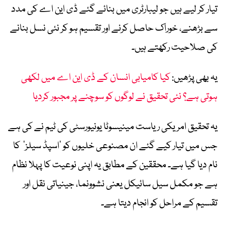
تیار کر لیے ہیں جو لیبارٹری میں بنائے گئے ڈی این اے کی مدد
سے بڑھنے، خوراک حاصل کرنے اور تقسیم ہو کر نئی نسل بنانے
کی صلاحیت رکھتے ہیں۔
یہ بھی پڑھیں:
کیا کامیابی انسان کے ڈی این اے میں لکھی
ہوتی ہے؟ نئی تحقیق نے لوگوں کو سوچنے پر مجبور کردیا
یہ تحقیق امریکی ریاست مینیسوٹا یونیورسٹی کی ٹیم نے کی ہے
جس میں تیار کیے گئے ان مصنوعی خلیوں کو ’اسپڈ سیلز‘ کا
نام دیا گیا ہے۔ محققین کے مطابق یہ اپنی نوعیت کا پہلا نظام
ہے جو مکمل سیل سائیکل یعنی نشوونما، جینیاتی نقل اور
تقسیم کے مراحل کو انجام دیتا ہے۔