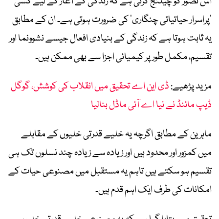
اس تصور کو چیلنج کرتی ہے کہ زندگی کے آغاز کے لیے کسی
’پراسرار حیاتیاتی چنگاری‘ کی ضرورت ہوتی ہے۔ ان کے مطابق
یہ ثابت ہوتا ہے کہ زندگی کے بنیادی افعال جیسے نشوونما اور
تقسیم، مکمل طور پر کیمیائی اجزا سے بھی ممکن ہیں۔
مزید پڑھیے:
ڈی این اے تحقیق میں انقلاب کی کوشش، گوگل
ڈیپ مائنڈ نے نیا اے آئی ماڈل بنالیا
ماہرین کے مطابق اگرچہ یہ خلیے قدرتی خلیوں کے مقابلے
میں کمزور اور محدود ہیں اور زیادہ سے زیادہ چند نسلوں تک ہی
تقسیم ہو سکتے ہیں تاہم یہ مستقبل میں مصنوعی حیات کے
امکانات کی طرف ایک اہم قدم ہیں۔