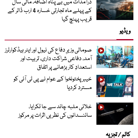
درآمدات میں بے پناہ اضافہ، مالی سال
کے پہلے ماہ تجارتی خسارہ 4 ارب ڈالر کے
قریب پہنچ گیا
ویڈیو
صومالی وزیرِ دفاع کی نیول اور ایئر ہیڈکوارٹرز
آمد، دفاعی شراکت داری، تربیت اور
استعدادِ کار بڑھانے پر اتفاق
خیبرپختونخوا کے عوام نے پی ٹی آئی کو
مسترد کردیا
خلائی ملبہ چاند سے جا ٹکرایا،
سائنسدانوں کی نظریں اثرات پر مرکوز
کالم / تجزیہ