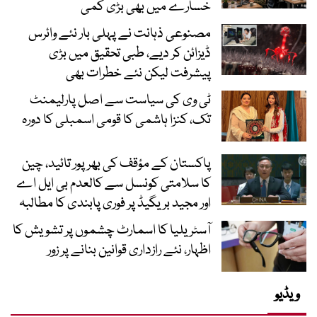
خسارے میں بھی بڑی کمی
مصنوعی ذہانت نے پہلی بار نئے وائرس
ڈیزائن کر دیے، طبی تحقیق میں بڑی
پیشرفت لیکن نئے خطرات بھی
ٹی وی کی سیاست سے اصل پارلیمنٹ
تک، کنزا ہاشمی کا قومی اسمبلی کا دورہ
پاکستان کے مؤقف کی بھرپور تائید، چین
کا سلامتی کونسل سے کالعدم بی ایل اے
اور مجید بریگیڈ پر فوری پابندی کا مطالبہ
آسٹریلیا کا اسمارٹ چشموں پر تشویش کا
اظہار، نئے رازداری قوانین بنانے پر زور
ویڈیو