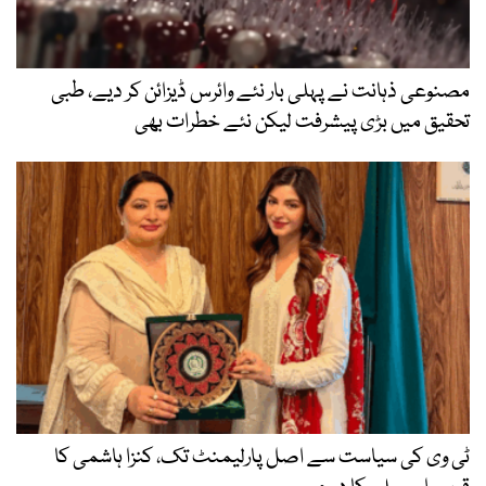
مصنوعی ذہانت نے پہلی بار نئے وائرس ڈیزائن کر دیے، طبی
تحقیق میں بڑی پیشرفت لیکن نئے خطرات بھی
ٹی وی کی سیاست سے اصل پارلیمنٹ تک، کنزا ہاشمی کا