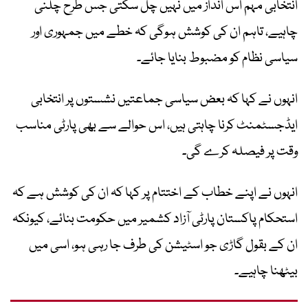
انتخابی مہم اس انداز میں نہیں چل سکتی جس طرح چلنی
چاہیے، تاہم ان کی کوشش ہوگی کہ خطے میں جمہوری اور
سیاسی نظام کو مضبوط بنایا جائے۔
انہوں نے کہا کہ بعض سیاسی جماعتیں نشستوں پر انتخابی
ایڈجسٹمنٹ کرنا چاہتی ہیں، اس حوالے سے بھی پارٹی مناسب
وقت پر فیصلہ کرے گی۔
انہوں نے اپنے خطاب کے اختتام پر کہا کہ ان کی کوشش ہے کہ
استحکام پاکستان پارٹی آزاد کشمیر میں حکومت بنائے، کیونکہ
ان کے بقول گاڑی جو اسٹیشن کی طرف جا رہی ہو، اسی میں
بیٹھنا چاہیے۔