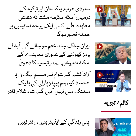
سعودی عرب، پاکستان اور ترکیہ کے
درمیان ’مکہ مکرمہ مشترکہ دفاعی
معاہدہ‘ طے، کسی ایک پر حملہ تینوں پر
حملہ تصور ہوگا
ایران جنگ جلد ختم ہو جائے گی، آبنائے
ہرمز کھولنے کے عبوری معاہدے کے
امکانات روشن، صدر ٹرمپ کا دعویٰ
آزاد کشیر کے عوام نے مسلم لیگ ن پر
اعتماد کیا، ہم پیپلز پارٹی کی بلیک
میلنگ میں نہیں آئیں گے، شاہ غلام قادر
کالم / تجزیہ
اپنی زندگی کے ایڈیٹر بنیں، رائٹر نہیں