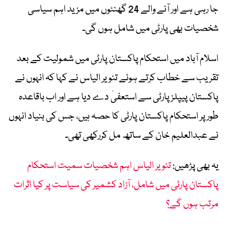
جا رہی ہے اور آنے والے 24 گھنٹوں میں مزید اہم سیاسی
شخصیات بھی پارٹی میں شامل ہوں گی۔
اسلام آباد میں استحکام پاکستان پارٹی میں شمولیت کے بعد
تقریب سے خطاب کرتے ہوئے تنویر الیاس نے کہا کہ انہوں نے
پاکستان پیپلز پارٹی سے استعفیٰ دے دیا ہے اور اب باقاعدہ
طور پر استحکام پاکستان پارٹی کا حصہ ہیں، جس کی بنیاد انہوں
نے عبدالعلیم خان کے ساتھ مل کررکھی تھی۔
یہ بھی پڑھیں:
تنویر الیاس اہم شخصیات سمیت استحکام
پاکستان پارٹی میں شامل، آزاد کشمیر کی سیاست پر کیا اثرات
مرتب ہوں گے؟