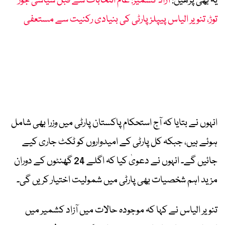
یہ بھی پڑھیں:
آزاد کشمیر: عام انتخابات سے قبل سیاسی جوڑ
توڑ، تنویر الیاس پیپلز پارٹی کی بنیادی رکنیت سے مستعفی
انہوں نے بتایا کہ آج استحکام پاکستان پارٹی میں وزرا بھی شامل
ہوئے ہیں، جبکہ کل پارٹی کے امیدواروں کو ٹکٹ جاری کیے
جائیں گے۔ انہوں نے دعویٰ کیا کہ اگلے 24 گھنٹوں کے دوران
مزید اہم شخصیات بھی پارٹی میں شمولیت اختیار کریں گی۔
تنویر الیاس نے کہا کہ موجودہ حالات میں آزاد کشمیر میں