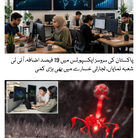
پاکستان کی سروسز ایکسپورٹس میں 19 فیصد اضافہ، آئی ٹی
شعبہ نمایاں، تجارتی خسارے میں بھی بڑی کمی