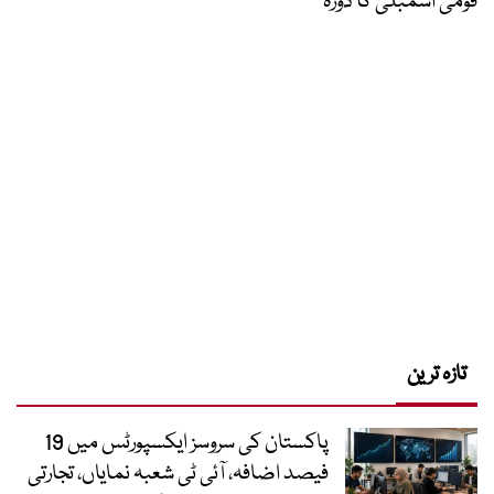
قومی اسمبلی کا دورہ
تازہ ترین
پاکستان کی سروسز ایکسپورٹس میں 19
فیصد اضافہ، آئی ٹی شعبہ نمایاں، تجارتی