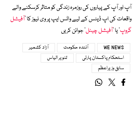
آپ اور آپ کے پیاروں کی روزمرہ زندگی کو متاثر کرسکنے والے
واقعات کی اپ ڈیٹس کے لیے واٹس ایپ پر وی نیوز کا ’
آفیشل
گروپ
‘ یا ’
آفیشل چینل
‘ جوائن کریں
WE NEWS
آئندہ حکومت
آزاد کشمیر
استحکام پاکستان پارٹی
تنویر الیاس
سابق وزیراعظم