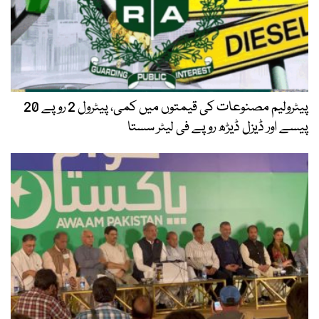
پیٹرولیم مصنوعات کی قیمتوں میں کمی، پیٹرول 2 روپے 20
پیسے اور ڈیزل ڈیڑھ روپے فی لیٹر سستا