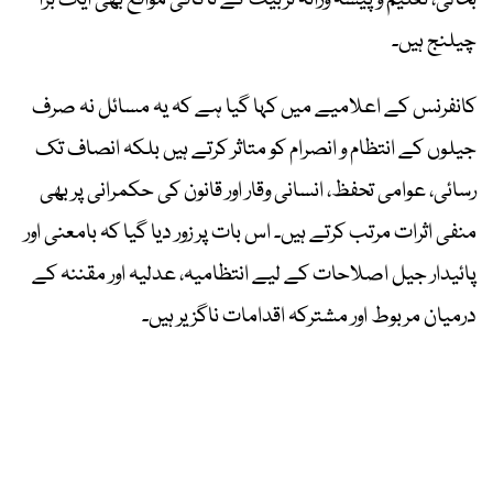
بحالی، تعلیم و پیشہ ورانہ تربیت کے ناکافی مواقع بھی ایک بڑا
چیلنج ہیں۔
کانفرنس کے اعلامیے میں کہا گیا ہے کہ یہ مسائل نہ صرف
جیلوں کے انتظام و انصرام کو متاثر کرتے ہیں بلکہ انصاف تک
رسائی، عوامی تحفظ، انسانی وقار اور قانون کی حکمرانی پر بھی
منفی اثرات مرتب کرتے ہیں۔ اس بات پر زور دیا گیا کہ بامعنی اور
پائیدار جیل اصلاحات کے لیے انتظامیہ، عدلیہ اور مقننہ کے
درمیان مربوط اور مشترکہ اقدامات ناگزیر ہیں۔