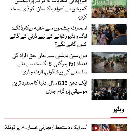
انٹرا پارٹی انتخابات نہ کرانے پر الیکشن
کمیشن نے ’عوام پاکستان‘ کو ڈی لسٹ
کردیا
اسمارٹ چشموں سے خفیہ ریکارڈنگ:
لوگ ویڈیو رکوانے کے لیے ڈزنی کے گانے
کیوں گانے لگے؟
مون سون بارشوں سے جاں بحق افراد کی
تعداد 151 ہوگئی، 8 اگست سے نئے
سلسلے کی پیشگوئی، الرٹ جاری
ایک دھن 639 سال، دنیا کا منفرد ترین
موسیقی پروگرام جاری
ویڈیو
’۔۔۔ ایک دستخط‘: تجارتی خسارے پر ڈونلڈ