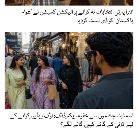
انٹرا پارٹی انتخابات نہ کرانے پر الیکشن کمیشن نے ’عوام
پاکستان‘ کو ڈی لسٹ کردیا
اسمارٹ چشموں سے خفیہ ریکارڈنگ: لوگ ویڈیو رکوانے کے
لیے ڈزنی کے گانے کیوں گانے لگے؟