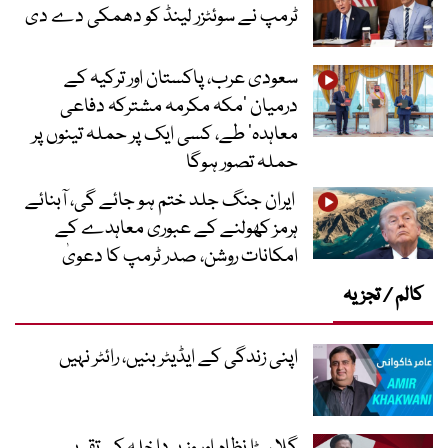
ٹرمپ نے سوئٹزر لینڈ کو دھمکی دے دی
سعودی عرب، پاکستان اور ترکیہ کے
درمیان ’مکہ مکرمہ مشترکہ دفاعی
معاہدہ‘ طے، کسی ایک پر حملہ تینوں پر
حملہ تصور ہوگا
ایران جنگ جلد ختم ہو جائے گی، آبنائے
ہرمز کھولنے کے عبوری معاہدے کے
امکانات روشن، صدر ٹرمپ کا دعویٰ
کالم / تجزیہ
اپنی زندگی کے ایڈیٹر بنیں، رائٹر نہیں
گلا سڑا نظام اور وزیر داخلہ کی تقریر