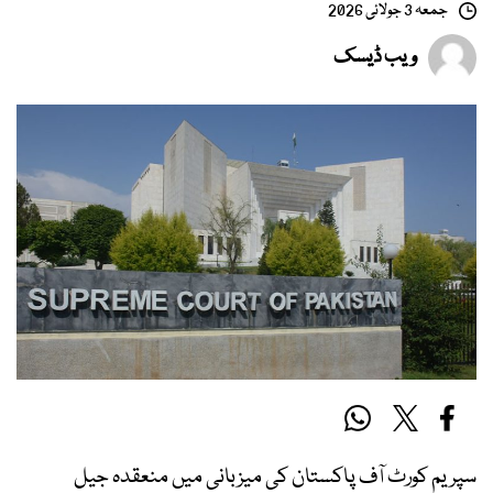
جمعہ 3 جولائی 2026
ویب ڈیسک
سپریم کورٹ آف پاکستان کی میزبانی میں منعقدہ جیل