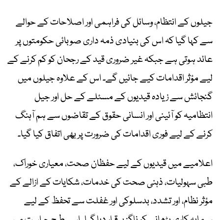
جیلوں کے انتظام، وسائل کی فراہمی اور اصلاحات کے حوالے
سے کہا گیا کہ اس کی بنیادی ذمہ داری صوبائی حکومتوں پر
عائد ہوتی ہے جبکہ غیر ضروری قید کے رجحان کو کم کرنے کے
لیے مؤثر اقدامات کیے جائیں گے۔ اس کے علاوہ جیلوں میں
گنجائش سے زیادہ قیدیوں کے مسئلے کے حل اور جیل
انتظامیہ کو آئینی اور انسانی حقوق کے تقاضوں سے ہم آہنگ
کرنے کے لیے فوری اقدامات کی ضرورت پر بھی اتفاق کیا گیا۔
اعلامیے میں قیدیوں کے لیے حفظان صحت، معیاری خوراک،
طبی سہولیات، ذہنی صحت کی خدمات، شکایات کے ازالے کے
مؤثر نظام، اور تشدد، بدسلوکی اور غفلت سے تحفظ کے لیے