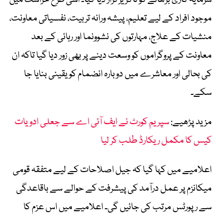
سرمایہ کاری بڑھانے کو ناگزیر قرار دیا گیا۔ اسی طرح حراست میں
موجود افراد کے لیے تعلیم، پیشہ ورانہ تربیت، نفسیاتی معاونت،
منشیات کے علاج، مہارتوں کی نشوونما اور رہائی کے بعد
معاونت کے پروگراموں کو وسعت دینے پر بھی زور دیا گیا تاکہ ان
کی بحالی اور معاشرے میں دوبارہ انضمام کو یقینی بنایا جا
سکے۔
مزید پڑھیے:
سپریم کورٹ نے ایف آئی اے سے جعلی ادویات
کیس کا مکمل ریکارڈ طلب کر لیا
اعلامیے میں کہا گیا کہ جیل اصلاحات کے لیے متفقہ قومی
میکانزم پر عمل درآمد کی پیشرفت کے حوالے سے باقاعدگی
سے رپورٹس مرتب کی جائیں گی۔ اعلامیے میں اس عزم کا