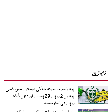
تازہ ترین
پیٹرولیم مصنوعات کی قیمتوں میں کمی،
پیٹرول 2 روپے 20 پیسے اور ڈیزل ڈیڑھ
روپے فی لیٹر سستا