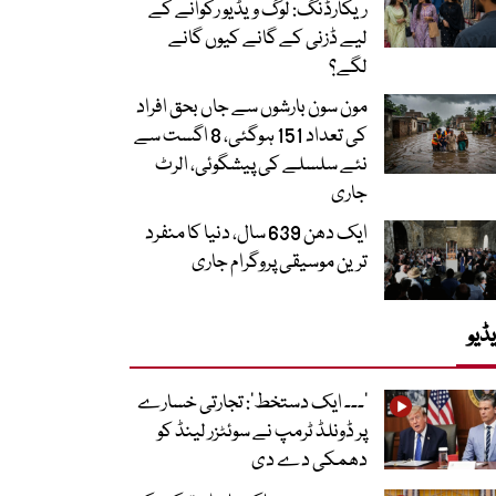
ریکارڈنگ: لوگ ویڈیو رکوانے کے
لیے ڈزنی کے گانے کیوں گانے
لگے؟
مون سون بارشوں سے جاں بحق افراد
کی تعداد 151 ہوگئی، 8 اگست سے
نئے سلسلے کی پیشگوئی، الرٹ
جاری
ایک دھن 639 سال، دنیا کا منفرد
ترین موسیقی پروگرام جاری
ڈیو
’۔۔۔ ایک دستخط‘: تجارتی خسارے
پر ڈونلڈ ٹرمپ نے سوئٹزر لینڈ کو
دھمکی دے دی