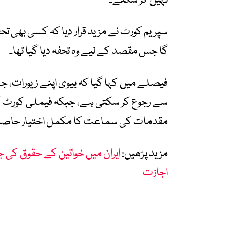
نہیں کر سکتے۔
سپریم کورٹ نے مزید قرار دیا کہ کسی بھی تح
گا جس مقصد کے لیے وہ تحفہ دیا گیا تھا۔
فیصلے میں کہا گیا کہ بیوی اپنے زیورات، ج
سے رجوع کر سکتی ہے، جبکہ فیملی کورٹ کو 
مقدمات کی سماعت کا مکمل اختیار حاص
مزید پڑھیں:
ایران میں خواتین کے حقوق کی 
اجازت