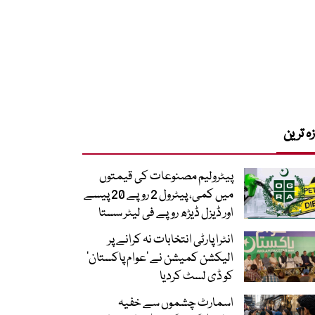
زہ ترین
پیٹرولیم مصنوعات کی قیمتوں
میں کمی، پیٹرول 2 روپے 20 پیسے
اور ڈیزل ڈیڑھ روپے فی لیٹر سستا
انٹرا پارٹی انتخابات نہ کرانے پر
الیکشن کمیشن نے ’عوام پاکستان‘
کو ڈی لسٹ کردیا
اسمارٹ چشموں سے خفیہ