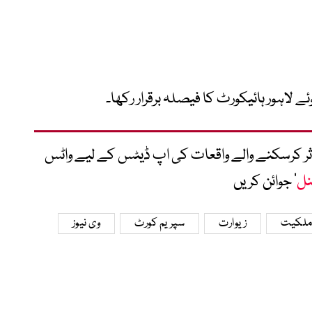
 لاہور ہائیکورٹ کا فیصلہ برقرار رکھا۔
متاثر کرسکنے والے واقعات کی اپ ڈیٹس کے لیے واٹس
نل
‘ جوائن کریں
 ملکیت
زیوارت
سپریم کورٹ
وی نیوز