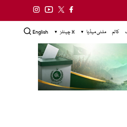
کالم
ملٹی میڈیا
X چینلز
English