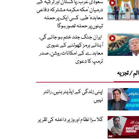
سعودی عرب، پاکستان اور ترکیہ کے
درمیان ’مکہ مکرمہ مشترکہ دفاعی
معاہدہ‘ طے، کسی ایک پر حملہ
تینوں پر حملہ تصور ہوگا
ایران جنگ جلد ختم ہو جائے گی،
آبنائے ہرمز کھولنے کے عبوری
معاہدے کے امکانات روشن، صدر
ٹرمپ کا دعویٰ
لم / تجزیہ
اپنی زندگی کے ایڈیٹر بنیں، رائٹر
نہیں
گلا سڑا نظام اور وزیر داخلہ کی تقریر