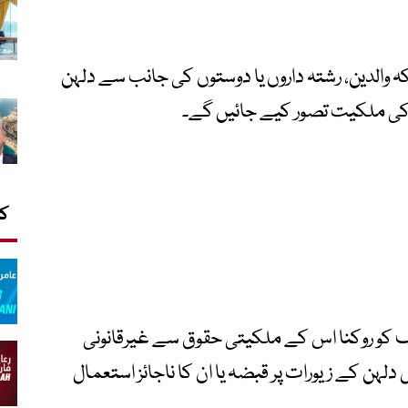
والدین، رشتہ داروں یا دوستوں کی جانب سے دلہن
ن کی ملکیت تصور کیے جائیں گے۔
کا
ائف کو روکنا اس کے ملکیتی حقوق سے غیرقانونی
لہن کے زیورات پر قبضہ یا ان کا ناجائز استعمال