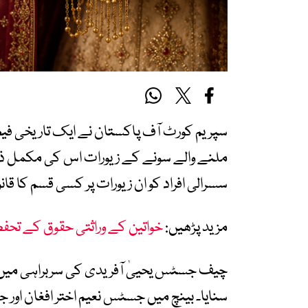
سپریم کورٹ آف پاکستان نے ایک تاریخی فیصل
ملنے والے سونے کے زیورات اس کی مکمل ذات
سسرالی افراد کو ان زیورات پر کسی قسم کا ق
مزید پڑھیں:
خواتین کے وراثتی حقوق کے تحفظ
سنایا۔ بینچ میں جسٹس نعیم اختر افغان ا