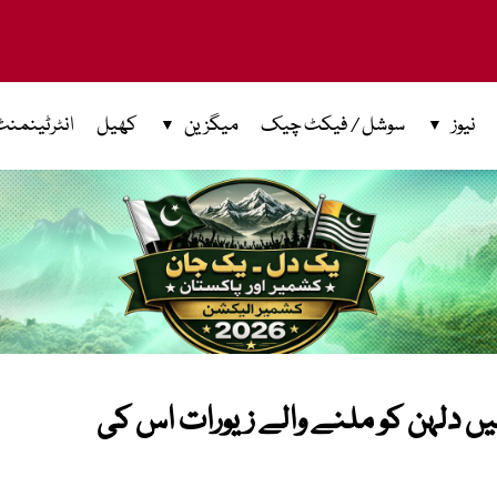
نیوز
سوشل / فیکٹ چیک
میگزین
کھیل
انٹرٹینمنٹ
یں دلہن کو ملنے والے زیورات اس کی