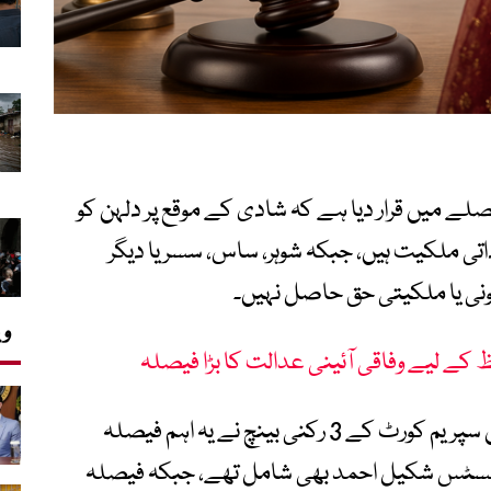
ے میں قرار دیا ہے کہ شادی کے موقع پر دلہن کو
ی ملکیت ہیں، جبکہ شوہر، ساس، سسر یا دیگر
انونی یا ملکیتی حق حاصل نہیں۔
وی
 کے لیے وفاقی آئینی عدالت کا بڑا فیصلہ
چیف جسٹس یحییٰ آفریدی کی سربراہی میں سپریم کورٹ کے 3 رکنی بینچ نے یہ اہم فیصلہ
ور جسٹس شکیل احمد بھی شامل تھے، جبکہ فیصلہ