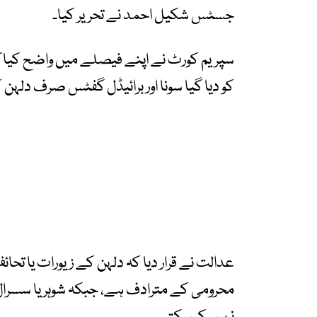
جسٹس شکیل احمد نے تحریر کیا۔
سپریم کورٹ نے اپنے فیصلے میں واضح کیاکہ 
کو دیا گیا سونا اور برائیڈل گفٹس صرف دلہ
عدالت نے قرار دیا کہ دلہن کے زیورات یا تح
محرومی کے مترادف ہے، جبکہ شوہر یا سسرال د