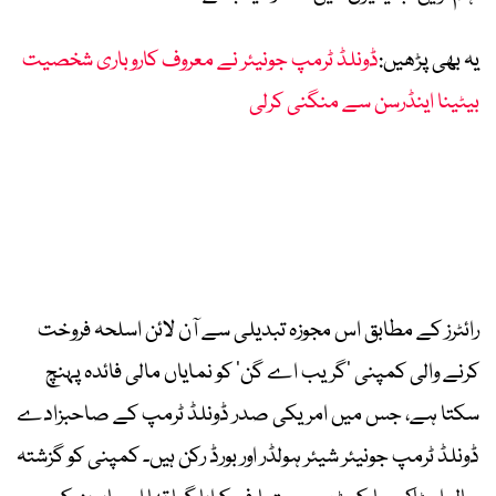
یہ بھی پڑھیں:
ڈونلڈ ٹرمپ جونیئر نے معروف کاروباری شخصیت
بیٹینا اینڈرسن سے منگنی کرلی
رائٹرز کے مطابق اس مجوزہ تبدیلی سے آن لائن اسلحہ فروخت
کرنے والی کمپنی ’گریب اے گن‘ کو نمایاں مالی فائدہ پہنچ
سکتا ہے، جس میں امریکی صدر ڈونلڈ ٹرمپ کے صاحبزادے
ڈونلڈ ٹرمپ جونیئر شیئر ہولڈر اور بورڈ رکن ہیں۔ کمپنی کو گزشتہ