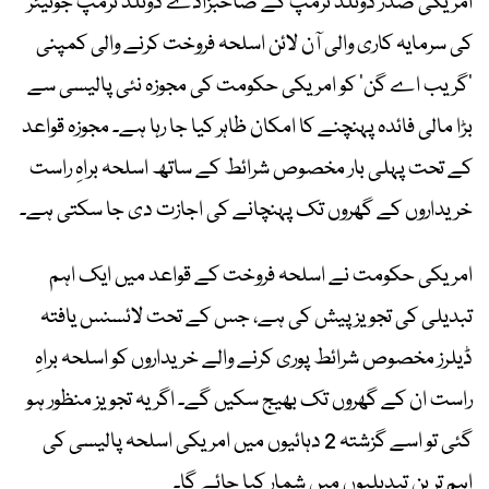
امریکی صدر ڈونلڈ ٹرمپ کے صاحبزادے ڈونلڈ ٹرمپ جونیئر
کی سرمایہ کاری والی آن لائن اسلحہ فروخت کرنے والی کمپنی
’گریب اے گن‘ کو امریکی حکومت کی مجوزہ نئی پالیسی سے
بڑا مالی فائدہ پہنچنے کا امکان ظاہر کیا جا رہا ہے۔ مجوزہ قواعد
کے تحت پہلی بار مخصوص شرائط کے ساتھ اسلحہ براہِ راست
خریداروں کے گھروں تک پہنچانے کی اجازت دی جا سکتی ہے۔
امریکی حکومت نے اسلحہ فروخت کے قواعد میں ایک اہم
تبدیلی کی تجویز پیش کی ہے، جس کے تحت لائسنس یافتہ
ڈیلرز مخصوص شرائط پوری کرنے والے خریداروں کو اسلحہ براہِ
راست ان کے گھروں تک بھیج سکیں گے۔ اگر یہ تجویز منظور ہو
گئی تو اسے گزشتہ 2 دہائیوں میں امریکی اسلحہ پالیسی کی
اہم ترین تبدیلیوں میں شمار کیا جائے گا۔