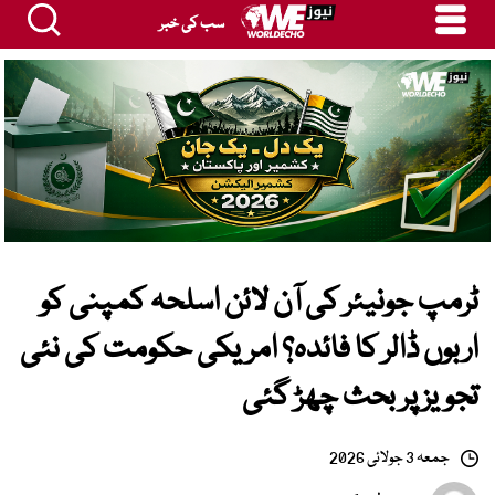
سب کی خبر
ٹرمپ جونیئر کی آن لائن اسلحہ کمپنی کو
اربوں ڈالر کا فائدہ؟ امریکی حکومت کی نئی
تجویز پر بحث چھڑ گئی
جمعہ 3 جولائی 2026