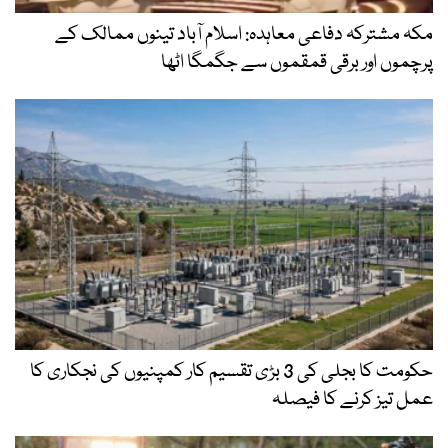
مکہ مشترکہ دفاعی معاہدہ: اسلام آباد تینوں ممالک کے
پرچموں اور برقی قمقموں سے جگمگا اٹھا
حکومت کا بجلی کی 3 بڑی تقسیم کار کمپنیوں کی نجکاری کا
عمل تیز کرنے کا فیصلہ