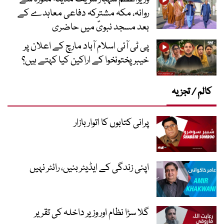
روانہ، مکہ مشترکہ دفاعی معاہدے کے
بعد مسجد نبویؐ میں حاضری
پی ٹی آئی اسلام آباد مارچ کے اعلان پر
خیبر پختونخوا کے اراکین کیا کہتے ہیں؟
کالم / تجزیہ
پرانی کتابوں کا اتوار بازار
اپنی زندگی کے ایڈیٹر بنیں، رائٹر نہیں
گلا سڑا نظام اور وزیر داخلہ کی تقریر