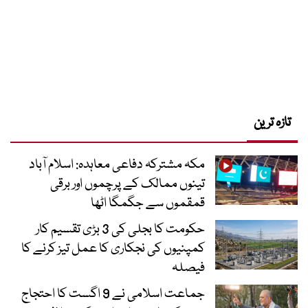
تازہ ترین
مکہ مشترکہ دفاعی معاہدہ: اسلام آباد
تینوں ممالک کے پرچموں اور برقی
قمقموں سے جگمگا اٹھا
حکومت کا بجلی کی 3 بڑی تقسیم کار
کمپنیوں کی نجکاری کا عمل تیز کرنے کا
فیصلہ
جماعت اسلامی نے 9 اگست کا احتجاج