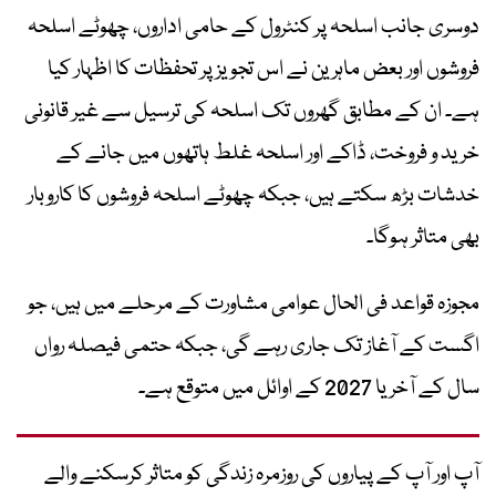
دوسری جانب اسلحہ پر کنٹرول کے حامی اداروں، چھوٹے اسلحہ
فروشوں اور بعض ماہرین نے اس تجویز پر تحفظات کا اظہار کیا
ہے۔ ان کے مطابق گھروں تک اسلحہ کی ترسیل سے غیر قانونی
خرید و فروخت، ڈاکے اور اسلحہ غلط ہاتھوں میں جانے کے
خدشات بڑھ سکتے ہیں، جبکہ چھوٹے اسلحہ فروشوں کا کاروبار
بھی متاثر ہوگا۔
مجوزہ قواعد فی الحال عوامی مشاورت کے مرحلے میں ہیں، جو
اگست کے آغاز تک جاری رہے گی، جبکہ حتمی فیصلہ رواں
سال کے آخر یا 2027 کے اوائل میں متوقع ہے۔
آپ اور آپ کے پیاروں کی روزمرہ زندگی کو متاثر کرسکنے والے