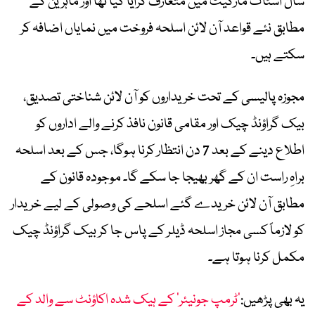
سال اسٹاک مارکیٹ میں متعارف کرایا گیا تھا اور ماہرین کے
مطابق نئے قواعد آن لائن اسلحہ فروخت میں نمایاں اضافہ کر
سکتے ہیں۔
مجوزہ پالیسی کے تحت خریداروں کو آن لائن شناختی تصدیق،
بیک گراؤنڈ چیک اور مقامی قانون نافذ کرنے والے اداروں کو
اطلاع دینے کے بعد 7 دن انتظار کرنا ہوگا، جس کے بعد اسلحہ
براہِ راست ان کے گھر بھیجا جا سکے گا۔ موجودہ قانون کے
مطابق آن لائن خریدے گئے اسلحے کی وصولی کے لیے خریدار
کو لازماً کسی مجاز اسلحہ ڈیلر کے پاس جا کر بیک گراؤنڈ چیک
مکمل کرنا ہوتا ہے۔
یہ بھی پڑھیں:
’ٹرمپ جونیئر‘ کے ہیک شدہ اکاؤنٹ سے والد کے