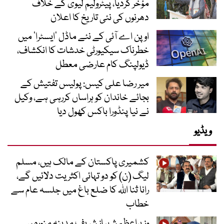
مؤخر کردیا، پیٹرولیم لیوی کے خلاف
دھرنوں کی نئی تاریخ کا اعلان
اوپن اے آئی کے نئے ماڈل ’ایسٹرا‘ میں
خطرناک سیکیورٹی خدشات کا انکشاف،
ڈیولپنگ کام عارضی معطل
میر رضا علی کیس: پولیس تفتیش کے
بجائے خاندان کو ہراساں کررہی ہے، وکیل
نے نیا پنڈورا باکس کھول دیا
ویڈیو
کشمیری پاکستان کے مالک ہیں، مسلم
لیگ (ن) کو دو تہائی اکثریت دلائیں گے،
رانا ثنا اللہ کا ضلع باغ میں جلسہ عام سے
خطاب
وزیراعظم شہباز شریف مدینہ منورہ سے